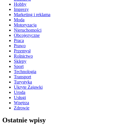
Hobby
Imprezy
Marketing i reklama
Moda
Motoryzacja
Nieruchomości
Obcojęzyczne
Praca
Prawo
Przemysł
Rolnictwo
Sklepy
Sport
Technologia
Transport
Turystyka
Ukryte Zajawki
Uroda
Usługi
Wnętrza
Zdrowie
Ostatnie wpisy