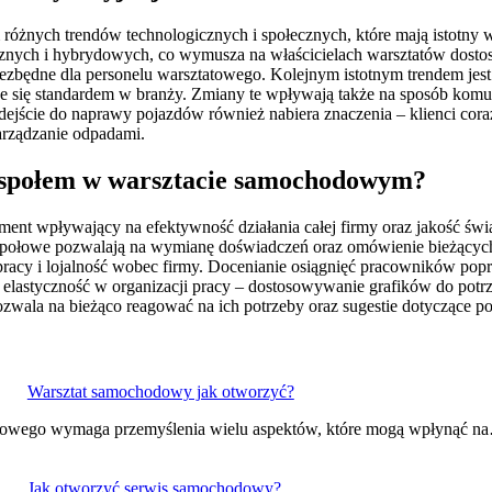
óżnych trendów technologicznych i społecznych, które mają istotny
znych i hybrydowych, co wymusza na właścicielach warsztatów dostoso
ezbędne dla personelu warsztatowego. Kolejnym istotnym trendem jest 
 się standardem w branży. Zmiany te wpływają także na sposób komuni
odejście do naprawy pojazdów również nabiera znaczenia – klienci cor
arządzanie odpadami.
 zespołem w warsztacie samochodowym?
t wpływający na efektywność działania całej firmy oraz jakość świa
espołowe pozwalają na wymianę doświadczeń oraz omówienie bieżący
do pracy i lojalność wobec firmy. Docenianie osiągnięć pracowników p
 elastyczność w organizacji pracy – dostosowywanie grafików do pot
wala na bieżąco reagować na ich potrzeby oraz sugestie dotyczące po
Warsztat samochodowy jak otworzyć?
hodowego wymaga przemyślenia wielu aspektów, które mogą wpłynąć n
Jak otworzyć serwis samochodowy?