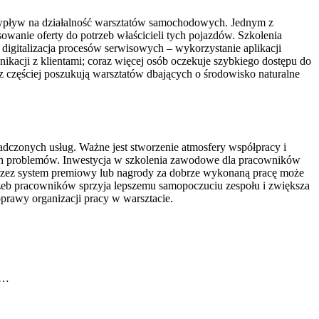
 wpływ na działalność warsztatów samochodowych. Jednym z
wanie oferty do potrzeb właścicieli tych pojazdów. Szkolenia
digitalizacja procesów serwisowych – wykorzystanie aplikacji
kacji z klientami; coraz więcej osób oczekuje szybkiego dostępu do
az częściej poszukują warsztatów dbających o środowisko naturalne
dczonych usług. Ważne jest stworzenie atmosfery współpracy i
ch problemów. Inwestycja w szkolenia zawodowe dla pracowników
oprzez system premiowy lub nagrody za dobrze wykonaną pracę może
rzeb pracowników sprzyja lepszemu samopoczuciu zespołu i zwiększa
prawy organizacji pracy w warsztacie.
a…