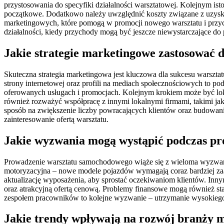
przystosowania do specyfiki działalności warsztatowej. Kolejnym i
początkowe. Dodatkowo należy uwzględnić koszty związane z uzyskan
marketingowych, które pomogą w promocji nowego warsztatu i przyc
działalności, kiedy przychody mogą być jeszcze niewystarczające do
Jakie strategie marketingowe zastosować
Skuteczna strategia marketingowa jest kluczowa dla sukcesu warszta
strony internetowej oraz profili na mediach społecznościowych to 
oferowanych usługach i promocjach. Kolejnym krokiem może być lok
również rozważyć współpracę z innymi lokalnymi firmami, takimi jak
sposób na zwiększenie liczby powracających klientów oraz budowan
zainteresowanie ofertą warsztatu.
Jakie wyzwania mogą wystąpić podczas p
Prowadzenie warsztatu samochodowego wiąże się z wieloma wyzwania
motoryzacyjna – nowe modele pojazdów wymagają coraz bardziej zaa
aktualizację wyposażenia, aby sprostać oczekiwaniom klientów. Inny
oraz atrakcyjną ofertą cenową. Problemy finansowe mogą również st
zespołem pracowników to kolejne wyzwanie – utrzymanie wysokiego 
Jakie trendy wpływają na rozwój branży 