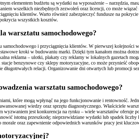
stotnym elementem budżetu są wydatki na wyposażenie – narzędzia, m
iem wszelkich niezbędnych zezwoleń oraz licencji, co może wiązać s
iągnięciu klientów. Warto również zabezpieczyć fundusze na pokryci
 pokrycia wszystkich kosztów.
 dla warsztatu samochodowego?
tu samochodowego i przyciągnięcia klientów. W pierwszej kolejności wa
podstawowe kroki w budowaniu marki. Dzięki tym kanałom można dotrze
alna reklama – ulotki, plakaty czy reklamy w lokalnych gazetach mog
 stacje benzynowe czy sklepy motoryzacyjne, co może przynieść obopól
ie długotrwałych relacji. Organizowanie dni otwartych lub promocji 
rowadzenia warsztatu samochodowego?
mi, które mogą wpłynąć na jego funkcjonowanie i rentowność. Jednym
wansowanej wiedzy oraz sprzętu diagnostycznego. Właściciele warsz
m wyzwaniem jest konkurencja na rynku – wiele warsztatów oferuje pod
anowić istotną przeszkodę; nieprzewidziane wydatki lub spadek liczby
morale oraz zapewnienie odpowiednich warunków pracy jest kluczowe 
motoryzacyjnej?