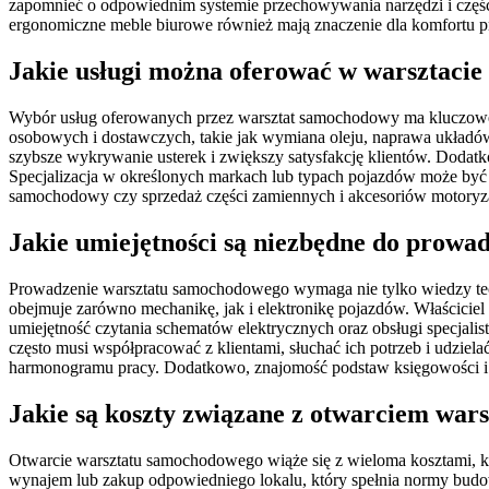
zapomnieć o odpowiednim systemie przechowywania narzędzi i części
ergonomiczne meble biurowe również mają znaczenie dla komfortu p
Jakie usługi można oferować w warsztac
Wybór usług oferowanych przez warsztat samochodowy ma kluczowe z
osobowych i dostawczych, takie jak wymiana oleju, naprawa układ
szybsze wykrywanie usterek i zwiększy satysfakcję klientów. Doda
Specjalizacja w określonych markach lub typach pojazdów może być d
samochodowy czy sprzedaż części zamiennych i akcesoriów motoryz
Jakie umiejętności są niezbędne do prow
Prowadzenie warsztatu samochodowego wymaga nie tylko wiedzy techni
obejmuje zarówno mechanikę, jak i elektronikę pojazdów. Właściciel
umiejętność czytania schematów elektrycznych oraz obsługi specjalis
często musi współpracować z klientami, słuchać ich potrzeb i udzi
harmonogramu pracy. Dodatkowo, znajomość podstaw księgowości i 
Jakie są koszty związane z otwarciem wa
Otwarcie warsztatu samochodowego wiąże się z wieloma kosztami, kt
wynajem lub zakup odpowiedniego lokalu, który spełnia normy budowl