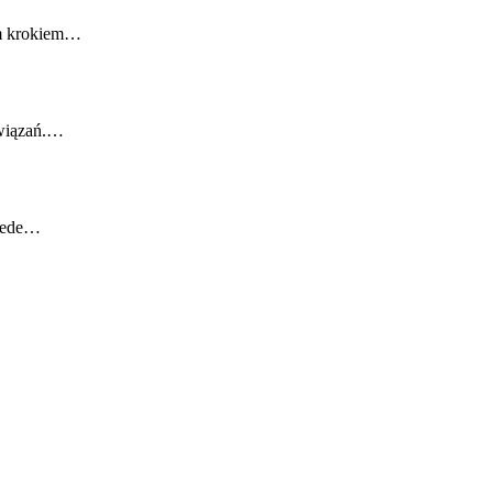
ym krokiem…
związań.…
rzede…