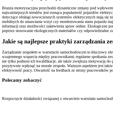
Branża motoryzacyjna przechodzi dynamiczne zmiany pod wpływem r
najważniejszych trendów jest rosnąca popularność pojazdów elektryc
dotyczące obsługi nowoczesnych systemów elektrycznych stają się ni
mobilnych do umawiania wizyt czy monitorowania stanu pojazdu staje
informacji oraz możliwości załatwienia spraw online. Ekologiczne p
poprzez stosowanie ekologicznych materiałów czy odpowiedzialne z
Jakie są najlepsze praktyki zarządzania
Zarządzanie zespołem w warsztacie samochodowym to kluczowy elemen
wzajemnego wsparcia między pracownikami; regularne spotkania z
nie tylko podnosi ich kwalifikacje, ale także zwiększa motywację 
pozytywnie wpłynąć na morale zespołu. Ważnym aspektem jest także
efektywność pracy. Otwartość na feedback ze strony pracowników poz
Polecamy zobaczyć
Nawigacja
wpisu
Rozpoczęcie działalności związanej z otwarciem warsztatu samoc