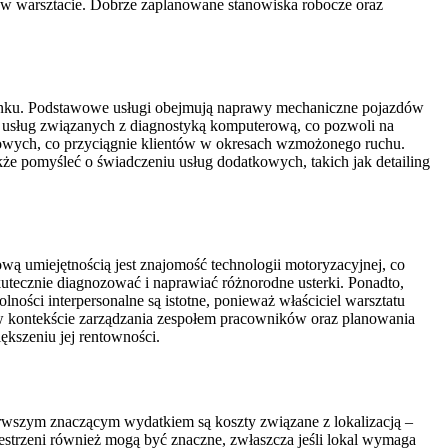
 w warsztacie. Dobrze zaplanowane stanowiska robocze oraz
rynku. Podstawowe usługi obejmują naprawy mechaniczne pojazdów
 usług związanych z diagnostyką komputerową, co pozwoli na
nowych, co przyciągnie klientów w okresach wzmożonego ruchu.
że pomyśleć o świadczeniu usług dodatkowych, takich jak detailing
ą umiejętnością jest znajomość technologii motoryzacyjnej, co
utecznie diagnozować i naprawiać różnorodne usterki. Ponadto,
ności interpersonalne są istotne, ponieważ właściciel warsztatu
e w kontekście zarządzania zespołem pracowników oraz planowania
kszeniu jej rentowności.
erwszym znaczącym wydatkiem są koszty związane z lokalizacją –
estrzeni również mogą być znaczne, zwłaszcza jeśli lokal wymaga