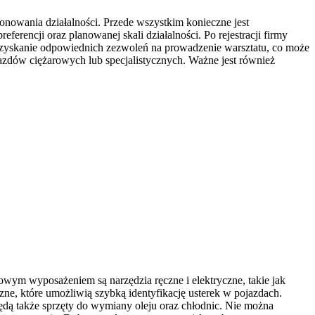
onowania działalności. Przede wszystkim konieczne jest
erencji oraz planowanej skali działalności. Po rejestracji firmy
uzyskanie odpowiednich zezwoleń na prowadzenie warsztatu, co może
azdów ciężarowych lub specjalistycznych. Ważne jest również
ym wyposażeniem są narzędzia ręczne i elektryczne, takie jak
ne, które umożliwią szybką identyfikację usterek w pojazdach.
dą także sprzęty do wymiany oleju oraz chłodnic. Nie można