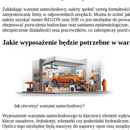
Zakładając warsztat samochodowy, należy spełnić szereg formalności
zarejestrowanie firmy w odpowiednich urzędach. Można to zrobić jako 
należy uzyskać numer REGON oraz NIP, co jest niezbędne do prowad
obejmować pozwolenia budowlane oraz sanitarno-epidemiologiczne, zw
ubezpieczenie działalności oraz pracowników, co zabezpieczy przed 
Jakie wyposażenie będzie potrzebne w w
Jak otworzyć warsztat samochodowy?
Wyposażenie warsztatu samochodowego to kluczowy element wpływają
klucze nasadowe, śrubokręty, wkrętarki czy podnośniki hydrauliczne
Oprócz tego niezbędne będą maszyny do naprawy opon oraz urządzeni