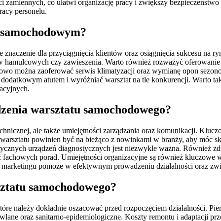
 zamiennych, co ułatwi organizację pracy i zwiększy bezpieczeństwo
racy personelu.
ie samochodowym?
naczenie dla przyciągnięcia klientów oraz osiągnięcia sukcesu na 
ów hamulcowych czy zawieszenia. Warto również rozważyć oferowanie
tkowo można zaoferować serwis klimatyzacji oraz wymianę opon sezo
odatkowym atutem i wyróżniać warsztat na tle konkurencji. Warto tak
acyjnych.
adzenia warsztatu samochodowego?
cznej, ale także umiejętności zarządzania oraz komunikacji. Kluczow
 warsztatu powinien być na bieżąco z nowinkami w branży, aby móc sk
tycznych urządzeń diagnostycznych jest niezwykle ważna. Również zdol
elać fachowych porad. Umiejętności organizacyjne są również kluczow
marketingu pomoże w efektywnym prowadzeniu działalności oraz zwię
rsztatu samochodowego?
óre należy dokładnie oszacować przed rozpoczęciem działalności. Pi
ane oraz sanitarno-epidemiologiczne. Koszty remontu i adaptacji prz