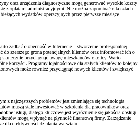
aszyny oraz urządzenia diagnostyczne mogą generować wysokie koszty
ię z opłatami administracyjnymi. Nie można zapominać o kosztach
e bieżących wydatków operacyjnych przez pierwsze miesiące
rto zadbać o obecność w Internecie – stworzenie profesjonalnej
ć do szerszego grona potencjalnych klientów oraz informować ich o
ą skutecznie przyciągnąć uwagę mieszkańców okolicy. Warto
ne korzyści. Programy lojalnościowe dla stałych klientów to kolejny
sezonowych może również przyciągnąć nowych klientów i zwiększyć
 z najczęstszych problemów jest zmieniająca się technologia
tatów muszą stale inwestować w szkolenia dla pracowników oraz
obne usługi, dlatego kluczowe jest wyróżnienie się jakością obsługi
 klientów mogą wpłynąć na płynność finansową firmy. Zarządzanie
dla efektywności działania warsztatu.