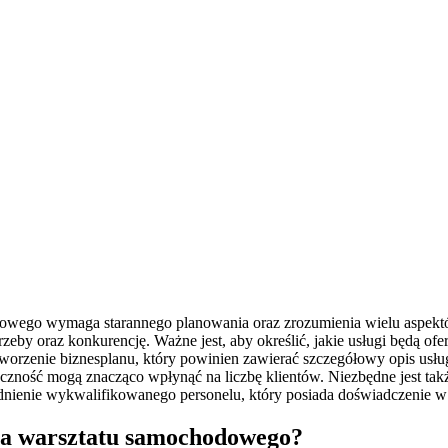
dowego wymaga starannego planowania oraz zrozumienia wielu aspekt
rzeby oraz konkurencję. Ważne jest, aby określić, jakie usługi będą 
tworzenie biznesplanu, który powinien zawierać szczegółowy opis usłu
oczność mogą znacząco wpłynąć na liczbę klientów. Niezbędne jest tak
dnienie wykwalifikowanego personelu, który posiada doświadczenie w
nia warsztatu samochodowego?