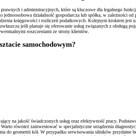
 prawnych i administracyjnych, które są kluczowe dla legalnego funkcj
jednoosobowa działalność gospodarcza lub spółka, w zależności od pref
zenia księgowości i rozliczeń podatkowych. Kolejnym krokiem jest 
łaszcza jeśli planuje się oferowanie usług związanych z obsługą poj
ewentualnymi roszczeniami ze strony klientów.
arsztacie samochodowym?
cy na jakość świadczonych usług oraz efektywność pracy. Podstawow
. Warto również zainwestować w specjalistyczne urządzenia diagnostycz
a do geometrii kół. W przypadku serwisowania silników przydatne bę