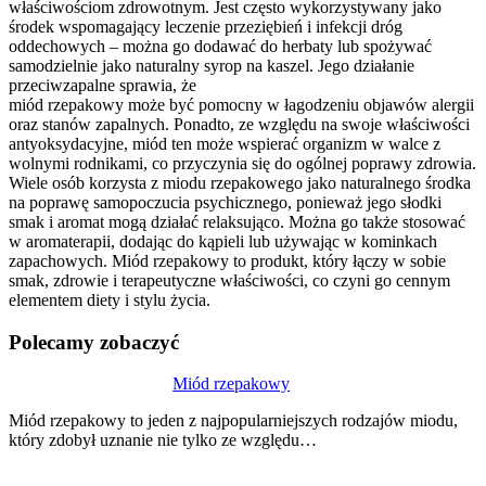
właściwościom zdrowotnym. Jest często wykorzystywany jako
środek wspomagający leczenie przeziębień i infekcji dróg
oddechowych – można go dodawać do herbaty lub spożywać
samodzielnie jako naturalny syrop na kaszel. Jego działanie
przeciwzapalne sprawia, że
miód rzepakowy może być pomocny w łagodzeniu objawów alergii
oraz stanów zapalnych. Ponadto, ze względu na swoje właściwości
antyoksydacyjne, miód ten może wspierać organizm w walce z
wolnymi rodnikami, co przyczynia się do ogólnej poprawy zdrowia.
Wiele osób korzysta z miodu rzepakowego jako naturalnego środka
na poprawę samopoczucia psychicznego, ponieważ jego słodki
smak i aromat mogą działać relaksująco. Można go także stosować
w aromaterapii, dodając do kąpieli lub używając w kominkach
zapachowych. Miód rzepakowy to produkt, który łączy w sobie
smak, zdrowie i terapeutyczne właściwości, co czyni go cennym
elementem diety i stylu życia.
Polecamy zobaczyć
Nawigacja
Miód rzepakowy
wpisu
Miód rzepakowy to jeden z najpopularniejszych rodzajów miodu,
który zdobył uznanie nie tylko ze względu…