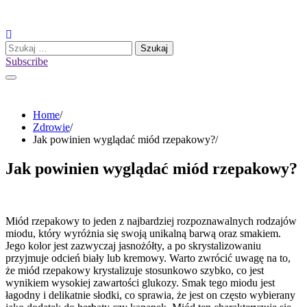
Skip
to
content
Szukaj:
Subscribe
Home
Zdrowie
Jak powinien wyglądać miód rzepakowy?
Jak powinien wyglądać miód rzepakowy?
Miód rzepakowy to jeden z najbardziej rozpoznawalnych rodzajów
miodu, który wyróżnia się swoją unikalną barwą oraz smakiem.
Jego kolor jest zazwyczaj jasnożółty, a po skrystalizowaniu
przyjmuje odcień biały lub kremowy. Warto zwrócić uwagę na to,
że miód rzepakowy krystalizuje stosunkowo szybko, co jest
wynikiem wysokiej zawartości glukozy. Smak tego miodu jest
łagodny i delikatnie słodki, co sprawia, że jest on często wybierany