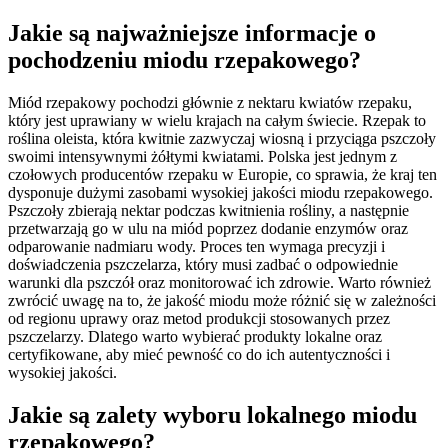
Jakie są najważniejsze informacje o
pochodzeniu miodu rzepakowego?
Miód rzepakowy pochodzi głównie z nektaru kwiatów rzepaku,
który jest uprawiany w wielu krajach na całym świecie. Rzepak to
roślina oleista, która kwitnie zazwyczaj wiosną i przyciąga pszczoły
swoimi intensywnymi żółtymi kwiatami. Polska jest jednym z
czołowych producentów rzepaku w Europie, co sprawia, że kraj ten
dysponuje dużymi zasobami wysokiej jakości miodu rzepakowego.
Pszczoły zbierają nektar podczas kwitnienia rośliny, a następnie
przetwarzają go w ulu na miód poprzez dodanie enzymów oraz
odparowanie nadmiaru wody. Proces ten wymaga precyzji i
doświadczenia pszczelarza, który musi zadbać o odpowiednie
warunki dla pszczół oraz monitorować ich zdrowie. Warto również
zwrócić uwagę na to, że jakość miodu może różnić się w zależności
od regionu uprawy oraz metod produkcji stosowanych przez
pszczelarzy. Dlatego warto wybierać produkty lokalne oraz
certyfikowane, aby mieć pewność co do ich autentyczności i
wysokiej jakości.
Jakie są zalety wyboru lokalnego miodu
rzepakowego?