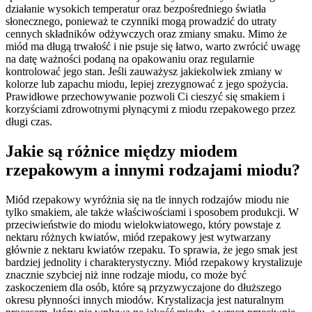
działanie wysokich temperatur oraz bezpośredniego światła
słonecznego, ponieważ te czynniki mogą prowadzić do utraty
cennych składników odżywczych oraz zmiany smaku. Mimo że
miód ma długą trwałość i nie psuje się łatwo, warto zwrócić uwagę
na datę ważności podaną na opakowaniu oraz regularnie
kontrolować jego stan. Jeśli zauważysz jakiekolwiek zmiany w
kolorze lub zapachu miodu, lepiej zrezygnować z jego spożycia.
Prawidłowe przechowywanie pozwoli Ci cieszyć się smakiem i
korzyściami zdrowotnymi płynącymi z miodu rzepakowego przez
długi czas.
Jakie są różnice między miodem
rzepakowym a innymi rodzajami miodu?
Miód rzepakowy wyróżnia się na tle innych rodzajów miodu nie
tylko smakiem, ale także właściwościami i sposobem produkcji. W
przeciwieństwie do miodu wielokwiatowego, który powstaje z
nektaru różnych kwiatów, miód rzepakowy jest wytwarzany
głównie z nektaru kwiatów rzepaku. To sprawia, że jego smak jest
bardziej jednolity i charakterystyczny. Miód rzepakowy krystalizuje
znacznie szybciej niż inne rodzaje miodu, co może być
zaskoczeniem dla osób, które są przyzwyczajone do dłuższego
okresu płynności innych miodów. Krystalizacja jest naturalnym