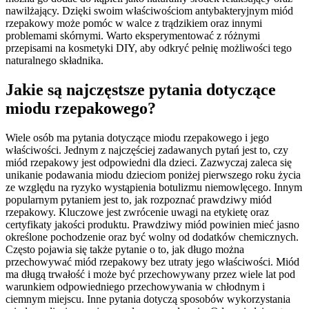
nawilżający. Dzięki swoim właściwościom antybakteryjnym miód
rzepakowy może pomóc w walce z trądzikiem oraz innymi
problemami skórnymi. Warto eksperymentować z różnymi
przepisami na kosmetyki DIY, aby odkryć pełnię możliwości tego
naturalnego składnika.
Jakie są najczęstsze pytania dotyczące
miodu rzepakowego?
Wiele osób ma pytania dotyczące miodu rzepakowego i jego
właściwości. Jednym z najczęściej zadawanych pytań jest to, czy
miód rzepakowy jest odpowiedni dla dzieci. Zazwyczaj zaleca się
unikanie podawania miodu dzieciom poniżej pierwszego roku życia
ze względu na ryzyko wystąpienia botulizmu niemowlęcego. Innym
popularnym pytaniem jest to, jak rozpoznać prawdziwy miód
rzepakowy. Kluczowe jest zwrócenie uwagi na etykietę oraz
certyfikaty jakości produktu. Prawdziwy miód powinien mieć jasno
określone pochodzenie oraz być wolny od dodatków chemicznych.
Często pojawia się także pytanie o to, jak długo można
przechowywać miód rzepakowy bez utraty jego właściwości. Miód
ma długą trwałość i może być przechowywany przez wiele lat pod
warunkiem odpowiedniego przechowywania w chłodnym i
ciemnym miejscu. Inne pytania dotyczą sposobów wykorzystania