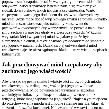
poprawia smak napoju, ale także wzbogaca go o cenne składniki
odżywcze. Miód rzepakowy świetnie nadaje się również jako
słodzik do wypieków, takich jak ciasta czy ciasteczka. Warto
eksperymentować z jego dodatkiem do sosów sałatkowych czy
marynat, gdzie może dodać wyjątkowego smaku i aromatu. Ponadto
miód ten można stosować jako naturalny konserwant do
przetworów owocowych czy warzywnych, co pozwala na dłuższe
ich przechowywanie bez utraty wartości odżywczych. W kuchni
wegetariańskiej i wegańskiej miód rzepakowy może być
alternatywą dla cukru, a także doskonałym dodatkiem do smoothie
czy jogurtów naturalnych. Dzięki swojej uniwersalności miód
rzepakowy staje się niezastąpionym składnikiem w wielu przepisach
kulinarnych.
Jak przechowywać miód rzepakowy aby
zachować jego właściwości?
Aby cieszyć się pełnią smaku i właściwości zdrowotnych miodu
rzepakowego przez długi czas, ważne jest jego prawidłowe
przechowywanie. Miód powinien być trzymany w szczelnie
zamkniętym słoiku, aby uniknąć kontaktu z powietrzem oraz
wilgocią, które mogą wpłynąć na jego jakość. Najlepszym miejscem
do przechowywania miodu jest chłodne i ciemne miejsce, takie jak
spiżarnia lub szafka kuchennej. Należy unikać wystawiania go na