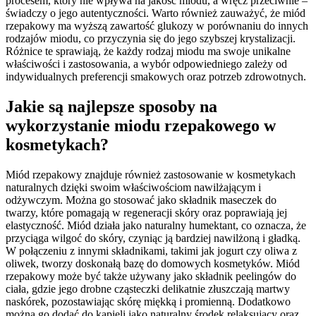
procesem, który nie wpływa na jakość miodu, a wręcz przeciwnie –
świadczy o jego autentyczności. Warto również zauważyć, że miód
rzepakowy ma wyższą zawartość glukozy w porównaniu do innych
rodzajów miodu, co przyczynia się do jego szybszej krystalizacji.
Różnice te sprawiają, że każdy rodzaj miodu ma swoje unikalne
właściwości i zastosowania, a wybór odpowiedniego zależy od
indywidualnych preferencji smakowych oraz potrzeb zdrowotnych.
Jakie są najlepsze sposoby na
wykorzystanie miodu rzepakowego w
kosmetykach?
Miód rzepakowy znajduje również zastosowanie w kosmetykach
naturalnych dzięki swoim właściwościom nawilżającym i
odżywczym. Można go stosować jako składnik maseczek do
twarzy, które pomagają w regeneracji skóry oraz poprawiają jej
elastyczność. Miód działa jako naturalny humektant, co oznacza, że
przyciąga wilgoć do skóry, czyniąc ją bardziej nawilżoną i gładką.
W połączeniu z innymi składnikami, takimi jak jogurt czy oliwa z
oliwek, tworzy doskonałą bazę do domowych kosmetyków. Miód
rzepakowy może być także używany jako składnik peelingów do
ciała, gdzie jego drobne cząsteczki delikatnie złuszczają martwy
naskórek, pozostawiając skórę miękką i promienną. Dodatkowo
można go dodać do kąpieli jako naturalny środek relaksujący oraz