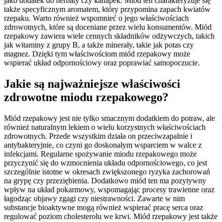
jako dodatek do herbaty czy kanapek. Miód ten charakteryzuje się
także specyficznym aromatem, który przypomina zapach kwiatów
rzepaku. Warto również wspomnieć o jego właściwościach
zdrowotnych, które są doceniane przez wielu konsumentów. Miód
rzepakowy zawiera wiele cennych składników odżywczych, takich
jak witaminy z grupy B, a także minerały, takie jak potas czy
magnez. Dzięki tym właściwościom miód rzepakowy może
wspierać układ odpornościowy oraz poprawiać samopoczucie.
Jakie są najważniejsze właściwości
zdrowotne miodu rzepakowego?
Miód rzepakowy jest nie tylko smacznym dodatkiem do potraw, ale
również naturalnym lekiem o wielu korzystnych właściwościach
zdrowotnych. Przede wszystkim działa on przeciwzapalnie i
antybakteryjnie, co czyni go doskonałym wsparciem w walce z
infekcjami. Regularne spożywanie miodu rzepakowego może
przyczynić się do wzmocnienia układu odpornościowego, co jest
szczególnie istotne w okresach zwiększonego ryzyka zachorowań
na grypę czy przeziębienia. Dodatkowo miód ten ma pozytywny
wpływ na układ pokarmowy, wspomagając procesy trawienne oraz
łagodząc objawy zgagi czy niestrawności. Zawarte w nim
substancje bioaktywne mogą również wspierać pracę serca oraz
regulować poziom cholesterolu we krwi. Miód rzepakowy jest także