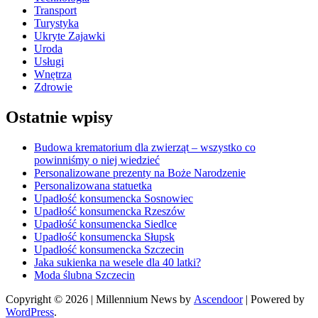
Transport
Turystyka
Ukryte Zajawki
Uroda
Usługi
Wnętrza
Zdrowie
Ostatnie wpisy
Budowa krematorium dla zwierząt – wszystko co
powinniśmy o niej wiedzieć
Personalizowane prezenty na Boże Narodzenie
Personalizowana statuetka
Upadłość konsumencka Sosnowiec
Upadłość konsumencka Rzeszów
Upadłość konsumencka Siedlce
Upadłość konsumencka Słupsk
Upadłość konsumencka Szczecin
Jaka sukienka na wesele dla 40 latki?
Moda ślubna Szczecin
Copyright © 2026
| Millennium News by
Ascendoor
| Powered by
WordPress
.