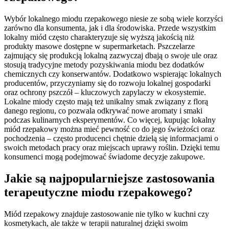
Wybór lokalnego miodu rzepakowego niesie ze sobą wiele korzyści
zarówno dla konsumenta, jak i dla środowiska. Przede wszystkim
lokalny miód często charakteryzuje się wyższą jakością niż
produkty masowe dostępne w supermarketach. Pszczelarze
zajmujący się produkcją lokalną zazwyczaj dbają o swoje ule oraz
stosują tradycyjne metody pozyskiwania miodu bez dodatków
chemicznych czy konserwantów. Dodatkowo wspierając lokalnych
producentów, przyczyniamy się do rozwoju lokalnej gospodarki
oraz ochrony pszczół – kluczowych zapylaczy w ekosystemie.
Lokalne miody często mają też unikalny smak związany z florą
danego regionu, co pozwala odkrywać nowe aromaty i smaki
podczas kulinarnych eksperymentów. Co więcej, kupując lokalny
miód rzepakowy można mieć pewność co do jego świeżości oraz
pochodzenia – często producenci chętnie dzielą się informacjami o
swoich metodach pracy oraz miejscach uprawy roślin. Dzięki temu
konsumenci mogą podejmować świadome decyzje zakupowe.
Jakie są najpopularniejsze zastosowania
terapeutyczne miodu rzepakowego?
Miód rzepakowy znajduje zastosowanie nie tylko w kuchni czy
kosmetykach, ale także w terapii naturalnej dzięki swoim