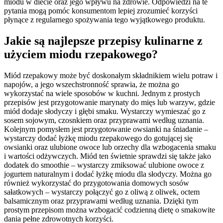
miodu w diecie oraz jego wpływu na zdrowie. Odpowiedzi na te
pytania mogą pomóc konsumentom lepiej zrozumieć korzyści
płynące z regularnego spożywania tego wyjątkowego produktu.
Jakie są najlepsze przepisy kulinarne z
użyciem miodu rzepakowego?
Miód rzepakowy może być doskonałym składnikiem wielu potraw i
napojów, a jego wszechstronność sprawia, że można go
wykorzystać na wiele sposobów w kuchni. Jednym z prostych
przepisów jest przygotowanie marynaty do mięs lub warzyw, gdzie
miód dodaje słodyczy i głębi smaku. Wystarczy wymieszać go z
sosem sojowym, czosnkiem oraz przyprawami według uznania.
Kolejnym pomysłem jest przygotowanie owsianki na śniadanie –
wystarczy dodać łyżkę miodu rzepakowego do gotującej się
owsianki oraz ulubione owoce lub orzechy dla wzbogacenia smaku
i wartości odżywczych. Miód ten świetnie sprawdzi się także jako
dodatek do smoothie – wystarczy zmiksować ulubione owoce z
jogurtem naturalnym i dodać łyżkę miodu dla słodyczy. Można go
również wykorzystać do przygotowania domowych sosów
sałatkowych – wystarczy połączyć go z oliwą z oliwek, octem
balsamicznym oraz przyprawami według uznania. Dzięki tym
prostym przepisom można wzbogacić codzienną dietę o smakowite
dania pełne zdrowotnych korzyści.