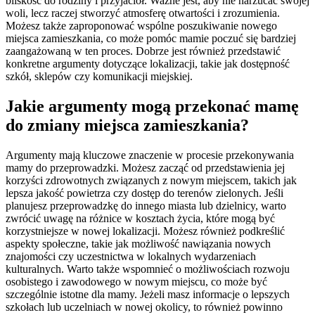
bliskość do rodziny i przyjaciół. Ważne jest, aby nie narzucać swojej
woli, lecz raczej stworzyć atmosferę otwartości i zrozumienia.
Możesz także zaproponować wspólne poszukiwanie nowego
miejsca zamieszkania, co może pomóc mamie poczuć się bardziej
zaangażowaną w ten proces. Dobrze jest również przedstawić
konkretne argumenty dotyczące lokalizacji, takie jak dostępność
szkół, sklepów czy komunikacji miejskiej.
Jakie argumenty mogą przekonać mamę
do zmiany miejsca zamieszkania?
Argumenty mają kluczowe znaczenie w procesie przekonywania
mamy do przeprowadzki. Możesz zacząć od przedstawienia jej
korzyści zdrowotnych związanych z nowym miejscem, takich jak
lepsza jakość powietrza czy dostęp do terenów zielonych. Jeśli
planujesz przeprowadzkę do innego miasta lub dzielnicy, warto
zwrócić uwagę na różnice w kosztach życia, które mogą być
korzystniejsze w nowej lokalizacji. Możesz również podkreślić
aspekty społeczne, takie jak możliwość nawiązania nowych
znajomości czy uczestnictwa w lokalnych wydarzeniach
kulturalnych. Warto także wspomnieć o możliwościach rozwoju
osobistego i zawodowego w nowym miejscu, co może być
szczególnie istotne dla mamy. Jeżeli masz informacje o lepszych
szkołach lub uczelniach w nowej okolicy, to również powinno