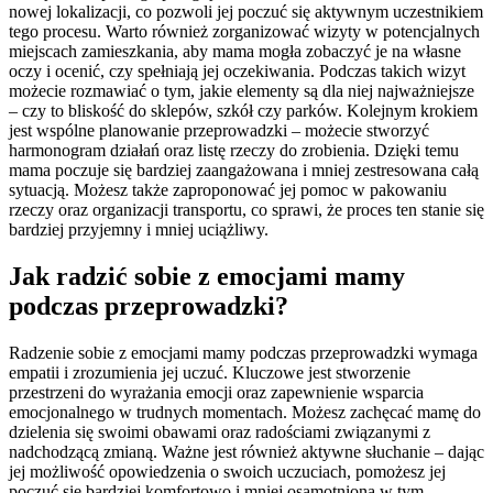
nowej lokalizacji, co pozwoli jej poczuć się aktywnym uczestnikiem
tego procesu. Warto również zorganizować wizyty w potencjalnych
miejscach zamieszkania, aby mama mogła zobaczyć je na własne
oczy i ocenić, czy spełniają jej oczekiwania. Podczas takich wizyt
możecie rozmawiać o tym, jakie elementy są dla niej najważniejsze
– czy to bliskość do sklepów, szkół czy parków. Kolejnym krokiem
jest wspólne planowanie przeprowadzki – możecie stworzyć
harmonogram działań oraz listę rzeczy do zrobienia. Dzięki temu
mama poczuje się bardziej zaangażowana i mniej zestresowana całą
sytuacją. Możesz także zaproponować jej pomoc w pakowaniu
rzeczy oraz organizacji transportu, co sprawi, że proces ten stanie się
bardziej przyjemny i mniej uciążliwy.
Jak radzić sobie z emocjami mamy
podczas przeprowadzki?
Radzenie sobie z emocjami mamy podczas przeprowadzki wymaga
empatii i zrozumienia jej uczuć. Kluczowe jest stworzenie
przestrzeni do wyrażania emocji oraz zapewnienie wsparcia
emocjonalnego w trudnych momentach. Możesz zachęcać mamę do
dzielenia się swoimi obawami oraz radościami związanymi z
nadchodzącą zmianą. Ważne jest również aktywne słuchanie – dając
jej możliwość opowiedzenia o swoich uczuciach, pomożesz jej
poczuć się bardziej komfortowo i mniej osamotnioną w tym