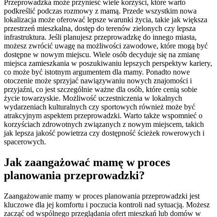
Przeprowadzka może przynieść wiele korzyści, które warto
podkreślić podczas rozmowy z mamą. Przede wszystkim nowa
lokalizacja może oferować lepsze warunki życia, takie jak większa
przestrzeń mieszkalna, dostęp do terenów zielonych czy lepsza
infrastruktura. Jeśli planujesz przeprowadzkę do innego miasta,
możesz zwrócić uwagę na możliwości zawodowe, które mogą być
dostępne w nowym miejscu. Wiele osób decyduje się na zmianę
miejsca zamieszkania w poszukiwaniu lepszych perspektyw kariery,
co może być istotnym argumentem dla mamy. Ponadto nowe
otoczenie może sprzyjać nawiązywaniu nowych znajomości i
przyjaźni, co jest szczególnie ważne dla osób, które cenią sobie
życie towarzyskie. Możliwość uczestniczenia w lokalnych
wydarzeniach kulturalnych czy sportowych również może być
atrakcyjnym aspektem przeprowadzki. Warto także wspomnieć o
korzyściach zdrowotnych związanych z nowym miejscem, takich
jak lepsza jakość powietrza czy dostępność ścieżek rowerowych i
spacerowych.
Jak zaangażować mamę w proces
planowania przeprowadzki?
Zaangażowanie mamy w proces planowania przeprowadzki jest
kluczowe dla jej komfortu i poczucia kontroli nad sytuacją. Możesz
zacząć od wspólnego przeglądania ofert mieszkań lub domów w