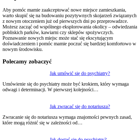
Aby pomóc mamie zaakceptować nowe miejsce zamieszkania,
warto skupić się na budowaniu pozytywnych skojarzeń związanych
z nowym otoczeniem już od pierwszych dni po przeprowadzce.
Możesz zacząć od wspólnego eksplorowania okolicy – odwiedzania
pobliskich parków, kawiarni czy sklepów spożywczych.
Poznawanie nowych miejsc może stać się ekscytującym
doświadczeniem i pomóc mamie poczuć się bardziej komfortowo w
nowym środowisku.
Polecamy zobaczyć
Nawigacja
Jak umówić się do psychiatry?
wpisu
Umówienie się do psychiatry może być krokiem, który wymaga
odwagi i determinacji. W pierwszej kolejności…
Jak zwracać się do notariusza?
Zwracanie się do notariusza wymaga znajomości pewnych zasad,
które mogą różnić się w zależności od…
Jak dostać się do psychiatry?