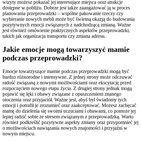
wizyty możesz pokazać jej interesujące miejsca oraz atrakcje
dostępne w pobliżu. Dobrze jest także zaangażować ją w proces
planowania przeprowadzki – wspólne pakowanie rzeczy czy
wybieranie nowych mebli może być świetną okazją do budowania
pozytywnych emocji związanych z nadchodzącą zmianą. Ważne
jest również omówienie praktycznych aspektów przeprowadzki,
takich jak organizacja transportu czy zmiana adresu.
Jakie emocje mogą towarzyszyć mamie
podczas przeprowadzki?
Emocje towarzyszące mamie podczas przeprowadzki mogą być
bardzo różnorodne i intensywne. Z jednej strony może odczuwać
radość związaną z nowymi możliwościami oraz ekscytację przed
rozpoczęciem nowego etapu życia. Z drugiej strony jednak mogą
pojawić się lęki i obawy związane z opuszczeniem znanego
otoczenia oraz przyjaciół. Ważne jest, abyś był świadomy tych
emocji i potrafił je zrozumieć oraz zaakceptować. Możesz zachęcać
mamę do dzielenia się swoimi uczuciami i obawami, co pomoże jej
lepiej radzić sobie ze stresem związanym z przeprowadzką. Warto
również podkreślić pozytywne aspekty zmiany oraz przypomnieć jej
o możliwościach nawiązania nowych znajomości i przyjaźni w
nowym miejscu.