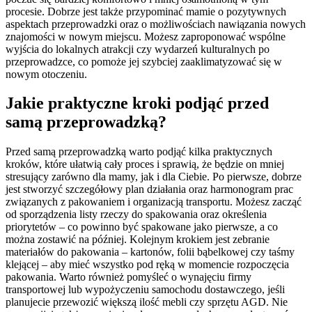
procesie. Dobrze jest także przypominać mamie o pozytywnych
aspektach przeprowadzki oraz o możliwościach nawiązania nowych
znajomości w nowym miejscu. Możesz zaproponować wspólne
wyjścia do lokalnych atrakcji czy wydarzeń kulturalnych po
przeprowadzce, co pomoże jej szybciej zaaklimatyzować się w
nowym otoczeniu.
Jakie praktyczne kroki podjąć przed
samą przeprowadzką?
Przed samą przeprowadzką warto podjąć kilka praktycznych
kroków, które ułatwią cały proces i sprawią, że będzie on mniej
stresujący zarówno dla mamy, jak i dla Ciebie. Po pierwsze, dobrze
jest stworzyć szczegółowy plan działania oraz harmonogram prac
związanych z pakowaniem i organizacją transportu. Możesz zacząć
od sporządzenia listy rzeczy do spakowania oraz określenia
priorytetów – co powinno być spakowane jako pierwsze, a co
można zostawić na później. Kolejnym krokiem jest zebranie
materiałów do pakowania – kartonów, folii bąbelkowej czy taśmy
klejącej – aby mieć wszystko pod ręką w momencie rozpoczęcia
pakowania. Warto również pomyśleć o wynajęciu firmy
transportowej lub wypożyczeniu samochodu dostawczego, jeśli
planujecie przewozić większą ilość mebli czy sprzętu AGD. Nie