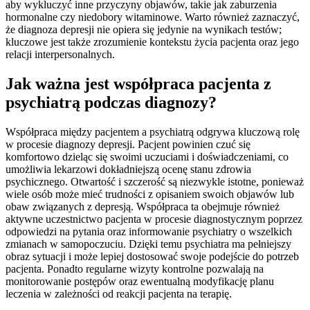
aby wykluczyć inne przyczyny objawów, takie jak zaburzenia
hormonalne czy niedobory witaminowe. Warto również zaznaczyć,
że diagnoza depresji nie opiera się jedynie na wynikach testów;
kluczowe jest także zrozumienie kontekstu życia pacjenta oraz jego
relacji interpersonalnych.
Jak ważna jest współpraca pacjenta z
psychiatrą podczas diagnozy?
Współpraca między pacjentem a psychiatrą odgrywa kluczową rolę
w procesie diagnozy depresji. Pacjent powinien czuć się
komfortowo dzieląc się swoimi uczuciami i doświadczeniami, co
umożliwia lekarzowi dokładniejszą ocenę stanu zdrowia
psychicznego. Otwartość i szczerość są niezwykle istotne, ponieważ
wiele osób może mieć trudności z opisaniem swoich objawów lub
obaw związanych z depresją. Współpraca ta obejmuje również
aktywne uczestnictwo pacjenta w procesie diagnostycznym poprzez
odpowiedzi na pytania oraz informowanie psychiatry o wszelkich
zmianach w samopoczuciu. Dzięki temu psychiatra ma pełniejszy
obraz sytuacji i może lepiej dostosować swoje podejście do potrzeb
pacjenta. Ponadto regularne wizyty kontrolne pozwalają na
monitorowanie postępów oraz ewentualną modyfikację planu
leczenia w zależności od reakcji pacjenta na terapię.