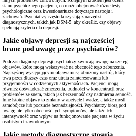
innych problemów zdrowotnych. Kolejnym krokiem jest ocena
stanu psychicznego pacjenta, co może obejmować różne testy
psychologiczne oraz kwestionariusze dotyczące nastroju i
zachowań. Psychiatrzy często korzystają z narzędzi
diagnostycznych, takich jak DSM-5, aby określić, czy objawy
spełniają kryteria dla depresji.
Jakie objawy depresji są najczęściej
brane pod uwagę przez psychiatrów?
Podczas diagnozy depresji psychiatrzy zwracają uwagę na szereg
objawów, które mogą wskazywać na obecność tego zaburzenia.
Najczęściej występującymi objawami są obniżony nastrój, który
trwa przez dłuższy czas oraz utrata zainteresowania lub
przyjemności w codziennych aktywnościach. Pacjenci mogą
również doświadczać zmęczenia, trudności w koncentracji oraz
problemów ze snem, takich jak bezsenność czy nadmierna senność.
Inne istotne objawy to zmiany w apetycie i wadze, a także myśli
samobójcze lub poczucie beznadziejności. Psychiatrzy biorą pod
uwagę nie tylko obecność tych symptomów, ale także ich
intensywność oraz wpływ na funkcjonowanie pacjenta w życiu
osobistym i zawodowym.
Jakie metody diagnostyczne stosują