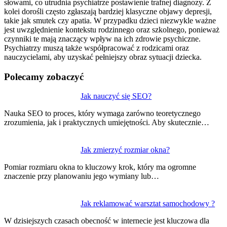
słowami, co utrudnia psychiatrze postawienie trafnej diagnozy. Z
kolei dorośli często zgłaszają bardziej klasyczne objawy depresji,
takie jak smutek czy apatia. W przypadku dzieci niezwykle ważne
jest uwzględnienie kontekstu rodzinnego oraz szkolnego, ponieważ
czynniki te mają znaczący wpływ na ich zdrowie psychiczne.
Psychiatrzy muszą także współpracować z rodzicami oraz
nauczycielami, aby uzyskać pełniejszy obraz sytuacji dziecka.
Polecamy zobaczyć
Nawigacja
Jak nauczyć się SEO?
wpisu
Nauka SEO to proces, który wymaga zarówno teoretycznego
zrozumienia, jak i praktycznych umiejętności. Aby skutecznie…
Jak zmierzyć rozmiar okna?
Pomiar rozmiaru okna to kluczowy krok, który ma ogromne
znaczenie przy planowaniu jego wymiany lub…
Jak reklamować warsztat samochodowy ?
W dzisiejszych czasach obecność w internecie jest kluczowa dla