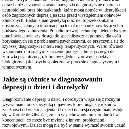
coraz bardziej zaawansowane narzędzia diagnostyczne oparte na
neurobiologii oraz biomarkerach, które mogą pomóc w identyfikacji
osób zagrożonych depresją jeszcze przed wystąpieniem objawów
klinicznych. Badania nad genetyką oraz neuroprzekaźnikami
dostarczają cennych informacji na temat mechanizmów leżących u
podstaw tego zaburzenia. Ponadto rozwój technologii telemedycyny
umożliwia łatwiejszy dostęp do specjalistycznej pomocy dla osób
borykających się z problemami psychicznymi, co przyczynia się do
szybszej diagnostyki i interwencji terapeutycznych. Warto również
wspomnieć o rosnącym znaczeniu podejścia holistycznego do
zdrowia psychicznego, które uwzględnia zarówno aspekty
biologiczne, jak i psychospołeczne w procesie diagnostycznym i
terapeutycznym.
Jakie są różnice w diagnozowaniu
depresji u dzieci i dorosłych?
Diagnozowanie depresji u dzieci i dorosłych wiąże się z różnymi
wyzwaniami oraz specyfiką objawów, które mogą się różnić w
zależności od wieku pacjenta. U dzieci depresja często manifestuje
się w formie drażliwości, zmian w zachowaniu oraz trudności w
koncentracji, co może być mylone z innymi problemami
rozwojowymi. Dzieci mogą nie być w stanie wyrazić swoich uczuć