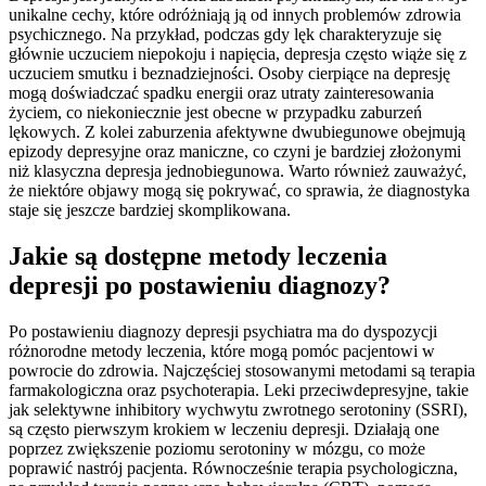
unikalne cechy, które odróżniają ją od innych problemów zdrowia
psychicznego. Na przykład, podczas gdy lęk charakteryzuje się
głównie uczuciem niepokoju i napięcia, depresja często wiąże się z
uczuciem smutku i beznadziejności. Osoby cierpiące na depresję
mogą doświadczać spadku energii oraz utraty zainteresowania
życiem, co niekoniecznie jest obecne w przypadku zaburzeń
lękowych. Z kolei zaburzenia afektywne dwubiegunowe obejmują
epizody depresyjne oraz maniczne, co czyni je bardziej złożonymi
niż klasyczna depresja jednobiegunowa. Warto również zauważyć,
że niektóre objawy mogą się pokrywać, co sprawia, że diagnostyka
staje się jeszcze bardziej skomplikowana.
Jakie są dostępne metody leczenia
depresji po postawieniu diagnozy?
Po postawieniu diagnozy depresji psychiatra ma do dyspozycji
różnorodne metody leczenia, które mogą pomóc pacjentowi w
powrocie do zdrowia. Najczęściej stosowanymi metodami są terapia
farmakologiczna oraz psychoterapia. Leki przeciwdepresyjne, takie
jak selektywne inhibitory wychwytu zwrotnego serotoniny (SSRI),
są często pierwszym krokiem w leczeniu depresji. Działają one
poprzez zwiększenie poziomu serotoniny w mózgu, co może
poprawić nastrój pacjenta. Równocześnie terapia psychologiczna,