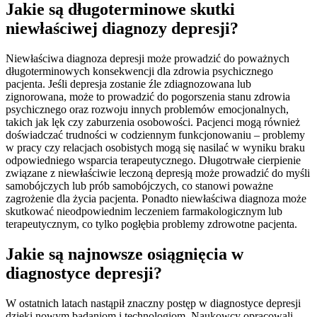
Jakie są długoterminowe skutki
niewłaściwej diagnozy depresji?
Niewłaściwa diagnoza depresji może prowadzić do poważnych
długoterminowych konsekwencji dla zdrowia psychicznego
pacjenta. Jeśli depresja zostanie źle zdiagnozowana lub
zignorowana, może to prowadzić do pogorszenia stanu zdrowia
psychicznego oraz rozwoju innych problemów emocjonalnych,
takich jak lęk czy zaburzenia osobowości. Pacjenci mogą również
doświadczać trudności w codziennym funkcjonowaniu – problemy
w pracy czy relacjach osobistych mogą się nasilać w wyniku braku
odpowiedniego wsparcia terapeutycznego. Długotrwałe cierpienie
związane z niewłaściwie leczoną depresją może prowadzić do myśli
samobójczych lub prób samobójczych, co stanowi poważne
zagrożenie dla życia pacjenta. Ponadto niewłaściwa diagnoza może
skutkować nieodpowiednim leczeniem farmakologicznym lub
terapeutycznym, co tylko pogłębia problemy zdrowotne pacjenta.
Jakie są najnowsze osiągnięcia w
diagnostyce depresji?
W ostatnich latach nastąpił znaczny postęp w diagnostyce depresji
dzięki nowym badaniom i technologiom. Naukowcy opracowali