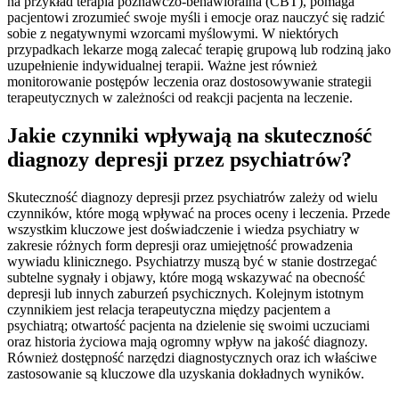
na przykład terapia poznawczo-behawioralna (CBT), pomaga
pacjentowi zrozumieć swoje myśli i emocje oraz nauczyć się radzić
sobie z negatywnymi wzorcami myślowymi. W niektórych
przypadkach lekarze mogą zalecać terapię grupową lub rodziną jako
uzupełnienie indywidualnej terapii. Ważne jest również
monitorowanie postępów leczenia oraz dostosowywanie strategii
terapeutycznych w zależności od reakcji pacjenta na leczenie.
Jakie czynniki wpływają na skuteczność
diagnozy depresji przez psychiatrów?
Skuteczność diagnozy depresji przez psychiatrów zależy od wielu
czynników, które mogą wpływać na proces oceny i leczenia. Przede
wszystkim kluczowe jest doświadczenie i wiedza psychiatry w
zakresie różnych form depresji oraz umiejętność prowadzenia
wywiadu klinicznego. Psychiatrzy muszą być w stanie dostrzegać
subtelne sygnały i objawy, które mogą wskazywać na obecność
depresji lub innych zaburzeń psychicznych. Kolejnym istotnym
czynnikiem jest relacja terapeutyczna między pacjentem a
psychiatrą; otwartość pacjenta na dzielenie się swoimi uczuciami
oraz historia życiowa mają ogromny wpływ na jakość diagnozy.
Również dostępność narzędzi diagnostycznych oraz ich właściwe
zastosowanie są kluczowe dla uzyskania dokładnych wyników.