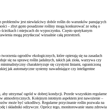
ych problemów jest niewłaściwy dobór roślin do warunków panujących
nności – zbyt gęsto posadzone rośliny mogą konkurować ze sobą o
ć o ścieżkach i miejscach do wypoczynku. Często spotykanym
awienia mogą przytłaczać wizualnie całą przestrzeń.
tworzenia ogrodów ekologicznych, które opierają się na zasadach
je się na uprawę roślin jadalnych, takich jak zioła, warzywa czy
minimalistyczny charakteryzuje się czystymi liniami, ograniczoną
akiej jak automatyczne systemy nawadniające czy inteligentne
ć, aby utrzymać ogród w dobrej kondycji. Przede wszystkim regularne
ków atmosferycznych. Kolejnym istotnym aspektem jest nawożenie –
ozów może być szkodliwy. Regularne przycinanie roślin pozwala na
odę i składniki odżywcze. Oprócz tego, monitorowanie stanu zdrowia