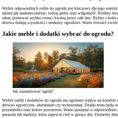
Wybór odpowiednich roślin do ogrodu jest kluczowy dla jego estety
takimi jak nasłonecznienie, rodzaj gleby oraz wilgotność. Rośliny m
rabat, ponieważ szybko rosną i kwitną przez całe lato. Byliny z kole
drzewa dodają wysokości i struktury ogrodowi. Warto również zwró
Jakie meble i dodatki wybrać do ogrodu?
Jak zaaranżować ogród?
Wybór mebli i dodatków do ogrodu ma ogromny wpływ na komfort sp
drewno egzotyczne, aluminium czy technorattan. Dzięki temu będą on
przytulności oraz koloru przestrzeni. Warto pamiętać o odpowiedn
parasola lub markizy, która zapewni cień w gorące dni. Elementy dek