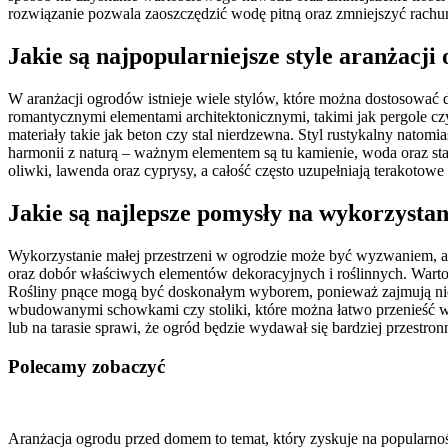
rozwiązanie pozwala zaoszczędzić wodę pitną oraz zmniejszyć rachu
Jakie są najpopularniejsze style aranżacj
W aranżacji ogrodów istnieje wiele stylów, które można dostosować d
romantycznymi elementami architektonicznymi, takimi jak pergole cz
materiały takie jak beton czy stal nierdzewna. Styl rustykalny natomi
harmonii z naturą – ważnym elementem są tu kamienie, woda oraz sta
oliwki, lawenda oraz cyprysy, a całość często uzupełniają terakotowe 
Jakie są najlepsze pomysły na wykorzystan
Wykorzystanie małej przestrzeni w ogrodzie może być wyzwaniem, al
oraz dobór właściwych elementów dekoracyjnych i roślinnych. Warto 
Rośliny pnące mogą być doskonałym wyborem, ponieważ zajmują niewi
wbudowanymi schowkami czy stoliki, które można łatwo przenieść w
lub na tarasie sprawi, że ogród będzie wydawał się bardziej przest
Polecamy zobaczyć
Nawigacja
wpisu
Aranżacja ogrodu przed domem to temat, który zyskuje na popularno