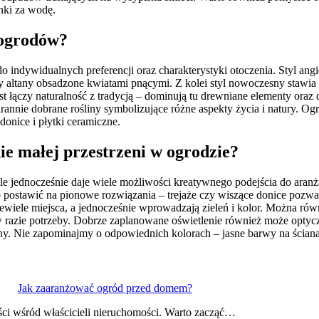
nki za wodę.
i ogrodów?
o indywidualnych preferencji oraz charakterystyki otoczenia. Styl ang
y altany obsadzone kwiatami pnącymi. Z kolei styl nowoczesny stawia 
ast łączy naturalność z tradycją – dominują tu drewniane elementy oraz
rannie dobrane rośliny symbolizujące różne aspekty życia i natury. 
donice i płytki ceramiczne.
ie małej przestrzeni w ogrodzie?
e jednocześnie daje wiele możliwości kreatywnego podejścia do aranża
postawić na pionowe rozwiązania – trejaże czy wiszące donice pozwala
ele miejsca, a jednocześnie wprowadzają zieleń i kolor. Można równi
 razie potrzeby. Dobrze zaplanowane oświetlenie również może optyc
ronny. Nie zapominajmy o odpowiednich kolorach – jasne barwy na ścia
Jak zaaranżować ogród przed domem?
ści wśród właścicieli nieruchomości. Warto zacząć…