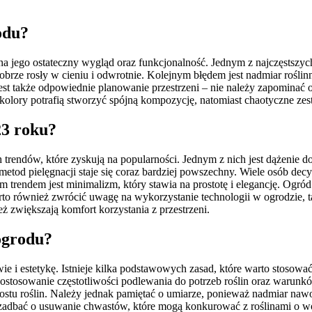
odu?
 na jego ostateczny wygląd oraz funkcjonalność. Jednym z najczęstsz
obrze rosły w cieniu i odwrotnie. Kolejnym błędem jest nadmiar rośli
 jest także odpowiednie planowanie przestrzeni – nie należy zapomina
kolory potrafią stworzyć spójną kompozycję, natomiast chaotyczne zest
23 roku?
endów, które zyskują na popularności. Jednym z nich jest dążenie do 
od pielęgnacji staje się coraz bardziej powszechny. Wiele osób decydu
trendem jest minimalizm, który stawia na prostotę i elegancję. Ogród 
rto również zwrócić uwagę na wykorzystanie technologii w ogrodzie, t
eż zwiększają komfort korzystania z przestrzeni.
 ogrodu?
ie i estetykę. Istnieje kilka podstawowych zasad, które warto stosowa
dostosowanie częstotliwości podlewania do potrzeb roślin oraz warun
stu roślin. Należy jednak pamiętać o umiarze, ponieważ nadmiar naw
 zadbać o usuwanie chwastów, które mogą konkurować z roślinami o w