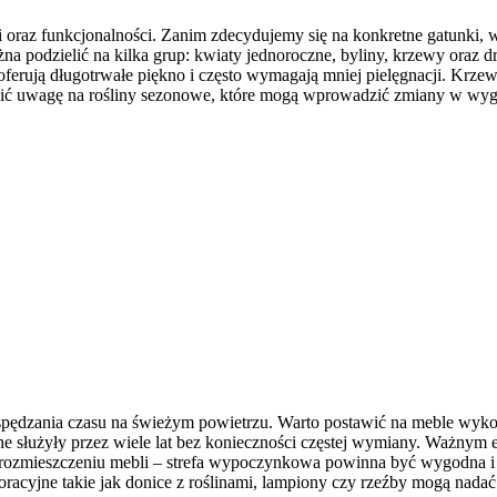
ki oraz funkcjonalności. Zanim zdecydujemy się na konkretne gatunki,
ożna podzielić na kilka grup: kwiaty jednoroczne, byliny, krzewy oraz
i oferują długotrwałe piękno i często wymagają mniej pielęgnacji. Krzew
cić uwagę na rośliny sezonowe, które mogą wprowadzić zmiany w wygl
ędzania czasu na świeżym powietrzu. Warto postawić na meble wykon
e służyły przez wiele lat bez konieczności częstej wymiany. Ważnym e
im rozmieszczeniu mebli – strefa wypoczynkowa powinna być wygodna 
oracyjne takie jak donice z roślinami, lampiony czy rzeźby mogą nada