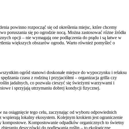
enia powinno rozpocząć się od określenia miejsc, które chcemy
wo poruszania się po ogrodzie nocą. Można zastosować różne źródła
cznych opcji – nie wymagają one podłączenia do prądu i są łatwe w
ietlenia większych obszarów ogrodu. Warto również pomyśleć o
 wszystkim ogród stanowi doskonałe miejsce do wypoczynku i relaksu
pędzania czasu z rodziną i przyjaciółmi – organizacja grilla czy
roślin jadalnych, co pozwala cieszyć się świeżymi warzywami i
iowe i sprzyjają utrzymaniu dobrej kondycji fizycznej.
ów na osiągnięcie tego celu, zaczynając od wyboru odpowiednich
 wspierają lokalny ekosystem. Kolejnym krokiem jest ograniczenie
ozy kompostowe. Kompostowanie odpadków organicznych to świetny
zbieraniu deszczówki do podlewania roślin – to ekologiczne