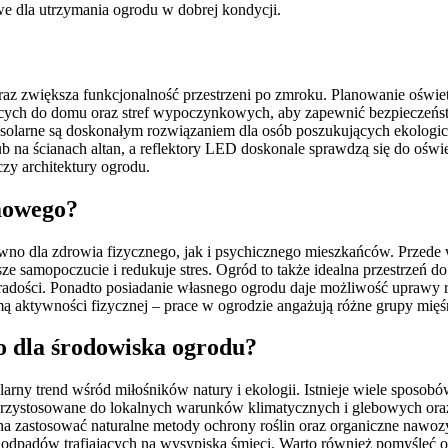
we dla utrzymania ogrodu w dobrej kondycji.
az zwiększa funkcjonalność przestrzeni po zmroku. Planowanie oświetl
zących do domu oraz stref wypoczynkowych, aby zapewnić bezpieczeńst
py solarne są doskonałym rozwiązaniem dla osób poszukujących ekologi
 na ścianach altan, a reflektory LED doskonale sprawdzą się do ośw
zy architektury ogrodu.
omowego?
wno dla zdrowia fizycznego, jak i psychicznego mieszkańców. Przede
samopoczucie i redukuje stres. Ogród to także idealna przestrzeń do s
e radości. Ponadto posiadanie własnego ogrodu daje możliwość uprawy 
ą aktywności fizycznej – prace w ogrodzie angażują różne grupy mięśn
o dla środowiska ogrodu?
arny trend wśród miłośników natury i ekologii. Istnieje wiele sposob
 przystosowane do lokalnych warunków klimatycznych i glebowych oraz
a zastosować naturalne metody ochrony roślin oraz organiczne naw
odpadów trafiających na wysypiska śmieci. Warto również pomyśleć o 