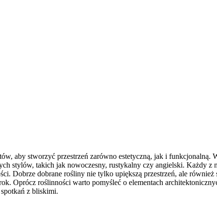
w, aby stworzyć przestrzeń zarówno estetyczną, jak i funkcjonalną. W
h stylów, takich jak nowoczesny, rustykalny czy angielski. Każdy z 
ci. Dobrze dobrane rośliny nie tylko upiększą przestrzeń, ale równie
ok. Oprócz roślinności warto pomyśleć o elementach architektonicznych
 spotkań z bliskimi.