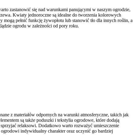
 warto zastanowić się nad warunkami panującymi w naszym ogrodzie,
 drzewa. Kwiaty jednoroczne są idealne do tworzenia kolorowych
y mogą pełnić funkcję żywopłotu lub stanowić tło dla innych roślin, a
ądzie ogrodu w zależności od pory roku.
ane z materiałów odpornych na warunki atmosferyczne, takich jak
lementem są także poduszki i tekstylia ogrodowe, które dodają
i sprzyjać relaksowi. Dodatkowo warto rozważyć umieszczenie
ć ogrodowi indywidualny charakter oraz uczynić go bardziej