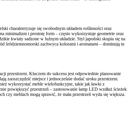
ielski charakteryzuje się swobodnym układem roślinności oraz
na minimalizm i prostotę form – często wykorzystuje geometrie oraz
 dzikie kwiaty sadzone w luźnym układzie. Styl japoński skupia się na
Ogród śródziemnomorski zachwyca kolorami i aromatami – dominują tu
cji przestrzeni. Kluczem do sukcesu jest odpowiednie planowanie
ją zaoszczędzić miejsce i jednocześnie dodać uroku przestrzeni.
eż wykorzystać meble wielofunkcyjne, takie jak ławki z
znie powiększyć przestrzeń – zastosowanie lamp LED wzdłuż ścieżek
nach czy meblach mogą sprawić, że mała przestrzeń wyda się większa.