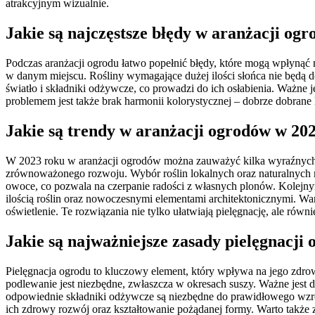
atrakcyjnym wizualnie.
Jakie są najczęstsze błędy w aranżacji ogr
Podczas aranżacji ogrodu łatwo popełnić błędy, które mogą wpłynąć
w danym miejscu. Rośliny wymagające dużej ilości słońca nie będą d
światło i składniki odżywcze, co prowadzi do ich osłabienia. Ważne
problemem jest także brak harmonii kolorystycznej – dobrze dobrane 
Jakie są trendy w aranżacji ogrodów w 20
W 2023 roku w aranżacji ogrodów można zauważyć kilka wyraźnych tr
zrównoważonego rozwoju. Wybór roślin lokalnych oraz naturalnych met
owoce, co pozwala na czerpanie radości z własnych plonów. Kolejnym 
ilością roślin oraz nowoczesnymi elementami architektonicznymi. Wa
oświetlenie. Te rozwiązania nie tylko ułatwiają pielęgnację, ale równi
Jakie są najważniejsze zasady pielęgnacji
Pielęgnacja ogrodu to kluczowy element, który wpływa na jego zdrow
podlewanie jest niezbędne, zwłaszcza w okresach suszy. Ważne jest 
odpowiednie składniki odżywcze są niezbędne do prawidłowego wzro
ich zdrowy rozwój oraz kształtowanie pożądanej formy. Warto także