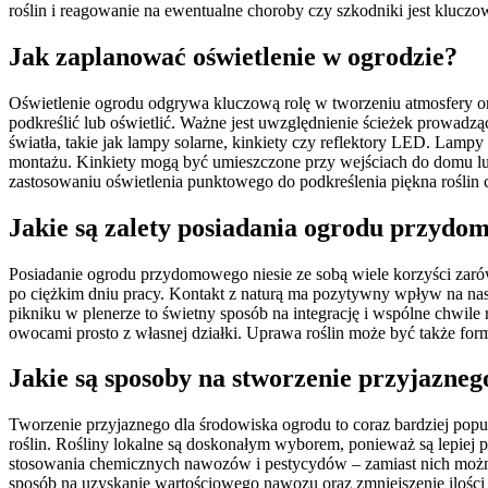
roślin i reagowanie na ewentualne choroby czy szkodniki jest kluczo
Jak zaplanować oświetlenie w ogrodzie?
Oświetlenie ogrodu odgrywa kluczową rolę w tworzeniu atmosfery or
podkreślić lub oświetlić. Ważne jest uwzględnienie ścieżek prowad
światła, takie jak lampy solarne, kinkiety czy reflektory LED. Lam
montażu. Kinkiety mogą być umieszczone przy wejściach do domu lub
zastosowaniu oświetlenia punktowego do podkreślenia piękna roślin c
Jakie są zalety posiadania ogrodu przyd
Posiadanie ogrodu przydomowego niesie ze sobą wiele korzyści zaró
po ciężkim dniu pracy. Kontakt z naturą ma pozytywny wpływ na nasze 
pikniku w plenerze to świetny sposób na integrację i wspólne chwil
owocami prosto z własnej działki. Uprawa roślin może być także form
Jakie są sposoby na stworzenie przyjazneg
Tworzenie przyjaznego dla środowiska ogrodu to coraz bardziej popul
roślin. Rośliny lokalne są doskonałym wyborem, ponieważ są lepiej
stosowania chemicznych nawozów i pestycydów – zamiast nich możn
sposób na uzyskanie wartościowego nawozu oraz zmniejszenie ilości 