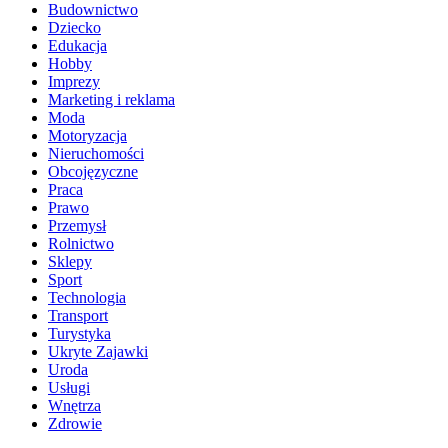
Budownictwo
Dziecko
Edukacja
Hobby
Imprezy
Marketing i reklama
Moda
Motoryzacja
Nieruchomości
Obcojęzyczne
Praca
Prawo
Przemysł
Rolnictwo
Sklepy
Sport
Technologia
Transport
Turystyka
Ukryte Zajawki
Uroda
Usługi
Wnętrza
Zdrowie