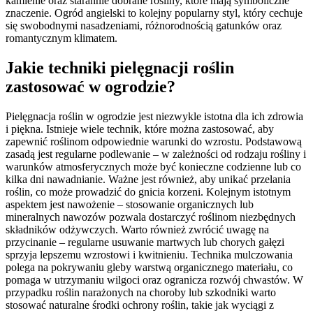
kamienie oraz starannie dobrane rośliny, które mają symboliczne
znaczenie. Ogród angielski to kolejny popularny styl, który cechuje
się swobodnymi nasadzeniami, różnorodnością gatunków oraz
romantycznym klimatem.
Jakie techniki pielęgnacji roślin
zastosować w ogrodzie?
Pielęgnacja roślin w ogrodzie jest niezwykle istotna dla ich zdrowia
i piękna. Istnieje wiele technik, które można zastosować, aby
zapewnić roślinom odpowiednie warunki do wzrostu. Podstawową
zasadą jest regularne podlewanie – w zależności od rodzaju rośliny i
warunków atmosferycznych może być konieczne codzienne lub co
kilka dni nawadnianie. Ważne jest również, aby unikać przelania
roślin, co może prowadzić do gnicia korzeni. Kolejnym istotnym
aspektem jest nawożenie – stosowanie organicznych lub
mineralnych nawozów pozwala dostarczyć roślinom niezbędnych
składników odżywczych. Warto również zwrócić uwagę na
przycinanie – regularne usuwanie martwych lub chorych gałęzi
sprzyja lepszemu wzrostowi i kwitnieniu. Technika mulczowania
polega na pokrywaniu gleby warstwą organicznego materiału, co
pomaga w utrzymaniu wilgoci oraz ogranicza rozwój chwastów. W
przypadku roślin narażonych na choroby lub szkodniki warto
stosować naturalne środki ochrony roślin, takie jak wyciągi z