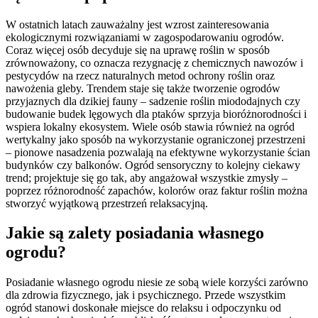
W ostatnich latach zauważalny jest wzrost zainteresowania
ekologicznymi rozwiązaniami w zagospodarowaniu ogrodów.
Coraz więcej osób decyduje się na uprawę roślin w sposób
zrównoważony, co oznacza rezygnację z chemicznych nawozów i
pestycydów na rzecz naturalnych metod ochrony roślin oraz
nawożenia gleby. Trendem staje się także tworzenie ogrodów
przyjaznych dla dzikiej fauny – sadzenie roślin miododajnych czy
budowanie budek lęgowych dla ptaków sprzyja bioróżnorodności i
wspiera lokalny ekosystem. Wiele osób stawia również na ogród
wertykalny jako sposób na wykorzystanie ograniczonej przestrzeni
– pionowe nasadzenia pozwalają na efektywne wykorzystanie ścian
budynków czy balkonów. Ogród sensoryczny to kolejny ciekawy
trend; projektuje się go tak, aby angażował wszystkie zmysły –
poprzez różnorodność zapachów, kolorów oraz faktur roślin można
stworzyć wyjątkową przestrzeń relaksacyjną.
Jakie są zalety posiadania własnego
ogrodu?
Posiadanie własnego ogrodu niesie ze sobą wiele korzyści zarówno
dla zdrowia fizycznego, jak i psychicznego. Przede wszystkim
ogród stanowi doskonałe miejsce do relaksu i odpoczynku od