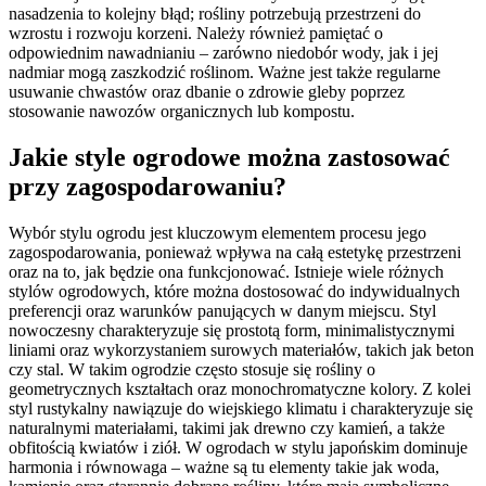
nasadzenia to kolejny błąd; rośliny potrzebują przestrzeni do
wzrostu i rozwoju korzeni. Należy również pamiętać o
odpowiednim nawadnianiu – zarówno niedobór wody, jak i jej
nadmiar mogą zaszkodzić roślinom. Ważne jest także regularne
usuwanie chwastów oraz dbanie o zdrowie gleby poprzez
stosowanie nawozów organicznych lub kompostu.
Jakie style ogrodowe można zastosować
przy zagospodarowaniu?
Wybór stylu ogrodu jest kluczowym elementem procesu jego
zagospodarowania, ponieważ wpływa na całą estetykę przestrzeni
oraz na to, jak będzie ona funkcjonować. Istnieje wiele różnych
stylów ogrodowych, które można dostosować do indywidualnych
preferencji oraz warunków panujących w danym miejscu. Styl
nowoczesny charakteryzuje się prostotą form, minimalistycznymi
liniami oraz wykorzystaniem surowych materiałów, takich jak beton
czy stal. W takim ogrodzie często stosuje się rośliny o
geometrycznych kształtach oraz monochromatyczne kolory. Z kolei
styl rustykalny nawiązuje do wiejskiego klimatu i charakteryzuje się
naturalnymi materiałami, takimi jak drewno czy kamień, a także
obfitością kwiatów i ziół. W ogrodach w stylu japońskim dominuje
harmonia i równowaga – ważne są tu elementy takie jak woda,