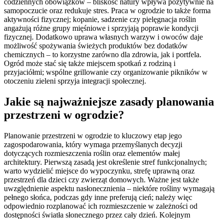
codziennych obowiązków – bliskość natury wpływa pozytywnie na
samopoczucie oraz redukuje stres. Praca w ogrodzie to także forma
aktywności fizycznej; kopanie, sadzenie czy pielęgnacja roślin
angażują różne grupy mięśniowe i sprzyjają poprawie kondycji
fizycznej. Dodatkowo uprawa własnych warzyw i owoców daje
możliwość spożywania świeżych produktów bez dodatków
chemicznych – to korzystne zarówno dla zdrowia, jak i portfela.
Ogród może stać się także miejscem spotkań z rodziną i
przyjaciółmi; wspólne grillowanie czy organizowanie pikników w
otoczeniu zieleni sprzyja integracji społecznej.
Jakie są najważniejsze zasady planowania
przestrzeni w ogrodzie?
Planowanie przestrzeni w ogrodzie to kluczowy etap jego
zagospodarowania, który wymaga przemyślanych decyzji
dotyczących rozmieszczenia roślin oraz elementów małej
architektury. Pierwszą zasadą jest określenie stref funkcjonalnych;
warto wydzielić miejsce do wypoczynku, strefę uprawną oraz
przestrzeń dla dzieci czy zwierząt domowych. Ważne jest także
uwzględnienie aspektu nasłonecznienia – niektóre rośliny wymagają
pełnego słońca, podczas gdy inne preferują cień; należy więc
odpowiednio rozplanować ich rozmieszczenie w zależności od
dostępności światła słonecznego przez cały dzień. Kolejnym