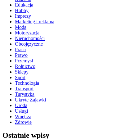
Edukacja
Hobby
Imprezy
Marketing i reklama
Moda
Motoryzacja
Nieruchomości
Obcojęzyczne
Praca
Prawo
Przemysł
Rolnictwo
Sklepy
Sport
Technologia
Transport
Turystyka
Ukryte Zajawki
Uroda
Usługi
Wnętrza
Zdrowie
Ostatnie wpisy