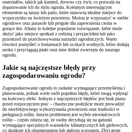
materiałów, takich jak kamień, drewno czy żwir, co pozwala na
dopasowanie ich do stylu ogrodu. Kolejnym interesującym
elementem są tarasy lub patio, które stanowią idealne miejsce do
wypoczynku na świeżym powietrzu. Można je wyposażyć w meble
ogrodowe oraz parasole lub pergole dla zapewnienia cienia w
gorące dni. Altany to kolejne popularne rozwiązanie, które może
służyć jako miejsce spotkań z rodziną i przyjaciółmi lub jako
przestrzeń do przechowywania narzędzi ogrodniczych. Warto
również pomyśleć o fontannach lub oczkach wodnych, które dodają
uroku i przyciągają ptaki oraz inne dzikie zwierzęta do naszego
ogrodu.
Jakie są najczęstsze błędy przy
zagospodarowaniu ogrodu?
Zagospodarowanie ogrodu to zadanie wymagające przemyślenia i
planowania, jednak wiele osób popełnia błędy, które mogą wpłynąć
na końcowy efekt. Jednym z najczęstszych błędów jest brak planu
przed rozpoczęciem prac – chaotyczne podejście może prowadzić
do nieefektywnego wykorzystania przestrzeni oraz trudności w
pielęgnacji roślin. Innym problemem jest wybór niewłaściwych
roślin – często zdarza się, że osoby decydują się na gatunki
wymagające specjalnych warunków klimatycznych lub glebowych,
co skutkuje ich obumieraniem lub słabym wzrostem. Zbyt gęste