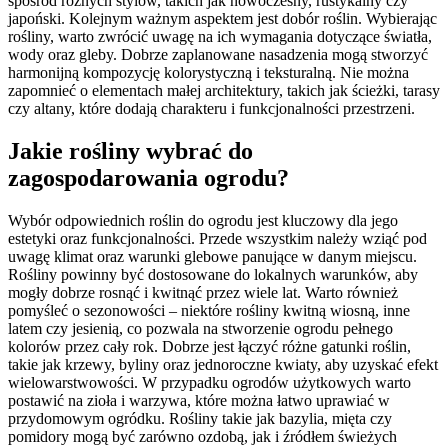
spośród różnych stylów, takich jak nowoczesny, rustykalny czy
japoński. Kolejnym ważnym aspektem jest dobór roślin. Wybierając
rośliny, warto zwrócić uwagę na ich wymagania dotyczące światła,
wody oraz gleby. Dobrze zaplanowane nasadzenia mogą stworzyć
harmonijną kompozycję kolorystyczną i teksturalną. Nie można
zapomnieć o elementach małej architektury, takich jak ścieżki, tarasy
czy altany, które dodają charakteru i funkcjonalności przestrzeni.
Jakie rośliny wybrać do
zagospodarowania ogrodu?
Wybór odpowiednich roślin do ogrodu jest kluczowy dla jego
estetyki oraz funkcjonalności. Przede wszystkim należy wziąć pod
uwagę klimat oraz warunki glebowe panujące w danym miejscu.
Rośliny powinny być dostosowane do lokalnych warunków, aby
mogły dobrze rosnąć i kwitnąć przez wiele lat. Warto również
pomyśleć o sezonowości – niektóre rośliny kwitną wiosną, inne
latem czy jesienią, co pozwala na stworzenie ogrodu pełnego
kolorów przez cały rok. Dobrze jest łączyć różne gatunki roślin,
takie jak krzewy, byliny oraz jednoroczne kwiaty, aby uzyskać efekt
wielowarstwowości. W przypadku ogrodów użytkowych warto
postawić na zioła i warzywa, które można łatwo uprawiać w
przydomowym ogródku. Rośliny takie jak bazylia, mięta czy
pomidory mogą być zarówno ozdobą, jak i źródłem świeżych