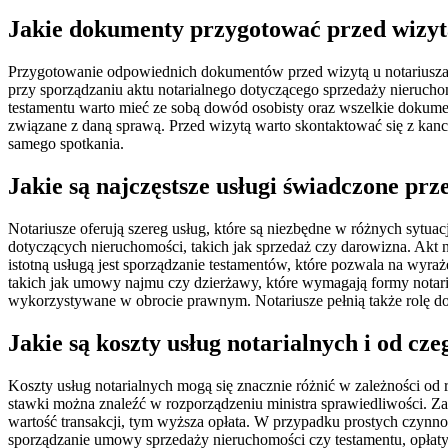
Jakie dokumenty przygotować przed wizyt
Przygotowanie odpowiednich dokumentów przed wizytą u notariusza 
przy sporządzaniu aktu notarialnego dotyczącego sprzedaży nieruch
testamentu warto mieć ze sobą dowód osobisty oraz wszelkie dokum
związane z daną sprawą. Przed wizytą warto skontaktować się z kanc
samego spotkania.
Jakie są najczęstsze usługi świadczone prz
Notariusze oferują szereg usług, które są niezbędne w różnych sytua
dotyczących nieruchomości, takich jak sprzedaż czy darowizna. Akt
istotną usługą jest sporządzanie testamentów, które pozwala na w
takich jak umowy najmu czy dzierżawy, które wymagają formy notari
wykorzystywane w obrocie prawnym. Notariusze pełnią także rolę do
Jakie są koszty usług notarialnych i od cze
Koszty usług notarialnych mogą się znacznie różnić w zależności od 
stawki można znaleźć w rozporządzeniu ministra sprawiedliwości. Z
wartość transakcji, tym wyższa opłata. W przypadku prostych czynno
sporządzanie umowy sprzedaży nieruchomości czy testamentu, opłaty