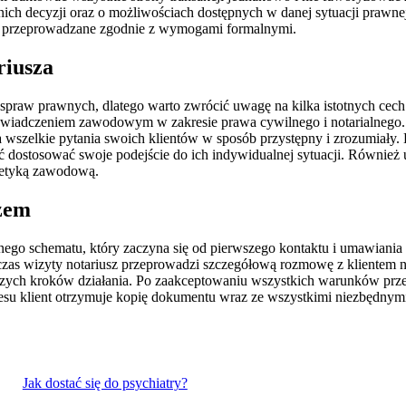
h decyzji oraz o możliwościach dostępnych w danej sytuacji prawnej
y przeprowadzane zgodnie z wymogami formalnymi.
riusza
praw prawnych, dlatego warto zwrócić uwagę na kilka istotnych cech 
iadczeniem zawodowym w zakresie prawa cywilnego i notarialnego. Wa
szelkie pytania swoich klientów w sposób przystępny i zrozumiały. Kol
ić dostosować swoje podejście do ich indywidualnej sytuacji. Również 
z etyką zawodową.
szem
ego schematu, który zaczyna się od pierwszego kontaktu i umawiania 
czas wizyty notariusz przeprowadzi szczegółową rozmowę z klientem n
ych kroków działania. Po zaakceptowaniu wszystkich warunków przez 
 klient otrzymuje kopię dokumentu wraz ze wszystkimi niezbędnymi z
Jak dostać się do psychiatry?