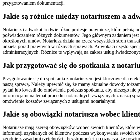
przygotowaniem dokumentacji.
Jakie są różnice między notariuszem a a
Notariusz i adwokat to dwie różne profesje prawnicze, które pełnią 
poświadczaniem różnych dokumentów. Jego głównym zadaniem jest z
określonych umów. Notariusz działa na rzecz wszystkich stron transa
udziela porad prawnych w różnych sprawach. Adwokaci często specj
administracyjnych. Różnice te wpływają na zakres usług świadczonyc
Jak przygotować się do spotkania z notari
Przygotowanie się do spotkania z notariuszem jest kluczowe dla efe
naszą sprawą. Należy upewnić się, że mamy aktualne dowody tożsamoś
pytań lub kwestii do omówienia podczas spotkania, aby niczego nie
informacjami na temat procedur notarialnych związanych z naszą spr
omówienie kosztów związanych z usługami notarialnymi.
Jakie są obowiązki notariusza wobec klien
Notariusze mają szereg obowiązków wobec swoich klientów, które w
informacji uzyskanych od klientów podczas wykonywania swoich obo
zgodnie z zasadami rzetelności i bezstronności, co oznacza, że powi