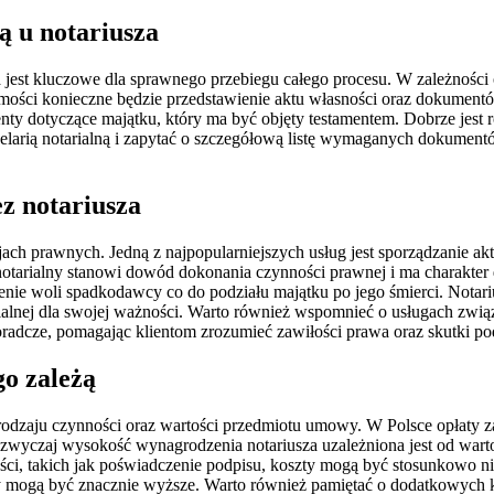
ą u notariusza
jest kluczowe dla sprawnego przebiegu całego procesu. W zależnośc
omości konieczne będzie przedstawienie aktu własności oraz dokument
enty dotyczące majątku, który ma być objęty testamentem. Dobrze je
elarią notarialną i zapytać o szczegółową listę wymaganych dokument
ez notariusza
cjach prawnych. Jedną z najpopularniejszych usług jest sporządzanie a
 notarialny stanowi dowód dokonania czynności prawnej i ma charakt
yrażenie woli spadkodawcy co do podziału majątku po jego śmierci. N
alnej dla swojej ważności. Warto również wspomnieć o usługach związ
radcze, pomagając klientom zrozumieć zawiłości prawa oraz skutki p
go zależą
rodzaju czynności oraz wartości przedmiotu umowy. W Polsce opłaty za
azwyczaj wysokość wynagrodzenia notariusza uzależniona jest od warto
ści, takich jak poświadczenie podpisu, koszty mogą być stosunkowo ni
 mogą być znacznie wyższe. Warto również pamiętać o dodatkowych ko