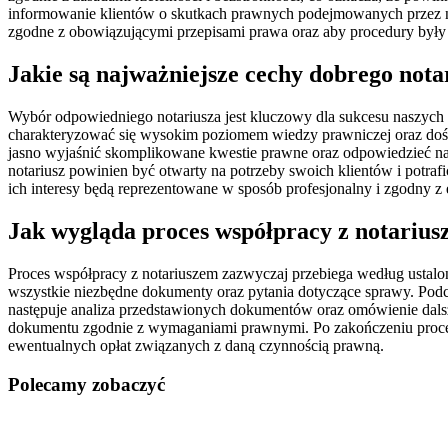
informowanie klientów o skutkach prawnych podejmowanych przez nic
zgodne z obowiązującymi przepisami prawa oraz aby procedury był
Jakie są najważniejsze cechy dobrego nota
Wybór odpowiedniego notariusza jest kluczowy dla sukcesu naszych s
charakteryzować się wysokim poziomem wiedzy prawniczej oraz dośw
jasno wyjaśnić skomplikowane kwestie prawne oraz odpowiedzieć na w
notariusz powinien być otwarty na potrzeby swoich klientów i potraf
ich interesy będą reprezentowane w sposób profesjonalny i zgodny 
Jak wygląda proces współpracy z notariu
Proces współpracy z notariuszem zazwyczaj przebiega według ustalon
wszystkie niezbędne dokumenty oraz pytania dotyczące sprawy. Pod
następuje analiza przedstawionych dokumentów oraz omówienie dalsz
dokumentu zgodnie z wymaganiami prawnymi. Po zakończeniu procesu
ewentualnych opłat związanych z daną czynnością prawną.
Polecamy zobaczyć
Nawigacja