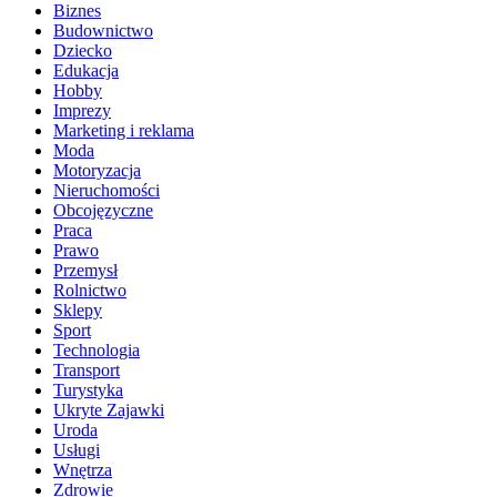
Biznes
Budownictwo
Dziecko
Edukacja
Hobby
Imprezy
Marketing i reklama
Moda
Motoryzacja
Nieruchomości
Obcojęzyczne
Praca
Prawo
Przemysł
Rolnictwo
Sklepy
Sport
Technologia
Transport
Turystyka
Ukryte Zajawki
Uroda
Usługi
Wnętrza
Zdrowie