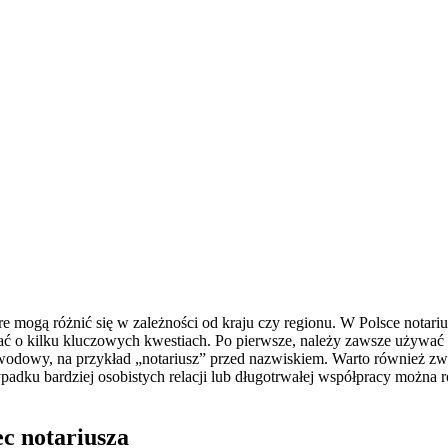
 mogą różnić się w zależności od kraju czy regionu. W Polsce notarius
ć o kilku kluczowych kwestiach. Po pierwsze, należy zawsze używać o
awodowy, na przykład „notariusz” przed nazwiskiem. Warto również zwr
adku bardziej osobistych relacji lub długotrwałej współpracy można r
c notariusza