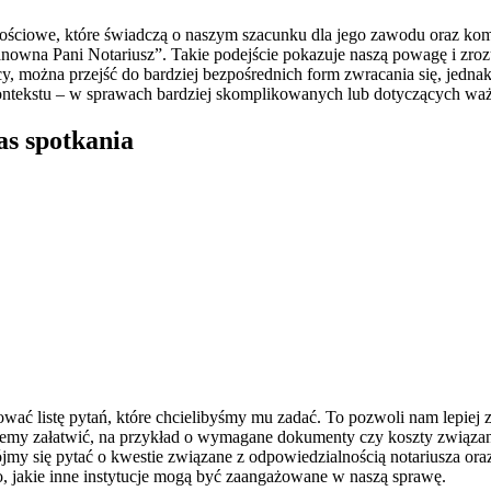
ościowe, które świadczą o naszym szacunku dla jego zawodu oraz kom
nowna Pani Notariusz”. Takie podejście pokazuje naszą powagę i zroz
y, można przejść do bardziej bezpośrednich form zwracania się, jedna
ontekstu – w sprawach bardziej skomplikowanych lub dotyczących waż
as spotkania
wać listę pytań, które chcielibyśmy mu zadać. To pozwoli nam lepiej 
my załatwić, na przykład o wymagane dokumenty czy koszty związane z 
jmy się pytać o kwestie związane z odpowiedzialnością notariusza ora
to, jakie inne instytucje mogą być zaangażowane w naszą sprawę.