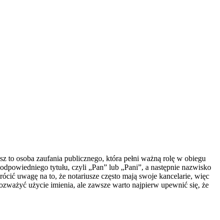
z to osoba zaufania publicznego, która pełni ważną rolę w obiegu
dpowiedniego tytułu, czyli „Pan” lub „Pani”, a następnie nazwisko
ócić uwagę na to, że notariusze często mają swoje kancelarie, więc
ozważyć użycie imienia, ale zawsze warto najpierw upewnić się, że