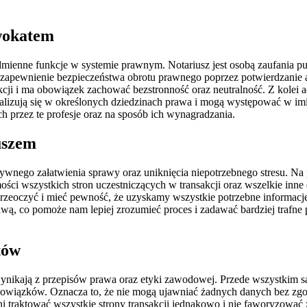
dwokatem
odmienne funkcje w systemie prawnym. Notariusz jest osobą zaufania pu
apewnienie bezpieczeństwa obrotu prawnego poprzez potwierdzanie a
kcji i ma obowiązek zachować bezstronność oraz neutralność. Z kolei a
alizują się w określonych dziedzinach prawa i mogą występować w im
h przez te profesje oraz na sposób ich wynagradzania.
uszem
ktywnego załatwienia sprawy oraz uniknięcia niepotrzebnego stresu. N
ci wszystkich stron uczestniczących w transakcji oraz wszelkie inne 
 przeoczyć i mieć pewność, że uzyskamy wszystkie potrzebne informac
awą, co pomoże nam lepiej zrozumieć proces i zadawać bardziej trafne
tów
ynikają z przepisów prawa oraz etyki zawodowej. Przede wszystkim 
wiązków. Oznacza to, że nie mogą ujawniać żadnych danych bez zgody
nni traktować wszystkie strony transakcji jednakowo i nie faworyzowa