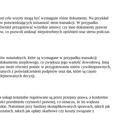
i od celu wizyty mogą być wymagane różne dokumenty. Na przykład
ów potwierdzających tożsamość stron transakcji. W przypadku
st również przygotować wszelkie umowy czy inne dokumenty prawne
ów, co pozwoli uniknąć niepotrzebnych opóźnień oraz stresu podczas
któw notarialnych, które są wymagane w przypadku transakcji
er dokumentu urzędowego, co zwiększa jego wartość dowodową. Inną
otariusz może również pomóc w przygotowaniu umów cywilnoprawnych,
anych z poświadczeniem podpisów oraz dat, które są często
odejmowanych decyzji.
 usługi notarialne regulowane są przez przepisy prawa, a konkretne
ści przedmiotu czynności prawnej, co oznacza, że im większa
skie. Natomiast przy bardziej skomplikowanych sprawach, takich jak
sztach, takich jak opłaty skarbowe czy koszty związane z