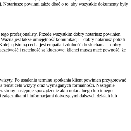
. Notariusze powinni także dbać o to, aby wszystkie dokumenty były
tego profesjonalisty. Przede wszystkim dobry notariusz powinien
żna jest także umiejętność komunikacji – dobry notariusz potrafi
ejną istotną cechą jest empatia i zdolność do słuchania – dobry
uczciwość i rzetelność są kluczowe; klienci muszą mieć pewność, że
wizyty. Po ustaleniu terminu spotkania klient powinien przygotować
a temat celu wizyty oraz wymaganych formalności. Następnie
strony następuje sporządzenie aktu notarialnego lub innego
ałącznikami i informacjami dotyczącymi dalszych działań lub