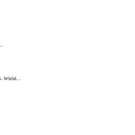
a…
stw. Wśród…