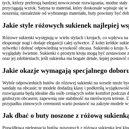
tych, którzy preferują bardziej nowoczesne rozwiązania, modne stały
przyciągają wzrok. Satyna to materiał, który doskonale wpisuje się w
noszenia; niezależnie od wybranego materiału, buty powinny być do
Jakie style różowych sukienek najlepiej w
Różowe sukienki występują w wielu stylach i krojach, co wpływa na 
eksponuje nogi i dodaje elegancji całej sylwetce. Z kolei krótkie su
sylwetki i dobrać odpowiednią wysokość obcasa. Sukienki o kroju A-
wyglądały świetnie. Sukienki o prostym kroju mogą być zestawione 
oraz jej zdobieniach; jeśli sukienka ma bogate detale, lepiej postawić 
Jakie okazje wymagają specjalnego doboru
Wybór odpowiednich butów do różowej sukienki na wesele może być uz
sandały na obcasie; te modele dodadzą klasy i podkreślą wyjątkowoś
rozwiązania będą idealne dla osób ceniących sobie komfort podczas d
grubszym obcasem; zapewnią one stabilność na nierównym terenie. 
przypadku zimowych ceremonii warto postawić na zakryte modele wy
Jak dbać o buty noszone z różową sukienk
Prawidłowa pielęgnacja butów noszonych z różową sukienką jest klu