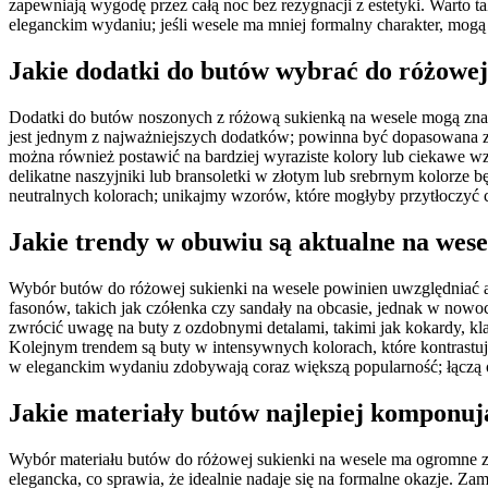
zapewniają wygodę przez całą noc bez rezygnacji z estetyki. Warto 
eleganckim wydaniu; jeśli wesele ma mniej formalny charakter, mogą
Jakie dodatki do butów wybrać do różowej
Dodatki do butów noszonych z różową sukienką na wesele mogą znaczą
jest jednym z najważniejszych dodatków; powinna być dopasowana za
można również postawić na bardziej wyraziste kolory lub ciekawe wzor
delikatne naszyjniki lub bransoletki w złotym lub srebrnym kolorze 
neutralnych kolorach; unikajmy wzorów, które mogłyby przytłoczyć ca
Jakie trendy w obuwiu są aktualne na wes
Wybór butów do różowej sukienki na wesele powinien uwzględniać akt
fasonów, takich jak czółenka czy sandały na obcasie, jednak w nowo
zwrócić uwagę na buty z ozdobnymi detalami, takimi jak kokardy, kl
Kolejnym trendem są buty w intensywnych kolorach, które kontrastują
w eleganckim wydaniu zdobywają coraz większą popularność; łączą
Jakie materiały butów najlepiej komponuj
Wybór materiału butów do różowej sukienki na wesele ma ogromne znac
elegancka, co sprawia, że idealnie nadaje się na formalne okazje. Z