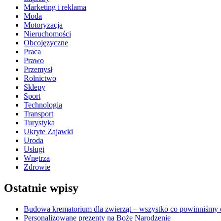
Marketing i reklama
Moda
Motoryzacja
Nieruchomości
Obcojęzyczne
Praca
Prawo
Przemysł
Rolnictwo
Sklepy
Sport
Technologia
Transport
Turystyka
Ukryte Zajawki
Uroda
Usługi
Wnętrza
Zdrowie
Ostatnie wpisy
Budowa krematorium dla zwierząt – wszystko co powinniśmy o
Personalizowane prezenty na Boże Narodzenie