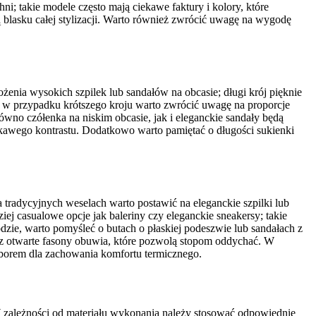
i; takie modele często mają ciekawe faktury i kolory, które
ją blasku całej stylizacji. Warto również zwrócić uwagę na wygodę
enia wysokich szpilek lub sandałów na obcasie; długi krój pięknie
mi; w przypadku krótszego kroju warto zwrócić uwagę na proporcje
ówno czółenka na niskim obcasie, jak i eleganckie sandały będą
ekawego kontrastu. Dodatkowo warto pamiętać o długości sukienki
tradycyjnych weselach warto postawić na eleganckie szpilki lub
j casualowe opcje jak baleriny czy eleganckie sneakersy; takie
dzie, warto pomyśleć o butach o płaskiej podeszwie lub sandałach z
az otwarte fasony obuwia, które pozwolą stopom oddychać. W
borem dla zachowania komfortu termicznego.
W zależności od materiału wykonania należy stosować odpowiednie