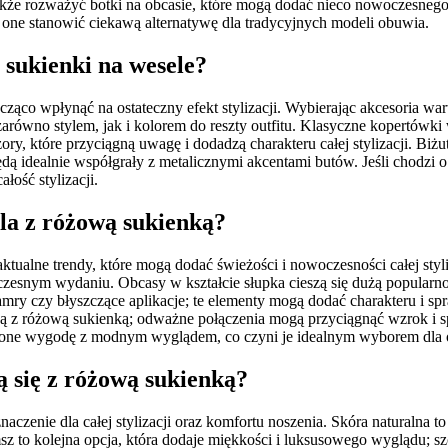
także rozważyć botki na obcasie, które mogą dodać nieco nowoczesnego
 one stanowić ciekawą alternatywę dla tradycyjnych modeli obuwia.
 sukienki na wesele?
co wpłynąć na ostateczny efekt stylizacji. Wybierając akcesoria wart
równo stylem, jak i kolorem do reszty outfitu. Klasyczne kopertówki
y, które przyciągną uwagę i dodadzą charakteru całej stylizacji. Biżut
będą idealnie współgrały z metalicznymi akcentami butów. Jeśli chodzi
łość stylizacji.
ela z różową sukienką?
ualne trendy, które mogą dodać świeżości i nowoczesności całej styli
czesnym wydaniu. Obcasy w kształcie słupka cieszą się dużą popularnoś
amry czy błyszczące aplikacje; te elementy mogą dodać charakteru i s
 z różową sukienką; odważne połączenia mogą przyciągnąć wzrok i spra
 one wygodę z modnym wyglądem, co czyni je idealnym wyborem dla o
ą się z różową sukienką?
zenie dla całej stylizacji oraz komfortu noszenia. Skóra naturalna to
amsz to kolejna opcja, która dodaje miękkości i luksusowego wyglądu; 