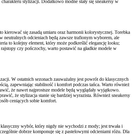
 charakteru stylizacji. Dodatkowo modne stały się sneakersy w
o kierować się zasadą umiaru oraz harmonii kolorystycznej. Torebka
 w neutralnych odcieniach będą zawsze trafionym wyborem, ale
eria to kolejny element, który może podkreślić elegancję looku;
 o rajstopy czy pończochy, warto postawić na gładkie modele w
zacji. W ostatnich sezonach zauważalny jest powrót do klasycznych
cią, zapewniając stabilność i komfort podczas tańca. Warto również
prawić, że nawet najprostsze modele będą wyglądały wyjątkowo.
wić, że stylizacja stanie się bardziej wyrazista. Również sneakersy
sób ceniących sobie komfort.
 klasyczny wybór, który nigdy nie wychodzi z mody; jest trwała i
szczególnie dobrze komponuje się z pastelowymi odcieniami różu. Dla