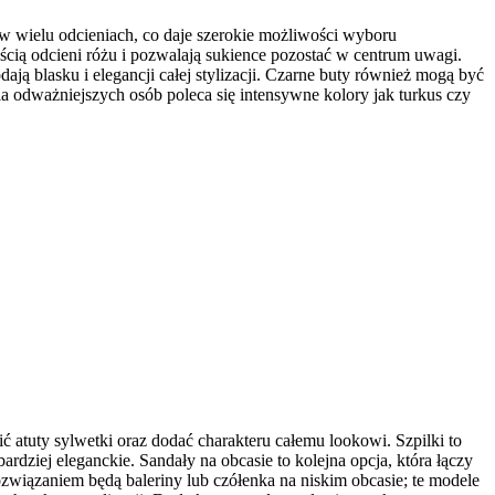
 w wielu odcieniach, co daje szerokie możliwości wyboru
cią odcieni różu i pozwalają sukience pozostać w centrum uwagi.
ają blasku i elegancji całej stylizacji. Czarne buty również mogą być
 odważniejszych osób poleca się intensywne kolory jak turkus czy
 atuty sylwetki oraz dodać charakteru całemu lookowi. Szpilki to
rdziej eleganckie. Sandały na obcasie to kolejna opcja, która łączy
ozwiązaniem będą baleriny lub czółenka na niskim obcasie; te modele