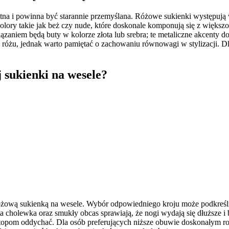
otna i powinna być starannie przemyślana. Różowe sukienki występują
ry takie jak beż czy nude, które doskonale komponują się z większoś
zaniem będą buty w kolorze złota lub srebra; te metaliczne akcenty dod
óżu, jednak warto pamiętać o zachowaniu równowagi w stylizacji. Dla
j sukienki na wesele?
różową sukienką na wesele. Wybór odpowiedniego kroju może podkreślić
cholewka oraz smukły obcas sprawiają, że nogi wydają się dłuższe i ba
ją stopom oddychać. Dla osób preferujących niższe obuwie doskonałym r