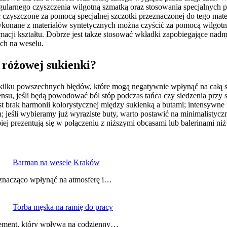
larnego czyszczenia wilgotną szmatką oraz stosowania specjalnych pr
zyszczone za pomocą specjalnej szczotki przeznaczonej do tego mater
konane z materiałów syntetycznych można czyścić za pomocą wilgotnej 
cji kształtu. Dobrze jest także stosować wkładki zapobiegające nadm
ch na weselu.
 różowej sukienki?
ilku powszechnych błędów, które mogą negatywnie wpłynąć na całą st
ensu, jeśli będą powodować ból stóp podczas tańca czy siedzenia przy
 brak harmonii kolorystycznej między sukienką a butami; intensywne k
jeśli wybieramy już wyraziste buty, warto postawić na minimalistyczn
iej prezentują się w połączeniu z niższymi obcasami lub balerinami ni
Barman na wesele Kraków
 znacząco wpłynąć na atmosferę i…
Torba męska na ramię do pracy
element, który wpływa na codzienny…