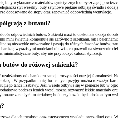
 się buty wykonane z materiałów syntetycznych o błyszczącej powierzchn
 elegancki styl weselny; buty satynowe pięknie odbijają światło i doda
brze dopasowane do stopy oraz zapewniać odpowiednią wentylację.
spółgrają z butami?
dobór odpowiednich butów. Sukienki maxi to doskonała okazja do założ
kienki mini świetnie komponują się zarówno z szpilkami, jak i balerina
line są niezwykle uniwersalne i pasują do różnych fasonów butów; zar
z bardziej wyrazistymi modelami obuwia, co pozwoli na stworzenie ci
na minimalistyczne buty, aby nie przytłoczyć całości stylizacji.
 butów do różowej sukienki?
ależniony od charakteru samej uroczystości oraz jej formalności. Na 
ć okazji. W przypadku mniej formalnych przyjęć można rozważyć bardzie
ługiego tańca i zabawy. Jeśli wesele odbywa się w plenerze lub w ogro
Dodatkowo podczas letnich wesel można rozważyć lekkie materiały or
konane z ciepłych materiałów; botki czy kozaki będą doskonałym wy
ą?
czowa dla ich trwałości oraz estetycznego wyglądu przez długi czas. 