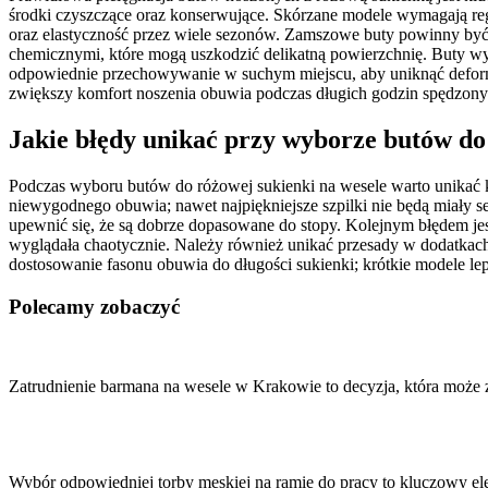
środki czyszczące oraz konserwujące. Skórzane modele wymagają regu
oraz elastyczność przez wiele sezonów. Zamszowe buty powinny być c
chemicznymi, które mogą uszkodzić delikatną powierzchnię. Buty wy
odpowiednie przechowywanie w suchym miejscu, aby uniknąć deforma
zwiększy komfort noszenia obuwia podczas długich godzin spędzony
Jakie błędy unikać przy wyborze butów do
Podczas wyboru butów do różowej sukienki na wesele warto unikać k
niewygodnego obuwia; nawet najpiękniejsze szpilki nie będą miały s
upewnić się, że są dobrze dopasowane do stopy. Kolejnym błędem jest
wyglądała chaotycznie. Należy również unikać przesady w dodatkach; 
dostosowanie fasonu obuwia do długości sukienki; krótkie modele lep
Polecamy zobaczyć
Nawigacja
wpisu
Zatrudnienie barmana na wesele w Krakowie to decyzja, która może
Wybór odpowiedniej torby męskiej na ramię do pracy to kluczowy 