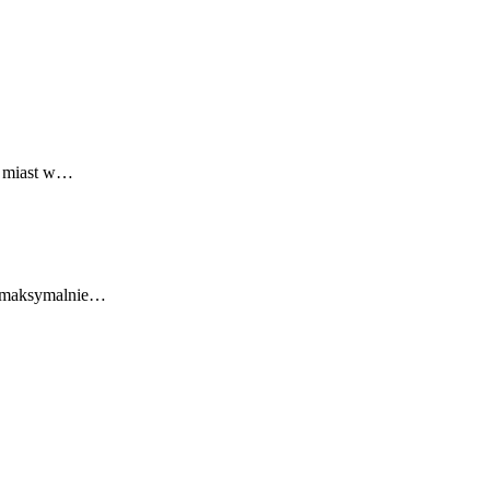
h miast w…
by maksymalnie…