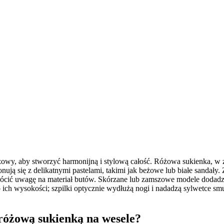
zowy, aby stworzyć harmonijną i stylową całość. Różowa sukienka, w
nują się z delikatnymi pastelami, takimi jak beżowe lub białe sandały.
wrócić uwagę na materiał butów. Skórzane lub zamszowe modele dodadzą
 o ich wysokości; szpilki optycznie wydłużą nogi i nadadzą sylwetce 
 różową sukienką na wesele?