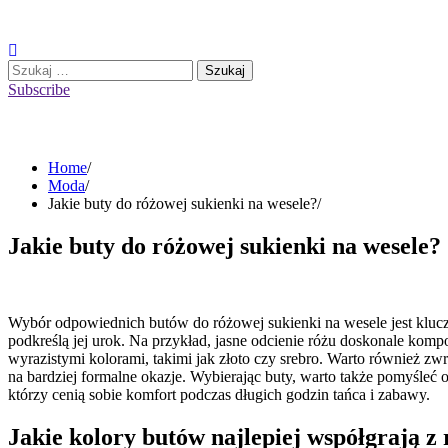
Skip
to
content
Szukaj:
Subscribe
Home
Moda
Jakie buty do różowej sukienki na wesele?
Jakie buty do różowej sukienki na wesele?
Wybór odpowiednich butów do różowej sukienki na wesele jest kluc
podkreślą jej urok. Na przykład, jasne odcienie różu doskonale kompo
wyrazistymi kolorami, takimi jak złoto czy srebro. Warto również z
na bardziej formalne okazje. Wybierając buty, warto także pomyśleć
którzy cenią sobie komfort podczas długich godzin tańca i zabawy.
Jakie kolory butów najlepiej współgrają z