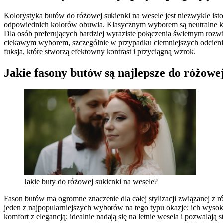
Kolorystyka butów do różowej sukienki na wesele jest niezwykle ist
odpowiednich kolorów obuwia. Klasycznym wyborem są neutralne kolo
Dla osób preferujących bardziej wyraziste połączenia świetnym rozwią
ciekawym wyborem, szczególnie w przypadku ciemniejszych odcieni r
fuksja, które stworzą efektowny kontrast i przyciągną wzrok.
Jakie fasony butów są najlepsze do różowe
Jakie buty do różowej sukienki na wesele?
Fason butów ma ogromne znaczenie dla całej stylizacji związanej z 
jeden z najpopularniejszych wyborów na tego typu okazje; ich wysoka 
komfort z elegancją; idealnie nadają się na letnie wesela i pozwala