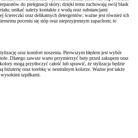
eparatów do pielęgnacji skóry; dzięki temu zachowają swój blask
iału; unikać należy kontaktu z wodą oraz substancjami
ściereczki oraz delikatnych detergentów; ważne jest również ich
iernemu poceniu się stóp oraz nieprzyjemnym zapachom; to
ylizację oraz komfort noszenia. Pierwszym błędem jest wybór
 stole. Dlatego zawsze warto przymierzyć buty przed zakupem oraz
olory mogą przytłoczyć całość lub sprawić, że stylizacja będzie
ą biżuterię oraz torebkę w neutralnym kolorze. Ważne jest także
ż wysokimi szpilkami.