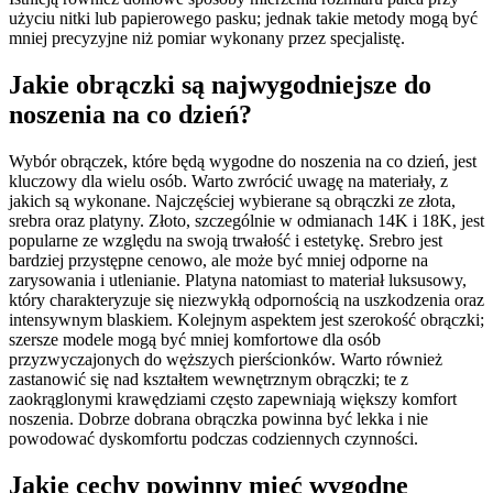
użyciu nitki lub papierowego pasku; jednak takie metody mogą być
mniej precyzyjne niż pomiar wykonany przez specjalistę.
Jakie obrączki są najwygodniejsze do
noszenia na co dzień?
Wybór obrączek, które będą wygodne do noszenia na co dzień, jest
kluczowy dla wielu osób. Warto zwrócić uwagę na materiały, z
jakich są wykonane. Najczęściej wybierane są obrączki ze złota,
srebra oraz platyny. Złoto, szczególnie w odmianach 14K i 18K, jest
popularne ze względu na swoją trwałość i estetykę. Srebro jest
bardziej przystępne cenowo, ale może być mniej odporne na
zarysowania i utlenianie. Platyna natomiast to materiał luksusowy,
który charakteryzuje się niezwykłą odpornością na uszkodzenia oraz
intensywnym blaskiem. Kolejnym aspektem jest szerokość obrączki;
szersze modele mogą być mniej komfortowe dla osób
przyzwyczajonych do węższych pierścionków. Warto również
zastanowić się nad kształtem wewnętrznym obrączki; te z
zaokrąglonymi krawędziami często zapewniają większy komfort
noszenia. Dobrze dobrana obrączka powinna być lekka i nie
powodować dyskomfortu podczas codziennych czynności.
Jakie cechy powinny mieć wygodne