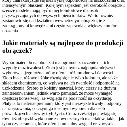
który charakteryzuje się niezwykłą odpornością na uszkodzenia oraz
intensywnym blaskiem. Kolejnym aspektem jest szerokość obrączki;
szersze modele mogą być mniej komfortowe dla osób
przyzwyczajonych do węższych pierścionków. Warto również
zastanowić się nad kształtem wewnętrznym obrączki; te z
zaokrąglonymi krawędziami często zapewniają większy komfort
noszenia.
Jakie materiały są najlepsze do produkcji
obrączek?
Wybór materiału na obrączki ma ogromne znaczenie dla ich
wygody oraz trwałości. Złoto jest jednym z najpopularniejszych
wyborów, a jego różne próby oferują różnorodne właściwości.
Złoto białe, różowe i żółte różnią się nie tylko kolorem, ale także
składem chemicznym, co wpływa na ich twardość i odporność na
uszkodzenia. Srebro to kolejny materiał, który cieszy się dużym
zainteresowaniem, jednak warto pamiętać, że może wymagać
częstszej konserwacji ze względu na podatność na oksydację.
Platyna to materiał premium, który jest niezwykle trwały i odporny
na zarysowania, co czyni go idealnym wyborem dla osób
prowadzących aktywny tryb życia. Coraz częściej pojawiają się
również obrączki wykonane z nowoczesnych materiałów, takich jak
tytan czy ceramika, które oferują unikalny wygląd oraz wysoką