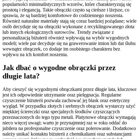
popularności minimalistycznych wzorów, które charakteryzują się
prostotą i elegancją. Takie obrączki często są cieńsze i lżejsze, co
sprawia, że są bardziej komfortowe do codziennego noszenia.
Również naturalne materiały stają się coraz bardziej pożądane; wiele
osób decyduje się na obrączki wykonane z recyklingowanego złota
lub innych ekologicznych surowców. Trendy związane z
personalizacją biżuterii również wpływają na wybór wygodnych
modeli; wiele par decyduje się na grawerowanie imion lub dat ślubu
wewnątrz obrączek, co dodaje im osobistego charakteru bez
wpływu na ich komfort noszenia.
Jak dbać o wygodne obrączki przez
długie lata?
Aby cieszyć się wygodnymi obrączkami przez długie lata, kluczowe
jest ich odpowiednie utrzymanie oraz pielęgnacja. Regularne
czyszczenie biżuterii pozwala zachować jej blask oraz estetyczny
wygląd. W przypadku złotych i srebrnych obrączek wystarczy użyć
miękkiej ściereczki oraz specjalnych środków czyszczących
przeznaczonych do tego typu metali. Platynowe obrączki wymagają
nieco więcej uwagi; warto je przynajmniej raz w roku oddać do
jubilera na profesjonalne czyszczenie oraz polerowanie. Dodatkowo
należy unikać kontaktu biżuterii z chemikaliami oraz substancjami