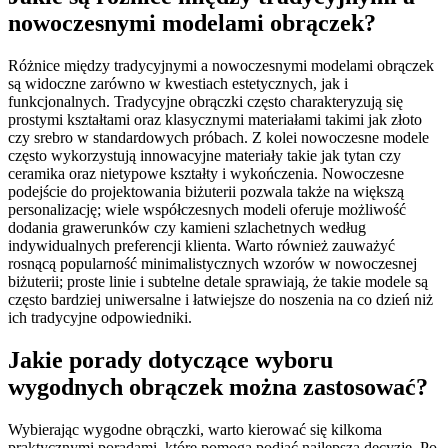
nowoczesnymi modelami obrączek?
Różnice między tradycyjnymi a nowoczesnymi modelami obrączek
są widoczne zarówno w kwestiach estetycznych, jak i
funkcjonalnych. Tradycyjne obrączki często charakteryzują się
prostymi kształtami oraz klasycznymi materiałami takimi jak złoto
czy srebro w standardowych próbach. Z kolei nowoczesne modele
często wykorzystują innowacyjne materiały takie jak tytan czy
ceramika oraz nietypowe kształty i wykończenia. Nowoczesne
podejście do projektowania biżuterii pozwala także na większą
personalizację; wiele współczesnych modeli oferuje możliwość
dodania grawerunków czy kamieni szlachetnych według
indywidualnych preferencji klienta. Warto również zauważyć
rosnącą popularność minimalistycznych wzorów w nowoczesnej
biżuterii; proste linie i subtelne detale sprawiają, że takie modele są
często bardziej uniwersalne i łatwiejsze do noszenia na co dzień niż
ich tradycyjne odpowiedniki.
Jakie porady dotyczące wyboru
wygodnych obrączek można zastosować?
Wybierając wygodne obrączki, warto kierować się kilkoma
praktycznymi poradami, które pomogą podjąć najlepszą decyzję. Po