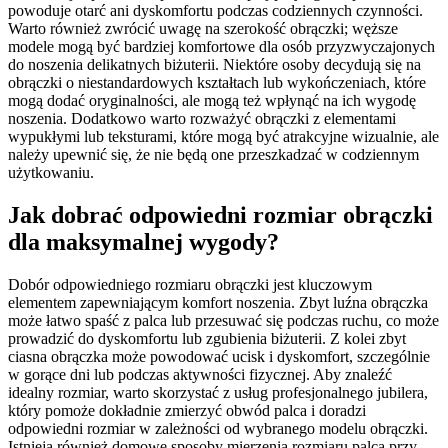
powoduje otarć ani dyskomfortu podczas codziennych czynności.
Warto również zwrócić uwagę na szerokość obrączki; węższe
modele mogą być bardziej komfortowe dla osób przyzwyczajonych
do noszenia delikatnych biżuterii. Niektóre osoby decydują się na
obrączki o niestandardowych kształtach lub wykończeniach, które
mogą dodać oryginalności, ale mogą też wpłynąć na ich wygodę
noszenia. Dodatkowo warto rozważyć obrączki z elementami
wypukłymi lub teksturami, które mogą być atrakcyjne wizualnie, ale
należy upewnić się, że nie będą one przeszkadzać w codziennym
użytkowaniu.
Jak dobrać odpowiedni rozmiar obrączki
dla maksymalnej wygody?
Dobór odpowiedniego rozmiaru obrączki jest kluczowym
elementem zapewniającym komfort noszenia. Zbyt luźna obrączka
może łatwo spaść z palca lub przesuwać się podczas ruchu, co może
prowadzić do dyskomfortu lub zgubienia biżuterii. Z kolei zbyt
ciasna obrączka może powodować ucisk i dyskomfort, szczególnie
w gorące dni lub podczas aktywności fizycznej. Aby znaleźć
idealny rozmiar, warto skorzystać z usług profesjonalnego jubilera,
który pomoże dokładnie zmierzyć obwód palca i doradzi
odpowiedni rozmiar w zależności od wybranego modelu obrączki.
Istnieją również domowe sposoby mierzenia rozmiaru palca przy