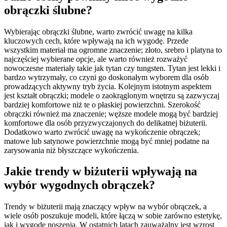
obrączki ślubne?
Wybierając obrączki ślubne, warto zwrócić uwagę na kilka
kluczowych cech, które wpływają na ich wygodę. Przede
wszystkim materiał ma ogromne znaczenie; złoto, srebro i platyna to
najczęściej wybierane opcje, ale warto również rozważyć
nowoczesne materiały takie jak tytan czy tungsten. Tytan jest lekki i
bardzo wytrzymały, co czyni go doskonałym wyborem dla osób
prowadzących aktywny tryb życia. Kolejnym istotnym aspektem
jest kształt obrączki; modele o zaokrąglonym wnętrzu są zazwyczaj
bardziej komfortowe niż te o płaskiej powierzchni. Szerokość
obrączki również ma znaczenie; węższe modele mogą być bardziej
komfortowe dla osób przyzwyczajonych do delikatnej biżuterii.
Dodatkowo warto zwrócić uwagę na wykończenie obrączek;
matowe lub satynowe powierzchnie mogą być mniej podatne na
zarysowania niż błyszczące wykończenia.
Jakie trendy w biżuterii wpływają na
wybór wygodnych obrączek?
Trendy w biżuterii mają znaczący wpływ na wybór obrączek, a
wiele osób poszukuje modeli, które łączą w sobie zarówno estetykę,
jak i wygodę noszenia. W ostatnich latach zauważalny jest wzrost