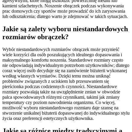
agresywnymi, które mogą uszkodzić powierzchnię metalu lub
kamieni szlachetnych. Noszenie obrączek podczas wykonywania
prac domowych czy sportów może prowadzić do ich zarysowania
lub odkształcenia; dlatego warto je zdejmować w takich sytuacjach.
Jakie są zalety wyboru niestandardowych
rozmiarów obrączek?
Wybór niestandardowych rozmiarów obrączek może przynieść
wiele korzyści dla osób poszukujących idealnego dopasowania i
maksymalnego komfortu noszenia. Standardowe rozmiary często
nie odpowiadają indywidualnym potrzebom użytkowników; dlatego
coraz więcej osób decyduje się na zamówienie biżuterii wykonanej
według własnych wymiarów. Dzięki temu można uniknąć
problemów związanych z uciskiem lub przesuwaniem się
pierścionka podczas codziennych czynności. Niestandardowe
rozmiary pozwalają także na uwzględnienie zmian w obwodzie
palca spowodowanych różnymi czynnikami, takimi jak zmiany
temperatury czy poziom nawodnienia organizmu. Co więcej,
możliwość wyboru niestandardowego rozmiaru daje szansę na
stworzenie unikalnej biżuterii dopasowanej do indywidualnego stylu
życia oraz preferencji estetycznych użytkownika.
Jakie są różnice między tradycyjnymi a