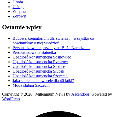
Uroda
Usługi
Wnętrza
Zdrowie
Ostatnie wpisy
Budowa krematorium dla zwierząt – wszystko co
powinniśmy o niej wiedzieć
Personalizowane prezenty na Boże Narodzenie
Personalizowana statuetka
Upadłość konsumencka Sosnowiec
Upadłość konsumencka Rzeszów
Upadłość konsumencka Siedlce
Upadłość konsumencka Słupsk
Upadłość konsumencka Szczecin
Jaka sukienka na wesele dla 40 latki?
Moda ślubna Szczecin
Copyright © 2026
| Millennium News by
Ascendoor
| Powered by
WordPress
.