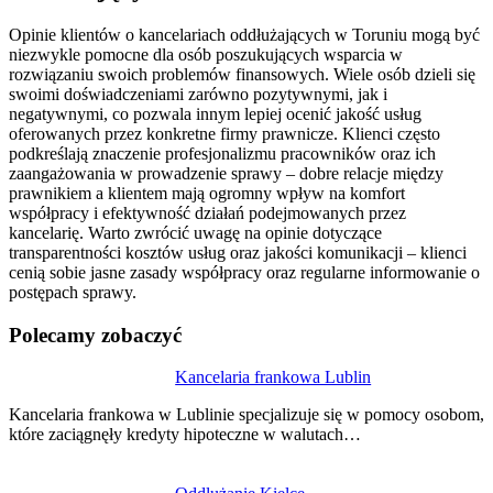
Opinie klientów o kancelariach oddłużających w Toruniu mogą być
niezwykle pomocne dla osób poszukujących wsparcia w
rozwiązaniu swoich problemów finansowych. Wiele osób dzieli się
swoimi doświadczeniami zarówno pozytywnymi, jak i
negatywnymi, co pozwala innym lepiej ocenić jakość usług
oferowanych przez konkretne firmy prawnicze. Klienci często
podkreślają znaczenie profesjonalizmu pracowników oraz ich
zaangażowania w prowadzenie sprawy – dobre relacje między
prawnikiem a klientem mają ogromny wpływ na komfort
współpracy i efektywność działań podejmowanych przez
kancelarię. Warto zwrócić uwagę na opinie dotyczące
transparentności kosztów usług oraz jakości komunikacji – klienci
cenią sobie jasne zasady współpracy oraz regularne informowanie o
postępach sprawy.
Polecamy zobaczyć
Nawigacja
Kancelaria frankowa Lublin
wpisu
Kancelaria frankowa w Lublinie specjalizuje się w pomocy osobom,
które zaciągnęły kredyty hipoteczne w walutach…