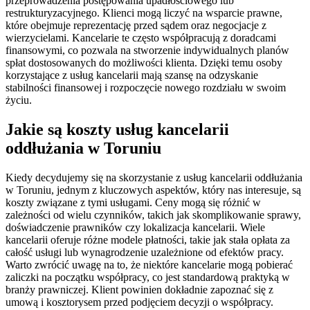
przeprowadzenia postępowania upadłościowego lub
restrukturyzacyjnego. Klienci mogą liczyć na wsparcie prawne,
które obejmuje reprezentację przed sądem oraz negocjacje z
wierzycielami. Kancelarie te często współpracują z doradcami
finansowymi, co pozwala na stworzenie indywidualnych planów
spłat dostosowanych do możliwości klienta. Dzięki temu osoby
korzystające z usług kancelarii mają szansę na odzyskanie
stabilności finansowej i rozpoczęcie nowego rozdziału w swoim
życiu.
Jakie są koszty usług kancelarii
oddłużania w Toruniu
Kiedy decydujemy się na skorzystanie z usług kancelarii oddłużania
w Toruniu, jednym z kluczowych aspektów, który nas interesuje, są
koszty związane z tymi usługami. Ceny mogą się różnić w
zależności od wielu czynników, takich jak skomplikowanie sprawy,
doświadczenie prawników czy lokalizacja kancelarii. Wiele
kancelarii oferuje różne modele płatności, takie jak stała opłata za
całość usługi lub wynagrodzenie uzależnione od efektów pracy.
Warto zwrócić uwagę na to, że niektóre kancelarie mogą pobierać
zaliczki na początku współpracy, co jest standardową praktyką w
branży prawniczej. Klient powinien dokładnie zapoznać się z
umową i kosztorysem przed podjęciem decyzji o współpracy.