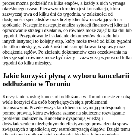
proces można podzielić na kilka etapów, a każdy z nich wymaga
określonego czasu. Pierwszym krokiem jest konsultacja, która
zazwyczaj trwa od kilku dni do tygodnia, w zależności od
dostępności specjalistów oraz liczby klientów oczekujących na
spotkanie. Następnie następuje analiza sytuacji finansowej klienta i
opracowanie strategii działania, co również może zająć kilka dni lub
tygodni. Przygotowanie i składanie dokumentów do sądu lub
innych instytucji to kolejny etap, który może trwać od kilku tygodni
do kilku miesięcy, w zależności od skomplikowania sprawy oraz
obciążenia sądów. Po złożeniu dokumentów czas oczekiwania na
decyzję sądu również może być różny – zazwyczaj wynosi od kilku
tygodni do kilku miesięcy.
Jakie korzyści płyną z wyboru kancelarii
oddłużania w Toruniu
Korzystanie z usług kancelarii oddłużania w Toruniu niesie ze sobą
wiele korzyści dla osób borykających się z problemami
finansowymi. Przede wszystkim klienci otrzymują profesjonalną
pomoc prawną, która zwiększa szanse na skuteczne rozwiązanie
problemu zadłużenia. Kancelarie dysponują wiedzą i
doświadczeniem niezbędnym do efektywnego prowadzenia spraw
związanych z upadłością czy restrukturyzacją długów. Dzięki temu
klienci mogą uniknąć wielu pułapek i błędów, które mogłyby