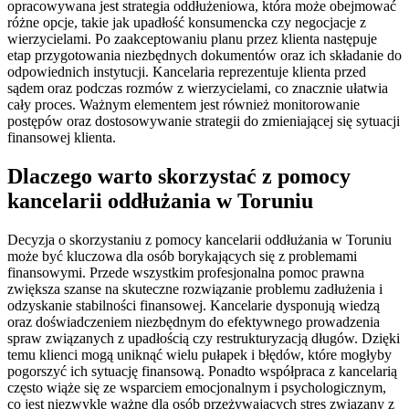
opracowywana jest strategia oddłużeniowa, która może obejmować
różne opcje, takie jak upadłość konsumencka czy negocjacje z
wierzycielami. Po zaakceptowaniu planu przez klienta następuje
etap przygotowania niezbędnych dokumentów oraz ich składanie do
odpowiednich instytucji. Kancelaria reprezentuje klienta przed
sądem oraz podczas rozmów z wierzycielami, co znacznie ułatwia
cały proces. Ważnym elementem jest również monitorowanie
postępów oraz dostosowywanie strategii do zmieniającej się sytuacji
finansowej klienta.
Dlaczego warto skorzystać z pomocy
kancelarii oddłużania w Toruniu
Decyzja o skorzystaniu z pomocy kancelarii oddłużania w Toruniu
może być kluczowa dla osób borykających się z problemami
finansowymi. Przede wszystkim profesjonalna pomoc prawna
zwiększa szanse na skuteczne rozwiązanie problemu zadłużenia i
odzyskanie stabilności finansowej. Kancelarie dysponują wiedzą
oraz doświadczeniem niezbędnym do efektywnego prowadzenia
spraw związanych z upadłością czy restrukturyzacją długów. Dzięki
temu klienci mogą uniknąć wielu pułapek i błędów, które mogłyby
pogorszyć ich sytuację finansową. Ponadto współpraca z kancelarią
często wiąże się ze wsparciem emocjonalnym i psychologicznym,
co jest niezwykle ważne dla osób przeżywających stres związany z