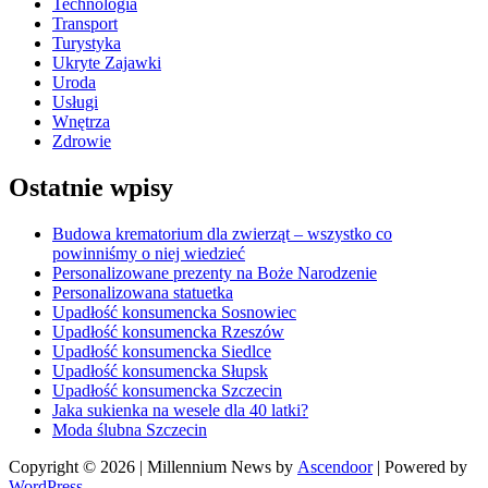
Technologia
Transport
Turystyka
Ukryte Zajawki
Uroda
Usługi
Wnętrza
Zdrowie
Ostatnie wpisy
Budowa krematorium dla zwierząt – wszystko co
powinniśmy o niej wiedzieć
Personalizowane prezenty na Boże Narodzenie
Personalizowana statuetka
Upadłość konsumencka Sosnowiec
Upadłość konsumencka Rzeszów
Upadłość konsumencka Siedlce
Upadłość konsumencka Słupsk
Upadłość konsumencka Szczecin
Jaka sukienka na wesele dla 40 latki?
Moda ślubna Szczecin
Copyright © 2026
| Millennium News by
Ascendoor
| Powered by
WordPress
.