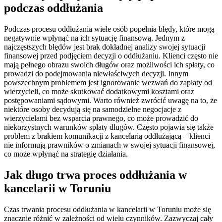
podczas oddłużania
Podczas procesu oddłużania wiele osób popełnia błędy, które mogą
negatywnie wpłynąć na ich sytuację finansową. Jednym z
najczęstszych błędów jest brak dokładnej analizy swojej sytuacji
finansowej przed podjęciem decyzji o oddłużaniu. Klienci często nie
mają pełnego obrazu swoich długów oraz możliwości ich spłaty, co
prowadzi do podejmowania niewłaściwych decyzji. Innym
powszechnym problemem jest ignorowanie wezwań do zapłaty od
wierzycieli, co może skutkować dodatkowymi kosztami oraz
postępowaniami sądowymi. Warto również zwrócić uwagę na to, że
niektóre osoby decydują się na samodzielne negocjacje z
wierzycielami bez wsparcia prawnego, co może prowadzić do
niekorzystnych warunków spłaty długów. Często pojawia się także
problem z brakiem komunikacji z kancelarią oddłużającą – klienci
nie informują prawników o zmianach w swojej sytuacji finansowej,
co może wpłynąć na strategię działania.
Jak długo trwa proces oddłużania w
kancelarii w Toruniu
Czas trwania procesu oddłużania w kancelarii w Toruniu może się
znacznie różnić w zależności od wielu czynników. Zazwyczaj cały