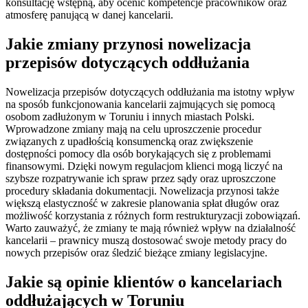
konsultację wstępną, aby ocenić kompetencje pracowników oraz
atmosferę panującą w danej kancelarii.
Jakie zmiany przynosi nowelizacja
przepisów dotyczących oddłużania
Nowelizacja przepisów dotyczących oddłużania ma istotny wpływ
na sposób funkcjonowania kancelarii zajmujących się pomocą
osobom zadłużonym w Toruniu i innych miastach Polski.
Wprowadzone zmiany mają na celu uproszczenie procedur
związanych z upadłością konsumencką oraz zwiększenie
dostępności pomocy dla osób borykających się z problemami
finansowymi. Dzięki nowym regulacjom klienci mogą liczyć na
szybsze rozpatrywanie ich spraw przez sądy oraz uproszczone
procedury składania dokumentacji. Nowelizacja przynosi także
większą elastyczność w zakresie planowania spłat długów oraz
możliwość korzystania z różnych form restrukturyzacji zobowiązań.
Warto zauważyć, że zmiany te mają również wpływ na działalność
kancelarii – prawnicy muszą dostosować swoje metody pracy do
nowych przepisów oraz śledzić bieżące zmiany legislacyjne.
Jakie są opinie klientów o kancelariach
oddłużających w Toruniu