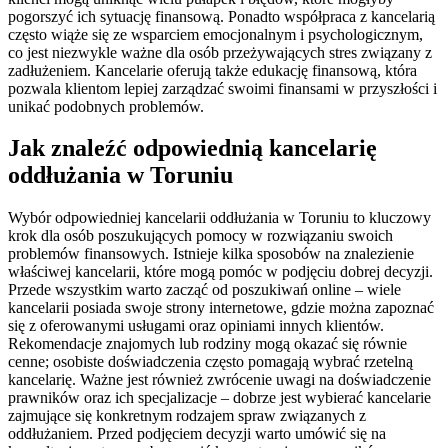
pogorszyć ich sytuację finansową. Ponadto współpraca z kancelarią
często wiąże się ze wsparciem emocjonalnym i psychologicznym,
co jest niezwykle ważne dla osób przeżywających stres związany z
zadłużeniem. Kancelarie oferują także edukację finansową, która
pozwala klientom lepiej zarządzać swoimi finansami w przyszłości i
unikać podobnych problemów.
Jak znaleźć odpowiednią kancelarię
oddłużania w Toruniu
Wybór odpowiedniej kancelarii oddłużania w Toruniu to kluczowy
krok dla osób poszukujących pomocy w rozwiązaniu swoich
problemów finansowych. Istnieje kilka sposobów na znalezienie
właściwej kancelarii, które mogą pomóc w podjęciu dobrej decyzji.
Przede wszystkim warto zacząć od poszukiwań online – wiele
kancelarii posiada swoje strony internetowe, gdzie można zapoznać
się z oferowanymi usługami oraz opiniami innych klientów.
Rekomendacje znajomych lub rodziny mogą okazać się równie
cenne; osobiste doświadczenia często pomagają wybrać rzetelną
kancelarię. Ważne jest również zwrócenie uwagi na doświadczenie
prawników oraz ich specjalizacje – dobrze jest wybierać kancelarie
zajmujące się konkretnym rodzajem spraw związanych z
oddłużaniem. Przed podjęciem decyzji warto umówić się na