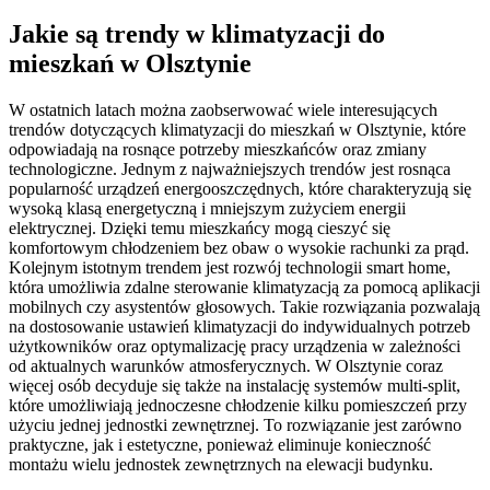
Jakie są trendy w klimatyzacji do
mieszkań w Olsztynie
W ostatnich latach można zaobserwować wiele interesujących
trendów dotyczących klimatyzacji do mieszkań w Olsztynie, które
odpowiadają na rosnące potrzeby mieszkańców oraz zmiany
technologiczne. Jednym z najważniejszych trendów jest rosnąca
popularność urządzeń energooszczędnych, które charakteryzują się
wysoką klasą energetyczną i mniejszym zużyciem energii
elektrycznej. Dzięki temu mieszkańcy mogą cieszyć się
komfortowym chłodzeniem bez obaw o wysokie rachunki za prąd.
Kolejnym istotnym trendem jest rozwój technologii smart home,
która umożliwia zdalne sterowanie klimatyzacją za pomocą aplikacji
mobilnych czy asystentów głosowych. Takie rozwiązania pozwalają
na dostosowanie ustawień klimatyzacji do indywidualnych potrzeb
użytkowników oraz optymalizację pracy urządzenia w zależności
od aktualnych warunków atmosferycznych. W Olsztynie coraz
więcej osób decyduje się także na instalację systemów multi-split,
które umożliwiają jednoczesne chłodzenie kilku pomieszczeń przy
użyciu jednej jednostki zewnętrznej. To rozwiązanie jest zarówno
praktyczne, jak i estetyczne, ponieważ eliminuje konieczność
montażu wielu jednostek zewnętrznych na elewacji budynku.