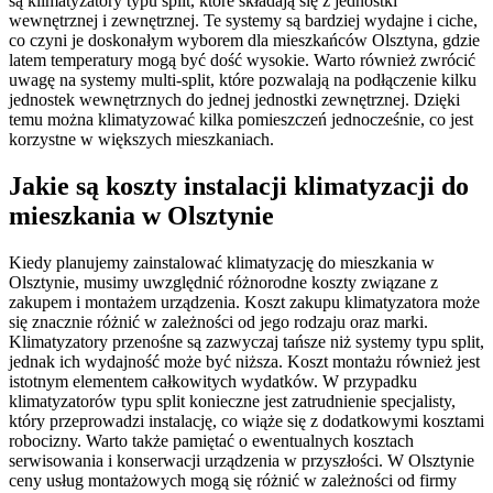
są klimatyzatory typu split, które składają się z jednostki
wewnętrznej i zewnętrznej. Te systemy są bardziej wydajne i ciche,
co czyni je doskonałym wyborem dla mieszkańców Olsztyna, gdzie
latem temperatury mogą być dość wysokie. Warto również zwrócić
uwagę na systemy multi-split, które pozwalają na podłączenie kilku
jednostek wewnętrznych do jednej jednostki zewnętrznej. Dzięki
temu można klimatyzować kilka pomieszczeń jednocześnie, co jest
korzystne w większych mieszkaniach.
Jakie są koszty instalacji klimatyzacji do
mieszkania w Olsztynie
Kiedy planujemy zainstalować klimatyzację do mieszkania w
Olsztynie, musimy uwzględnić różnorodne koszty związane z
zakupem i montażem urządzenia. Koszt zakupu klimatyzatora może
się znacznie różnić w zależności od jego rodzaju oraz marki.
Klimatyzatory przenośne są zazwyczaj tańsze niż systemy typu split,
jednak ich wydajność może być niższa. Koszt montażu również jest
istotnym elementem całkowitych wydatków. W przypadku
klimatyzatorów typu split konieczne jest zatrudnienie specjalisty,
który przeprowadzi instalację, co wiąże się z dodatkowymi kosztami
robocizny. Warto także pamiętać o ewentualnych kosztach
serwisowania i konserwacji urządzenia w przyszłości. W Olsztynie
ceny usług montażowych mogą się różnić w zależności od firmy