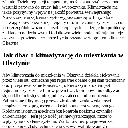
zdalnie. Dzięki regulacji temperatury można stworzyć przyjemne
warunki zarówno do pracy, jak i wypoczynku. Klimatyzacja ma
także pozytywny wpływ na jakość powietrza wewnętrznego.
Nowoczesne urządzenia często wyposażone są w filtry, które
usuwają z powietrza kurz, alergeny oraz inne zanieczyszczenia, co
jest szczególnie ważne dla osób cierpiących na alergie lub problemy
z układem oddechowym. Dodatkowo wiele modeli oferuje funkcję
osuszania powietrza, co może być korzystne w wilgotnym klimacie
Olsztyna.
Jak dbać o klimatyzację do mieszkania w
Olsztynie
Aby klimatyzacja do mieszkania w Olsztynie działała efektywnie
przez wiele lat, konieczne jest regularne dbanie o jej stan techniczny
oraz przeprowadzanie konserwacji. Pierwszym krokiem jest
regularne czyszczenie filtrów powietrza, które powinno odbywać
się co kilka miesięcy lub zgodnie z zaleceniami producenta.
Zabrudzone filtry mogą prowadzić do obniżenia wydajności
urządzenia oraz pogorszenia jakości powietrza wewnętrznego.
Kolejnym istotnym aspektem jest kontrola poziomu czynnika
chłodniczego – jeśli jego ilość jest niewystarczająca, może to
wpłynąć na działanie systemu. Warto również przeprowadzać
coroczne przeglądy techniczne przez wykwalifikowanego