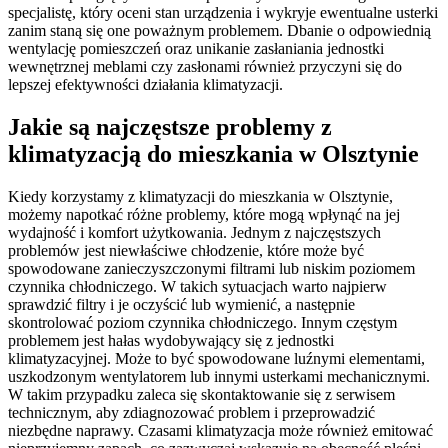
specjalistę, który oceni stan urządzenia i wykryje ewentualne usterki
zanim staną się one poważnym problemem. Dbanie o odpowiednią
wentylację pomieszczeń oraz unikanie zasłaniania jednostki
wewnętrznej meblami czy zasłonami również przyczyni się do
lepszej efektywności działania klimatyzacji.
Jakie są najczęstsze problemy z
klimatyzacją do mieszkania w Olsztynie
Kiedy korzystamy z klimatyzacji do mieszkania w Olsztynie,
możemy napotkać różne problemy, które mogą wpłynąć na jej
wydajność i komfort użytkowania. Jednym z najczęstszych
problemów jest niewłaściwe chłodzenie, które może być
spowodowane zanieczyszczonymi filtrami lub niskim poziomem
czynnika chłodniczego. W takich sytuacjach warto najpierw
sprawdzić filtry i je oczyścić lub wymienić, a następnie
skontrolować poziom czynnika chłodniczego. Innym częstym
problemem jest hałas wydobywający się z jednostki
klimatyzacyjnej. Może to być spowodowane luźnymi elementami,
uszkodzonym wentylatorem lub innymi usterkami mechanicznymi.
W takim przypadku zaleca się skontaktowanie się z serwisem
technicznym, aby zdiagnozować problem i przeprowadzić
niezbędne naprawy. Czasami klimatyzacja może również emitować