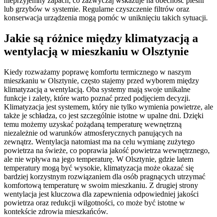
nieprzyjemny zapach, co zazwyczaj wskazuje na obecność pleśni
lub grzybów w systemie. Regularne czyszczenie filtrów oraz
konserwacja urządzenia mogą pomóc w uniknięciu takich sytuacji.
Jakie są różnice między klimatyzacją a
wentylacją w mieszkaniu w Olsztynie
Kiedy rozważamy poprawę komfortu termicznego w naszym
mieszkaniu w Olsztynie, często stajemy przed wyborem między
klimatyzacją a wentylacją. Oba systemy mają swoje unikalne
funkcje i zalety, które warto poznać przed podjęciem decyzji.
Klimatyzacja jest systemem, który nie tylko wymienia powietrze, ale
także je schładza, co jest szczególnie istotne w upalne dni. Dzięki
temu możemy uzyskać pożądaną temperaturę wewnętrzną
niezależnie od warunków atmosferycznych panujących na
zewnątrz. Wentylacja natomiast ma na celu wymianę zużytego
powietrza na świeże, co poprawia jakość powietrza wewnętrznego,
ale nie wpływa na jego temperaturę. W Olsztynie, gdzie latem
temperatury mogą być wysokie, klimatyzacja może okazać się
bardziej korzystnym rozwiązaniem dla osób pragnących utrzymać
komfortową temperaturę w swoim mieszkaniu. Z drugiej strony
wentylacja jest kluczowa dla zapewnienia odpowiedniej jakości
powietrza oraz redukcji wilgotności, co może być istotne w
kontekście zdrowia mieszkańców.