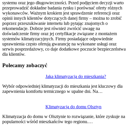
systemu oraz jego długowieczności. Przed podjęciem decyzji warto
przeprowadzić dokładne badania rynku i porównać oferty różnych
wykonawców. Ważnym krokiem jest sprawdzenie referencji oraz
opinii innych klientów dotyczących danej firmy – można to zrobić
poprzez przeszukiwanie internetu lub pytając znajomych o
rekomendacje. Dobrze jest również zwrócić uwagę na
doświadczenie firmy oraz jej certyfikacje związane z montażem
systemów klimatyzacyjnych. Firmy posiadające odpowiednie
uprawnienia często oferują gwarancję na wykonane usługi oraz
serwis posprzedażowy, co daje dodatkowe poczucie bezpieczeństwa
dla klientów.
Polecamy zobaczyć
Nawigacja
Jaka klimatyzacja do mieszkania?
wpisu
Wybór odpowiedniej klimatyzacji do mieszkania jest kluczowy dla
zapewnienia komfortu termicznego w upalne dni. Na…
Klimatyzacja do domu Olsztyn
Klimatyzacja do domu w Olsztynie to rozwiązanie, które zyskuje na
popularności wśród mieszkańców tego regionu.…