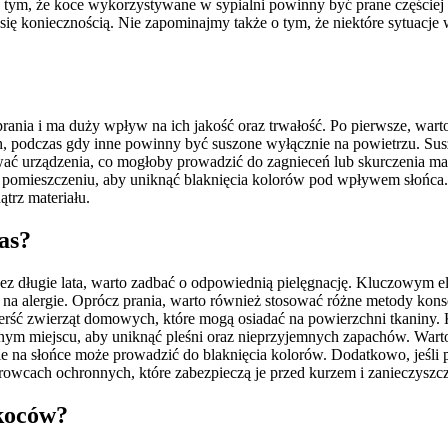
tym, że koce wykorzystywane w sypialni powinny być prane częściej ni
 się koniecznością. Nie zapominajmy także o tym, że niektóre sytuacj
prania i ma duży wpływ na ich jakość oraz trwałość. Po pierwsze, wart
h, podczas gdy inne powinny być suszone wyłącznie na powietrzu. Sus
ć urządzenia, co mogłoby prowadzić do zagnieceń lub skurczenia materi
m pomieszczeniu, aby uniknąć blaknięcia kolorów pod wpływem słońca.
trz materiału.
zas?
 długie lata, warto zadbać o odpowiednią pielęgnację. Kluczowym ele
ych na alergie. Oprócz prania, warto również stosować różne metody ko
 sierść zwierząt domowych, które mogą osiadać na powierzchni tkani
wnym miejscu, aby uniknąć pleśni oraz nieprzyjemnych zapachów. Wa
ie na słońce może prowadzić do blaknięcia kolorów. Dodatkowo, jeśli 
owcach ochronnych, które zabezpieczą je przed kurzem i zanieczyszc
 koców?