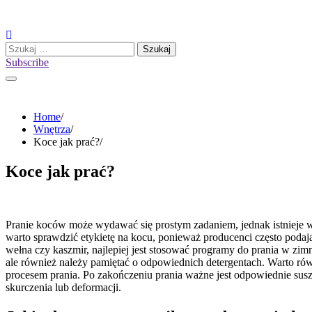
Skip
to
content
Szukaj:
Subscribe
Home
Wnętrza
Koce jak prać?
Koce jak prać?
Pranie koców może wydawać się prostym zadaniem, jednak istnieje wi
warto sprawdzić etykietę na kocu, ponieważ producenci często podaj
wełna czy kaszmir, najlepiej jest stosować programy do prania w z
ale również należy pamiętać o odpowiednich detergentach. Warto ró
procesem prania. Po zakończeniu prania ważne jest odpowiednie sus
skurczenia lub deformacji.