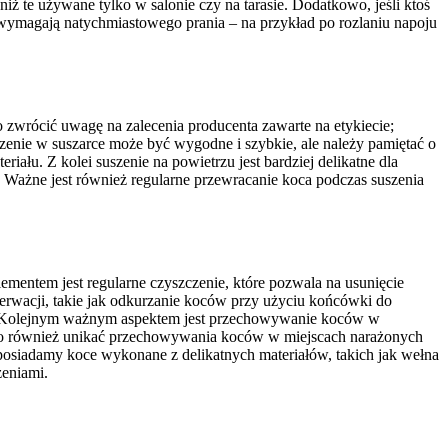
ż te używane tylko w salonie czy na tarasie. Dodatkowo, jeśli ktoś
e wymagają natychmiastowego prania – na przykład po rozlaniu napoju
o zwrócić uwagę na zalecenia producenta zawarte na etykiecie;
zenie w suszarce może być wygodne i szybkie, ale należy pamiętać o
ału. Z kolei suszenie na powietrzu jest bardziej delikatne dla
 Ważne jest również regularne przewracanie koca podczas suszenia
mentem jest regularne czyszczenie, które pozwala na usunięcie
nserwacji, takie jak odkurzanie koców przy użyciu końcówki do
ny. Kolejnym ważnym aspektem jest przechowywanie koców w
rto również unikać przechowywania koców w miejscach narażonych
posiadamy koce wykonane z delikatnych materiałów, takich jak wełna
zeniami.