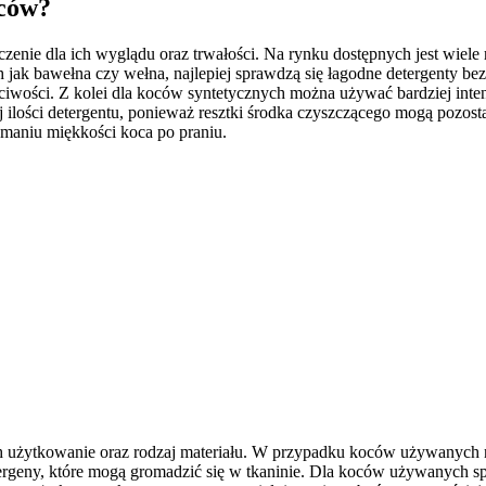
oców?
ie dla ich wyglądu oraz trwałości. Na rynku dostępnych jest wiele r
 jak bawełna czy wełna, najlepiej sprawdzą się łagodne detergenty be
aściwości. Z kolei dla koców syntetycznych można używać bardziej int
j ilości detergentu, ponieważ resztki środka czyszczącego mogą pozos
maniu miękkości koca po praniu.
ch użytkowanie oraz rodzaj materiału. W przypadku koców używanych na 
lergeny, które mogą gromadzić się w tkaninie. Dla koców używanych s