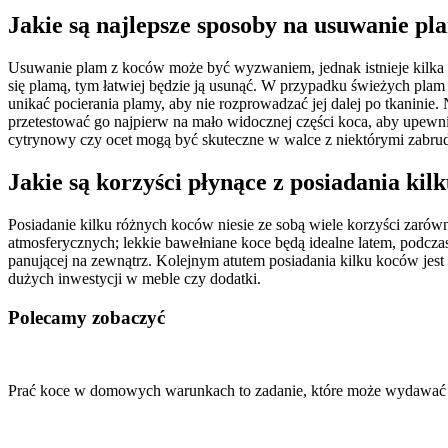
Jakie są najlepsze sposoby na usuwanie p
Usuwanie plam z koców może być wyzwaniem, jednak istnieje kilka s
się plamą, tym łatwiej będzie ją usunąć. W przypadku świeżych plam 
unikać pocierania plamy, aby nie rozprowadzać jej dalej po tkanini
przetestować go najpierw na mało widocznej części koca, aby upewni
cytrynowy czy ocet mogą być skuteczne w walce z niektórymi zabrud
Jakie są korzyści płynące z posiadania ki
Posiadanie kilku różnych koców niesie ze sobą wiele korzyści zaró
atmosferycznych; lekkie bawełniane koce będą idealne latem, podcza
panującej na zewnątrz. Kolejnym atutem posiadania kilku koców jest
dużych inwestycji w meble czy dodatki.
Polecamy zobaczyć
Nawigacja
wpisu
Prać koce w domowych warunkach to zadanie, które może wydawać 