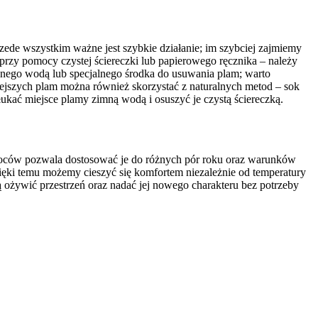
ede wszystkim ważne jest szybkie działanie; im szybciej zajmiemy
 przy pomocy czystej ściereczki lub papierowego ręcznika – należy
zonego wodą lub specjalnego środka do usuwania plam; warto
iejszych plam można również skorzystać z naturalnych metod – sok
kać miejsce plamy zimną wodą i osuszyć je czystą ściereczką.
 koców pozwala dostosować je do różnych pór roku oraz warunków
ięki temu możemy cieszyć się komfortem niezależnie od temperatury
 ożywić przestrzeń oraz nadać jej nowego charakteru bez potrzeby