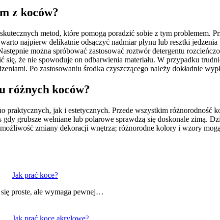
lam z koców?
kutecznych metod, które pomogą poradzić sobie z tym problemem. Prz
warto najpierw delikatnie odsączyć nadmiar płynu lub resztki jedzenia
e. Następnie można spróbować zastosować roztwór detergentu rozcieńc
ć się, że nie spowoduje on odbarwienia materiału. W przypadku trudn
zeniami. Po zastosowaniu środka czyszczącego należy dokładnie wypłu
lku różnych koców?
wno praktycznych, jak i estetycznych. Przede wszystkim różnorodność
s gdy grubsze wełniane lub polarowe sprawdzą się doskonale zimą. Dz
 możliwość zmiany dekoracji wnętrza; różnorodne kolory i wzory mogą
Jak prać koce?
się proste, ale wymaga pewnej…
Jak prać koce akrylowe?