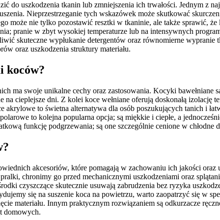
ć do uszkodzenia tkanin lub zmniejszenia ich trwałości. Jednym z naj
 suszenia. Nieprzestrzeganie tych wskazówek może skutkować skurcze
ego może nie tylko pozostawić resztki w tkaninie, ale także sprawić, ż
ania; pranie w zbyt wysokiej temperaturze lub na intensywnych progr
iwić skuteczne wypłukanie detergentów oraz równomierne wypranie tka
rów oraz uszkodzenia struktury materiału.
mi koców?
ich ma swoje unikalne cechy oraz zastosowania. Kocyki bawełniane są 
ne na cieplejsze dni. Z kolei koce wełniane oferują doskonałą izolację
oce akrylowe to świetna alternatywa dla osób poszukujących tanich i 
olarowe to kolejna popularna opcja; są miękkie i ciepłe, a jednocześn
atkową funkcję podgrzewania; są one szczególnie cenione w chłodne d
w?
owiednich akcesoriów, które pomagają w zachowaniu ich jakości oraz 
pralki, chronimy go przed mechanicznymi uszkodzeniami oraz splątani
ie środki czyszczące skutecznie usuwają zabrudzenia bez ryzyka uszk
ydujemy się na suszenie koca na powietrzu, warto zaopatrzyć się w sp
cie materiału. Innym praktycznym rozwiązaniem są odkurzacze ręczne 
ząt domowych.