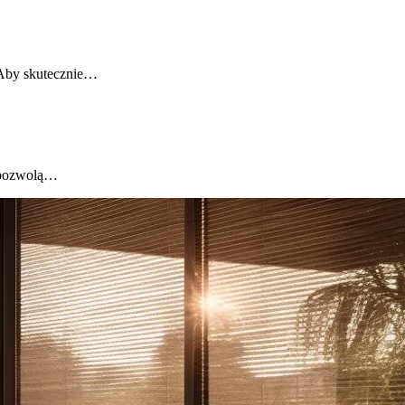
. Aby skutecznie…
e pozwolą…