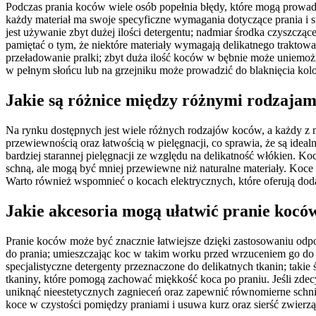
Podczas prania koców wiele osób popełnia błędy, które mogą prowadzi
każdy materiał ma swoje specyficzne wymagania dotyczące prania i
jest używanie zbyt dużej ilości detergentu; nadmiar środka czyszcząc
pamiętać o tym, że niektóre materiały wymagają delikatnego traktow
przeładowanie pralki; zbyt duża ilość koców w bębnie może uniemożl
w pełnym słońcu lub na grzejniku może prowadzić do blaknięcia kolo
Jakie są różnice między różnymi rodzaja
Na rynku dostępnych jest wiele różnych rodzajów koców, a każdy z n
przewiewnością oraz łatwością w pielęgnacji, co sprawia, że są ideal
bardziej starannej pielęgnacji ze względu na delikatność włókien. K
schną, ale mogą być mniej przewiewne niż naturalne materiały. Koce p
Warto również wspomnieć o kocach elektrycznych, które oferują dod
Jakie akcesoria mogą ułatwić pranie kocó
Pranie koców może być znacznie łatwiejsze dzięki zastosowaniu odp
do prania; umieszczając koc w takim worku przed wrzuceniem go do 
specjalistyczne detergenty przeznaczone do delikatnych tkanin; tak
tkaniny, które pomogą zachować miękkość koca po praniu. Jeśli zdec
uniknąć nieestetycznych zagnieceń oraz zapewnić równomierne schnię
koce w czystości pomiędzy praniami i usuwa kurz oraz sierść zwier