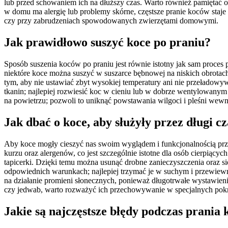
lub przed schowaniem ich na dłuższy czas. Warto również pamiętać o 
w domu ma alergię lub problemy skórne, częstsze pranie koców staje
czy przy zabrudzeniach spowodowanych zwierzętami domowymi.
Jak prawidłowo suszyć koce po praniu?
Sposób suszenia koców po praniu jest równie istotny jak sam proces 
niektóre koce można suszyć w suszarce bębnowej na niskich obrotac
tym, aby nie ustawiać zbyt wysokiej temperatury ani nie przeładowywa
tkanin; najlepiej rozwiesić koc w cieniu lub w dobrze wentylowany
na powietrzu; pozwoli to uniknąć powstawania wilgoci i pleśni wewną
Jak dbać o koce, aby służyły przez długi c
Aby koce mogły cieszyć nas swoim wyglądem i funkcjonalnością przez
kurzu oraz alergenów, co jest szczególnie istotne dla osób cierpiąc
tapicerki. Dzięki temu można usunąć drobne zanieczyszczenia oraz
odpowiednich warunkach; najlepiej trzymać je w suchym i przewie
na działanie promieni słonecznych, ponieważ długotrwałe wystawien
czy jedwab, warto rozważyć ich przechowywanie w specjalnych pokr
Jakie są najczęstsze błędy podczas prania