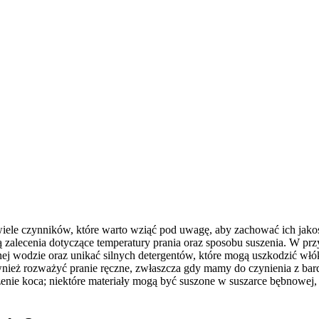
ele czynników, które warto wziąć pod uwagę, aby zachować ich jakość
ą zalecenia dotyczące temperatury prania oraz sposobu suszenia. W p
imnej wodzie oraz unikać silnych detergentów, które mogą uszkodzić 
wnież rozważyć pranie ręczne, zwłaszcza gdy mamy do czynienia z bard
zenie koca; niektóre materiały mogą być suszone w suszarce bębnowej