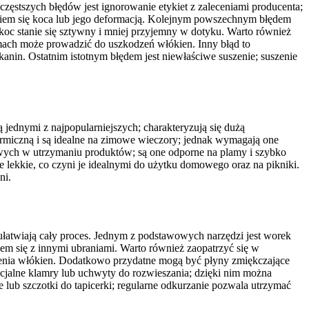
częstszych błędów jest ignorowanie etykiet z zaleceniami producenta;
niem się koca lub jego deformacją. Kolejnym powszechnym błędem
e koc stanie się sztywny i mniej przyjemny w dotyku. Warto również
amach może prowadzić do uszkodzeń włókien. Inny błąd to
nin. Ostatnim istotnym błędem jest niewłaściwe suszenie; suszenie
jednymi z najpopularniejszych; charakteryzują się dużą
 termiczną i są idealne na zimowe wieczory; jednak wymagają one
łatwych w utrzymaniu produktów; są one odporne na plamy i szybko
ie lekkie, co czyni je idealnymi do użytku domowego oraz na pikniki.
ni.
ułatwiają cały proces. Jednym z podstawowych narzędzi jest worek
em się z innymi ubraniami. Warto również zaopatrzyć się w
odzenia włókien. Dodatkowo przydatne mogą być płyny zmiękczające
ecjalne klamry lub uchwyty do rozwieszania; dzięki nim można
lub szczotki do tapicerki; regularne odkurzanie pozwala utrzymać