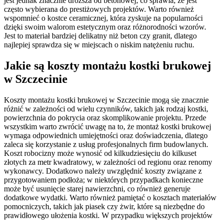
jest jednak znacznie droższa od betonowej, co sprawia, że jest
często wybierana do prestiżowych projektów. Warto również
wspomnieć o kostce ceramicznej, która zyskuje na popularności
dzięki swoim walorom estetycznym oraz różnorodności wzorów.
Jest to materiał bardziej delikatny niż beton czy granit, dlatego
najlepiej sprawdza się w miejscach o niskim natężeniu ruchu.
Jakie są koszty montażu kostki brukowej
w Szczecinie
Koszty montażu kostki brukowej w Szczecinie mogą się znacznie
różnić w zależności od wielu czynników, takich jak rodzaj kostki,
powierzchnia do pokrycia oraz skomplikowanie projektu. Przede
wszystkim warto zwrócić uwagę na to, że montaż kostki brukowej
wymaga odpowiednich umiejętności oraz doświadczenia, dlatego
zaleca się korzystanie z usług profesjonalnych firm budowlanych.
Koszt robocizny może wynosić od kilkudziesięciu do kilkuset
złotych za metr kwadratowy, w zależności od regionu oraz renomy
wykonawcy. Dodatkowo należy uwzględnić koszty związane z
przygotowaniem podłoża; w niektórych przypadkach konieczne
może być usunięcie starej nawierzchni, co również generuje
dodatkowe wydatki. Warto również pamiętać o kosztach materiałów
pomocniczych, takich jak piasek czy żwir, które są niezbędne do
prawidłowego ułożenia kostki. W przypadku większych projektów