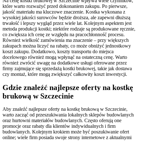
Na cenę kostki brukowej w Szczecinie wpływa wiele czynników,
które warto rozważyć przed dokonaniem zakupu. Po pierwsze,
jakość materiału ma kluczowe znaczenie. Kostka wykonana z
wysokiej jakości surowców będzie droższa, ale zapewni dłuższą
trwałość i lepszy wygląd przez wiele lat. Kolejnym aspektem jest
metoda produkcji kostki; niektóre rodzaje są produkowane ręcznie,
co zwiększa ich cenę ze względu na pracochłonność procesu.
Również wielkość zamówienia ma znaczenie – przy większych
zakupach można liczyć na rabaty, co może obniżyć jednostkowy
koszt zakupu. Dodatkowo, koszty transportu do miejsca
docelowego również mogą wpłynąć na ostateczną cenę. Warto
również zwrócić uwagę na dodatkowe usługi oferowane przez
firmy zajmujące się sprzedażą kostki brukowej, takie jak dostawa
czy montaż, które mogą zwiększyć całkowity koszt inwestycji.
Gdzie znaleźć najlepsze oferty na kostkę
brukową w Szczecinie
Aby znaleźć najlepsze oferty na kostkę brukową w Szczecinie,
warto zacząć od przeszukiwania lokalnych sklepów budowlanych
oraz hurtowni materiałów budowlanych. Często oferują one
promocje oraz rabaty dla klientów indywidualnych i firm
budowlanych. Kolejnym krokiem może być poszukiwanie ofert
online; wiele firm posiada swoje strony internetowe z aktualnymi