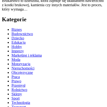
Brukarstwo to dziedzina, która zajmuje się układaniem nawierzchni
z kostki brukowej, kamienia czy innych materiałów. Jest to proces,
który wymaga…
Kategorie
Biznes
Budownictwo
Dziecko
Edukacja
Hobby
Imprezy
Marketing i reklama
Moda
Motoryzacja
Nieruchomości
Obcojęzyczne
Praca
Prawo
Przemysł
Rolnictwo
Sklepy
Sport
Technologia
Transport