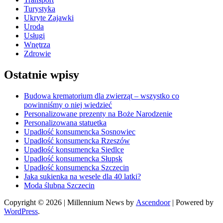
Turystyka
Ukryte Zajawki
Uroda
Usługi
Wnętrza
Zdrowie
Ostatnie wpisy
Budowa krematorium dla zwierząt – wszystko co
powinniśmy o niej wiedzieć
Personalizowane prezenty na Boże Narodzenie
Personalizowana statuetka
Upadłość konsumencka Sosnowiec
Upadłość konsumencka Rzeszów
Upadłość konsumencka Siedlce
Upadłość konsumencka Słupsk
Upadłość konsumencka Szczecin
Jaka sukienka na wesele dla 40 latki?
Moda ślubna Szczecin
Copyright © 2026
| Millennium News by
Ascendoor
| Powered by
WordPress
.