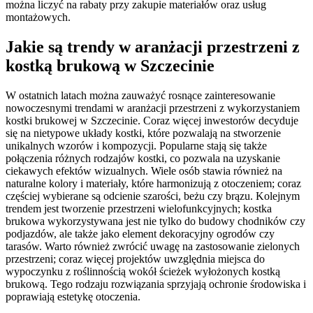
można liczyć na rabaty przy zakupie materiałów oraz usług
montażowych.
Jakie są trendy w aranżacji przestrzeni z
kostką brukową w Szczecinie
W ostatnich latach można zauważyć rosnące zainteresowanie
nowoczesnymi trendami w aranżacji przestrzeni z wykorzystaniem
kostki brukowej w Szczecinie. Coraz więcej inwestorów decyduje
się na nietypowe układy kostki, które pozwalają na stworzenie
unikalnych wzorów i kompozycji. Popularne stają się także
połączenia różnych rodzajów kostki, co pozwala na uzyskanie
ciekawych efektów wizualnych. Wiele osób stawia również na
naturalne kolory i materiały, które harmonizują z otoczeniem; coraz
częściej wybierane są odcienie szarości, beżu czy brązu. Kolejnym
trendem jest tworzenie przestrzeni wielofunkcyjnych; kostka
brukowa wykorzystywana jest nie tylko do budowy chodników czy
podjazdów, ale także jako element dekoracyjny ogrodów czy
tarasów. Warto również zwrócić uwagę na zastosowanie zielonych
przestrzeni; coraz więcej projektów uwzględnia miejsca do
wypoczynku z roślinnością wokół ścieżek wyłożonych kostką
brukową. Tego rodzaju rozwiązania sprzyjają ochronie środowiska i
poprawiają estetykę otoczenia.