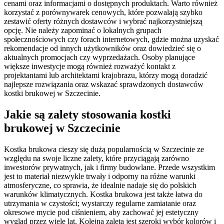
cenami oraz informacjami o dostępnych produktach. Warto również
korzystać z porównywarek cenowych, które pozwalają szybko
zestawić oferty różnych dostawców i wybrać najkorzystniejszą
opcję. Nie należy zapominać o lokalnych grupach
społecznościowych czy forach internetowych, gdzie można uzyskać
rekomendacje od innych użytkowników oraz dowiedzieć się o
aktualnych promocjach czy wyprzedażach. Osoby planujące
większe inwestycje mogą również rozważyć kontakt z
projektantami lub architektami krajobrazu, którzy mogą doradzić
najlepsze rozwiązania oraz wskazać sprawdzonych dostawców
kostki brukowej w Szczecinie.
Jakie są zalety stosowania kostki
brukowej w Szczecinie
Kostka brukowa cieszy się dużą popularnością w Szczecinie ze
względu na swoje liczne zalety, które przyciągają zarówno
inwestorów prywatnych, jak i firmy budowlane. Przede wszystkim
jest to materiał niezwykle trwały i odporny na różne warunki
atmosferyczne, co sprawia, że idealnie nadaje się do polskich
warunków klimatycznych. Kostka brukowa jest także łatwa do
utrzymania w czystości; wystarczy regularne zamiatanie oraz
okresowe mycie pod ciśnieniem, aby zachować jej estetyczny
wygląd przez wiele lat. Kolejną zaletą jest szeroki wybór kolorów i