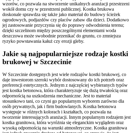
wzorów, co pozwala na stworzenie unikalnych aranżacji przestrzeni
wokół domu czy w przestrzeni publicznej. Kostka brukowa
doskonale sprawdza się także jako materiał do budowy ścieżek
ogrodowych, podjazdów czy placów zabaw dla dzieci. Dodatkowo
jej zastosowanie przyczynia się do poprawy odwodnienia terenu;
dzięki szczelinom między poszczególnymi elementami woda
deszczowa może swobodnie przenikać do gruntu, co zmniejsza
ryzyko powstawania kałuż czy erozji gleby.
Jakie są najpopularniejsze rodzaje kostki
brukowej w Szczecinie
W Szczecinie dostępnych jest wiele rodzajów kostki brukowej, co
daje inwestorom szeroki wybór dostosowany do ich potrzeb oraz
preferencji estetycznych. Jednym z najczęściej wybieranych typów
jest kostka betonowa, która charakteryzuje się dużą trwałością oraz
odpornością na uszkodzenia mechaniczne. Jest to materiał
stosunkowo tani, co czyni go popularnym wyborem zarówno dla
osób prywatnych, jak i firm budowlanych. Kostka betonowa
występuje w różnych kolorach i kształtach, co pozwala na
tworzenie interesujących aranżacji. Innym popularnym rodzajem jest
kostka granitowa, która wyróżnia się eleganckim wyglądem oraz
wysoką odpornością na warunki atmosferyczne. Kostka granitowa