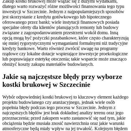
Zakup kostki brukowej może wiązać się z dużymi wydatkami,
dlatego warto rozważyć różne możliwości finansowania tego typu
inwestycji w Szczecinie. Jednym z najpopularniejszych sposobów
jest skorzystanie z kredytu gotówkowego lub hipotecznego
oferowanego przez banki; wiele instytucji finansowych posiada
specjalne oferty dla klientów planujących remonty lub budowy
związane z zagospodarowaniem przestrzeni wokół domu. Inną
opcją mogą być pożyczki pozabankowe, które często charakteryzują
się mniej rygorystycznymi wymaganiami formalnymi niż tradycyjne
kredyty bankowe. Warto również zwrócić uwagę na programy
rządowe czy lokalne dotacje wspierające inwestycje proekologiczne
lub poprawiające estetykę otoczenia; takie wsparcie może znacząco
obniżyć koszty zakupu materiałów budowlanych.
Jakie są najczęstsze błędy przy wyborze
kostki brukowej w Szczecinie
Wybór odpowiedniej kostki brukowej to kluczowy element każdego
projektu budowlanego czy aranżacyjnego, jednak wiele osób
popełnia błędy podczas tego procesu w Szczecinie. Jednym z
najczęstszych błędów jest brak dokładnej analizy terenu oraz jego
przeznaczenia; przed zakupem warto zastanowić się nad tym, jakie
obciążenia będzie musiała znosić nawierzchnia oraz jakie warunki
atmosferyczne będą miały wpływ na jej trwałość. Kolejnym błędem