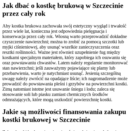
Jak dbać o kostkę brukową w Szczecinie
przez cały rok
Aby kostka brukowa zachowała swój estetyczny wygląd i trwałość
przez wiele lat, konieczna jest odpowiednia pielęgnacja i
konserwacja przez cały rok. Wiosną warto przeprowadzić dokładne
czyszczenie nawierzchni; można to zrobić za pomocą szczotki lub
myjki ciśnieniowej, aby usunąć wszelkie zanieczyszczenia oraz
resztki roślinności. Ważne jest również uzupełnienie fug między
kostkami specjalnym materiałem, który zapobiega ich osuwaniu się
oraz powstawaniu chwastów. Latem należy regularnie monitorować
stan nawierzchni; jeśli zauważymy pojawiające się plamy lub
przebarwienia, warto je natychmiast usunąć. Jesienią szczególną
uwagę należy zwrócić na opadające liście; ich nagromadzenie może
prowadzić do powstawania pleśni i grzybów na powierzchni kostki.
Zimą natomiast istotne jest usuwanie śniegu i lodu; zaleca się
stosowanie soli lub piasku zamiast chemicznych środków
odmrażających, które mogą uszkodzić powierzchnię kostki.
Jakie są możliwości finansowania zakupu
kostki brukowej w Szczecinie