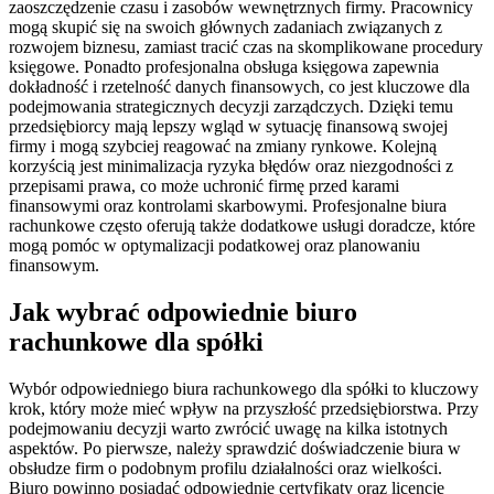
zaoszczędzenie czasu i zasobów wewnętrznych firmy. Pracownicy
mogą skupić się na swoich głównych zadaniach związanych z
rozwojem biznesu, zamiast tracić czas na skomplikowane procedury
księgowe. Ponadto profesjonalna obsługa księgowa zapewnia
dokładność i rzetelność danych finansowych, co jest kluczowe dla
podejmowania strategicznych decyzji zarządczych. Dzięki temu
przedsiębiorcy mają lepszy wgląd w sytuację finansową swojej
firmy i mogą szybciej reagować na zmiany rynkowe. Kolejną
korzyścią jest minimalizacja ryzyka błędów oraz niezgodności z
przepisami prawa, co może uchronić firmę przed karami
finansowymi oraz kontrolami skarbowymi. Profesjonalne biura
rachunkowe często oferują także dodatkowe usługi doradcze, które
mogą pomóc w optymalizacji podatkowej oraz planowaniu
finansowym.
Jak wybrać odpowiednie biuro
rachunkowe dla spółki
Wybór odpowiedniego biura rachunkowego dla spółki to kluczowy
krok, który może mieć wpływ na przyszłość przedsiębiorstwa. Przy
podejmowaniu decyzji warto zwrócić uwagę na kilka istotnych
aspektów. Po pierwsze, należy sprawdzić doświadczenie biura w
obsłudze firm o podobnym profilu działalności oraz wielkości.
Biuro powinno posiadać odpowiednie certyfikaty oraz licencje