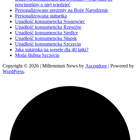
powinniśmy o niej wiedzieć
Personalizowane prezenty na Boże Narodzenie
Personalizowana statuetka
Upadłość konsumencka Sosnowiec
Upadłość konsumencka Rzeszów
Upadłość konsumencka Siedlce
Upadłość konsumencka Słupsk
Upadłość konsumencka Szczecin
Jaka sukienka na wesele dla 40 latki?
Moda ślubna Szczecin
Copyright © 2026
| Millennium News by
Ascendoor
| Powered by
WordPress
.