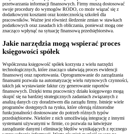
przetwarzania informacji finansowych. Firmy muszą dostosować
swoje procedury do wymogów RODO, co może wiązać się z
dodatkowymi kosztami oraz koniecznością szkoleń dla
pracowników. Ważne jest również śledzenie zmian w stawkach
podatkowych oraz zasadach ich obliczania, ponieważ mogą one
znacząco wpłynąć na sytuację finansową przedsiębiorstwa.
Jakie narzędzia mogą wspierać proces
księgowości spółek
Współczesna księgowość spółek korzysta z wielu narzędzi
technologicznych, które znacząco ułatwiają proces ewidencji
finansowej oraz raportowania. Oprogramowanie do zarządzania
finansami pozwala na automatyzację wielu rutynowych czynności,
takich jak wystawianie faktur czy generowanie raportów
finansowych. Dzięki temu pracownicy działu księgowego mogą
skupić się na bardziej strategicznych zadaniach związanych z
analizą danych czy doradztwem dla zarządu firmy. Istnieje wiele
programów dostępnych na rynku, które oferują różnorodne
funkcjonalności dostosowane do potrzeb różnych typów
przedsiębiorstw. Niektóre z nich umożliwiają integrację z innymi
systemami używanymi w firmie, co pozwala na łatwiejsze
zarządzanie danymi i eliminację błędów wynikających z ręcznego