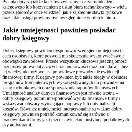
Pytania dotyczą także kosztów związanych z zatrudnieniem
księgowego lub korzystaniem z usług biura rachunkowego – wielu
przedsiębiorców chce wiedzieć, jakie są średnie stawki rynkowe
oraz jakie usługi powinny być uwzględnione w ofercie biura.
Jakie umiejętności powinien posiadać
dobry księgowy
Dobry księgowy powinien dysponować szeregiem umiejętności i
cech osobistych, które pozwolą mu skutecznie wykonywać swoje
obowiązki zawodowe. Przede wszystkim kluczowa jest znajomość
przepisów prawa dotyczących rachunkowości oraz podatków – bez
tej wiedzy niemożliwe jest prawidłowe prowadzenie ewidencji
finansowej firmy. Księgowy powinien być także biegły w obsłudze
programów komputerowych wykorzystywanych do prowadzenia
ksiąg rachunkowych oraz sporządzania raportów finansowych.
Umiejętność analizy danych finansowych jest równie istotna –
dobry księgowy potrafi interpretować wyniki finansowe firmy i
wskazywać obszary wymagające poprawy lub optymalizacji
kosztów. Również umiejętności interpersonalne są ważne; dobry
księgowy powinien potrafić komunikować się zarówno z
pracownikami firmy, jak i przedstawicielami instytucji podatkowych
czy audytorami.