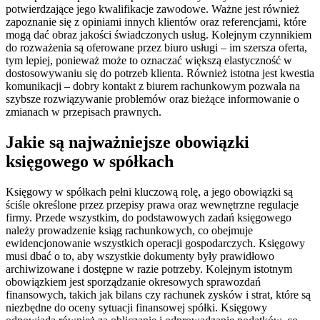
potwierdzające jego kwalifikacje zawodowe. Ważne jest również
zapoznanie się z opiniami innych klientów oraz referencjami, które
mogą dać obraz jakości świadczonych usług. Kolejnym czynnikiem
do rozważenia są oferowane przez biuro usługi – im szersza oferta,
tym lepiej, ponieważ może to oznaczać większą elastyczność w
dostosowywaniu się do potrzeb klienta. Również istotna jest kwestia
komunikacji – dobry kontakt z biurem rachunkowym pozwala na
szybsze rozwiązywanie problemów oraz bieżące informowanie o
zmianach w przepisach prawnych.
Jakie są najważniejsze obowiązki
księgowego w spółkach
Księgowy w spółkach pełni kluczową rolę, a jego obowiązki są
ściśle określone przez przepisy prawa oraz wewnętrzne regulacje
firmy. Przede wszystkim, do podstawowych zadań księgowego
należy prowadzenie ksiąg rachunkowych, co obejmuje
ewidencjonowanie wszystkich operacji gospodarczych. Księgowy
musi dbać o to, aby wszystkie dokumenty były prawidłowo
archiwizowane i dostępne w razie potrzeby. Kolejnym istotnym
obowiązkiem jest sporządzanie okresowych sprawozdań
finansowych, takich jak bilans czy rachunek zysków i strat, które są
niezbędne do oceny sytuacji finansowej spółki. Księgowy