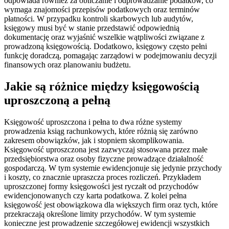
odpowiada również za obliczanie i odprowadzanie podatków, co
wymaga znajomości przepisów podatkowych oraz terminów
płatności. W przypadku kontroli skarbowych lub audytów,
księgowy musi być w stanie przedstawić odpowiednią
dokumentację oraz wyjaśnić wszelkie wątpliwości związane z
prowadzoną księgowością. Dodatkowo, księgowy często pełni
funkcję doradczą, pomagając zarządowi w podejmowaniu decyzji
finansowych oraz planowaniu budżetu.
Jakie są różnice między księgowością
uproszczoną a pełną
Księgowość uproszczona i pełna to dwa różne systemy
prowadzenia ksiąg rachunkowych, które różnią się zarówno
zakresem obowiązków, jak i stopniem skomplikowania.
Księgowość uproszczona jest zazwyczaj stosowana przez małe
przedsiębiorstwa oraz osoby fizyczne prowadzące działalność
gospodarczą. W tym systemie ewidencjonuje się jedynie przychody
i koszty, co znacznie upraszcza proces rozliczeń. Przykładem
uproszczonej formy księgowości jest ryczałt od przychodów
ewidencjonowanych czy karta podatkowa. Z kolei pełna
księgowość jest obowiązkowa dla większych firm oraz tych, które
przekraczają określone limity przychodów. W tym systemie
konieczne jest prowadzenie szczegółowej ewidencji wszystkich