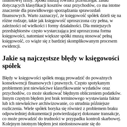
finansowej firmy. Spółki muszą również przestrzegać zasad
dotyczących klasyfikacji kosztów oraz przychodów, co ma istotne
znaczenie dla prawidłowego sporządzania sprawozdań
finansowych. Warto zaznaczyć, że księgowość spółek dzieli się na
różne rodzaje, takie jak księgowość uproszczona czy pełna, w
zależności od wielkości i formy działalności. Dla mniejszych
przedsiębiorstw często wystarczająca jest uproszczona forma
księgowości, natomiast większe spółki muszą stosować pełną
księgowość, co wiąże się z bardziej skomplikowanym procesem
ewidencji.
Jakie są najczęstsze błędy w księgowości
spółek
Błędy w księgowości spółek mogą prowadzić do poważnych
konsekwencji finansowych i prawnych. Często spotykanym
problemem jest niewłaściwe klasyfikowanie wydatków oraz
przychodów, co może skutkować błędnym obliczeniem podatków.
Innym częstym błędem jest brak terminowego wystawiania faktur
lub ich niewłaściwe archiwizowanie, co utrudnia późniejsze
rozliczenia. Wiele spółek boryka się również z problemem braku
odpowiedniej dokumentacji potwierdzającej dokonane transakcje,
co może prowadzić do trudności w przypadku kontroli skarbowej.
Kolejnym istotnym błędem jest niedostosowanie się do