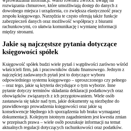
wprowadzania informacji. Warto również zwrócić uwagę na
rozwiązania chmurowe, które umożliwiają dostęp do danych z
dowolnego miejsca i urządzenia, co zwiększa elastyczność pracy
zespołu księgowego. Narzędzia te często oferują także funkcje
zabezpieczeń danych oraz możliwość współpracy z biurami
rachunkowymi, co ułatwia komunikację i wymianę informacji
między stronami.
Jakie są najczęstsze pytania dotyczące
księgowości spółek
Księgowość spółek budzi wiele pytań i wątpliwości zarówno wśród
właścicieli firm, jak i pracowników działu finansowego. Jednym z
najczęściej zadawanych pytań jest to dotyczące wyboru
odpowiedniego systemu księgowego – uproszczonego czy pełnego
– oraz tego, jakie są kryteria decydujące o tym wyborze. Inne
pytanie dotyczy terminów składania deklaracji podatkowych oraz
obowiązków związanych z ich przygotowaniem. Wiele osób
zastanawia się także nad tym, jakie dokumenty są niezbędne do
prawidłowego prowadzenia księgowości oraz jakie są
konsekwencje błędnego ich sporządzenia lub braku wymaganej
dokumentacji. Kolejnym istotnym zagadnieniem jest kwestia zmian
w przepisach prawa – wiele osób poszukuje informacji na temat
aktualnych regulacji dotyczących rachunkowości oraz podatków.