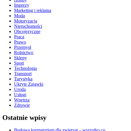
Imprezy
Marketing i reklama
Moda
Motoryzacja
Nieruchomości
Obcojęzyczne
Praca
Prawo
Przemysł
Rolnictwo
Sklepy
Sport
Technologia
Transport
Turystyka
Ukryte Zajawki
Uroda
Usługi
Wnętrza
Zdrowie
Ostatnie wpisy
Budowa krematorium dla zwierząt – wszystko co