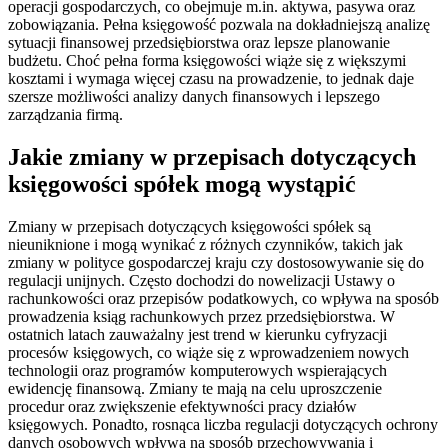
operacji gospodarczych, co obejmuje m.in. aktywa, pasywa oraz
zobowiązania. Pełna księgowość pozwala na dokładniejszą analizę
sytuacji finansowej przedsiębiorstwa oraz lepsze planowanie
budżetu. Choć pełna forma księgowości wiąże się z większymi
kosztami i wymaga więcej czasu na prowadzenie, to jednak daje
szersze możliwości analizy danych finansowych i lepszego
zarządzania firmą.
Jakie zmiany w przepisach dotyczących
księgowości spółek mogą wystąpić
Zmiany w przepisach dotyczących księgowości spółek są
nieuniknione i mogą wynikać z różnych czynników, takich jak
zmiany w polityce gospodarczej kraju czy dostosowywanie się do
regulacji unijnych. Często dochodzi do nowelizacji Ustawy o
rachunkowości oraz przepisów podatkowych, co wpływa na sposób
prowadzenia ksiąg rachunkowych przez przedsiębiorstwa. W
ostatnich latach zauważalny jest trend w kierunku cyfryzacji
procesów księgowych, co wiąże się z wprowadzeniem nowych
technologii oraz programów komputerowych wspierających
ewidencję finansową. Zmiany te mają na celu uproszczenie
procedur oraz zwiększenie efektywności pracy działów
księgowych. Ponadto, rosnąca liczba regulacji dotyczących ochrony
danych osobowych wpływa na sposób przechowywania i