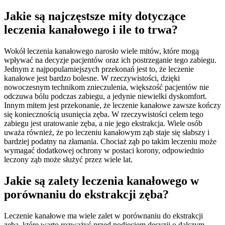
Jakie są najczęstsze mity dotyczące
leczenia kanałowego i ile to trwa?
Wokół leczenia kanałowego narosło wiele mitów, które mogą
wpływać na decyzje pacjentów oraz ich postrzeganie tego zabiegu.
Jednym z najpopularniejszych przekonań jest to, że leczenie
kanałowe jest bardzo bolesne. W rzeczywistości, dzięki
nowoczesnym technikom znieczulenia, większość pacjentów nie
odczuwa bólu podczas zabiegu, a jedynie niewielki dyskomfort.
Innym mitem jest przekonanie, że leczenie kanałowe zawsze kończy
się koniecznością usunięcia zęba. W rzeczywistości celem tego
zabiegu jest uratowanie zęba, a nie jego ekstrakcja. Wiele osób
uważa również, że po leczeniu kanałowym ząb staje się słabszy i
bardziej podatny na złamania. Chociaż ząb po takim leczeniu może
wymagać dodatkowej ochrony w postaci korony, odpowiednio
leczony ząb może służyć przez wiele lat.
Jakie są zalety leczenia kanałowego w
porównaniu do ekstrakcji zęba?
Leczenie kanałowe ma wiele zalet w porównaniu do ekstrakcji
zęba, które warto rozważyć przed podjęciem decyzji o dalszym