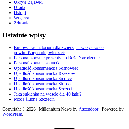
Ukryte Zajawki
Uroda
Usługi
Wnętrza
Zdrowie
Ostatnie wpisy
Budowa krematorium dla zwierząt – wszystko co
powinniśmy o niej wiedzieć
Personalizowane prezenty na Boże Narodzenie
Personalizowana statuetka
Upadłość konsumencka Sosnowiec
Upadłość konsumencka Rzeszów
Upadłość konsumencka Siedlce
Upadłość konsumencka Słupsk
Upadłość konsumencka Szczecin
Jaka sukienka na wesele dla 40 latki?
Moda ślubna Szczecin
Copyright © 2026
| Millennium News by
Ascendoor
| Powered by
WordPress
.