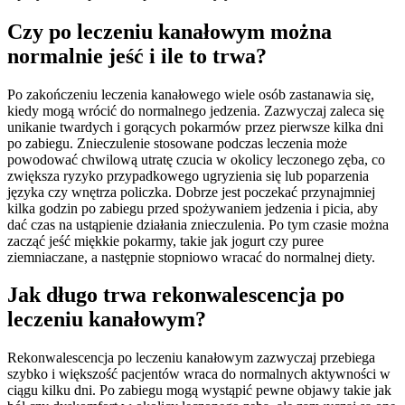
Czy po leczeniu kanałowym można
normalnie jeść i ile to trwa?
Po zakończeniu leczenia kanałowego wiele osób zastanawia się,
kiedy mogą wrócić do normalnego jedzenia. Zazwyczaj zaleca się
unikanie twardych i gorących pokarmów przez pierwsze kilka dni
po zabiegu. Znieczulenie stosowane podczas leczenia może
powodować chwilową utratę czucia w okolicy leczonego zęba, co
zwiększa ryzyko przypadkowego ugryzienia się lub poparzenia
języka czy wnętrza policzka. Dobrze jest poczekać przynajmniej
kilka godzin po zabiegu przed spożywaniem jedzenia i picia, aby
dać czas na ustąpienie działania znieczulenia. Po tym czasie można
zacząć jeść miękkie pokarmy, takie jak jogurt czy puree
ziemniaczane, a następnie stopniowo wracać do normalnej diety.
Jak długo trwa rekonwalescencja po
leczeniu kanałowym?
Rekonwalescencja po leczeniu kanałowym zazwyczaj przebiega
szybko i większość pacjentów wraca do normalnych aktywności w
ciągu kilku dni. Po zabiegu mogą wystąpić pewne objawy takie jak