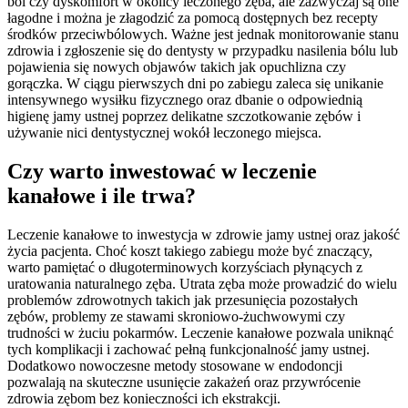
ból czy dyskomfort w okolicy leczonego zęba, ale zazwyczaj są one
łagodne i można je złagodzić za pomocą dostępnych bez recepty
środków przeciwbólowych. Ważne jest jednak monitorowanie stanu
zdrowia i zgłoszenie się do dentysty w przypadku nasilenia bólu lub
pojawienia się nowych objawów takich jak opuchlizna czy
gorączka. W ciągu pierwszych dni po zabiegu zaleca się unikanie
intensywnego wysiłku fizycznego oraz dbanie o odpowiednią
higienę jamy ustnej poprzez delikatne szczotkowanie zębów i
używanie nici dentystycznej wokół leczonego miejsca.
Czy warto inwestować w leczenie
kanałowe i ile trwa?
Leczenie kanałowe to inwestycja w zdrowie jamy ustnej oraz jakość
życia pacjenta. Choć koszt takiego zabiegu może być znaczący,
warto pamiętać o długoterminowych korzyściach płynących z
uratowania naturalnego zęba. Utrata zęba może prowadzić do wielu
problemów zdrowotnych takich jak przesunięcia pozostałych
zębów, problemy ze stawami skroniowo-żuchwowymi czy
trudności w żuciu pokarmów. Leczenie kanałowe pozwala uniknąć
tych komplikacji i zachować pełną funkcjonalność jamy ustnej.
Dodatkowo nowoczesne metody stosowane w endodoncji
pozwalają na skuteczne usunięcie zakażeń oraz przywrócenie
zdrowia zębom bez konieczności ich ekstrakcji.