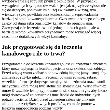
wydobywanie się ropy lub płynu z okolic zęba. W przypadku
wystąpienia tych symptomów ważne jest jak najszybsze zgłoszenie
się do dentysty, ponieważ im dłużej zwlekamy z wizytą, tym
większe ryzyko powikłań oraz konieczności przeprowadzenia
bardziej skomplikowanego leczenia. Czas trwania samego zabiegu
zależy od stanu zęba oraz liczby kanałów do opracowania.
Zazwyczaj całe leczenie trwa od jednej do trzech godzin, ale w
bardziej skomplikowanych przypadkach może wymagać więcej
czasu oraz dodatkowych wizyt kontrolnych.
Jak przygotować się do leczenia
kanałowego i ile to trwa?
Przygotowanie do leczenia kanałowego jest kluczowym elementem,
który może wpłynąć na komfort pacjenta oraz skuteczność zabiegu.
Przed wizytą warto zadbać o odpowiednią higienę jamy ustnej, aby
zmniejszyć ryzyko infekcji. Pacjenci powinni również zebrać
wszelkie informacje dotyczące swojego stanu zdrowia oraz historii
medycznej, które mogą być istotne dla stomatologa. Warto również
omówić wszelkie leki przyjmowane na stałe oraz alergie, aby lekarz
mógł dostosować znieczulenie i inne środki do indywidualnych
potrzeb pacjenta. Dzień przed zabiegiem zaleca się unikanie
alkoholu oraz ciężkostrawnych posiłków, co może pomóc w
lepszym samopoczuciu podczas wizyty.