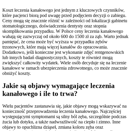
Koszt leczenia kanałowego jest jednym z kluczowych czynników,
które pacjenci biorą pod uwagę przed podjęciem decyzji o zabiegu.
Ceny mogą się znacznie różnić w zależności od lokalizacji gabinetu
stomatologicznego, doświadczenia dentysty oraz stopnia
skomplikowania przypadku. W Polsce ceny leczenia kanałowego
wahają się zazwyczaj od około 600 do 1500 zł za ząb. Warto jednak
pamiętać, że cena może być wyższa w przypadku zębów
trzonowych, które mają więcej kanałów do opracowania.
Dodatkowo, jeśli konieczne jest wykonanie zdjęć rentgenowskich
lub innych badań diagnostycznych, koszty te również mogą
zwiększyć całkowity wydatek. Wiele osób decyduje się na leczenie
kanałowe w ramach ubezpieczenia zdrowotnego, co może znacznie
obniżyć koszty.
Jakie są objawy wymagające leczenia
kanałowego i ile to trwa?
Wielu pacjentów zastanawia się, jakie objawy mogą wskazywać na
konieczność przeprowadzenia leczenia kanałowego. Najczęściej
występującymi symptomami są silny ból zęba, szczególnie podczas
żucia lub dotyku, a także nadwrażliwość na ciepło i zimno. Inne
objawy to opuchlizna dziąseł, zmiana koloru zęba oraz