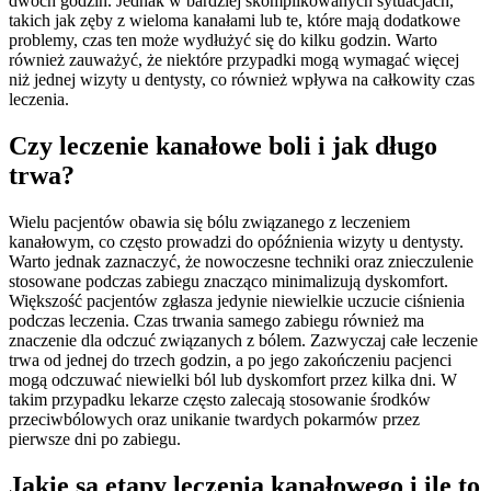
dwóch godzin. Jednak w bardziej skomplikowanych sytuacjach,
takich jak zęby z wieloma kanałami lub te, które mają dodatkowe
problemy, czas ten może wydłużyć się do kilku godzin. Warto
również zauważyć, że niektóre przypadki mogą wymagać więcej
niż jednej wizyty u dentysty, co również wpływa na całkowity czas
leczenia.
Czy leczenie kanałowe boli i jak długo
trwa?
Wielu pacjentów obawia się bólu związanego z leczeniem
kanałowym, co często prowadzi do opóźnienia wizyty u dentysty.
Warto jednak zaznaczyć, że nowoczesne techniki oraz znieczulenie
stosowane podczas zabiegu znacząco minimalizują dyskomfort.
Większość pacjentów zgłasza jedynie niewielkie uczucie ciśnienia
podczas leczenia. Czas trwania samego zabiegu również ma
znaczenie dla odczuć związanych z bólem. Zazwyczaj całe leczenie
trwa od jednej do trzech godzin, a po jego zakończeniu pacjenci
mogą odczuwać niewielki ból lub dyskomfort przez kilka dni. W
takim przypadku lekarze często zalecają stosowanie środków
przeciwbólowych oraz unikanie twardych pokarmów przez
pierwsze dni po zabiegu.
Jakie są etapy leczenia kanałowego i ile to