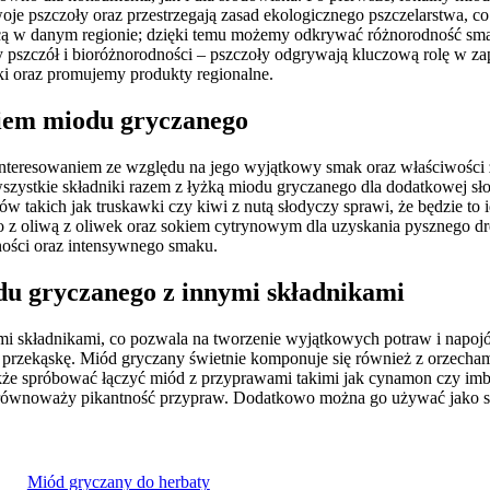
je pszczoły oraz przestrzegają zasad ekologicznego pszczelarstwa, co
ącą w danym regionie; dzięki temu możemy odkrywać różnorodność s
ny pszczół i bioróżnorodności – pszczoły odgrywają kluczową rolę w 
i oraz promujemy produkty regionalne.
yciem miodu gryczanego
interesowaniem ze względu na jego wyjątkowy smak oraz właściwości 
szystkie składniki razem z łyżką miodu gryczanego dla dodatkowej s
akich jak truskawki czy kiwi z nutą słodyczy sprawi, że będzie to id
 z oliwą z oliwek oraz sokiem cytrynowym dla uzyskania pysznego dr
ości oraz intensywnego smaku.
odu gryczanego z innymi składnikami
 składnikami, co pozwala na tworzenie wyjątkowych potraw i napojó
 przekąskę. Miód gryczany świetnie komponuje się również z orzecha
kże spróbować łączyć miód z przyprawami takimi jak cynamon czy imb
 zrównoważy pikantność przypraw. Dodatkowo można go używać jako sk
Miód gryczany do herbaty