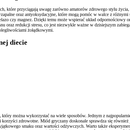
ch, które przyciągają uwagę zarówno amatorów zdrowego stylu życia,
iwzapalne oraz antyoksydacyjne, które mogą pomóc w walce z różnymi
 żelazo czy magnez. Dzięki temu może wspierać układ odpornościowy 
nu oraz redukcji stresu, co jest niezwykle ważne w dzisiejszym zab
olegliwościami żołądkowymi.
ej diecie
 który można wykorzystać na wiele sposobów. Jednym z najpopularnie
si korzyści zdrowotne. Miód gryczany doskonale sprawdza się również 
 wyjątkowego smaku oraz wartości odżywczych. Warto także eksperym