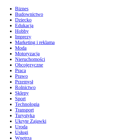
Biznes
Budownictwo
Dziecko
Edukacja
Hobby
Imprezy
Marketing i reklama
Moda
Motoryzacja
Nieruchomości
Obcojęzyczne
Praca
Prawo
Przemysł
Rolnictwo
Sklepy
Sport
Technologia
Transport
Turystyka
Ukryte Zajawki
Uroda
Usługi
Wnętrza