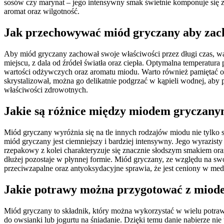
sosów czy marynat – jego intensywny smak świetnie komponuje się 
aromat oraz wilgotność.
Jak przechowywać miód gryczany aby zac
Aby miód gryczany zachował swoje właściwości przez długi czas, w
miejscu, z dala od źródeł światła oraz ciepła. Optymalna temperatu
wartości odżywczych oraz aromatu miodu. Warto również pamiętać o 
skrystalizował, można go delikatnie podgrzać w kąpieli wodnej, aby
właściwości zdrowotnych.
Jakie są różnice między miodem gryczany
Miód gryczany wyróżnia się na tle innych rodzajów miodu nie tylko s
miód gryczany jest ciemniejszy i bardziej intensywny. Jego wyrazist
rzepakowy z kolei charakteryzuje się znacznie słodszym smakiem ora
dłużej pozostaje w płynnej formie. Miód gryczany, ze względu na sw
przeciwzapalne oraz antyoksydacyjne sprawia, że jest ceniony w med
Jakie potrawy można przygotować z mio
Miód gryczany to składnik, który można wykorzystać w wielu potra
do owsianki lub jogurtu na śniadanie. Dzięki temu danie nabierze n