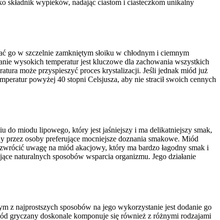
 składnik wypieków, nadając ciastom i ciasteczkom unikalny
mać go w szczelnie zamkniętym słoiku w chłodnym i ciemnym
kanie wysokich temperatur jest kluczowe dla zachowania wszystkich
ra może przyspieszyć proces krystalizacji. Jeśli jednak miód już
peratur powyżej 40 stopni Celsjusza, aby nie stracił swoich cennych
do miodu lipowego, który jest jaśniejszy i ma delikatniejszy smak,
rany przez osoby preferujące mocniejsze doznania smakowe. Miód
eż zwrócić uwagę na miód akacjowy, który ma bardzo łagodny smak i
ujące naturalnych sposobów wsparcia organizmu. Jego działanie
m z najprostszych sposobów na jego wykorzystanie jest dodanie go
Miód gryczany doskonale komponuje się również z różnymi rodzajami