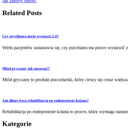
Jak założyć ogród?
Related Posts
Czy psychiatra może wystawić L4?
Wielu pacjentów zastanawia się, czy psychiatra ma prawo wystawić zw
Miód gryczany jak stosować?
Miód gryczany to produkt pszczelarski, który cieszy się coraz więks
Jak długo trwa rehabilitacja po endoprotezie kolana?
Rehabilitacja po endoprotezie kolana to proces, który wymaga staran
Kategorie