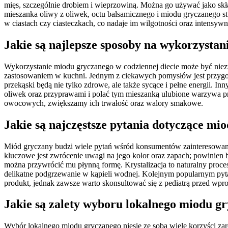
mięs, szczególnie drobiem i wieprzowiną. Można go używać jako skł
mieszanka oliwy z oliwek, octu balsamicznego i miodu gryczanego 
w ciastach czy ciasteczkach, co nadaje im wilgotności oraz intensyw
Jakie są najlepsze sposoby na wykorzysta
Wykorzystanie miodu gryczanego w codziennej diecie może być niez
zastosowaniem w kuchni. Jednym z ciekawych pomysłów jest przyg
przekąski będą nie tylko zdrowe, ale także sycące i pełne energii.
oliwek oraz przyprawami i polać tym mieszanką ulubione warzywa 
owocowych, zwiększamy ich trwałość oraz walory smakowe.
Jakie są najczęstsze pytania dotyczące mi
Miód gryczany budzi wiele pytań wśród konsumentów zainteresowanyc
kluczowe jest zwrócenie uwagi na jego kolor oraz zapach; powinien być
można przywrócić mu płynną formę. Krystalizacja to naturalny proce
delikatne podgrzewanie w kąpieli wodnej. Kolejnym popularnym pytan
produkt, jednak zawsze warto skonsultować się z pediatrą przed wp
Jakie są zalety wyboru lokalnego miodu g
Wybór lokalnego miodu gryczanego niesie ze sobą wiele korzyści zar