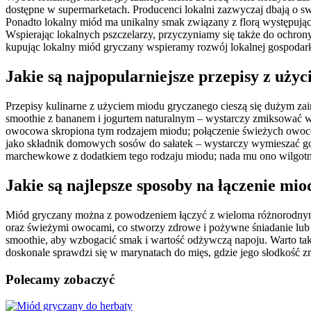
dostępne w supermarketach. Producenci lokalni zazwyczaj dbają o swo
Ponadto lokalny miód ma unikalny smak związany z florą występuj
Wspierając lokalnych pszczelarzy, przyczyniamy się także do ochro
kupując lokalny miód gryczany wspieramy rozwój lokalnej gospodark
Jakie są najpopularniejsze przepisy z uż
Przepisy kulinarne z użyciem miodu gryczanego cieszą się dużym za
smoothie z bananem i jogurtem naturalnym – wystarczy zmiksować w
owocowa skropiona tym rodzajem miodu; połączenie świeżych owoców t
jako składnik domowych sosów do sałatek – wystarczy wymieszać go
marchewkowe z dodatkiem tego rodzaju miodu; nada mu ono wilgotn
Jakie są najlepsze sposoby na łączenie mi
Miód gryczany można z powodzeniem łączyć z wieloma różnorodnymi
oraz świeżymi owocami, co stworzy zdrowe i pożywne śniadanie lub
smoothie, aby wzbogacić smak i wartość odżywczą napoju. Warto ta
doskonale sprawdzi się w marynatach do mięs, gdzie jego słodkość
Polecamy zobaczyć
Nawigacja