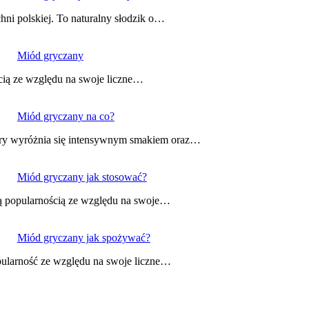
ni polskiej. To naturalny słodzik o…
Miód gryczany
ścią ze względu na swoje liczne…
Miód gryczany na co?
tóry wyróżnia się intensywnym smakiem oraz…
Miód gryczany jak stosować?
szą popularnością ze względu na swoje…
Miód gryczany jak spożywać?
opularność ze względu na swoje liczne…