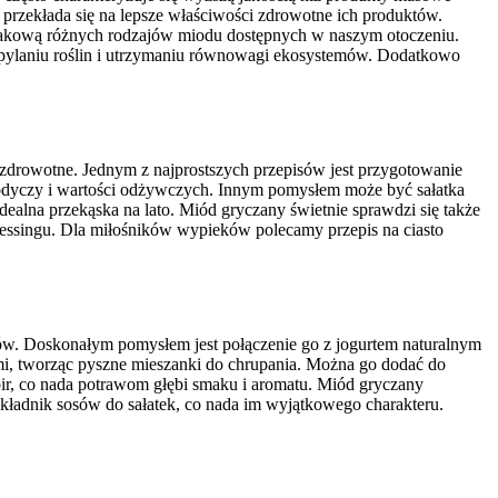
 przekłada się na lepsze właściwości zdrowotne ich produktów.
makową różnych rodzajów miodu dostępnych w naszym otoczeniu.
zapylaniu roślin i utrzymaniu równowagi ekosystemów. Dodatkowo
zdrowotne. Jednym z najprostszych przepisów jest przygotowanie
łodyczy i wartości odżywczych. Innym pomysłem może być sałatka
ealna przekąska na lato. Miód gryczany świetnie sprawdzi się także
essingu. Dla miłośników wypieków polecamy przepis na ciasto
w. Doskonałym pomysłem jest połączenie go z jogurtem naturalnym
mi, tworząc pyszne mieszanki do chrupania. Można go dodać do
ir, co nada potrawom głębi smaku i aromatu. Miód gryczany
ładnik sosów do sałatek, co nada im wyjątkowego charakteru.