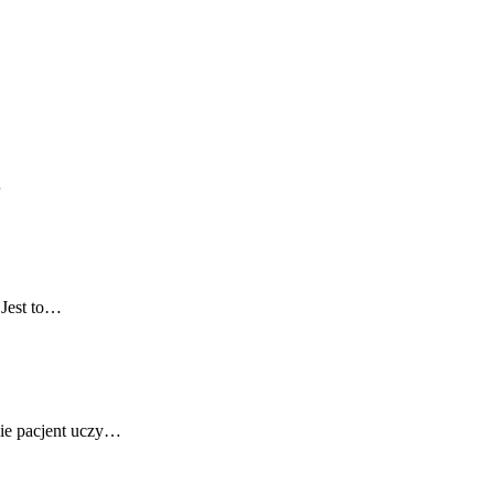
…
 Jest to…
zie pacjent uczy…