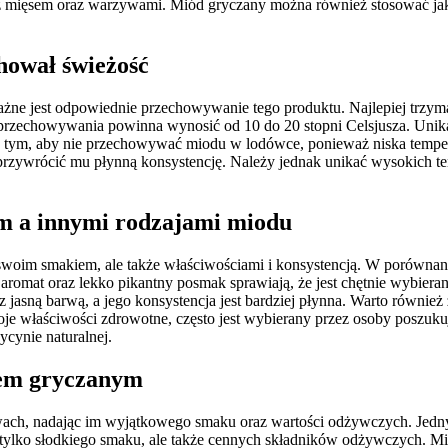
z mięsem oraz warzywami. Miód gryczany można również stosować jako
hował świeżość
ażne jest odpowiednie przechowywanie tego produktu. Najlepiej trzy
ra przechowywania powinna wynosić od 10 do 20 stopni Celsjusza. Uni
tym, aby nie przechowywać miodu w lodówce, ponieważ niska temperatu
 przywrócić mu płynną konsystencję. Należy jednak unikać wysokich tem
m a innymi rodzajami miodu
woim smakiem, ale także właściwościami i konsystencją. W porównaniu 
y aromat oraz lekko pikantny posmak sprawiają, że jest chętnie wybie
z jasną barwą, a jego konsystencja jest bardziej płynna. Warto równi
oje właściwości zdrowotne, często jest wybierany przez osoby poszuk
ycynie naturalnej.
dem gryczanym
wach, nadając im wyjątkowego smaku oraz wartości odżywczych. Jedny
ie tylko słodkiego smaku, ale także cennych składników odżywczych. 