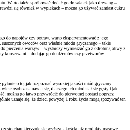
tu. Warto także spróbować dodać go do sałatek jako dressing –
sprawdzi się również w wypiekach – można go używać zamiast cukru
 go do napojów czy potraw, warto eksperymentować z jego
 suszonych owoców oraz właśnie miodu gryczanego – takie
ry do pieczenia warzyw – wystarczy wymieszać go z odrobiną oliwy z
alny konserwant – dodając go do dżemów czy przetworów
pytanie o to, jak rozpoznać wysokiej jakości miód gryczany –
iele osób zastanawia się, dlaczego ich miód stał się gęsty i jak
ość; można go łatwo przywrócić do pierwotnej postaci poprzez
ólnie uznaje się, że dzieci powyżej 1 roku życia mogą spożywać ten
 często charakteryzuje się wyższą jakością niż produkty masowe