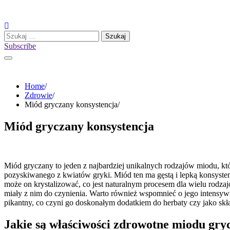
Skip
to
content
Szukaj:
Subscribe
Home
Zdrowie
Miód gryczany konsystencja
Miód gryczany konsystencja
Miód gryczany to jeden z najbardziej unikalnych rodzajów miodu, któ
pozyskiwanego z kwiatów gryki. Miód ten ma gęstą i lepką konsysten
może on krystalizować, co jest naturalnym procesem dla wielu rodza
miały z nim do czynienia. Warto również wspomnieć o jego intensywn
pikantny, co czyni go doskonałym dodatkiem do herbaty czy jako skł
Jakie są właściwości zdrowotne miodu gry