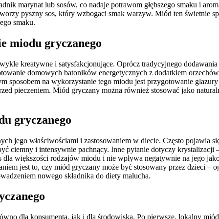
adnik marynat lub sosów, co nadaje potrawom głębszego smaku i aroma
stworzy pyszny sos, który wzbogaci smak warzyw. Miód ten świetnie 
nego smaku.
nie miodu gryczanego
wykle kreatywne i satysfakcjonujące. Oprócz tradycyjnego dodawania
otowanie domowych batoników energetycznych z dodatkiem orzechów,
 Innym sposobem na wykorzystanie tego miodu jest przygotowanie glazu
przed pieczeniem. Miód gryczany można również stosować jako natur
odu gryczanego
h jego właściwościami i zastosowaniem w diecie. Często pojawia się 
 ciemny i intensywnie pachnący. Inne pytanie dotyczy krystalizacji – w
s dla większości rodzajów miodu i nie wpływa negatywnie na jego jak
iem jest to, czy miód gryczany może być stosowany przez dzieci – og
rowadzeniem nowego składnika do diety malucha.
ryczanego
ówno dla konsumenta, jak i dla środowiska. Po pierwsze, lokalny miód