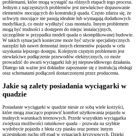
problemami, które mogą wystąpić na różnych etapach tego procesu.
Jednym z najczęstszych problemów jest niewłaściwe dopasowanie
elementów mocujących do konstrukcji quada. Często zdarza się, że
uchwyty mocujące nie pasują idealnie lub wymagają dodatkowych
modyfikacji, co może wydłużyć czas montażu. Innym problemem
mogą być trudności z dostępem do miejsc instalacyjnych,
szczególnie w przypadku modeli quada o skomplikowanej budowie.
W takich sytuacjach konieczne może być użycie specjalistycznych
narzędzi lub nawet demontaż innych elementów pojazdu w celu
uzyskania lepszego dostępu. Kolejnym częstym problemem jest
niewłaściwe podłączenie przewodów elektrycznych, co może
prowadzić do awarii wyciągarki lub jej nieprawidłowego działania.
Dlatego tak ważne jest dokładne zapoznanie się z instrukcją obsługi
oraz schematami podłączeń dostarczonymi przez producenta.
Jakie są zalety posiadania wyciągarki w
quadzie
Posiadanie wyciągarki w quadzie niesie ze sobą wiele korzyści,
które mogą znacząco poprawić komfort użytkowania pojazdu w
trudnych warunkach terenowych. Przede wszystkim wyciągarka
zwiększa możliwości ratunkowe quada – pozwala na szybkie
wydobycie pojazdu z błota czy piasku oraz pomoc innym
uczestnikom ruchu off-road w sytuacjach kryzysowych. Dzięki