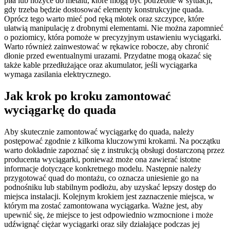
piła lub nożyce do metalu, które mogą być potrzebne w sytuacji,
gdy trzeba będzie dostosować elementy konstrukcyjne quada.
Oprócz tego warto mieć pod ręką młotek oraz szczypce, które
ułatwią manipulację z drobnymi elementami. Nie można zapomnieć
o poziomicy, która pomoże w precyzyjnym ustawieniu wyciągarki.
Warto również zainwestować w rękawice robocze, aby chronić
dłonie przed ewentualnymi urazami. Przydatne mogą okazać się
także kable przedłużające oraz akumulator, jeśli wyciągarka
wymaga zasilania elektrycznego.
Jak krok po kroku zamontować
wyciągarkę do quada
Aby skutecznie zamontować wyciągarkę do quada, należy
postępować zgodnie z kilkoma kluczowymi krokami. Na początku
warto dokładnie zapoznać się z instrukcją obsługi dostarczoną przez
producenta wyciągarki, ponieważ może ona zawierać istotne
informacje dotyczące konkretnego modelu. Następnie należy
przygotować quad do montażu, co oznacza uniesienie go na
podnośniku lub stabilnym podłożu, aby uzyskać lepszy dostęp do
miejsca instalacji. Kolejnym krokiem jest zaznaczenie miejsca, w
którym ma zostać zamontowana wyciągarka. Ważne jest, aby
upewnić się, że miejsce to jest odpowiednio wzmocnione i może
udźwignąć ciężar wyciągarki oraz siły działające podczas jej