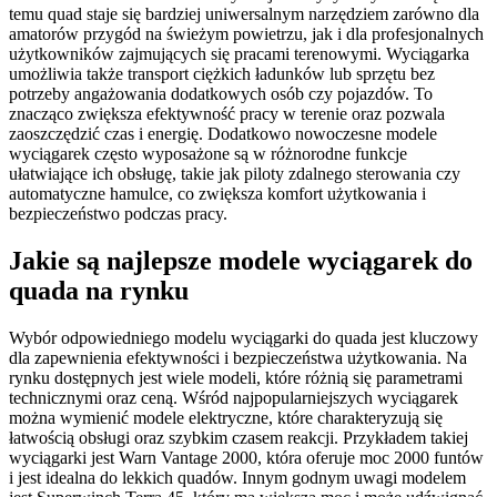
temu quad staje się bardziej uniwersalnym narzędziem zarówno dla
amatorów przygód na świeżym powietrzu, jak i dla profesjonalnych
użytkowników zajmujących się pracami terenowymi. Wyciągarka
umożliwia także transport ciężkich ładunków lub sprzętu bez
potrzeby angażowania dodatkowych osób czy pojazdów. To
znacząco zwiększa efektywność pracy w terenie oraz pozwala
zaoszczędzić czas i energię. Dodatkowo nowoczesne modele
wyciągarek często wyposażone są w różnorodne funkcje
ułatwiające ich obsługę, takie jak piloty zdalnego sterowania czy
automatyczne hamulce, co zwiększa komfort użytkowania i
bezpieczeństwo podczas pracy.
Jakie są najlepsze modele wyciągarek do
quada na rynku
Wybór odpowiedniego modelu wyciągarki do quada jest kluczowy
dla zapewnienia efektywności i bezpieczeństwa użytkowania. Na
rynku dostępnych jest wiele modeli, które różnią się parametrami
technicznymi oraz ceną. Wśród najpopularniejszych wyciągarek
można wymienić modele elektryczne, które charakteryzują się
łatwością obsługi oraz szybkim czasem reakcji. Przykładem takiej
wyciągarki jest Warn Vantage 2000, która oferuje moc 2000 funtów
i jest idealna do lekkich quadów. Innym godnym uwagi modelem