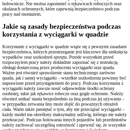
holownicze. Nie można zapomnieć o rękawicach roboczych oraz
okularach ochronnych, które zapewnią bezpieczeństwo podczas
pracy nad montażem.
Jakie są zasady bezpieczeństwa podczas
korzystania z wyciągarki w quadzie
Korzystanie z wyciągarki w quadzie wiąże się z pewnymi zasadami
bezpieczeństwa, których przestrzeganie jest kluczowe dla uniknięcia
wypadków oraz uszkodzeń sprzętu. Przede wszystkim przed
rozpoczęciem pracy należy dokładnie zapoznać się z instrukcją
obsługi dostarczoną przez producenta wyciągarki oraz quada.
Ważne jest również sprawdzenie stanu technicznego zarówno
quada, jak i samej wyciągarki – wszelkie uszkodzenia powinny być
naprawione przed przystąpieniem do pracy. Podczas korzystania z
wyciągarki należy zawsze nosić odpowiednie środki ochrony
osobistej, takie jak rękawice robocze oraz gogle ochronne. Należy
również unikać stania bezpośrednio za liną podczas jej używania –
w przypadku zerwania liny może dojść do poważnych obrażeń
ciała. Warto także pamiętać o tym, aby nie przeciążać wyciągarki –
każdy model ma określony maksymalny udźwig, którego nie należy
przekraczać. Podczas holowania innych pojazdów lub przedmiotów
należy zachować szczególną ostrożność i upewnić się, że wszystkie