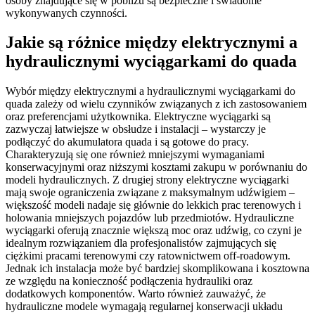
osoby znajdujące się w pobliżu są bezpieczne i świadome
wykonywanych czynności.
Jakie są różnice między elektrycznymi a
hydraulicznymi wyciągarkami do quada
Wybór między elektrycznymi a hydraulicznymi wyciągarkami do
quada zależy od wielu czynników związanych z ich zastosowaniem
oraz preferencjami użytkownika. Elektryczne wyciągarki są
zazwyczaj łatwiejsze w obsłudze i instalacji – wystarczy je
podłączyć do akumulatora quada i są gotowe do pracy.
Charakteryzują się one również mniejszymi wymaganiami
konserwacyjnymi oraz niższymi kosztami zakupu w porównaniu do
modeli hydraulicznych. Z drugiej strony elektryczne wyciągarki
mają swoje ograniczenia związane z maksymalnym udźwigiem –
większość modeli nadaje się głównie do lekkich prac terenowych i
holowania mniejszych pojazdów lub przedmiotów. Hydrauliczne
wyciągarki oferują znacznie większą moc oraz udźwig, co czyni je
idealnym rozwiązaniem dla profesjonalistów zajmujących się
ciężkimi pracami terenowymi czy ratownictwem off-roadowym.
Jednak ich instalacja może być bardziej skomplikowana i kosztowna
ze względu na konieczność podłączenia hydrauliki oraz
dodatkowych komponentów. Warto również zauważyć, że
hydrauliczne modele wymagają regularnej konserwacji układu