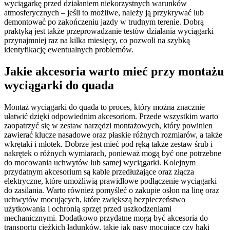
wyciągarkę przed działaniem niekorzystnych warunków
atmosferycznych – jeśli to możliwe, należy ją przykrywać lub
demontować po zakończeniu jazdy w trudnym terenie. Dobrą
praktyką jest także przeprowadzanie testów działania wyciągarki
przynajmniej raz na kilka miesięcy, co pozwoli na szybką
identyfikację ewentualnych problemów.
Jakie akcesoria warto mieć przy montażu
wyciągarki do quada
Montaż wyciągarki do quada to proces, który można znacznie
ułatwić dzięki odpowiednim akcesoriom. Przede wszystkim warto
zaopatrzyć się w zestaw narzędzi montażowych, który powinien
zawierać klucze nasadowe oraz płaskie różnych rozmiarów, a także
wkrętaki i młotek. Dobrze jest mieć pod ręką także zestaw śrub i
nakrętek o różnych wymiarach, ponieważ mogą być one potrzebne
do mocowania uchwytów lub samej wyciągarki. Kolejnym
przydatnym akcesorium są kable przedłużające oraz złącza
elektryczne, które umożliwią prawidłowe podłączenie wyciągarki
do zasilania. Warto również pomyśleć o zakupie osłon na linę oraz
uchwytów mocujących, które zwiększą bezpieczeństwo
użytkowania i ochronią sprzęt przed uszkodzeniami
mechanicznymi. Dodatkowo przydatne mogą być akcesoria do
transportu ciężkich ładunków, takie jak pasy mocujące czy haki