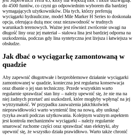
jest Superwinch Terra 45, który ma większą moc i może udźwignąć
do 4500 funtów, co czyni go odpowiednim wyborem dla bardziej
wymagających użytkowników. Dla tych, którzy preferują
wyciągarki hydrauliczne, model Mile Marker H Series to doskonała
opcja, oferująca dużą moc oraz niezawodność w trudnych
warunkach terenowych. Ważne jest również zwrócenie uwagi na
długość liny oraz jej materiał – stalowa lina jest bardziej odporna na
uszkodzenia, podczas gdy lina syntetyczna jest lżejsza i łatwiejsza w
obsłudze.
Jak dbać o wyciągarkę zamontowaną w
quadzie
Aby zapewnić długotrwałe i bezproblemowe działanie wyciągarki
zamontowanej w quadzie, konieczna jest regularna konserwacja
oraz dbanie o jej stan techniczny. Przede wszystkim warto
regularnie sprawdzać stan liny – należy upewnić się, że nie ma na
niej żadnych przetarć ani uszkodzeń, które mogłyby wpłynąć na jej
wytrzymałość. W przypadku zauważenia jakichkolwiek
nieprawidłowości warto wymienić linę na nową, aby uniknąć
ryzyka awarii podczas użytkowania. Kolejnym ważnym aspektem
jest kontrola mechanizmów wyciągarki – należy regularnie
smarować ruchome części oraz sprawdzać stan elektryki, aby
upewnić się, że wszystko działa prawidłowo. Warto także chronić