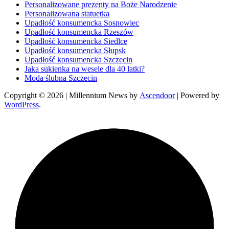
Personalizowane prezenty na Boże Narodzenie
Personalizowana statuetka
Upadłość konsumencka Sosnowiec
Upadłość konsumencka Rzeszów
Upadłość konsumencka Siedlce
Upadłość konsumencka Słupsk
Upadłość konsumencka Szczecin
Jaka sukienka na wesele dla 40 latki?
Moda ślubna Szczecin
Copyright © 2026
| Millennium News by
Ascendoor
| Powered by
WordPress
.