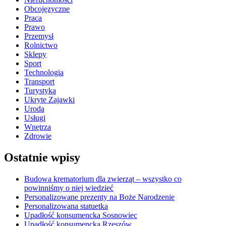
Obcojęzyczne
Praca
Prawo
Przemysł
Rolnictwo
Sklepy
Sport
Technologia
Transport
Turystyka
Ukryte Zajawki
Uroda
Usługi
Wnętrza
Zdrowie
Ostatnie wpisy
Budowa krematorium dla zwierząt – wszystko co
powinniśmy o niej wiedzieć
Personalizowane prezenty na Boże Narodzenie
Personalizowana statuetka
Upadłość konsumencka Sosnowiec
Upadłość konsumencka Rzeszów