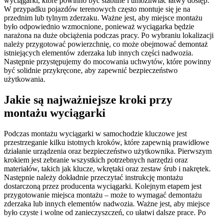
wyciągarki, które powinno być stabilne i umożliwiać łatwy dostęp.
W przypadku pojazdów terenowych często montuje się je na
przednim lub tylnym zderzaku. Ważne jest, aby miejsce montażu
było odpowiednio wzmocnione, ponieważ wyciągarka będzie
narażona na duże obciążenia podczas pracy. Po wybraniu lokalizacji
należy przygotować powierzchnię, co może obejmować demontaż
istniejących elementów zderzaka lub innych części nadwozia.
Następnie przystępujemy do mocowania uchwytów, które powinny
być solidnie przykręcone, aby zapewnić bezpieczeństwo
użytkowania.
Jakie są najważniejsze kroki przy
montażu wyciągarki
Podczas montażu wyciągarki w samochodzie kluczowe jest
przestrzeganie kilku istotnych kroków, które zapewnią prawidłowe
działanie urządzenia oraz bezpieczeństwo użytkownika. Pierwszym
krokiem jest zebranie wszystkich potrzebnych narzędzi oraz
materiałów, takich jak klucze, wkrętaki oraz zestaw śrub i nakrętek.
Następnie należy dokładnie przeczytać instrukcję montażu
dostarczoną przez producenta wyciągarki. Kolejnym etapem jest
przygotowanie miejsca montażu – może to wymagać demontażu
zderzaka lub innych elementów nadwozia. Ważne jest, aby miejsce
było czyste i wolne od zanieczyszczeń, co ułatwi dalsze prace. Po