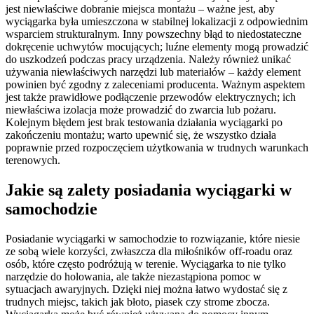
jest niewłaściwe dobranie miejsca montażu – ważne jest, aby
wyciągarka była umieszczona w stabilnej lokalizacji z odpowiednim
wsparciem strukturalnym. Inny powszechny błąd to niedostateczne
dokręcenie uchwytów mocujących; luźne elementy mogą prowadzić
do uszkodzeń podczas pracy urządzenia. Należy również unikać
używania niewłaściwych narzędzi lub materiałów – każdy element
powinien być zgodny z zaleceniami producenta. Ważnym aspektem
jest także prawidłowe podłączenie przewodów elektrycznych; ich
niewłaściwa izolacja może prowadzić do zwarcia lub pożaru.
Kolejnym błędem jest brak testowania działania wyciągarki po
zakończeniu montażu; warto upewnić się, że wszystko działa
poprawnie przed rozpoczęciem użytkowania w trudnych warunkach
terenowych.
Jakie są zalety posiadania wyciągarki w
samochodzie
Posiadanie wyciągarki w samochodzie to rozwiązanie, które niesie
ze sobą wiele korzyści, zwłaszcza dla miłośników off-roadu oraz
osób, które często podróżują w terenie. Wyciągarka to nie tylko
narzędzie do holowania, ale także niezastąpiona pomoc w
sytuacjach awaryjnych. Dzięki niej można łatwo wydostać się z
trudnych miejsc, takich jak błoto, piasek czy strome zbocza.