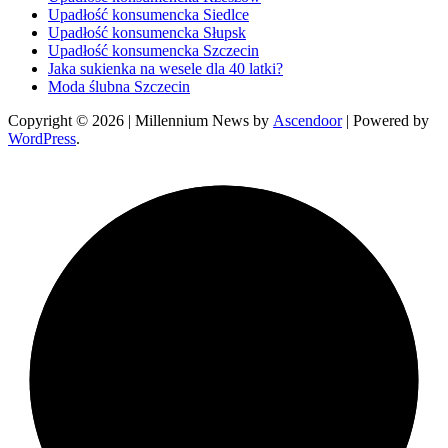
Upadłość konsumencka Siedlce
Upadłość konsumencka Słupsk
Upadłość konsumencka Szczecin
Jaka sukienka na wesele dla 40 latki?
Moda ślubna Szczecin
Copyright © 2026
| Millennium News by
Ascendoor
| Powered by
WordPress
.