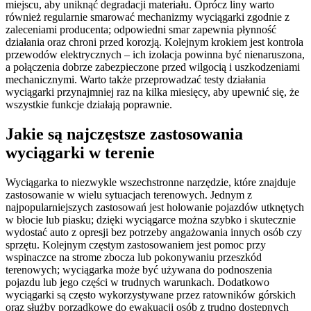
miejscu, aby uniknąć degradacji materiału. Oprócz liny warto
również regularnie smarować mechanizmy wyciągarki zgodnie z
zaleceniami producenta; odpowiedni smar zapewnia płynność
działania oraz chroni przed korozją. Kolejnym krokiem jest kontrola
przewodów elektrycznych – ich izolacja powinna być nienaruszona,
a połączenia dobrze zabezpieczone przed wilgocią i uszkodzeniami
mechanicznymi. Warto także przeprowadzać testy działania
wyciągarki przynajmniej raz na kilka miesięcy, aby upewnić się, że
wszystkie funkcje działają poprawnie.
Jakie są najczęstsze zastosowania
wyciągarki w terenie
Wyciągarka to niezwykle wszechstronne narzędzie, które znajduje
zastosowanie w wielu sytuacjach terenowych. Jednym z
najpopularniejszych zastosowań jest holowanie pojazdów utknętych
w błocie lub piasku; dzięki wyciągarce można szybko i skutecznie
wydostać auto z opresji bez potrzeby angażowania innych osób czy
sprzętu. Kolejnym częstym zastosowaniem jest pomoc przy
wspinaczce na strome zbocza lub pokonywaniu przeszkód
terenowych; wyciągarka może być używana do podnoszenia
pojazdu lub jego części w trudnych warunkach. Dodatkowo
wyciągarki są często wykorzystywane przez ratowników górskich
oraz służby porządkowe do ewakuacji osób z trudno dostępnych