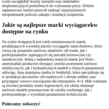
warto uwzględnić koszty narzędzi oraz materiałów
eksploatacyjnych potrzebnych do wykonania pracy. Dobrze
zaplanowany budżet pozwoli uniknąć nieprzyjemnych
niespodzianek podczas zakupu i instalacji urządzenia.
Jakie są najlepsze marki wyciągarekw
dostępne na rynku
Na rynku dostępnych jest wiele renomowanych marek
produkujących wysokiej jakości wyciągarki samochodowe, które
cieszą się uznaniem zarówno amatorów off-roadu, jak i
profesjonalistów zajmujących się pracami terenowymi czy
ratunkowymi. Jedną z najbardziej znanych marek jest Warn –
amerykański producent oferujący szeroki asortyment zarówno
elektrycznych, jak i hydraulicznych modeli o różnych parametrach
udźwigu. Inna popularna marka to Smittybilt, która specjalizuje się
w produkcji akcesoriów off-roadowych i oferuje solidne oraz
przystępne cenowo rozwiązania dla entuzjastów 4×4. Mile widziane
są również produkty marki Superwinch; ich oferta obejmuje
zarówno modele przeznaczone do użytku osobistego, jak i
profesjonalnego z wysokimi parametrami technicznymi.
Polecamy zobaczyć