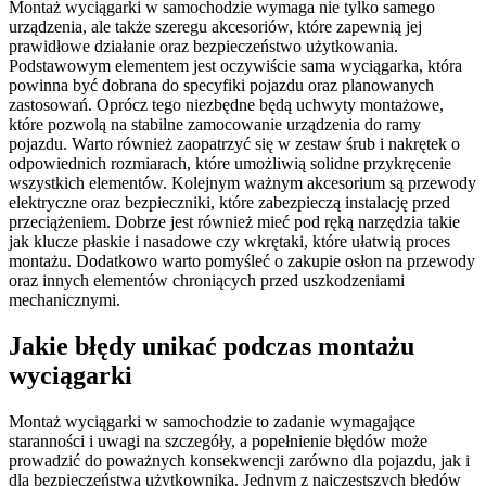
Montaż wyciągarki w samochodzie wymaga nie tylko samego
urządzenia, ale także szeregu akcesoriów, które zapewnią jej
prawidłowe działanie oraz bezpieczeństwo użytkowania.
Podstawowym elementem jest oczywiście sama wyciągarka, która
powinna być dobrana do specyfiki pojazdu oraz planowanych
zastosowań. Oprócz tego niezbędne będą uchwyty montażowe,
które pozwolą na stabilne zamocowanie urządzenia do ramy
pojazdu. Warto również zaopatrzyć się w zestaw śrub i nakrętek o
odpowiednich rozmiarach, które umożliwią solidne przykręcenie
wszystkich elementów. Kolejnym ważnym akcesorium są przewody
elektryczne oraz bezpieczniki, które zabezpieczą instalację przed
przeciążeniem. Dobrze jest również mieć pod ręką narzędzia takie
jak klucze płaskie i nasadowe czy wkrętaki, które ułatwią proces
montażu. Dodatkowo warto pomyśleć o zakupie osłon na przewody
oraz innych elementów chroniących przed uszkodzeniami
mechanicznymi.
Jakie błędy unikać podczas montażu
wyciągarki
Montaż wyciągarki w samochodzie to zadanie wymagające
staranności i uwagi na szczegóły, a popełnienie błędów może
prowadzić do poważnych konsekwencji zarówno dla pojazdu, jak i
dla bezpieczeństwa użytkownika. Jednym z najczęstszych błędów