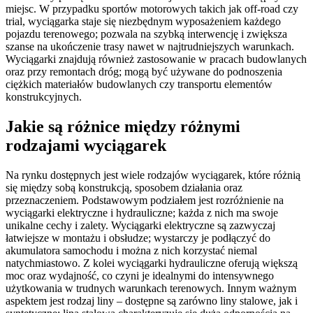
miejsc. W przypadku sportów motorowych takich jak off-road czy
trial, wyciągarka staje się niezbędnym wyposażeniem każdego
pojazdu terenowego; pozwala na szybką interwencję i zwiększa
szanse na ukończenie trasy nawet w najtrudniejszych warunkach.
Wyciągarki znajdują również zastosowanie w pracach budowlanych
oraz przy remontach dróg; mogą być używane do podnoszenia
ciężkich materiałów budowlanych czy transportu elementów
konstrukcyjnych.
Jakie są różnice między różnymi
rodzajami wyciągarek
Na rynku dostępnych jest wiele rodzajów wyciągarek, które różnią
się między sobą konstrukcją, sposobem działania oraz
przeznaczeniem. Podstawowym podziałem jest rozróżnienie na
wyciągarki elektryczne i hydrauliczne; każda z nich ma swoje
unikalne cechy i zalety. Wyciągarki elektryczne są zazwyczaj
łatwiejsze w montażu i obsłudze; wystarczy je podłączyć do
akumulatora samochodu i można z nich korzystać niemal
natychmiastowo. Z kolei wyciągarki hydrauliczne oferują większą
moc oraz wydajność, co czyni je idealnymi do intensywnego
użytkowania w trudnych warunkach terenowych. Innym ważnym
aspektem jest rodzaj liny – dostępne są zarówno liny stalowe, jak i