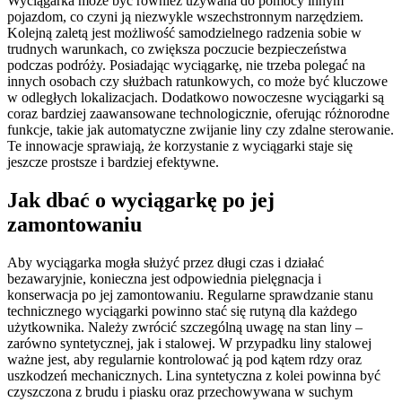
Wyciągarka może być również używana do pomocy innym
pojazdom, co czyni ją niezwykle wszechstronnym narzędziem.
Kolejną zaletą jest możliwość samodzielnego radzenia sobie w
trudnych warunkach, co zwiększa poczucie bezpieczeństwa
podczas podróży. Posiadając wyciągarkę, nie trzeba polegać na
innych osobach czy służbach ratunkowych, co może być kluczowe
w odległych lokalizacjach. Dodatkowo nowoczesne wyciągarki są
coraz bardziej zaawansowane technologicznie, oferując różnorodne
funkcje, takie jak automatyczne zwijanie liny czy zdalne sterowanie.
Te innowacje sprawiają, że korzystanie z wyciągarki staje się
jeszcze prostsze i bardziej efektywne.
Jak dbać o wyciągarkę po jej
zamontowaniu
Aby wyciągarka mogła służyć przez długi czas i działać
bezawaryjnie, konieczna jest odpowiednia pielęgnacja i
konserwacja po jej zamontowaniu. Regularne sprawdzanie stanu
technicznego wyciągarki powinno stać się rutyną dla każdego
użytkownika. Należy zwrócić szczególną uwagę na stan liny –
zarówno syntetycznej, jak i stalowej. W przypadku liny stalowej
ważne jest, aby regularnie kontrolować ją pod kątem rdzy oraz
uszkodzeń mechanicznych. Lina syntetyczna z kolei powinna być
czyszczona z brudu i piasku oraz przechowywana w suchym