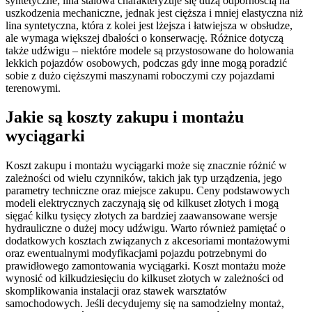
syntetyczne; lina stalowa charakteryzuje się dużą odpornością na
uszkodzenia mechaniczne, jednak jest cięższa i mniej elastyczna niż
lina syntetyczna, która z kolei jest lżejsza i łatwiejsza w obsłudze,
ale wymaga większej dbałości o konserwację. Różnice dotyczą
także udźwigu – niektóre modele są przystosowane do holowania
lekkich pojazdów osobowych, podczas gdy inne mogą poradzić
sobie z dużo cięższymi maszynami roboczymi czy pojazdami
terenowymi.
Jakie są koszty zakupu i montażu
wyciągarki
Koszt zakupu i montażu wyciągarki może się znacznie różnić w
zależności od wielu czynników, takich jak typ urządzenia, jego
parametry techniczne oraz miejsce zakupu. Ceny podstawowych
modeli elektrycznych zaczynają się od kilkuset złotych i mogą
sięgać kilku tysięcy złotych za bardziej zaawansowane wersje
hydrauliczne o dużej mocy udźwigu. Warto również pamiętać o
dodatkowych kosztach związanych z akcesoriami montażowymi
oraz ewentualnymi modyfikacjami pojazdu potrzebnymi do
prawidłowego zamontowania wyciągarki. Koszt montażu może
wynosić od kilkudziesięciu do kilkuset złotych w zależności od
skomplikowania instalacji oraz stawek warsztatów
samochodowych. Jeśli decydujemy się na samodzielny montaż,