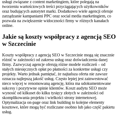
usługi związane z content marketingiem, które polegają na
tworzeniu wartościowych treści przyciągających użytkowników
oraz budujących autorytet marki. Dodatkowo wiele agencji oferuje
zarządzanie kampaniami PPC oraz social media marketingiem, co
pozwala na zwiększenie widoczności firmy w różnych kanałach
online.
Jakie są koszty współpracy z agencją SEO
w Szczecinie
Koszty współpracy z agencją SEO w Szczecinie mogą się znacznie
różnić w zależności od zakresu usług oraz doświadczenia danej
firmy. Zazwyczaj agencje oferują różne modele rozliczeń – od
stałych miesięcznych opłat po płatności za konkretne usługi czy
projekty. Warto jednak pamiętać, że najtańsza oferta nie zawsze
oznacza najlepszą jakość usług. Często lepiej jest zainwestować
nieco więcej w renomowaną agencję, która ma udokumentowane
sukcesy i pozytywne opinie klientów. Koszt audytu SEO może
wynosić od kilkuset do kilku tysięcy złotych w zależności od
skomplikowania projektu i wielkości strony internetowej.
Optymalizacja on-page oraz link building to kolejne elementy
kosztowe, które mogą być rozliczane osobno lub jako część pakietu
usług.