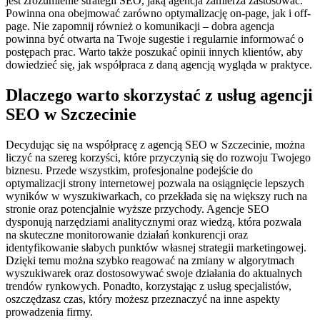
jest zrozumienie strategii SEO, jaką agencja zamierza zastosować.
Powinna ona obejmować zarówno optymalizację on-page, jak i off-
page. Nie zapomnij również o komunikacji – dobra agencja
powinna być otwarta na Twoje sugestie i regularnie informować o
postępach prac. Warto także poszukać opinii innych klientów, aby
dowiedzieć się, jak współpraca z daną agencją wygląda w praktyce.
Dlaczego warto skorzystać z usług agencji
SEO w Szczecinie
Decydując się na współpracę z agencją SEO w Szczecinie, można
liczyć na szereg korzyści, które przyczynią się do rozwoju Twojego
biznesu. Przede wszystkim, profesjonalne podejście do
optymalizacji strony internetowej pozwala na osiągnięcie lepszych
wyników w wyszukiwarkach, co przekłada się na większy ruch na
stronie oraz potencjalnie wyższe przychody. Agencje SEO
dysponują narzędziami analitycznymi oraz wiedzą, która pozwala
na skuteczne monitorowanie działań konkurencji oraz
identyfikowanie słabych punktów własnej strategii marketingowej.
Dzięki temu można szybko reagować na zmiany w algorytmach
wyszukiwarek oraz dostosowywać swoje działania do aktualnych
trendów rynkowych. Ponadto, korzystając z usług specjalistów,
oszczędzasz czas, który możesz przeznaczyć na inne aspekty
prowadzenia firmy.