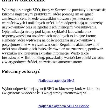
Wdrażając strategie SEO, firmy w Szczecinie powinny kierować się
kilkoma najlepszymi praktykami, które pomogą im osiągnąć
zamierzone cele. Przede wszystkim kluczowe jest tworzenie
wartościowych i unikalnych treści, które odpowiadają na potrzeby
użytkowników oraz są zgodne z ich intencjami wyszukiwania.
Optymalizacja strony pod kątem szybkości ładowania oraz
responsywności na urządzeniach mobilnych to kolejne istotne
elementy, które wpływają na doświadczenia użytkowników i
pozycjonowanie w wyszukiwarkach. Regularne aktualizowanie
treści oraz dbanie o ich świeżość również ma znaczenie, ponieważ
wyszukiwarki preferują aktualne informacje. Warto także
inwestować w link building, pozyskując wartościowe linki zwrotne
z wiarygodnych źródeł, co zwiększa autorytet strony.
Polecamy zobaczyć
Nawigacja
Najlepsza agencja SEO
wpisu
Wybór odpowiedniej agencji SEO to kluczowy krok w kierunku
zwiększenia widoczności Twojej strony internetowej w…
Najlepsza agencja SEO w Polsce