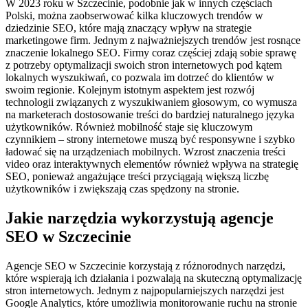
W 2023 roku w Szczecinie, podobnie jak w innych częściach
Polski, można zaobserwować kilka kluczowych trendów w
dziedzinie SEO, które mają znaczący wpływ na strategie
marketingowe firm. Jednym z najważniejszych trendów jest rosnące
znaczenie lokalnego SEO. Firmy coraz częściej zdają sobie sprawę
z potrzeby optymalizacji swoich stron internetowych pod kątem
lokalnych wyszukiwań, co pozwala im dotrzeć do klientów w
swoim regionie. Kolejnym istotnym aspektem jest rozwój
technologii związanych z wyszukiwaniem głosowym, co wymusza
na marketerach dostosowanie treści do bardziej naturalnego języka
użytkowników. Również mobilność staje się kluczowym
czynnikiem – strony internetowe muszą być responsywne i szybko
ładować się na urządzeniach mobilnych. Wzrost znaczenia treści
video oraz interaktywnych elementów również wpływa na strategię
SEO, ponieważ angażujące treści przyciągają większą liczbę
użytkowników i zwiększają czas spędzony na stronie.
Jakie narzędzia wykorzystują agencje
SEO w Szczecinie
Agencje SEO w Szczecinie korzystają z różnorodnych narzędzi,
które wspierają ich działania i pozwalają na skuteczną optymalizację
stron internetowych. Jednym z najpopularniejszych narzędzi jest
Google Analytics, które umożliwia monitorowanie ruchu na stronie