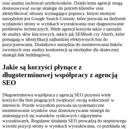
oraz analizę zachowań użytkowników. Dzięki temu agencje mogą
dostosowywać swoje strategie do potrzeb klientów oraz
identyfikować obszary wymagające poprawy. Innym istotnym
narzędziem jest Google Search Console, które pozwala na śledzenie
wydajności strony w wynikach wyszukiwania oraz diagnozowanie
problemów technicznych. Wiele agencji korzysta także z narzędzi
do analizy słów kluczowych, takich jak SEMrush czy Ahrefs, które
pomagają w identyfikacji najbardziej efektywnych fraz do
pozycjonowania. Dodatkowo narzędzia do monitorowania linków
zwrotnych oraz analizy konkurencji są niezbędne dla skutecznej
strategii link buildingowej.
Jakie są korzyści płynące z
długoterminowej współpracy z agencją
SEO
Długoterminowa współpraca z agencją SEO przynosi wiele
korzyści dla firm pragnących zwiększyć swoją widoczność w
internecie. Przede wszystkim pozwala na systematyczne
monitorowanie wyników oraz dostosowywanie strategii do
zmieniających się warunków rynkowych i algorytmów
wyszukiwarek. Regularne działania SEO prowadzą do stopniowego
wzrostu pozycji strony w wynikach wyszukiwania, co przekłada się