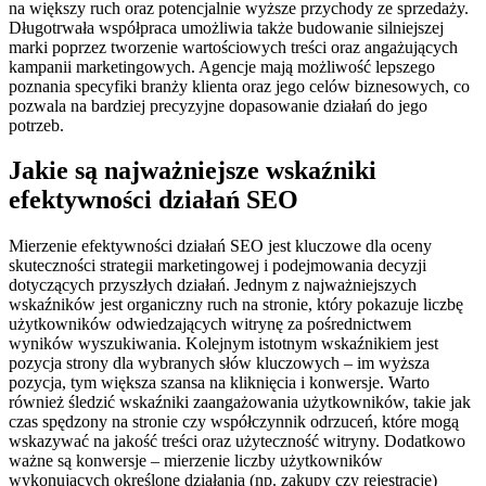
na większy ruch oraz potencjalnie wyższe przychody ze sprzedaży.
Długotrwała współpraca umożliwia także budowanie silniejszej
marki poprzez tworzenie wartościowych treści oraz angażujących
kampanii marketingowych. Agencje mają możliwość lepszego
poznania specyfiki branży klienta oraz jego celów biznesowych, co
pozwala na bardziej precyzyjne dopasowanie działań do jego
potrzeb.
Jakie są najważniejsze wskaźniki
efektywności działań SEO
Mierzenie efektywności działań SEO jest kluczowe dla oceny
skuteczności strategii marketingowej i podejmowania decyzji
dotyczących przyszłych działań. Jednym z najważniejszych
wskaźników jest organiczny ruch na stronie, który pokazuje liczbę
użytkowników odwiedzających witrynę za pośrednictwem
wyników wyszukiwania. Kolejnym istotnym wskaźnikiem jest
pozycja strony dla wybranych słów kluczowych – im wyższa
pozycja, tym większa szansa na kliknięcia i konwersje. Warto
również śledzić wskaźniki zaangażowania użytkowników, takie jak
czas spędzony na stronie czy współczynnik odrzuceń, które mogą
wskazywać na jakość treści oraz użyteczność witryny. Dodatkowo
ważne są konwersje – mierzenie liczby użytkowników
wykonujących określone działania (np. zakupy czy rejestracje)