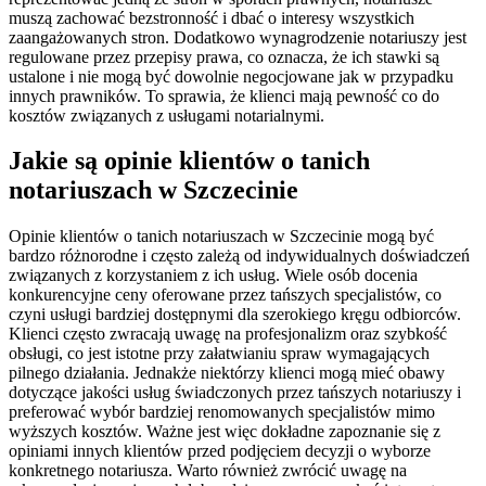
muszą zachować bezstronność i dbać o interesy wszystkich
zaangażowanych stron. Dodatkowo wynagrodzenie notariuszy jest
regulowane przez przepisy prawa, co oznacza, że ich stawki są
ustalone i nie mogą być dowolnie negocjowane jak w przypadku
innych prawników. To sprawia, że klienci mają pewność co do
kosztów związanych z usługami notarialnymi.
Jakie są opinie klientów o tanich
notariuszach w Szczecinie
Opinie klientów o tanich notariuszach w Szczecinie mogą być
bardzo różnorodne i często zależą od indywidualnych doświadczeń
związanych z korzystaniem z ich usług. Wiele osób docenia
konkurencyjne ceny oferowane przez tańszych specjalistów, co
czyni usługi bardziej dostępnymi dla szerokiego kręgu odbiorców.
Klienci często zwracają uwagę na profesjonalizm oraz szybkość
obsługi, co jest istotne przy załatwianiu spraw wymagających
pilnego działania. Jednakże niektórzy klienci mogą mieć obawy
dotyczące jakości usług świadczonych przez tańszych notariuszy i
preferować wybór bardziej renomowanych specjalistów mimo
wyższych kosztów. Ważne jest więc dokładne zapoznanie się z
opiniami innych klientów przed podjęciem decyzji o wyborze
konkretnego notariusza. Warto również zwrócić uwagę na