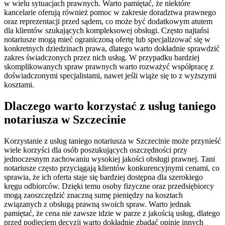
w wielu sytuacjach prawnych. Warto pamiętać, że niektóre
kancelarie oferują również pomoc w zakresie doradztwa prawnego
oraz reprezentacji przed sądem, co może być dodatkowym atutem
dla klientów szukających kompleksowej obsługi. Często najtańsi
notariusze mogą mieć ograniczoną ofertę lub specjalizować się w
konkretnych dziedzinach prawa, dlatego warto dokładnie sprawdzić
zakres świadczonych przez nich usług. W przypadku bardziej
skomplikowanych spraw prawnych warto rozważyć współpracę z
doświadczonymi specjalistami, nawet jeśli wiąże się to z wyższymi
kosztami.
Dlaczego warto korzystać z usług taniego
notariusza w Szczecinie
Korzystanie z usług taniego notariusza w Szczecinie może przynieść
wiele korzyści dla osób poszukujących oszczędności przy
jednoczesnym zachowaniu wysokiej jakości obsługi prawnej. Tani
notariusze często przyciągają klientów konkurencyjnymi cenami, co
sprawia, że ich oferta staje się bardziej dostępna dla szerokiego
kręgu odbiorców. Dzięki temu osoby fizyczne oraz przedsiębiorcy
mogą zaoszczędzić znaczną sumę pieniędzy na kosztach
związanych z obsługą prawną swoich spraw. Warto jednak
pamiętać, że cena nie zawsze idzie w parze z jakością usług, dlatego
przed podjęciem decyzji warto dokładnie zbadać opinie innych