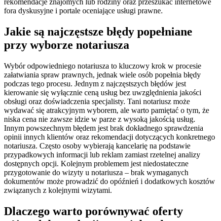
rekomendacje znajomych lub rodziny oraz przeszukać internetowe
fora dyskusyjne i portale oceniające usługi prawne.
Jakie są najczęstsze błędy popełniane
przy wyborze notariusza
Wybór odpowiedniego notariusza to kluczowy krok w procesie
załatwiania spraw prawnych, jednak wiele osób popełnia błędy
podczas tego procesu. Jednym z najczęstszych błędów jest
kierowanie się wyłącznie ceną usług bez uwzględnienia jakości
obsługi oraz doświadczenia specjalisty. Tani notariusz może
wydawać się atrakcyjnym wyborem, ale warto pamiętać o tym, że
niska cena nie zawsze idzie w parze z wysoką jakością usług.
Innym powszechnym błędem jest brak dokładnego sprawdzenia
opinii innych klientów oraz rekomendacji dotyczących konkretnego
notariusza. Często osoby wybierają kancelarię na podstawie
przypadkowych informacji lub reklam zamiast rzetelnej analizy
dostępnych opcji. Kolejnym problemem jest niedostateczne
przygotowanie do wizyty u notariusza – brak wymaganych
dokumentów może prowadzić do opóźnień i dodatkowych kosztów
związanych z kolejnymi wizytami.
Dlaczego warto porównywać oferty