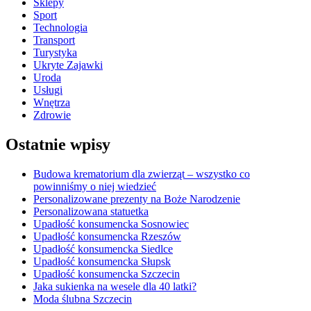
Sklepy
Sport
Technologia
Transport
Turystyka
Ukryte Zajawki
Uroda
Usługi
Wnętrza
Zdrowie
Ostatnie wpisy
Budowa krematorium dla zwierząt – wszystko co
powinniśmy o niej wiedzieć
Personalizowane prezenty na Boże Narodzenie
Personalizowana statuetka
Upadłość konsumencka Sosnowiec
Upadłość konsumencka Rzeszów
Upadłość konsumencka Siedlce
Upadłość konsumencka Słupsk
Upadłość konsumencka Szczecin
Jaka sukienka na wesele dla 40 latki?
Moda ślubna Szczecin