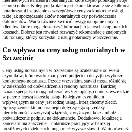
internetowych kancelarii notarialnych, które często publikują swoje
cenniki online. Kolejnym krokiem jest skontaktowanie się z kilkoma
notariuszami i zapytanie o szczegółowe ceny za konkretne usługi,
takie jak sporządzanie aktów notarialnych czy poświadczenia
dokumentów. Warto również zwrócić uwagę na opinie innych
klientów, które mogą dostarczyć informacji o jakości usług oraz ich
kosztach. Dobrze jest również rozważyć rekomendacje znajomych
lub rodziny, którzy korzystali z usług notariuszy w Szczecinie.
Co wpływa na ceny usług notarialnych w
Szczecinie
Ceny usług notarialnych w Szczecinie są uzależnione od wielu
czynników, które warto znać przed podjęciem decyzji o wyborze
konkretnego notariusza. Przede wszystkim, stawki mogą różnić się
w zależności od doświadczenia i renomy notariusza. Bardziej
uznani specjaliści mogą pobierać wyższe opłaty, co nie zawsze idzie
w parze z lepszą jakością usług. Kolejnym czynnikiem
wpływającym na ceny jest rodzaj usługi, którą chcemy zlecić.
Sporządzenie aktu notarialnego dotyczącego sprzedaży
nieruchomości zazwyczaj wiąże się z wyższymi kosztami niż
poświadczenie podpisu na dokumencie. Dodatkowo, lokalizacja
kancelarii ma znaczenie – notariusze pracujący w bardziej
prestiżowych dzielnicach mogą mieć wyższe stawki. Warto również