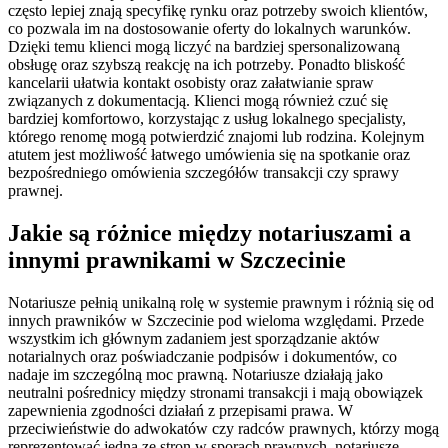
często lepiej znają specyfikę rynku oraz potrzeby swoich klientów,
co pozwala im na dostosowanie oferty do lokalnych warunków.
Dzięki temu klienci mogą liczyć na bardziej spersonalizowaną
obsługę oraz szybszą reakcję na ich potrzeby. Ponadto bliskość
kancelarii ułatwia kontakt osobisty oraz załatwianie spraw
związanych z dokumentacją. Klienci mogą również czuć się
bardziej komfortowo, korzystając z usług lokalnego specjalisty,
którego renomę mogą potwierdzić znajomi lub rodzina. Kolejnym
atutem jest możliwość łatwego umówienia się na spotkanie oraz
bezpośredniego omówienia szczegółów transakcji czy sprawy
prawnej.
Jakie są różnice między notariuszami a
innymi prawnikami w Szczecinie
Notariusze pełnią unikalną rolę w systemie prawnym i różnią się od
innych prawników w Szczecinie pod wieloma względami. Przede
wszystkim ich głównym zadaniem jest sporządzanie aktów
notarialnych oraz poświadczanie podpisów i dokumentów, co
nadaje im szczególną moc prawną. Notariusze działają jako
neutralni pośrednicy między stronami transakcji i mają obowiązek
zapewnienia zgodności działań z przepisami prawa. W
przeciwieństwie do adwokatów czy radców prawnych, którzy mogą
reprezentować jedną ze stron w sporach prawnych, notariusze