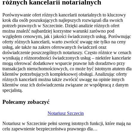
różnych kancelarii notarialnych
Porównywanie ofert różnych kancelarii notarialnych to kluczowy
krok dla osób poszukujących najlepszych rozwiązań dla swoich
potrzeb prawnych w Szczecinie. Dzięki analizie różnych ofert
można znaleźć najbardziej korzystne warunki zarówno pod
względem cenowym, jak i jakości świadczonych usług. Porównując
oferty różnych kancelarii, warto zwrócić uwagę nie tylko na ceny
usług, ale także na zakres oferowanych świadczeń oraz
doświadczenie poszczególnych notariuszy. Często różnice w cenach
wynikają z różnorodności świadczonych usług – niektóre kancelarie
mogą oferować dodatkowe wsparcie prawne lub doradztwo przy
transakcjach nieruchomościowych, co może być istotnym atutem dla
klientów potrzebujących kompleksowej obsługi. Analizując oferty
różnych kancelarii można także zwrócić uwagę na opinie innych
klientów oraz ich doświadczenia związane ze współpracą z danym
specjalistą.
Polecamy zobaczyć
Nawigacja
Notariusz Szczecin
wpisu
Notariusz w Szczecinie pełni szereg istotnych funkcji, które mają na
celu zapewnienie bezpieczeństwa prawnego dla…