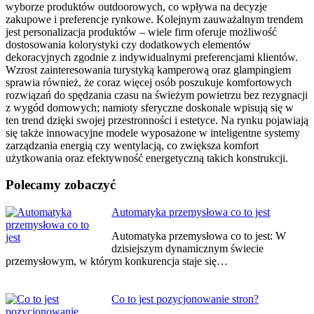
wyborze produktów outdoorowych, co wpływa na decyzje
zakupowe i preferencje rynkowe. Kolejnym zauważalnym trendem
jest personalizacja produktów – wiele firm oferuje możliwość
dostosowania kolorystyki czy dodatkowych elementów
dekoracyjnych zgodnie z indywidualnymi preferencjami klientów.
Wzrost zainteresowania turystyką kamperową oraz glampingiem
sprawia również, że coraz więcej osób poszukuje komfortowych
rozwiązań do spędzania czasu na świeżym powietrzu bez rezygnacji
z wygód domowych; namioty sferyczne doskonale wpisują się w
ten trend dzięki swojej przestronności i estetyce. Na rynku pojawiają
się także innowacyjne modele wyposażone w inteligentne systemy
zarządzania energią czy wentylacją, co zwiększa komfort
użytkowania oraz efektywność energetyczną takich konstrukcji.
Polecamy zobaczyć
Nawigacja
Automatyka przemysłowa co to jest
wpisu
Automatyka przemysłowa co to jest: W
dzisiejszym dynamicznym świecie
przemysłowym, w którym konkurencja staje się…
Co to jest pozycjonowanie stron?