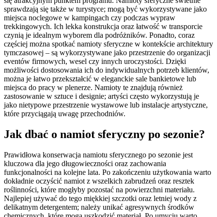
się atrakcyjnym punktem programu. Namioty sferyczne świetnie
sprawdzają się także w turystyce; mogą być wykorzystywane jako
miejsca noclegowe w kampingach czy podczas wypraw
trekkingowych. Ich lekka konstrukcja oraz łatwość w transporcie
czynią je idealnym wyborem dla podróżników. Ponadto, coraz
częściej można spotkać namioty sferyczne w kontekście architektury
tymczasowej – są wykorzystywane jako przestrzenie do organizacji
eventów firmowych, wesel czy innych uroczystości. Dzięki
możliwości dostosowania ich do indywidualnych potrzeb klientów,
można je łatwo przekształcić w eleganckie sale bankietowe lub
miejsca do pracy w plenerze. Namioty te znajdują również
zastosowanie w sztuce i designie; artyści często wykorzystują je
jako nietypowe przestrzenie wystawowe lub instalacje artystyczne,
które przyciągają uwagę przechodniów.
Jak dbać o namiot sferyczny po sezonie?
Prawidłowa konserwacja namiotu sferycznego po sezonie jest
kluczowa dla jego długowieczności oraz zachowania
funkcjonalności na kolejne lata. Po zakończeniu użytkowania warto
dokładnie oczyścić namiot z wszelkich zabrudzeń oraz resztek
roślinności, które mogłyby pozostać na powierzchni materiału.
Najlepiej używać do tego miękkiej szczotki oraz letniej wody z
delikatnym detergentem; należy unikać agresywnych środków
chemicznych, które mogą uszkodzić materiał. Po umyciu warto