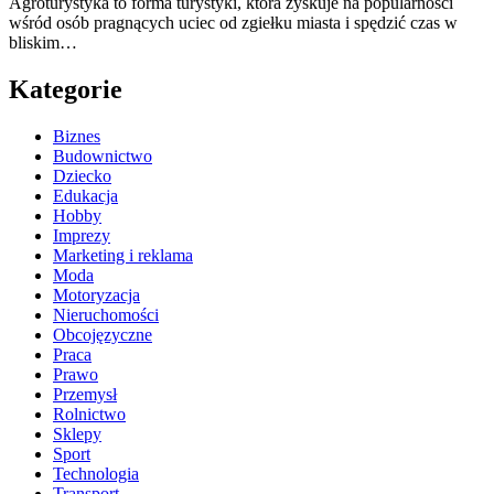
Agroturystyka to forma turystyki, która zyskuje na popularności
wśród osób pragnących uciec od zgiełku miasta i spędzić czas w
bliskim…
Kategorie
Biznes
Budownictwo
Dziecko
Edukacja
Hobby
Imprezy
Marketing i reklama
Moda
Motoryzacja
Nieruchomości
Obcojęzyczne
Praca
Prawo
Przemysł
Rolnictwo
Sklepy
Sport
Technologia
Transport