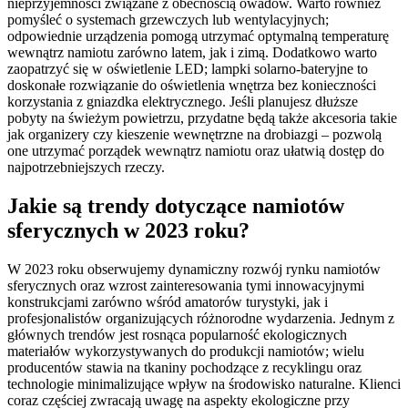
nieprzyjemności związane z obecnością owadów. Warto również
pomyśleć o systemach grzewczych lub wentylacyjnych;
odpowiednie urządzenia pomogą utrzymać optymalną temperaturę
wewnątrz namiotu zarówno latem, jak i zimą. Dodatkowo warto
zaopatrzyć się w oświetlenie LED; lampki solarno-bateryjne to
doskonałe rozwiązanie do oświetlenia wnętrza bez konieczności
korzystania z gniazdka elektrycznego. Jeśli planujesz dłuższe
pobyty na świeżym powietrzu, przydatne będą także akcesoria takie
jak organizery czy kieszenie wewnętrzne na drobiazgi – pozwolą
one utrzymać porządek wewnątrz namiotu oraz ułatwią dostęp do
najpotrzebniejszych rzeczy.
Jakie są trendy dotyczące namiotów
sferycznych w 2023 roku?
W 2023 roku obserwujemy dynamiczny rozwój rynku namiotów
sferycznych oraz wzrost zainteresowania tymi innowacyjnymi
konstrukcjami zarówno wśród amatorów turystyki, jak i
profesjonalistów organizujących różnorodne wydarzenia. Jednym z
głównych trendów jest rosnąca popularność ekologicznych
materiałów wykorzystywanych do produkcji namiotów; wielu
producentów stawia na tkaniny pochodzące z recyklingu oraz
technologie minimalizujące wpływ na środowisko naturalne. Klienci
coraz częściej zwracają uwagę na aspekty ekologiczne przy