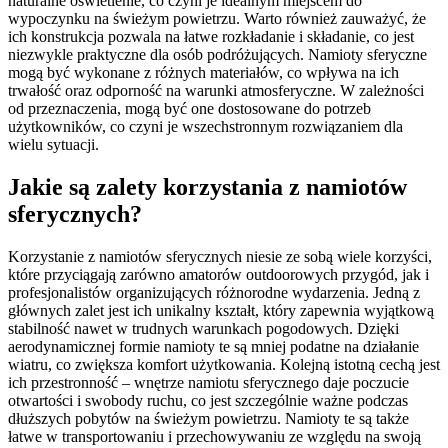
naturalne oświetlenie, co czyni je idealnym miejscem do
wypoczynku na świeżym powietrzu. Warto również zauważyć, że
ich konstrukcja pozwala na łatwe rozkładanie i składanie, co jest
niezwykle praktyczne dla osób podróżujących. Namioty sferyczne
mogą być wykonane z różnych materiałów, co wpływa na ich
trwałość oraz odporność na warunki atmosferyczne. W zależności
od przeznaczenia, mogą być one dostosowane do potrzeb
użytkowników, co czyni je wszechstronnym rozwiązaniem dla
wielu sytuacji.
Jakie są zalety korzystania z namiotów
sferycznych?
Korzystanie z namiotów sferycznych niesie ze sobą wiele korzyści,
które przyciągają zarówno amatorów outdoorowych przygód, jak i
profesjonalistów organizujących różnorodne wydarzenia. Jedną z
głównych zalet jest ich unikalny kształt, który zapewnia wyjątkową
stabilność nawet w trudnych warunkach pogodowych. Dzięki
aerodynamicznej formie namioty te są mniej podatne na działanie
wiatru, co zwiększa komfort użytkowania. Kolejną istotną cechą jest
ich przestronność – wnętrze namiotu sferycznego daje poczucie
otwartości i swobody ruchu, co jest szczególnie ważne podczas
dłuższych pobytów na świeżym powietrzu. Namioty te są także
łatwe w transportowaniu i przechowywaniu ze względu na swoją