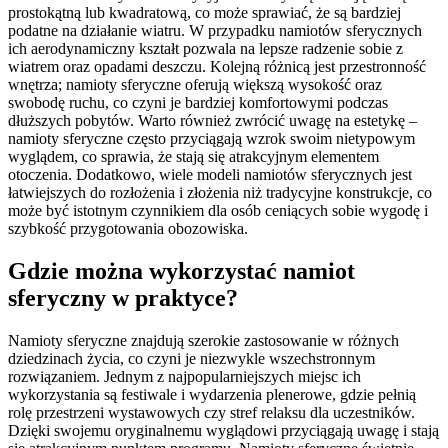
prostokątną lub kwadratową, co może sprawiać, że są bardziej
podatne na działanie wiatru. W przypadku namiotów sferycznych
ich aerodynamiczny kształt pozwala na lepsze radzenie sobie z
wiatrem oraz opadami deszczu. Kolejną różnicą jest przestronność
wnętrza; namioty sferyczne oferują większą wysokość oraz
swobodę ruchu, co czyni je bardziej komfortowymi podczas
dłuższych pobytów. Warto również zwrócić uwagę na estetykę –
namioty sferyczne często przyciągają wzrok swoim nietypowym
wyglądem, co sprawia, że stają się atrakcyjnym elementem
otoczenia. Dodatkowo, wiele modeli namiotów sferycznych jest
łatwiejszych do rozłożenia i złożenia niż tradycyjne konstrukcje, co
może być istotnym czynnikiem dla osób ceniących sobie wygodę i
szybkość przygotowania obozowiska.
Gdzie można wykorzystać namiot
sferyczny w praktyce?
Namioty sferyczne znajdują szerokie zastosowanie w różnych
dziedzinach życia, co czyni je niezwykle wszechstronnym
rozwiązaniem. Jednym z najpopularniejszych miejsc ich
wykorzystania są festiwale i wydarzenia plenerowe, gdzie pełnią
rolę przestrzeni wystawowych czy stref relaksu dla uczestników.
Dzięki swojemu oryginalnemu wyglądowi przyciągają uwagę i stają