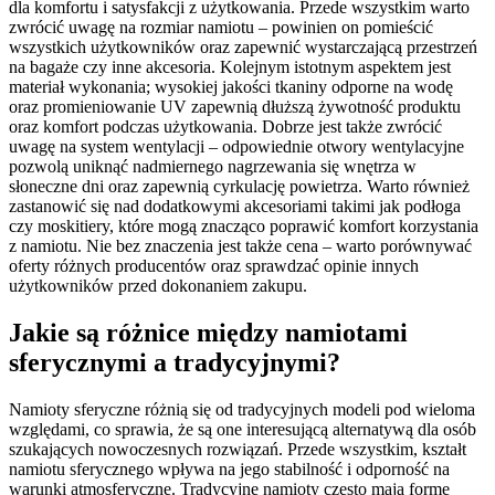
dla komfortu i satysfakcji z użytkowania. Przede wszystkim warto
zwrócić uwagę na rozmiar namiotu – powinien on pomieścić
wszystkich użytkowników oraz zapewnić wystarczającą przestrzeń
na bagaże czy inne akcesoria. Kolejnym istotnym aspektem jest
materiał wykonania; wysokiej jakości tkaniny odporne na wodę
oraz promieniowanie UV zapewnią dłuższą żywotność produktu
oraz komfort podczas użytkowania. Dobrze jest także zwrócić
uwagę na system wentylacji – odpowiednie otwory wentylacyjne
pozwolą uniknąć nadmiernego nagrzewania się wnętrza w
słoneczne dni oraz zapewnią cyrkulację powietrza. Warto również
zastanowić się nad dodatkowymi akcesoriami takimi jak podłoga
czy moskitiery, które mogą znacząco poprawić komfort korzystania
z namiotu. Nie bez znaczenia jest także cena – warto porównywać
oferty różnych producentów oraz sprawdzać opinie innych
użytkowników przed dokonaniem zakupu.
Jakie są różnice między namiotami
sferycznymi a tradycyjnymi?
Namioty sferyczne różnią się od tradycyjnych modeli pod wieloma
względami, co sprawia, że są one interesującą alternatywą dla osób
szukających nowoczesnych rozwiązań. Przede wszystkim, kształt
namiotu sferycznego wpływa na jego stabilność i odporność na
warunki atmosferyczne. Tradycyjne namioty często mają formę