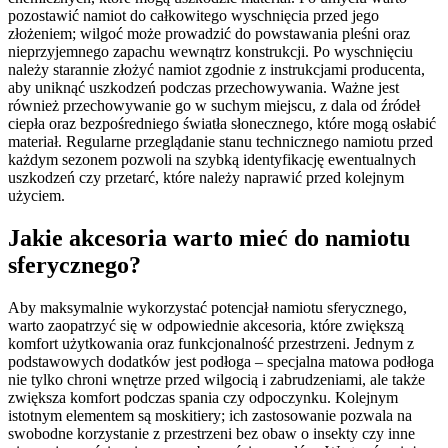
pozostawić namiot do całkowitego wyschnięcia przed jego
złożeniem; wilgoć może prowadzić do powstawania pleśni oraz
nieprzyjemnego zapachu wewnątrz konstrukcji. Po wyschnięciu
należy starannie złożyć namiot zgodnie z instrukcjami producenta,
aby uniknąć uszkodzeń podczas przechowywania. Ważne jest
również przechowywanie go w suchym miejscu, z dala od źródeł
ciepła oraz bezpośredniego światła słonecznego, które mogą osłabić
materiał. Regularne przeglądanie stanu technicznego namiotu przed
każdym sezonem pozwoli na szybką identyfikację ewentualnych
uszkodzeń czy przetarć, które należy naprawić przed kolejnym
użyciem.
Jakie akcesoria warto mieć do namiotu
sferycznego?
Aby maksymalnie wykorzystać potencjał namiotu sferycznego,
warto zaopatrzyć się w odpowiednie akcesoria, które zwiększą
komfort użytkowania oraz funkcjonalność przestrzeni. Jednym z
podstawowych dodatków jest podłoga – specjalna matowa podłoga
nie tylko chroni wnętrze przed wilgocią i zabrudzeniami, ale także
zwiększa komfort podczas spania czy odpoczynku. Kolejnym
istotnym elementem są moskitiery; ich zastosowanie pozwala na
swobodne korzystanie z przestrzeni bez obaw o insekty czy inne