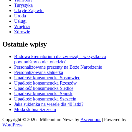
Turystyka
Ukryte Zajawki
Uroda
Usługi
Wnętrza
Zdrowie
Ostatnie wpisy
Budowa krematorium dla zwierząt – wszystko co
powinniśmy o niej wiedzieć
Personalizowane prezenty na Boże Narodzenie
Personalizowana statuetka
Upadłość konsumencka Sosnowiec
Upadłość konsumencka Rzeszów
Upadłość konsumencka Siedlce
Upadłość konsumencka Słupsk
Upadłość konsumencka Szczecin
Jaka sukienka na wesele dla 40 latki?
Moda ślubna Szczecin
Copyright © 2026
| Millennium News by
Ascendoor
| Powered by
WordPress
.