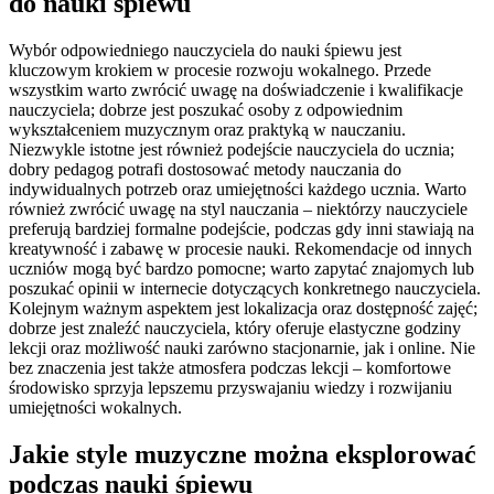
do nauki śpiewu
Wybór odpowiedniego nauczyciela do nauki śpiewu jest
kluczowym krokiem w procesie rozwoju wokalnego. Przede
wszystkim warto zwrócić uwagę na doświadczenie i kwalifikacje
nauczyciela; dobrze jest poszukać osoby z odpowiednim
wykształceniem muzycznym oraz praktyką w nauczaniu.
Niezwykle istotne jest również podejście nauczyciela do ucznia;
dobry pedagog potrafi dostosować metody nauczania do
indywidualnych potrzeb oraz umiejętności każdego ucznia. Warto
również zwrócić uwagę na styl nauczania – niektórzy nauczyciele
preferują bardziej formalne podejście, podczas gdy inni stawiają na
kreatywność i zabawę w procesie nauki. Rekomendacje od innych
uczniów mogą być bardzo pomocne; warto zapytać znajomych lub
poszukać opinii w internecie dotyczących konkretnego nauczyciela.
Kolejnym ważnym aspektem jest lokalizacja oraz dostępność zajęć;
dobrze jest znaleźć nauczyciela, który oferuje elastyczne godziny
lekcji oraz możliwość nauki zarówno stacjonarnie, jak i online. Nie
bez znaczenia jest także atmosfera podczas lekcji – komfortowe
środowisko sprzyja lepszemu przyswajaniu wiedzy i rozwijaniu
umiejętności wokalnych.
Jakie style muzyczne można eksplorować
podczas nauki śpiewu