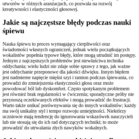
utworów w różnych aranżacjach, co pozwala na rozwój
kreatywności i elastyczności głosowej.
Jakie są najczęstsze błędy podczas nauki
śpiewu
Nauka śpiewu to proces wymagający cierpliwości oraz
świadomości własnych ograniczeń, jednak wielu początkujących
wokalistów popełnia typowe błędy, które mogą utrudnić im postępy.
Jednym z najczęstszych problemów jest niewłaściwa technika
oddychania; wielu ludzi nie zdaje sobie sprawy z tego, jak ważne
jest oddychanie przeponowe dla jakości dźwięku. Innym błędem
jest nadmierne napięcie mięśni szyi i ramion podczas śpiewania, co
prowadzi do zmniejszenia elastyczności głosu oraz może
powodować ból lub dyskomfort. Często spotykanym problemem
jest również brak regularności w ćwiczeniu; sporadyczne próby nie
przynoszą oczekiwanych efektów i mogą prowadzić do frustracji.
Warto także unikać porównywania się do innych wokalistów; każdy
ma swój unikalny styl i tempo rozwoju umiejętności. Niektórzy
uczniowie mają tendencję do ignorowania wskazówek nauczycieli
lub nie stosują się do ich rad dotyczących techniki; to może
prowadzić do utrwalania złych nawyków wokalnych.