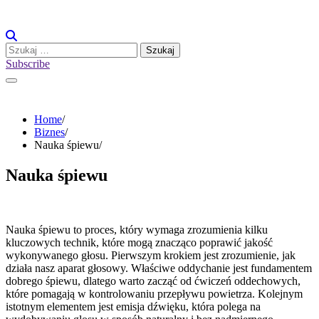
Skip
to
content
Szukaj:
Subscribe
Home
Biznes
Nauka śpiewu
Nauka śpiewu
Nauka śpiewu to proces, który wymaga zrozumienia kilku
kluczowych technik, które mogą znacząco poprawić jakość
wykonywanego głosu. Pierwszym krokiem jest zrozumienie, jak
działa nasz aparat głosowy. Właściwe oddychanie jest fundamentem
dobrego śpiewu, dlatego warto zacząć od ćwiczeń oddechowych,
które pomagają w kontrolowaniu przepływu powietrza. Kolejnym
istotnym elementem jest emisja dźwięku, która polega na