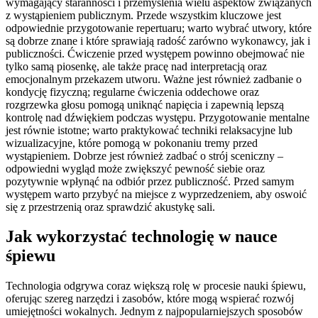
wymagający staranności i przemyślenia wielu aspektów związanych
z wystąpieniem publicznym. Przede wszystkim kluczowe jest
odpowiednie przygotowanie repertuaru; warto wybrać utwory, które
są dobrze znane i które sprawiają radość zarówno wykonawcy, jak i
publiczności. Ćwiczenie przed występem powinno obejmować nie
tylko samą piosenkę, ale także pracę nad interpretacją oraz
emocjonalnym przekazem utworu. Ważne jest również zadbanie o
kondycję fizyczną; regularne ćwiczenia oddechowe oraz
rozgrzewka głosu pomogą uniknąć napięcia i zapewnią lepszą
kontrolę nad dźwiękiem podczas występu. Przygotowanie mentalne
jest równie istotne; warto praktykować techniki relaksacyjne lub
wizualizacyjne, które pomogą w pokonaniu tremy przed
wystąpieniem. Dobrze jest również zadbać o strój sceniczny –
odpowiedni wygląd może zwiększyć pewność siebie oraz
pozytywnie wpłynąć na odbiór przez publiczność. Przed samym
występem warto przybyć na miejsce z wyprzedzeniem, aby oswoić
się z przestrzenią oraz sprawdzić akustykę sali.
Jak wykorzystać technologię w nauce
śpiewu
Technologia odgrywa coraz większą rolę w procesie nauki śpiewu,
oferując szereg narzędzi i zasobów, które mogą wspierać rozwój
umiejętności wokalnych. Jednym z najpopularniejszych sposobów