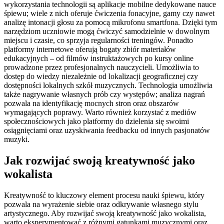
wykorzystania technologii są aplikacje mobilne dedykowane nauce
śpiewu; wiele z nich oferuje ćwiczenia fonacyjne, gamy czy nawet
analizę intonacji głosu za pomocą mikrofonu smartfona. Dzięki tym
narzędziom uczniowie mogą ćwiczyć samodzielnie w dowolnym
miejscu i czasie, co sprzyja regularności treningów. Ponadto
platformy internetowe oferują bogaty zbiór materiałów
edukacyjnych – od filmów instruktażowych po kursy online
prowadzone przez profesjonalnych nauczycieli. Umożliwia to
dostęp do wiedzy niezależnie od lokalizacji geograficznej czy
dostępności lokalnych szkół muzycznych. Technologia umożliwia
także nagrywanie własnych prób czy występów; analiza nagrań
pozwala na identyfikację mocnych stron oraz obszarów
wymagających poprawy. Warto również korzystać z mediów
społecznościowych jako platformy do dzielenia się swoimi
osiągnięciami oraz uzyskiwania feedbacku od innych pasjonatów
muzyki.
Jak rozwijać swoją kreatywność jako
wokalista
Kreatywność to kluczowy element procesu nauki śpiewu, który
pozwala na wyrażenie siebie oraz odkrywanie własnego stylu
artystycznego. Aby rozwijać swoją kreatywność jako wokalista,
warto eksperymentować z różnymi gatunkami muzycznymi oraz