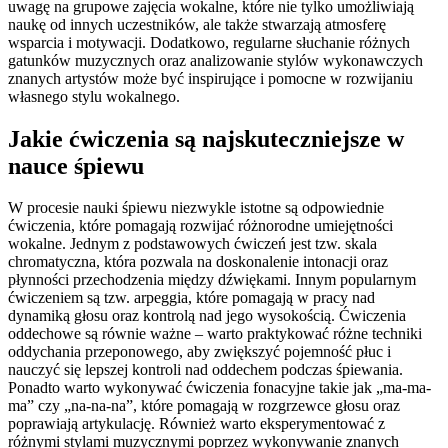
uwagę na grupowe zajęcia wokalne, które nie tylko umożliwiają
naukę od innych uczestników, ale także stwarzają atmosferę
wsparcia i motywacji. Dodatkowo, regularne słuchanie różnych
gatunków muzycznych oraz analizowanie stylów wykonawczych
znanych artystów może być inspirujące i pomocne w rozwijaniu
własnego stylu wokalnego.
Jakie ćwiczenia są najskuteczniejsze w
nauce śpiewu
W procesie nauki śpiewu niezwykle istotne są odpowiednie
ćwiczenia, które pomagają rozwijać różnorodne umiejętności
wokalne. Jednym z podstawowych ćwiczeń jest tzw. skala
chromatyczna, która pozwala na doskonalenie intonacji oraz
płynności przechodzenia między dźwiękami. Innym popularnym
ćwiczeniem są tzw. arpeggia, które pomagają w pracy nad
dynamiką głosu oraz kontrolą nad jego wysokością. Ćwiczenia
oddechowe są równie ważne – warto praktykować różne techniki
oddychania przeponowego, aby zwiększyć pojemność płuc i
nauczyć się lepszej kontroli nad oddechem podczas śpiewania.
Ponadto warto wykonywać ćwiczenia fonacyjne takie jak „ma-ma-
ma” czy „na-na-na”, które pomagają w rozgrzewce głosu oraz
poprawiają artykulację. Również warto eksperymentować z
różnymi stylami muzycznymi poprzez wykonywanie znanych