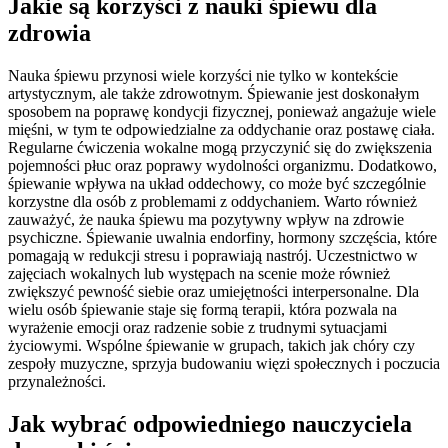
Jakie są korzyści z nauki śpiewu dla
zdrowia
Nauka śpiewu przynosi wiele korzyści nie tylko w kontekście
artystycznym, ale także zdrowotnym. Śpiewanie jest doskonałym
sposobem na poprawę kondycji fizycznej, ponieważ angażuje wiele
mięśni, w tym te odpowiedzialne za oddychanie oraz postawę ciała.
Regularne ćwiczenia wokalne mogą przyczynić się do zwiększenia
pojemności płuc oraz poprawy wydolności organizmu. Dodatkowo,
śpiewanie wpływa na układ oddechowy, co może być szczególnie
korzystne dla osób z problemami z oddychaniem. Warto również
zauważyć, że nauka śpiewu ma pozytywny wpływ na zdrowie
psychiczne. Śpiewanie uwalnia endorfiny, hormony szczęścia, które
pomagają w redukcji stresu i poprawiają nastrój. Uczestnictwo w
zajęciach wokalnych lub występach na scenie może również
zwiększyć pewność siebie oraz umiejętności interpersonalne. Dla
wielu osób śpiewanie staje się formą terapii, która pozwala na
wyrażenie emocji oraz radzenie sobie z trudnymi sytuacjami
życiowymi. Wspólne śpiewanie w grupach, takich jak chóry czy
zespoły muzyczne, sprzyja budowaniu więzi społecznych i poczucia
przynależności.
Jak wybrać odpowiedniego nauczyciela