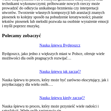
technikami wykonawczymi; próbowanie nowych rzeczy może
prowadzić do odkrycia unikalnego brzmienia czy interpretacji
utworów. Tworzenie własnych kompozycji lub aranżacji znanych
piosenek to kolejny sposób na pobudzenie kreatywności; pisanie
tekstów piosenek lub melodii pozwala na osobiste wyrażenie emocji
i myśli poprzez muzykę.
Polecamy zobaczyć
Nawigacja
Nauka śpiewu Bydgoszcz
wpisu
Bydgoszcz, jako jedno z większych miast w Polsce, oferuje wiele
możliwości dla osób pragnących rozwijać…
Nauka śpiewu jak zacząć?
Nauka śpiewu to proces, który może być zarówno ekscytujący, jak i
przytłaczający dla wielu osób.…
Nauka śpiewu kiedy zacząć?
Nauka śpiewu to proces, który może przynieść wiele radości i
satysfakcji. Wiele osób zastanawia się,…