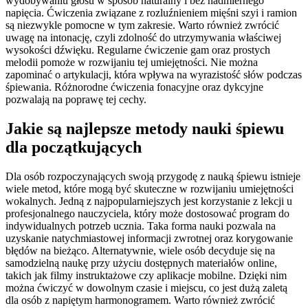
wydobywaniu głosu w sposób naturalny i bez nadmiernego
napięcia. Ćwiczenia związane z rozluźnieniem mięśni szyi i ramion
są niezwykle pomocne w tym zakresie. Warto również zwrócić
uwagę na intonację, czyli zdolność do utrzymywania właściwej
wysokości dźwięku. Regularne ćwiczenie gam oraz prostych
melodii pomoże w rozwijaniu tej umiejętności. Nie można
zapominać o artykulacji, która wpływa na wyrazistość słów podczas
śpiewania. Różnorodne ćwiczenia fonacyjne oraz dykcyjne
pozwalają na poprawę tej cechy.
Jakie są najlepsze metody nauki śpiewu
dla początkujących
Dla osób rozpoczynających swoją przygodę z nauką śpiewu istnieje
wiele metod, które mogą być skuteczne w rozwijaniu umiejętności
wokalnych. Jedną z najpopularniejszych jest korzystanie z lekcji u
profesjonalnego nauczyciela, który może dostosować program do
indywidualnych potrzeb ucznia. Taka forma nauki pozwala na
uzyskanie natychmiastowej informacji zwrotnej oraz korygowanie
błędów na bieżąco. Alternatywnie, wiele osób decyduje się na
samodzielną naukę przy użyciu dostępnych materiałów online,
takich jak filmy instruktażowe czy aplikacje mobilne. Dzięki nim
można ćwiczyć w dowolnym czasie i miejscu, co jest dużą zaletą
dla osób z napiętym harmonogramem. Warto również zwrócić