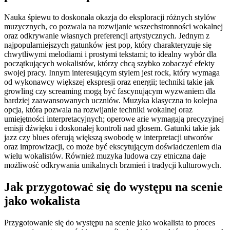
Nauka śpiewu to doskonała okazja do eksploracji różnych stylów
muzycznych, co pozwala na rozwijanie wszechstronności wokalnej
oraz odkrywanie własnych preferencji artystycznych. Jednym z
najpopularniejszych gatunków jest pop, który charakteryzuje się
chwytliwymi melodiami i prostymi tekstami; to idealny wybór dla
początkujących wokalistów, którzy chcą szybko zobaczyć efekty
swojej pracy. Innym interesującym stylem jest rock, który wymaga
od wykonawcy większej ekspresji oraz energii; techniki takie jak
growling czy screaming mogą być fascynującym wyzwaniem dla
bardziej zaawansowanych uczniów. Muzyka klasyczna to kolejna
opcja, która pozwala na rozwijanie techniki wokalnej oraz
umiejętności interpretacyjnych; operowe arie wymagają precyzyjnej
emisji dźwięku i doskonałej kontroli nad głosem. Gatunki takie jak
jazz czy blues oferują większą swobodę w interpretacji utworów
oraz improwizacji, co może być ekscytującym doświadczeniem dla
wielu wokalistów. Również muzyka ludowa czy etniczna daje
możliwość odkrywania unikalnych brzmień i tradycji kulturowych.
Jak przygotować się do występu na scenie
jako wokalista
Przygotowanie się do występu na scenie jako wokalista to proces