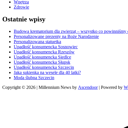
Wnętrza
Zdrowie
Ostatnie wpisy
Budowa krematorium dla zwierząt – wszystko co powinniśmy o
Personalizowane prezenty na Boże Narodzenie
Personalizowana statuetka
Upadłość konsumencka Sosnowiec
Upadłość konsumencka Rzeszów
Upadłość konsumencka Siedlce
Upadłość konsumencka Słupsk
Upadłość konsumencka Szczecin
Jaka sukienka na wesele dla 40 latki?
Moda ślubna Szczecin
Copyright © 2026
| Millennium News by
Ascendoor
| Powered by
W