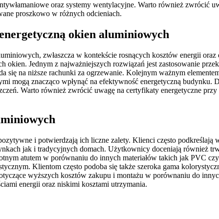
antywłamaniowe oraz systemy wentylacyjne. Warto również zwrócić uw
ane proszkowo w różnych odcieniach.
 energetyczną okien aluminiowych
uminiowych, zwłaszcza w kontekście rosnących kosztów energii oraz 
ch okien. Jednym z najważniejszych rozwiązań jest zastosowanie prze
kłada się na niższe rachunki za ogrzewanie. Kolejnym ważnym elemente
wnymi mogą znacząco wpłynąć na efektywność energetyczną budynku. 
czeń. Warto również zwrócić uwagę na certyfikaty energetyczne przy 
luminiowych
ytywne i potwierdzają ich liczne zalety. Klienci często podkreślają
kach jak i tradycyjnych domach. Użytkownicy doceniają również trwa
 istotnym atutem w porównaniu do innych materiałów takich jak PVC c
stycznym. Klientom często podoba się także szeroka gama kolorystycz
dotyczące wyższych kosztów zakupu i montażu w porównaniu do innyc
iami energii oraz niskimi kosztami utrzymania.