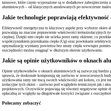
tarasowe, które często wyposażone są w dodatkowe zabezpieczenia 
aluminiowych – od klasycznych anodowanych po nowoczesne malow
Jakie technologie poprawiają efektywność
Efektywność energetyczna to kluczowy aspekt przy wyborze okien al
pozwalają na znaczne poprawienie właściwości termoizolacyjnych ty
cieplnej. Dzięki nim ciepło nie ucieka przez ramy okienne, co prze
współczynnikiem przenikania ciepła (Ug) oraz powłokami selekty
optymalizację wymiany powietrza bez utraty ciepła wewnątrz pomiesz
oszczędności można osiągnąć w dłuższym okresie użytkowania.
Jakie są opinie użytkowników o oknach a
Opinie użytkowników o oknach aluminiowych są zazwyczaj bardzo poz
sprawia, że doskonale komponują się zarówno w nowoczesnych budyn
użytkowania ramy nie tracą swoich właściwości ani koloru, co jest
izolacyjne tych okien – zarówno pod względem termicznym jak i aku
projektowych. Oczywiście pojawiają się również negatywne opinie 
opłacalną ze względu na długotrwałe korzyści związane z oszczędnośc
Polecamy zobaczyć