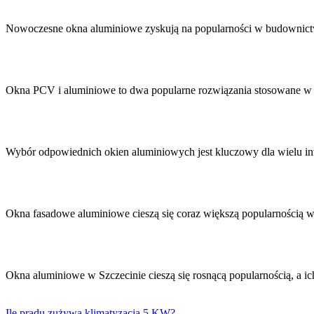
Nawigacja
wpisu
Nowoczesne okna aluminiowe zyskują na popularności w budownictw
Okna PCV i aluminiowe to dwa popularne rozwiązania stosowane w 
Wybór odpowiednich okien aluminiowych jest kluczowy dla wielu 
Okna fasadowe aluminiowe cieszą się coraz większą popularnością 
Okna aluminiowe w Szczecinie cieszą się rosnącą popularnością, a 
Ile prądu zużywa klimatyzacja 5 KW?