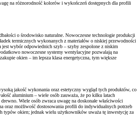
agę na różnorodność kolorów i wykończeń dostępnych dla profili
dbałości o środowisko naturalne. Nowoczesne technologie produkcji
kładek termicznych wykonanych z materiałów o niskiej przewodności
m jest wybór odpowiednich szyb – szyby zespolone z niskim
Dodatkowo nowoczesne systemy wentylacyjne pozwalają na
zakupie okien – im lepsza klasa energetyczna, tym większe
 wysoką jakość wykonania oraz estetyczny wygląd tych produktów, co
łość aluminium – wiele osób zauważa, że po kilku latach
zy drewno. Wiele osób zwraca uwagę na doskonałe właściwości
na oraz możliwość dostosowania profili do indywidualnych potrzeb
h typów okien; jednak wielu użytkowników uważa tę inwestycję za