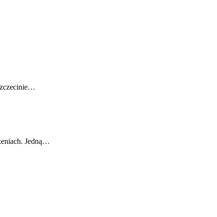
Szczecinie…
rzeniach. Jedną…
…