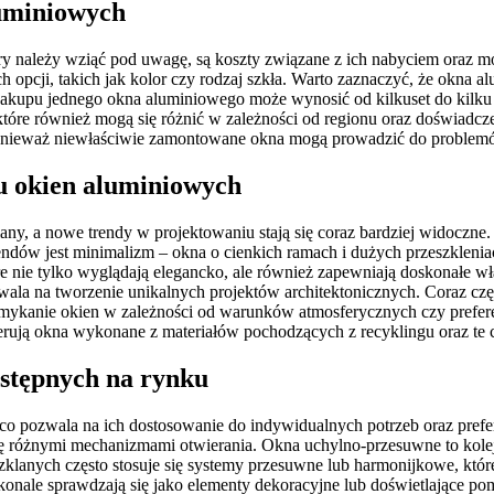
luminiowych
ry należy wziąć pod uwagę, są koszty związane z ich nabyciem oraz 
h opcji, takich jak kolor czy rodzaj szkła. Warto zaznaczyć, że okna
akupu jednego okna aluminiowego może wynosić od kilkuset do kilku 
tóre również mogą się różnić w zależności od regionu oraz doświadc
nieważ niewłaściwie zamontowane okna mogą prowadzić do problemów 
u okien aluminiowych
ny, a nowe trendy w projektowaniu stają się coraz bardziej widoczne.
rendów jest minimalizm – okna o cienkich ramach i dużych przeszklenia
re nie tylko wyglądają elegancko, ale również zapewniają doskonałe w
wala na tworzenie unikalnych projektów architektonicznych. Coraz czę
zamykanie okien w zależności od warunków atmosferycznych czy prefe
erują okna wykonane z materiałów pochodzących z recyklingu oraz te 
ostępnych na rynku
co pozwala na ich dostosowanie do indywidualnych potrzeb oraz prefe
ię różnymi mechanizmami otwierania. Okna uchylno-przesuwne to kolejn
lanych często stosuje się systemy przesuwne lub harmonijkowe, które 
oskonale sprawdzają się jako elementy dekoracyjne lub doświetlające p