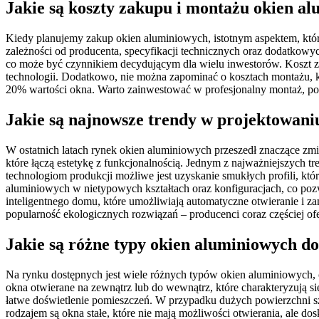
Jakie są koszty zakupu i montażu okien a
Kiedy planujemy zakup okien aluminiowych, istotnym aspektem, któ
zależności od producenta, specyfikacji technicznych oraz dodatkowyc
co może być czynnikiem decydującym dla wielu inwestorów. Koszt z
technologii. Dodatkowo, nie można zapominać o kosztach montażu, k
20% wartości okna. Warto zainwestować w profesjonalny montaż, po
Jakie są najnowsze trendy w projektowani
W ostatnich latach rynek okien aluminiowych przeszedł znaczące zmia
które łączą estetykę z funkcjonalnością. Jednym z najważniejszych t
technologiom produkcji możliwe jest uzyskanie smukłych profili, któ
aluminiowych w nietypowych kształtach oraz konfiguracjach, co poz
inteligentnego domu, które umożliwiają automatyczne otwieranie i 
popularność ekologicznych rozwiązań – producenci coraz częściej of
Jakie są różne typy okien aluminiowych d
Na rynku dostępnych jest wiele różnych typów okien aluminiowych, 
okna otwierane na zewnątrz lub do wewnątrz, które charakteryzują s
łatwe doświetlenie pomieszczeń. W przypadku dużych powierzchni szk
rodzajem są okna stałe, które nie mają możliwości otwierania, ale d