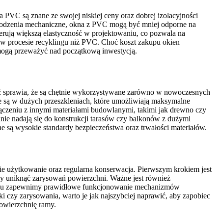
VC są znane ze swojej niskiej ceny oraz dobrej izolacyjności
szkodzenia mechaniczne, okna z PVC mogą być mniej odporne na
erują większą elastyczność w projektowaniu, co pozwala na
 w procesie recyklingu niż PVC. Choć koszt zakupu okien
 mogą przeważyć nad początkową inwestycją.
ść sprawia, że są chętnie wykorzystywane zarówno w nowoczesnych
 są w dużych przeszkleniach, które umożliwiają maksymalne
ączeniu z innymi materiałami budowlanymi, takimi jak drewno czy
lnie nadają się do konstrukcji tarasów czy balkonów z dużymi
ne są wysokie standardy bezpieczeństwa oraz trwałości materiałów.
nie użytkowanie oraz regularna konserwacja. Pierwszym krokiem jest
aby uniknąć zarysowań powierzchni. Ważne jest również
i temu zapewnimy prawidłowe funkcjonowanie mechanizmów
 czy zarysowania, warto je jak najszybciej naprawić, aby zapobiec
owierzchnię ramy.