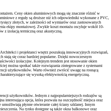
montażem. Ceny okien aluminiowych mogą się znacznie różnić w
 aluminiowe z reguły są droższe niż ich odpowiedniki wykonane z PVC,
tysięcy złotych, w zależności od wymiarów oraz zastosowanych
zenia ekipy montażowej. Zwykle koszt montażu oscyluje wokół 10-
z izolacją termiczną oraz akustyczną.
 Architekci i projektanci wnętrz poszukują innowacyjnych rozwiązań,
ch stają się coraz bardziej popularne. Dzięki nowoczesnym
łaściwości izolacyjne. Kolejnym trendem jest stosowanie okien
ściej można spotkać także rozwiązania zintegrowane z systemami
rencji użytkowników. Warto również zwrócić uwagę na rosnącą
charakteryzujące się wysoką efektywnością energetyczną.
rencji użytkowników. Jednym z najpopularniejszych rodzajów są
a interesująca opcja, która pozwala na oszczędność miejsca oraz
umożliwiają płynne otwieranie całej ściany szklanej. Innym
omieszczenia. Na rynku dostępne są także okna balkonowe oraz