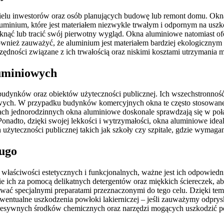
lu inwestorów oraz osób planujących budowę lub remont domu. Okna P
aluminium, które jest materiałem niezwykle trwałym i odpornym na u
knąć lub tracić swój pierwotny wygląd. Okna aluminiowe natomiast of
ównież zauważyć, że aluminium jest materiałem bardziej ekologicznym
ędności związane z ich trwałością oraz niskimi kosztami utrzymania
luminiowych
budynków oraz obiektów użyteczności publicznej. Ich wszechstronno
owych. W przypadku budynków komercyjnych okna te często stosowane
ach jednorodzinnych okna aluminiowe doskonale sprawdzają się w poł
onadto, dzięki swojej lekkości i wytrzymałości, okna aluminiowe idea
 użyteczności publicznej takich jak szkoły czy szpitale, gdzie wymaga
ługo
 właściwości estetycznych i funkcjonalnych, ważne jest ich odpowied
cie ich za pomocą delikatnych detergentów oraz miękkich ściereczek, 
marować specjalnymi preparatami przeznaczonymi do tego celu. Dzięk
entualne uszkodzenia powłoki lakierniczej – jeśli zauważymy odpryski
 agresywnych środków chemicznych oraz narzędzi mogących uszkodzić p