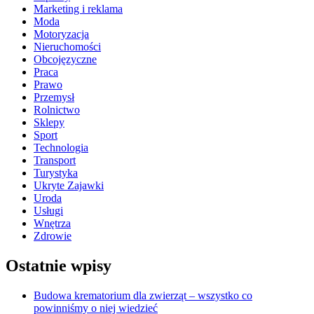
Marketing i reklama
Moda
Motoryzacja
Nieruchomości
Obcojęzyczne
Praca
Prawo
Przemysł
Rolnictwo
Sklepy
Sport
Technologia
Transport
Turystyka
Ukryte Zajawki
Uroda
Usługi
Wnętrza
Zdrowie
Ostatnie wpisy
Budowa krematorium dla zwierząt – wszystko co
powinniśmy o niej wiedzieć