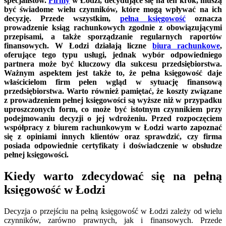
specjalistów.
Firmy
w Łodzi, decydujące się na ten krok, muszą
być świadome wielu czynników, które mogą wpływać na ich
decyzję. Przede wszystkim,
pełna księgowość
oznacza
prowadzenie ksiąg rachunkowych zgodnie z obowiązującymi
przepisami, a także sporządzanie regularnych raportów
finansowych. W Łodzi działają liczne
biura rachunkowe
,
oferujące tego typu usługi, jednak wybór odpowiedniego
partnera może być kluczowy dla sukcesu przedsiębiorstwa.
Ważnym aspektem jest także to, że pełna księgowość daje
właścicielom firm pełen wgląd w sytuację finansową
przedsiębiorstwa. Warto również pamiętać, że koszty związane
z prowadzeniem pełnej księgowości są wyższe niż w przypadku
uproszczonych form, co może być istotnym czynnikiem przy
podejmowaniu decyzji o jej wdrożeniu. Przed rozpoczęciem
współpracy z biurem rachunkowym w Łodzi warto zapoznać
się z opiniami innych klientów oraz sprawdzić, czy firma
posiada odpowiednie certyfikaty i doświadczenie w obsłudze
pełnej księgowości.
Kiedy warto zdecydować się na pełną
księgowość w Łodzi
Decyzja o przejściu na pełną księgowość w Łodzi zależy od wielu
czynników, zarówno prawnych, jak i finansowych. Przede