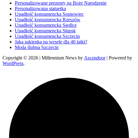
Personalizowane prezenty na Boże Narodzenie
Personalizowana statuetka
Upadłość konsumencka Sosnowiec
Upadłość konsumencka Rzeszów
Upadłość konsumencka Siedlce
Upadłość konsumencka Słupsk
Upadłość konsumencka Szczecin
Jaka sukienka na wesele dla 40 latki?
Moda ślubna Szczecin
Copyright © 2026
| Millennium News by
Ascendoor
| Powered by
WordPress
.