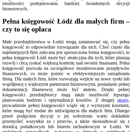
możliwości podejmowania bardziej świadomych decyzji
biznesowych.
Pełna księgowość Łódź dla małych firm –
czy to się opłaca
Małe przedsiębiorstwa w Łodzi mogą zastanawiać się, czy pełna
księgowość to odpowiednie rozwiązanie dla nich. Choć często dla
najmniejszych firm zalecana jest uproszczona forma księgowości, to
pełna księgowość Łódź może być atrakcyjna dla tych, które planują
rozwój i chcą zyskać większą kontrolę nad swoimi finansami. Pełna
księgowość pozwala na szczegółowe monitorowanie przepływów
finansowych, co może pomóc w efektywniejszym zarządzaniu
firmą. Dla małych firm, które rozważają wejście na nowe rynki lub
współpracę z większymi partnerami biznesowymi, posiadanie pełnej
dokumentacji finansowej może być atutem. Dzięki pełnej
księgowości przedsiębiorcy mają także możliwość lepszego
planowania budżetu i optymalizacji kosztów. Z drugiej
strony
,
prowadzenie pełnej księgowości wiąże się z wyższymi kosztami,
które mogą być trudne do udźwignięcia dla małych firm. Dlatego
przed podjęciem decyzji o jej wdrożeniu warto dokładnie
przemyśleć wszystkie za i przeciw, a także skonsultować się z
doradcą podatkowym lub biurem rachunkowym w Łodzi. W
niektórych przypadkach, zwłaszcza w firmach o stabilnych i