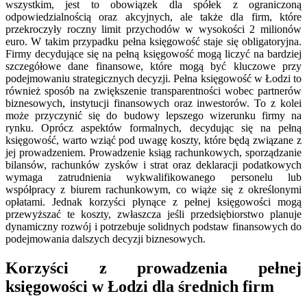
wszystkim, jest to obowiązek dla spółek z ograniczoną
odpowiedzialnością oraz akcyjnych, ale także dla firm, które
przekroczyły roczny limit przychodów w wysokości 2 milionów
euro. W takim przypadku pełna księgowość staje się obligatoryjna.
Firmy decydujące się na pełną księgowość mogą liczyć na bardziej
szczegółowe dane finansowe, które mogą być kluczowe przy
podejmowaniu strategicznych decyzji. Pełna księgowość w Łodzi to
również sposób na zwiększenie transparentności wobec partnerów
biznesowych, instytucji finansowych oraz inwestorów. To z kolei
może przyczynić się do budowy lepszego wizerunku firmy na
rynku. Oprócz aspektów formalnych, decydując się na pełną
księgowość, warto wziąć pod uwagę koszty, które będą związane z
jej prowadzeniem. Prowadzenie ksiąg rachunkowych, sporządzanie
bilansów, rachunków zysków i strat oraz deklaracji podatkowych
wymaga zatrudnienia wykwalifikowanego personelu lub
współpracy z biurem rachunkowym, co wiąże się z określonymi
opłatami. Jednak korzyści płynące z pełnej księgowości mogą
przewyższać te koszty, zwłaszcza jeśli przedsiębiorstwo planuje
dynamiczny rozwój i potrzebuje solidnych podstaw finansowych do
podejmowania dalszych decyzji biznesowych.
Korzyści z prowadzenia pełnej
księgowości w Łodzi dla średnich firm