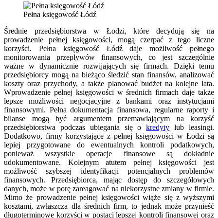
Pełna księgowość Łódź
Średnie przedsiębiorstwa w Łodzi, które decydują się na
prowadzenie pełnej księgowości, mogą czerpać z tego liczne
korzyści. Pełna księgowość Łódź daje możliwość pełnego
monitorowania przepływów finansowych, co jest szczególnie
ważne w dynamicznie rozwijających się firmach. Dzięki temu
przedsiębiorcy mogą na bieżąco śledzić stan finansów, analizować
koszty oraz przychody, a także planować budżet na kolejne lata.
Wprowadzenie pełnej księgowości w średnich firmach daje także
lepsze możliwości negocjacyjne z bankami oraz instytucjami
finansowymi. Pełna dokumentacja finansowa, regularne raporty i
bilanse mogą być argumentem przemawiającym na korzyść
przedsiębiorstwa podczas ubiegania się o
kredyty
lub leasingi.
Dodatkowo, firmy korzystające z pełnej księgowości w Łodzi są
lepiej przygotowane do ewentualnych kontroli podatkowych,
ponieważ wszystkie operacje finansowe są dokładnie
udokumentowane. Kolejnym atutem pełnej księgowości jest
możliwość szybszej identyfikacji potencjalnych problemów
finansowych. Przedsiębiorca, mając dostęp do szczegółowych
danych, może w porę zareagować na niekorzystne zmiany w firmie.
Mimo że prowadzenie pełnej księgowości wiąże się z wyższymi
kosztami, zwłaszcza dla średnich firm, to jednak może przynieść
długoterminowe korzyści w postaci lepszej kontroli finansowej oraz