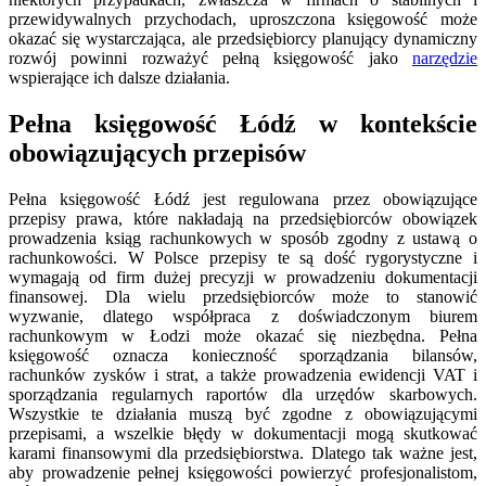
przewidywalnych przychodach, uproszczona księgowość może
okazać się wystarczająca, ale przedsiębiorcy planujący dynamiczny
rozwój powinni rozważyć pełną księgowość jako
narzędzie
wspierające ich dalsze działania.
Pełna księgowość Łódź w kontekście
obowiązujących przepisów
Pełna księgowość Łódź jest regulowana przez obowiązujące
przepisy prawa, które nakładają na przedsiębiorców obowiązek
prowadzenia ksiąg rachunkowych w sposób zgodny z ustawą o
rachunkowości. W Polsce przepisy te są dość rygorystyczne i
wymagają od firm dużej precyzji w prowadzeniu dokumentacji
finansowej. Dla wielu przedsiębiorców może to stanowić
wyzwanie, dlatego współpraca z doświadczonym biurem
rachunkowym w Łodzi może okazać się niezbędna. Pełna
księgowość oznacza konieczność sporządzania bilansów,
rachunków zysków i strat, a także prowadzenia ewidencji VAT i
sporządzania regularnych raportów dla urzędów skarbowych.
Wszystkie te działania muszą być zgodne z obowiązującymi
przepisami, a wszelkie błędy w dokumentacji mogą skutkować
karami finansowymi dla przedsiębiorstwa. Dlatego tak ważne jest,
aby prowadzenie pełnej księgowości powierzyć profesjonalistom,