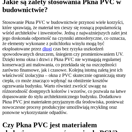
Jakie są zalety stosowania Pkna PVC w
budownictwie?
Stosowanie Pkna PVC w budownictwie przynosi wiele korzyści,
które sprawiają, że materiał ten cieszy się rosnącą popularnością
wśród architektów i inwestorów. Jedną z najważniejszych zalet jest
jego doskonała odporność na czynniki atmosferyczne, co oznacza,
że elementy wykonane z polichlorku winylu mogą być
eksploatowane przez
długi
czas bez ryzyka uszkodzeń
spowodowanych deszczem, śniegiem czy promieniowaniem UV.
Dzięki temu okna i drzwi z Pkna PVC nie wymagają regularnej
konserwacji ani malowania, co przekłada się na oszczędności
zarówno finansowe, jak i czasowe. Kolejną istotną zaletą jest ich
właściwość izolacyjna – okna z PVC skutecznie ograniczają straty
ciepła, co może znacząco wpłynąć na obniżenie kosztów
ogrzewania budynku. Warto również zwrócić uwagę na
różnorodność dostępnych kolorów i wzorów, co pozwala na łatwe
dopasowanie do stylu architektonicznego budynku. Dodatkowo
Pkna PVC jest materiałem przyjaznym dla środowiska, ponieważ
nowoczesne procesy produkcyjne umożliwiają recykling oraz
ponowne wykorzystanie odpadów.
Czy Pkna PVC jest materiałem