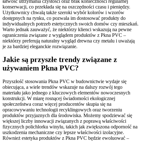
łatwość utrzymania czystości oraz brak konieczności regularnej
konserwacji, co przekłada się na oszczędności czasu i pieniędzy.
Użytkownicy chwalą także szeroki wybór kolorów i wzorów
dostępnych na rynku, co pozwala im dostosować produkty do
indywidualnych potrzeb estetycznych swoich domów czy mieszkań.
Warto jednak zauważyć, że niektórzy klienci wskazują na pewne
ograniczenia związane z wyglądem produktów z Pkna PVC –
niektórzy preferują naturalny wygląd drewna czy metalu i uważają
je za bardziej eleganckie rozwiązanie.
Jakie są przyszłe trendy związane z
używaniem Pkna PVC?
Przyszłość stosowania Pkna PVC w budownictwie wydaje się
obiecująca, a wiele trendów wskazuje na dalszy rozwój tego
materiału jako jednego z kluczowych elementów nowoczesnych
konstrukcji. W miarę rosnącej świadomości ekologicznej
społeczeństwa coraz więcej producentów skupia się na
opracowywaniu technologii recyklingowych oraz tworzeniu
produktów przyjaznych dla środowiska. Możemy spodziewać się
większej liczby innowacji związanych z poprawą właściwości
fizycznych polichlorku winylu, takich jak zwiększona odporność na
uszkodzenia mechaniczne czy lepsze właściwości izolacyjne.
Również estetyka produktów z Pkna PVC będzie ewoluować –