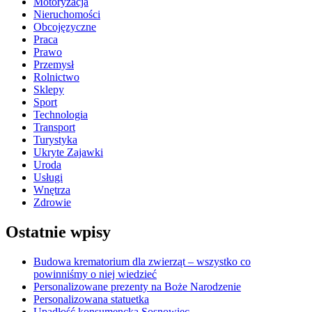
Motoryzacja
Nieruchomości
Obcojęzyczne
Praca
Prawo
Przemysł
Rolnictwo
Sklepy
Sport
Technologia
Transport
Turystyka
Ukryte Zajawki
Uroda
Usługi
Wnętrza
Zdrowie
Ostatnie wpisy
Budowa krematorium dla zwierząt – wszystko co
powinniśmy o niej wiedzieć
Personalizowane prezenty na Boże Narodzenie
Personalizowana statuetka
Upadłość konsumencka Sosnowiec