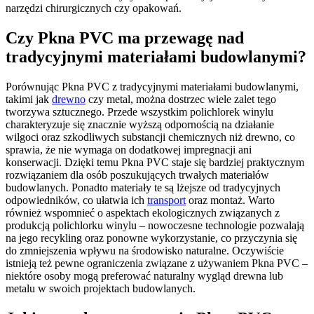
narzędzi chirurgicznych czy opakowań.
Czy Pkna PVC ma przewagę nad
tradycyjnymi materiałami budowlanymi?
Porównując Pkna PVC z tradycyjnymi materiałami budowlanymi,
takimi jak
drewno
czy metal, można dostrzec wiele zalet tego
tworzywa sztucznego. Przede wszystkim polichlorek winylu
charakteryzuje się znacznie wyższą odpornością na działanie
wilgoci oraz szkodliwych substancji chemicznych niż drewno, co
sprawia, że nie wymaga on dodatkowej impregnacji ani
konserwacji. Dzięki temu Pkna PVC staje się bardziej praktycznym
rozwiązaniem dla osób poszukujących trwałych materiałów
budowlanych. Ponadto materiały te są lżejsze od tradycyjnych
odpowiedników, co ułatwia ich
transport
oraz montaż. Warto
również wspomnieć o aspektach ekologicznych związanych z
produkcją polichlorku winylu – nowoczesne technologie pozwalają
na jego recykling oraz ponowne wykorzystanie, co przyczynia się
do zmniejszenia wpływu na środowisko naturalne. Oczywiście
istnieją też pewne ograniczenia związane z używaniem Pkna PVC –
niektóre osoby mogą preferować naturalny wygląd drewna lub
metalu w swoich projektach budowlanych.