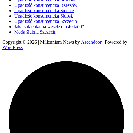
Upadłość konsumencka Rzeszów
Upadłość konsumencka Siedlce
Upadłość konsumencka Słupsk
Upadłość konsumencka Szczecin
Jaka sukienka na wesele dla 40 latki?
Moda ślubna Szczecin
Copyright © 2026
| Millennium News by
Ascendoor
| Powered by
WordPress
.