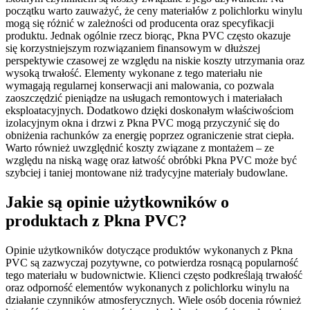
początku warto zauważyć, że ceny materiałów z polichlorku winylu
mogą się różnić w zależności od producenta oraz specyfikacji
produktu. Jednak ogólnie rzecz biorąc, Pkna PVC często okazuje
się korzystniejszym rozwiązaniem finansowym w dłuższej
perspektywie czasowej ze względu na niskie koszty utrzymania oraz
wysoką trwałość. Elementy wykonane z tego materiału nie
wymagają regularnej konserwacji ani malowania, co pozwala
zaoszczędzić pieniądze na usługach remontowych i materiałach
eksploatacyjnych. Dodatkowo dzięki doskonałym właściwościom
izolacyjnym okna i drzwi z Pkna PVC mogą przyczynić się do
obniżenia rachunków za energię poprzez ograniczenie strat ciepła.
Warto również uwzględnić koszty związane z montażem – ze
względu na niską wagę oraz łatwość obróbki Pkna PVC może być
szybciej i taniej montowane niż tradycyjne materiały budowlane.
Jakie są opinie użytkowników o
produktach z Pkna PVC?
Opinie użytkowników dotyczące produktów wykonanych z Pkna
PVC są zazwyczaj pozytywne, co potwierdza rosnącą popularność
tego materiału w budownictwie. Klienci często podkreślają trwałość
oraz odporność elementów wykonanych z polichlorku winylu na
działanie czynników atmosferycznych. Wiele osób docenia również