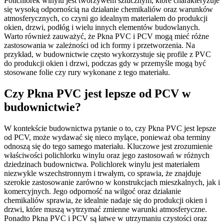
Polichlorek winylu jest tworzywem sztucznym, które charakteryzuje
się wysoką odpornością na działanie chemikaliów oraz warunków
atmosferycznych, co czyni go idealnym materiałem do produkcji
okien, drzwi, podłóg i wielu innych elementów budowlanych.
Warto również zauważyć, że Pkna PVC i PCV mogą mieć różne
zastosowania w zależności od ich formy i przetworzenia. Na
przykład, w budownictwie często wykorzystuje się profile z PVC
do produkcji okien i drzwi, podczas gdy w przemyśle mogą być
stosowane folie czy rury wykonane z tego materiału.
Czy Pkna PVC jest lepsze od PCV w
budownictwie?
W kontekście budownictwa pytanie o to, czy Pkna PVC jest lepsze
od PCV, może wydawać się nieco mylące, ponieważ oba terminy
odnoszą się do tego samego materiału. Kluczowe jest zrozumienie
właściwości polichlorku winylu oraz jego zastosowań w różnych
dziedzinach budownictwa. Polichlorek winylu jest materiałem
niezwykle wszechstronnym i trwałym, co sprawia, że znajduje
szerokie zastosowanie zarówno w konstrukcjach mieszkalnych, jak i
komercyjnych. Jego odporność na wilgoć oraz działanie
chemikaliów sprawia, że idealnie nadaje się do produkcji okien i
drzwi, które muszą wytrzymać zmienne warunki atmosferyczne.
Ponadto Pkna PVC i PCV są łatwe w utrzymaniu czystości oraz