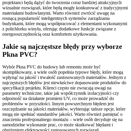
projektanci będą dążyć do tworzenia coraz bardziej atrakcyjnych
wizualnie rozwiązań, które będą mogły konkurować z tradycyjnymi
materiałami budowlanymi. Warto również zwrócić uwagę na
rosnącą popularność inteligentnych systemów zarządzania
budynkami, które mogą współpracować z elementami wykonanymi
z polichlorku winylu, oferując dodatkowe funkcje związane z
energooszczędnością oraz komfortem użytkowania.
Jakie są najczęstsze błędy przy wyborze
Pkna PVC?
Wybór Pkna PVC do budowy lub remontu może być
skomplikowany, a wiele osób popełnia typowe błędy, które mogą
wpłynąć na jakość i trwałość zastosowanych materiałów. Jednym z
najczęstszych błędów jest niewłaściwe dopasowanie produktów do
specyfikacji projektu. Klienci często nie zwracają uwagi na
parametry techniczne, takie jak współczynnik izolacyjności czy
odporność na działanie promieni UV, co może prowadzić do
problemów w przyszłości. Innym powszechnym błędem jest
oszczędzanie na jakości materiałów, wybierając tańsze opcje, które
mogą nie spełniać standardów jakości. Warto również pamiętać o
znaczeniu profesjonalnego montażu – wiele osób decyduje się na
samodzielne wykonanie prac, co może skutkować błędami i
obniżeniem efektywności zastosowanych rozwiązań.