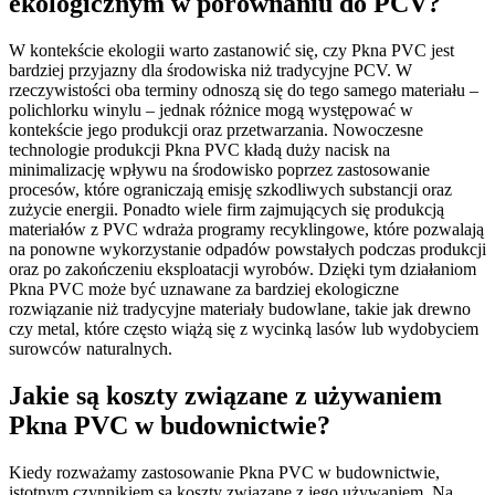
ekologicznym w porównaniu do PCV?
W kontekście ekologii warto zastanowić się, czy Pkna PVC jest
bardziej przyjazny dla środowiska niż tradycyjne PCV. W
rzeczywistości oba terminy odnoszą się do tego samego materiału –
polichlorku winylu – jednak różnice mogą występować w
kontekście jego produkcji oraz przetwarzania. Nowoczesne
technologie produkcji Pkna PVC kładą duży nacisk na
minimalizację wpływu na środowisko poprzez zastosowanie
procesów, które ograniczają emisję szkodliwych substancji oraz
zużycie energii. Ponadto wiele firm zajmujących się produkcją
materiałów z PVC wdraża programy recyklingowe, które pozwalają
na ponowne wykorzystanie odpadów powstałych podczas produkcji
oraz po zakończeniu eksploatacji wyrobów. Dzięki tym działaniom
Pkna PVC może być uznawane za bardziej ekologiczne
rozwiązanie niż tradycyjne materiały budowlane, takie jak drewno
czy metal, które często wiążą się z wycinką lasów lub wydobyciem
surowców naturalnych.
Jakie są koszty związane z używaniem
Pkna PVC w budownictwie?
Kiedy rozważamy zastosowanie Pkna PVC w budownictwie,
istotnym czynnikiem są koszty związane z jego używaniem. Na