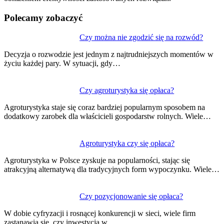
Polecamy zobaczyć
Nawigacja
Czy można nie zgodzić się na rozwód?
wpisu
Decyzja o rozwodzie jest jednym z najtrudniejszych momentów w
życiu każdej pary. W sytuacji, gdy…
Czy agroturystyka się opłaca?
Agroturystyka staje się coraz bardziej popularnym sposobem na
dodatkowy zarobek dla właścicieli gospodarstw rolnych. Wiele…
Agroturystyka czy się opłaca?
Agroturystyka w Polsce zyskuje na popularności, stając się
atrakcyjną alternatywą dla tradycyjnych form wypoczynku. Wiele…
Czy pozycjonowanie się opłaca?
W dobie cyfryzacji i rosnącej konkurencji w sieci, wiele firm
zastanawia się, czy inwestycja w…