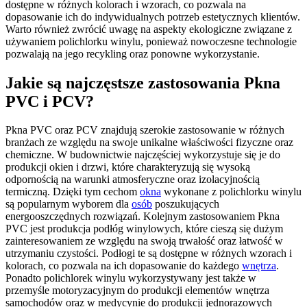
dostępne w różnych kolorach i wzorach, co pozwala na
dopasowanie ich do indywidualnych potrzeb estetycznych klientów.
Warto również zwrócić uwagę na aspekty ekologiczne związane z
używaniem polichlorku winylu, ponieważ nowoczesne technologie
pozwalają na jego recykling oraz ponowne wykorzystanie.
Jakie są najczęstsze zastosowania Pkna
PVC i PCV?
Pkna PVC oraz PCV znajdują szerokie zastosowanie w różnych
branżach ze względu na swoje unikalne właściwości fizyczne oraz
chemiczne. W budownictwie najczęściej wykorzystuje się je do
produkcji okien i drzwi, które charakteryzują się wysoką
odpornością na warunki atmosferyczne oraz izolacyjnością
termiczną. Dzięki tym cechom
okna
wykonane z polichlorku winylu
są popularnym wyborem dla
osób
poszukujących
energooszczędnych rozwiązań. Kolejnym zastosowaniem Pkna
PVC jest produkcja podłóg winylowych, które cieszą się dużym
zainteresowaniem ze względu na swoją trwałość oraz łatwość w
utrzymaniu czystości. Podłogi te są dostępne w różnych wzorach i
kolorach, co pozwala na ich dopasowanie do każdego
wnętrza
.
Ponadto polichlorek winylu wykorzystywany jest także w
przemyśle motoryzacyjnym do produkcji elementów wnętrza
samochodów oraz w medycynie do produkcji jednorazowych