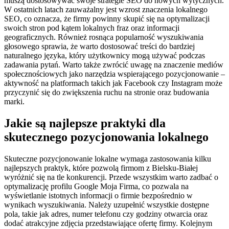
muszą dostosowywać swoje strategie SEO do nowych wytycznych.
W ostatnich latach zauważalny jest wzrost znaczenia lokalnego
SEO, co oznacza, że firmy powinny skupić się na optymalizacji
swoich stron pod kątem lokalnych fraz oraz informacji
geograficznych. Również rosnąca popularność wyszukiwania
głosowego sprawia, że warto dostosować treści do bardziej
naturalnego języka, który użytkownicy mogą używać podczas
zadawania pytań. Warto także zwrócić uwagę na znaczenie mediów
społecznościowych jako narzędzia wspierającego pozycjonowanie –
aktywność na platformach takich jak Facebook czy Instagram może
przyczynić się do zwiększenia ruchu na stronie oraz budowania
marki.
Jakie są najlepsze praktyki dla
skutecznego pozycjonowania lokalnego
Skuteczne pozycjonowanie lokalne wymaga zastosowania kilku
najlepszych praktyk, które pozwolą firmom z Bielsku-Białej
wyróżnić się na tle konkurencji. Przede wszystkim warto zadbać o
optymalizację profilu Google Moja Firma, co pozwala na
wyświetlanie istotnych informacji o firmie bezpośrednio w
wynikach wyszukiwania. Należy uzupełnić wszystkie dostępne
pola, takie jak adres, numer telefonu czy godziny otwarcia oraz
dodać atrakcyjne zdjęcia przedstawiające ofertę firmy. Kolejnym