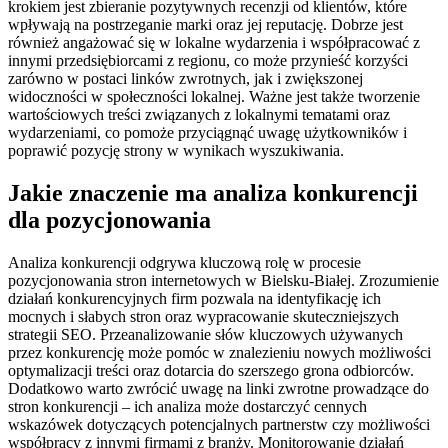
krokiem jest zbieranie pozytywnych recenzji od klientów, które
wpływają na postrzeganie marki oraz jej reputację. Dobrze jest
również angażować się w lokalne wydarzenia i współpracować z
innymi przedsiębiorcami z regionu, co może przynieść korzyści
zarówno w postaci linków zwrotnych, jak i zwiększonej
widoczności w społeczności lokalnej. Ważne jest także tworzenie
wartościowych treści związanych z lokalnymi tematami oraz
wydarzeniami, co pomoże przyciągnąć uwagę użytkowników i
poprawić pozycję strony w wynikach wyszukiwania.
Jakie znaczenie ma analiza konkurencji
dla pozycjonowania
Analiza konkurencji odgrywa kluczową rolę w procesie
pozycjonowania stron internetowych w Bielsku-Białej. Zrozumienie
działań konkurencyjnych firm pozwala na identyfikację ich
mocnych i słabych stron oraz wypracowanie skuteczniejszych
strategii SEO. Przeanalizowanie słów kluczowych używanych
przez konkurencję może pomóc w znalezieniu nowych możliwości
optymalizacji treści oraz dotarcia do szerszego grona odbiorców.
Dodatkowo warto zwrócić uwagę na linki zwrotne prowadzące do
stron konkurencji – ich analiza może dostarczyć cennych
wskazówek dotyczących potencjalnych partnerstw czy możliwości
współpracy z innymi firmami z branży. Monitorowanie działań