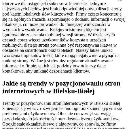
kluczowe dla osiągnięcia sukcesu w internecie. Jednym z
najczęstszych błędów jest brak odpowiedniej optymalizacji strony
pod kątem lokalnych słów kluczowych. Firmy często koncentrują
się na ogólnych frazach, zapominając o dodaniu informacji o swojej
lokalizacji, co może prowadzić do mniejszej widoczności w
wynikach wyszukiwania. Kolejnym istotnym błędem jest
ignorowanie znaczenia mobilnej wersji strony. W dzisiejszych
czasach coraz więcej użytkowników korzysta z urządzeń
mobilnych, dlatego strona powinna być responsywna i łatwa w
obsłudze na smartfonach oraz tabletach. Należy także unikać
tworzenia duplikatów treści, które mogą negatywnie wpłynąć na
ranking strony. Ważne jest również regularne aktualizowanie
informacji o firmie, takich jak godziny otwarcia czy dane
kontaktowe, aby uniknąć dezorientacji klientów.
Jakie są trendy w pozycjonowaniu stron
internetowych w Bielsku-Białej
Trendy w pozycjonowaniu stron internetowych w Bielsku-Białej
zmieniają się wraz z rozwojem technologii oraz zmieniającymi się
preferencjami użytkowników. Obecnie coraz większą wagę
przykłada się do jakości treści oraz doświadczeń użytkowników.
Google stale aktualizuje swoje algorytmy, co sprawia, że firmy