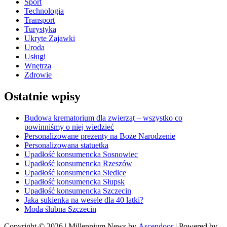
Sport
Technologia
Transport
Turystyka
Ukryte Zajawki
Uroda
Usługi
Wnętrza
Zdrowie
Ostatnie wpisy
Budowa krematorium dla zwierząt – wszystko co
powinniśmy o niej wiedzieć
Personalizowane prezenty na Boże Narodzenie
Personalizowana statuetka
Upadłość konsumencka Sosnowiec
Upadłość konsumencka Rzeszów
Upadłość konsumencka Siedlce
Upadłość konsumencka Słupsk
Upadłość konsumencka Szczecin
Jaka sukienka na wesele dla 40 latki?
Moda ślubna Szczecin
Copyright © 2026
| Millennium News by
Ascendoor
| Powered by