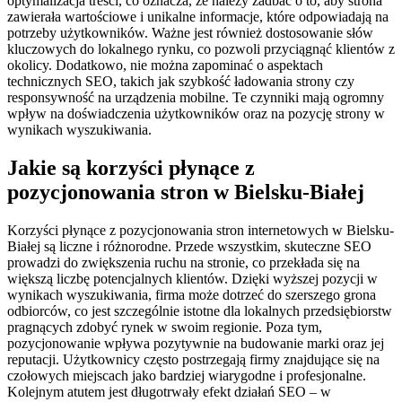
optymalizacja treści, co oznacza, że należy zadbać o to, aby strona
zawierała wartościowe i unikalne informacje, które odpowiadają na
potrzeby użytkowników. Ważne jest również dostosowanie słów
kluczowych do lokalnego rynku, co pozwoli przyciągnąć klientów z
okolicy. Dodatkowo, nie można zapominać o aspektach
technicznych SEO, takich jak szybkość ładowania strony czy
responsywność na urządzenia mobilne. Te czynniki mają ogromny
wpływ na doświadczenia użytkowników oraz na pozycję strony w
wynikach wyszukiwania.
Jakie są korzyści płynące z
pozycjonowania stron w Bielsku-Białej
Korzyści płynące z pozycjonowania stron internetowych w Bielsku-
Białej są liczne i różnorodne. Przede wszystkim, skuteczne SEO
prowadzi do zwiększenia ruchu na stronie, co przekłada się na
większą liczbę potencjalnych klientów. Dzięki wyższej pozycji w
wynikach wyszukiwania, firma może dotrzeć do szerszego grona
odbiorców, co jest szczególnie istotne dla lokalnych przedsiębiorstw
pragnących zdobyć rynek w swoim regionie. Poza tym,
pozycjonowanie wpływa pozytywnie na budowanie marki oraz jej
reputacji. Użytkownicy często postrzegają firmy znajdujące się na
czołowych miejscach jako bardziej wiarygodne i profesjonalne.
Kolejnym atutem jest długotrwały efekt działań SEO – w