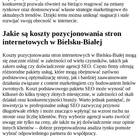
konkurencji pozwala również na bieżąco reagować na zmiany
rynkowe oraz dostosowywać własne strategie marketingowe do
aktualnych trendów. Dzięki temu można uniknąć stagnacji i stale
rozwijać swoją obecność w internecie.
Jakie są koszty pozycjonowania stron
internetowych w Bielsku-Białej
Koszty pozycjonowania stron internetowych w Bielsku-Białej mogą
się znacznie różnić w zależności od wielu czynników, takich jak
zakres usług czy doświadczenie agencji SEO. Często firmy oferują
różnorodne pakiety usług, które mogą obejmować zarówno
podstawową optymalizację strony, jak i bardziej zaawansowane
działania związane z content marketingiem czy budowaniem linków
zwrotnych. Koszt podstawowego pakietu SEO może wynosić od
kilkuset do kilku tysięcy złotych miesięcznie, w zależności od skali
działań oraz konkurencyjności branży. Warto jednak pamiętać, że
inwestycja w profesjonalne usługi SEO zazwyczaj przynosi
długotrwałe efekty i może znacząco wpłynąć na wzrost ruchu na
stronie oraz liczbę klientów. Przy wyborze agencji warto zwrócić
uwagę nie tylko na ceny, ale także na jej doświadczenie oraz opinie
innych klientów – dobrze przeprowadzona analiza rynku pomoże
wybrać odpowiedniego partnera do współpracy.