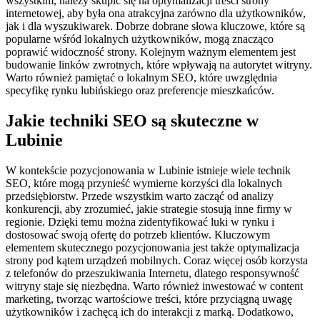
wszystkim, należy skupić się na optymalizacji treści strony
internetowej, aby była ona atrakcyjna zarówno dla użytkowników,
jak i dla wyszukiwarek. Dobrze dobrane słowa kluczowe, które są
popularne wśród lokalnych użytkowników, mogą znacząco
poprawić widoczność strony. Kolejnym ważnym elementem jest
budowanie linków zwrotnych, które wpływają na autorytet witryny.
Warto również pamiętać o lokalnym SEO, które uwzględnia
specyfikę rynku lubińskiego oraz preferencje mieszkańców.
Jakie techniki SEO są skuteczne w
Lubinie
W kontekście pozycjonowania w Lubinie istnieje wiele technik
SEO, które mogą przynieść wymierne korzyści dla lokalnych
przedsiębiorstw. Przede wszystkim warto zacząć od analizy
konkurencji, aby zrozumieć, jakie strategie stosują inne firmy w
regionie. Dzięki temu można zidentyfikować luki w rynku i
dostosować swoją ofertę do potrzeb klientów. Kluczowym
elementem skutecznego pozycjonowania jest także optymalizacja
strony pod kątem urządzeń mobilnych. Coraz więcej osób korzysta
z telefonów do przeszukiwania Internetu, dlatego responsywność
witryny staje się niezbędna. Warto również inwestować w content
marketing, tworząc wartościowe treści, które przyciągną uwagę
użytkowników i zachęcą ich do interakcji z marką. Dodatkowo,