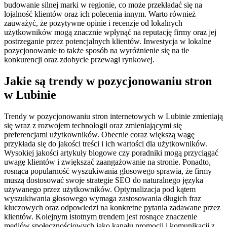
budowanie silnej marki w regionie, co może przekładać się na
lojalność klientów oraz ich polecenia innym. Warto również
zauważyć, że pozytywne opinie i recenzje od lokalnych
użytkowników mogą znacznie wpłynąć na reputację firmy oraz jej
postrzeganie przez potencjalnych klientów. Inwestycja w lokalne
pozycjonowanie to także sposób na wyróżnienie się na tle
konkurencji oraz zdobycie przewagi rynkowej.
Jakie są trendy w pozycjonowaniu stron
w Lubinie
Trendy w pozycjonowaniu stron internetowych w Lubinie zmieniają
się wraz z rozwojem technologii oraz zmieniającymi się
preferencjami użytkowników. Obecnie coraz większą wagę
przykłada się do jakości treści i ich wartości dla użytkowników.
Wysokiej jakości artykuły blogowe czy poradniki mogą przyciągać
uwagę klientów i zwiększać zaangażowanie na stronie. Ponadto,
rosnąca popularność wyszukiwania głosowego sprawia, że firmy
muszą dostosować swoje strategie SEO do naturalnego języka
używanego przez użytkowników. Optymalizacja pod kątem
wyszukiwania głosowego wymaga zastosowania długich fraz
kluczowych oraz odpowiedzi na konkretne pytania zadawane przez
klientów. Kolejnym istotnym trendem jest rosnące znaczenie
mediów społecznościowych jako kanału promocji i komunikacji z