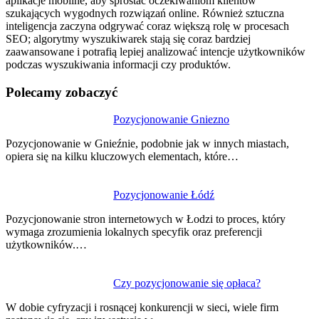
aplikacje mobilne, aby sprostać oczekiwaniom klientów
szukających wygodnych rozwiązań online. Również sztuczna
inteligencja zaczyna odgrywać coraz większą rolę w procesach
SEO; algorytmy wyszukiwarek stają się coraz bardziej
zaawansowane i potrafią lepiej analizować intencje użytkowników
podczas wyszukiwania informacji czy produktów.
Polecamy zobaczyć
Nawigacja
Pozycjonowanie Gniezno
wpisu
Pozycjonowanie w Gnieźnie, podobnie jak w innych miastach,
opiera się na kilku kluczowych elementach, które…
Pozycjonowanie Łódź
Pozycjonowanie stron internetowych w Łodzi to proces, który
wymaga zrozumienia lokalnych specyfik oraz preferencji
użytkowników.…
Czy pozycjonowanie się opłaca?
W dobie cyfryzacji i rosnącej konkurencji w sieci, wiele firm