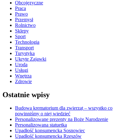
Obcojęzyczne
Praca
Prawo
Przemysł
Rolnictwo
Sklepy
Sport
Technologia
Transport
Turystyka
Ukryte Zajawki
Uroda
Usługi
Wnętrza
Zdrowie
Ostatnie wpisy
Budowa krematorium dla zwierząt – wszystko co
powinniśmy o niej wiedzieć
Personalizowane prezenty na Boże Narodzenie
Personalizowana statuetka
Upadłość konsumencka Sosnowiec
Upadłość konsumencka Rzeszów