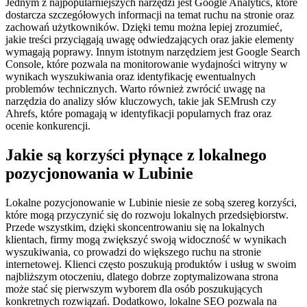
Jednym z najpopularniejszych narzędzi jest Google Analytics, które
dostarcza szczegółowych informacji na temat ruchu na stronie oraz
zachowań użytkowników. Dzięki temu można lepiej zrozumieć,
jakie treści przyciągają uwagę odwiedzających oraz jakie elementy
wymagają poprawy. Innym istotnym narzędziem jest Google Search
Console, które pozwala na monitorowanie wydajności witryny w
wynikach wyszukiwania oraz identyfikację ewentualnych
problemów technicznych. Warto również zwrócić uwagę na
narzędzia do analizy słów kluczowych, takie jak SEMrush czy
Ahrefs, które pomagają w identyfikacji popularnych fraz oraz
ocenie konkurencji.
Jakie są korzyści płynące z lokalnego
pozycjonowania w Lubinie
Lokalne pozycjonowanie w Lubinie niesie ze sobą szereg korzyści,
które mogą przyczynić się do rozwoju lokalnych przedsiębiorstw.
Przede wszystkim, dzięki skoncentrowaniu się na lokalnych
klientach, firmy mogą zwiększyć swoją widoczność w wynikach
wyszukiwania, co prowadzi do większego ruchu na stronie
internetowej. Klienci często poszukują produktów i usług w swoim
najbliższym otoczeniu, dlatego dobrze zoptymalizowana strona
może stać się pierwszym wyborem dla osób poszukujących
konkretnych rozwiązań. Dodatkowo, lokalne SEO pozwala na