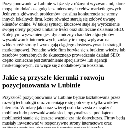
Pozycjonowanie w Lubinie wiąże się z różnymi wyzwaniami, które
mogą utrudniać osiągnięcie zamierzonych celów marketingowych.
Jednym z głównych problemów jest silna konkurencja ze strony
innych lokalnych firm, które również starają się zdobyć uwagę
klientów online. W takiej sytuacji kluczowe staje się wyróżnienie
swojej oferty poprzez unikalne treści oraz skuteczne działania SEO.
Kolejnym wyzwaniem jest dynamiczny charakter algorytmów
wyszukiwarek internetowych; zmiany te mogą wpływać na
widoczność strony i wymagają ciągłego dostosowywania strategii
marketingowej. Ponadto wiele firm boryka się z brakiem wiedzy lub
zasobów potrzebnych do skutecznego prowadzenia działań SEO;
często konieczne jest zatrudnienie specjalistów lub agencji
marketingowych, co wiąże się z dodatkowymi kosztami.
Jakie są przyszłe kierunki rozwoju
pozycjonowania w Lubinie
Przyszłość pozycjonowania w Lubinie będzie kształtowana przez
rozwój technologii oraz zmieniające się potrzeby użytkowników
internetu. W miarę jak coraz więcej osób korzysta z urządzeń
mobilnych do przeszukiwania sieci, optymalizacja pod kątem
mobilności stanie się jeszcze ważniejsza niż dotychczas. Firmy będą
musiały inwestować w responsywne strony internetowe oraz