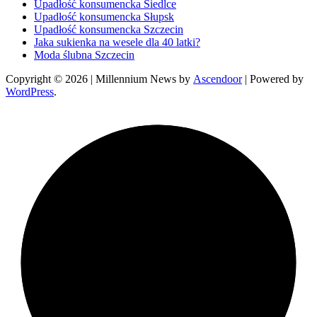
Upadłość konsumencka Siedlce
Upadłość konsumencka Słupsk
Upadłość konsumencka Szczecin
Jaka sukienka na wesele dla 40 latki?
Moda ślubna Szczecin
Copyright © 2026
| Millennium News by
Ascendoor
| Powered by
WordPress
.