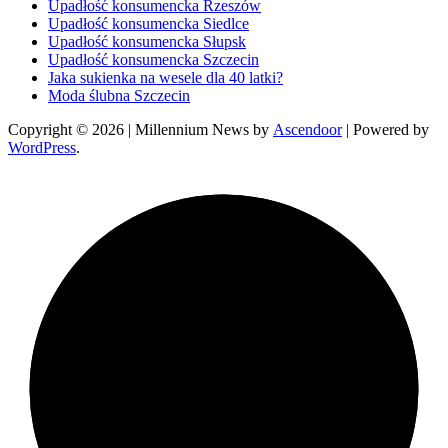
Upadłość konsumencka Rzeszów
Upadłość konsumencka Siedlce
Upadłość konsumencka Słupsk
Upadłość konsumencka Szczecin
Jaka sukienka na wesele dla 40 latki?
Moda ślubna Szczecin
Copyright © 2026
| Millennium News by
Ascendoor
| Powered by
WordPress
.