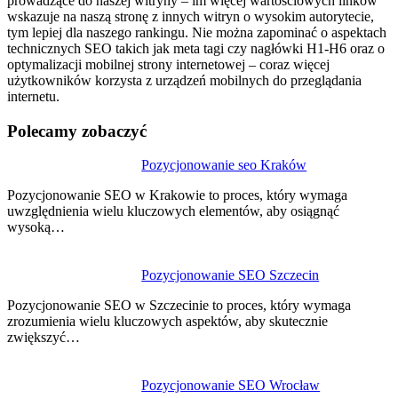
prowadzące do naszej witryny – im więcej wartościowych linków
wskazuje na naszą stronę z innych witryn o wysokim autorytecie,
tym lepiej dla naszego rankingu. Nie można zapominać o aspektach
technicznych SEO takich jak meta tagi czy nagłówki H1-H6 oraz o
optymalizacji mobilnej strony internetowej – coraz więcej
użytkowników korzysta z urządzeń mobilnych do przeglądania
internetu.
Polecamy zobaczyć
Nawigacja
Pozycjonowanie seo Kraków
wpisu
Pozycjonowanie SEO w Krakowie to proces, który wymaga
uwzględnienia wielu kluczowych elementów, aby osiągnąć
wysoką…
Pozycjonowanie SEO Szczecin
Pozycjonowanie SEO w Szczecinie to proces, który wymaga
zrozumienia wielu kluczowych aspektów, aby skutecznie
zwiększyć…
Pozycjonowanie SEO Wrocław