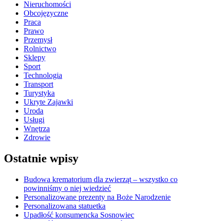
Nieruchomości
Obcojęzyczne
Praca
Prawo
Przemysł
Rolnictwo
Sklepy
Sport
Technologia
Transport
Turystyka
Ukryte Zajawki
Uroda
Usługi
Wnętrza
Zdrowie
Ostatnie wpisy
Budowa krematorium dla zwierząt – wszystko co
powinniśmy o niej wiedzieć
Personalizowane prezenty na Boże Narodzenie
Personalizowana statuetka
Upadłość konsumencka Sosnowiec