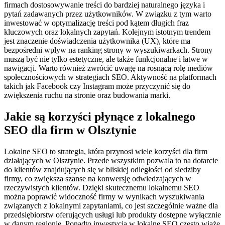
firmach dostosowywanie treści do bardziej naturalnego języka i
pytań zadawanych przez użytkowników. W związku z tym warto
inwestować w optymalizację treści pod kątem długich fraz
kluczowych oraz lokalnych zapytań. Kolejnym istotnym trendem
jest znaczenie doświadczenia użytkownika (UX), które ma
bezpośredni wpływ na ranking strony w wyszukiwarkach. Strony
muszą być nie tylko estetyczne, ale także funkcjonalne i łatwe w
nawigacji. Warto również zwrócić uwagę na rosnącą rolę mediów
społecznościowych w strategiach SEO. Aktywność na platformach
takich jak Facebook czy Instagram może przyczynić się do
zwiększenia ruchu na stronie oraz budowania marki.
Jakie są korzyści płynące z lokalnego
SEO dla firm w Olsztynie
Lokalne SEO to strategia, która przynosi wiele korzyści dla firm
działających w Olsztynie. Przede wszystkim pozwala to na dotarcie
do klientów znajdujących się w bliskiej odległości od siedziby
firmy, co zwiększa szanse na konwersję odwiedzających w
rzeczywistych klientów. Dzięki skutecznemu lokalnemu SEO
można poprawić widoczność firmy w wynikach wyszukiwania
związanych z lokalnymi zapytaniami, co jest szczególnie ważne dla
przedsiębiorstw oferujących usługi lub produkty dostępne wyłącznie
w danym regionie. Ponadto inwestycja w lokalne SEO często wiąże