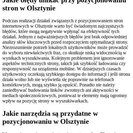
Jakie błędy unikać przy pozycjonowaniu
stron w Olsztynie
Podczas realizacji działań związanych z pozycjonowaniem stron
internetowych w Olsztynie warto być świadomym najczęstszych
błędów, które mogą negatywnie wpłynąć na efektywność tych
działań. Jednym z najważniejszych błędów jest brak odpowiedniej
analizy słów kluczowych przed rozpoczęciem optymalizacji strony.
Niezrozumienie potrzeb lokalnych użytkowników może prowadzić
do wyboru niewłaściwych fraz, co skutkuje niską widocznością w
wynikach wyszukiwania. Kolejnym problemem jest ignorowanie
aspektów technicznych strony, takich jak szybkość ładowania czy
responsywność na urządzenia mobilne. W dzisiejszych czasach
użytkownicy oczekują szybkiego dostępu do informacji i jeśli strona
działa wolno lub nie wyświetla się poprawnie na telefonach
komórkowych, mogą szybko ją opuścić. Ponadto nie należy
zaniedbywać budowania linków zwrotnych ani aktywności w
mediach społecznościowych, ponieważ te elementy mają ogromny
wpływ na pozycję strony w wyszukiwarkach.
Jakie narzędzia są przydatne w
pozycjonowaniu w Olsztynie