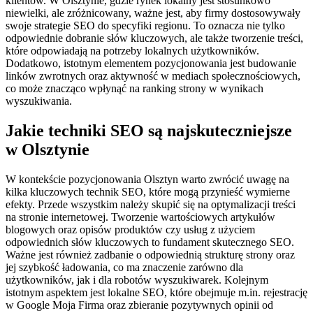
klientów. W Olsztynie, gdzie rynek lokalny jest stosunkowo
niewielki, ale zróżnicowany, ważne jest, aby firmy dostosowywały
swoje strategie SEO do specyfiki regionu. To oznacza nie tylko
odpowiednie dobranie słów kluczowych, ale także tworzenie treści,
które odpowiadają na potrzeby lokalnych użytkowników.
Dodatkowo, istotnym elementem pozycjonowania jest budowanie
linków zwrotnych oraz aktywność w mediach społecznościowych,
co może znacząco wpłynąć na ranking strony w wynikach
wyszukiwania.
Jakie techniki SEO są najskuteczniejsze
w Olsztynie
W kontekście pozycjonowania Olsztyn warto zwrócić uwagę na
kilka kluczowych technik SEO, które mogą przynieść wymierne
efekty. Przede wszystkim należy skupić się na optymalizacji treści
na stronie internetowej. Tworzenie wartościowych artykułów
blogowych oraz opisów produktów czy usług z użyciem
odpowiednich słów kluczowych to fundament skutecznego SEO.
Ważne jest również zadbanie o odpowiednią strukturę strony oraz
jej szybkość ładowania, co ma znaczenie zarówno dla
użytkowników, jak i dla robotów wyszukiwarek. Kolejnym
istotnym aspektem jest lokalne SEO, które obejmuje m.in. rejestrację
w Google Moja Firma oraz zbieranie pozytywnych opinii od