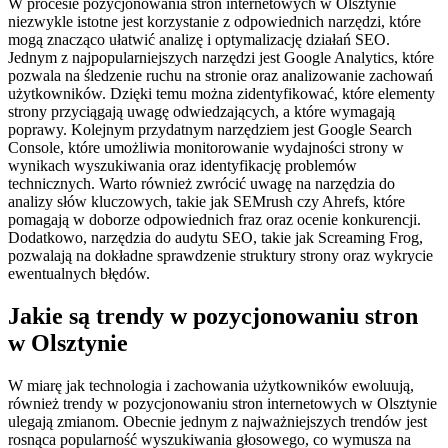
W procesie pozycjonowania stron internetowych w Olsztynie
niezwykle istotne jest korzystanie z odpowiednich narzędzi, które
mogą znacząco ułatwić analizę i optymalizację działań SEO.
Jednym z najpopularniejszych narzędzi jest Google Analytics, które
pozwala na śledzenie ruchu na stronie oraz analizowanie zachowań
użytkowników. Dzięki temu można zidentyfikować, które elementy
strony przyciągają uwagę odwiedzających, a które wymagają
poprawy. Kolejnym przydatnym narzędziem jest Google Search
Console, które umożliwia monitorowanie wydajności strony w
wynikach wyszukiwania oraz identyfikację problemów
technicznych. Warto również zwrócić uwagę na narzędzia do
analizy słów kluczowych, takie jak SEMrush czy Ahrefs, które
pomagają w doborze odpowiednich fraz oraz ocenie konkurencji.
Dodatkowo, narzędzia do audytu SEO, takie jak Screaming Frog,
pozwalają na dokładne sprawdzenie struktury strony oraz wykrycie
ewentualnych błędów.
Jakie są trendy w pozycjonowaniu stron
w Olsztynie
W miarę jak technologia i zachowania użytkowników ewoluują,
również trendy w pozycjonowaniu stron internetowych w Olsztynie
ulegają zmianom. Obecnie jednym z najważniejszych trendów jest
rosnąca popularność wyszukiwania głosowego, co wymusza na