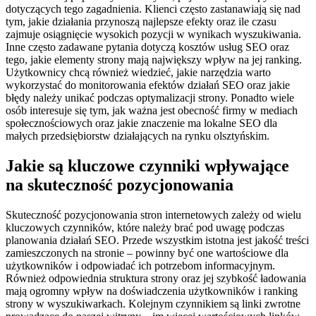
dotyczących tego zagadnienia. Klienci często zastanawiają się nad
tym, jakie działania przynoszą najlepsze efekty oraz ile czasu
zajmuje osiągnięcie wysokich pozycji w wynikach wyszukiwania.
Inne często zadawane pytania dotyczą kosztów usług SEO oraz
tego, jakie elementy strony mają największy wpływ na jej ranking.
Użytkownicy chcą również wiedzieć, jakie narzędzia warto
wykorzystać do monitorowania efektów działań SEO oraz jakie
błędy należy unikać podczas optymalizacji strony. Ponadto wiele
osób interesuje się tym, jak ważna jest obecność firmy w mediach
społecznościowych oraz jakie znaczenie ma lokalne SEO dla
małych przedsiębiorstw działających na rynku olsztyńskim.
Jakie są kluczowe czynniki wpływające
na skuteczność pozycjonowania
Skuteczność pozycjonowania stron internetowych zależy od wielu
kluczowych czynników, które należy brać pod uwagę podczas
planowania działań SEO. Przede wszystkim istotna jest jakość treści
zamieszczonych na stronie – powinny być one wartościowe dla
użytkowników i odpowiadać ich potrzebom informacyjnym.
Również odpowiednia struktura strony oraz jej szybkość ładowania
mają ogromny wpływ na doświadczenia użytkowników i ranking
strony w wyszukiwarkach. Kolejnym czynnikiem są linki zwrotne