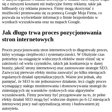
się z niższymi kosztami niż tradycyjne formy reklamy, takie jak
billboardy czy reklama prasowa. Firmy mogą skorzystać z
możliwości promowania się za pomocą Google Moja Firma, co
pozwala na wyświetlanie informacji o firmie bezpośrednio w
wynikach wyszukiwania oraz na mapach Google.
Jak długo trwa proces pozycjonowania
stron internetowych
Proces pozycjonowania stron internetowych to długotrwały proces,
który wymaga cierpliwości i systematyczności. W Olsztynie czas
potrzebny na osiągnięcie widocznych efektów może różnić się w
zależności od wielu czynników, takich jak konkurencja w danej
branży, jakość strony internetowej oraz zastosowane strategie SEO.
Zazwyczaj pierwsze efekty można zauważyć po kilku miesiącach
regularnych działań optymalizacyjnych. Ważne jest jednak, aby
pamiętać, że SEO to nie jednorazowe działanie, lecz ciągły proces
wymagający stałego monitorowania i dostosowywania strategii do
zmieniających się warunków rynkowych oraz algorytmów
wyszukiwarek. Firmy powinny być przygotowane na to, że pełne
efekty działań SEO mogą być widoczne dopiero po 6-12 miesiącach
intensywnej pracy nad optymalizacją strony i budowaniem jej
autorytetu.