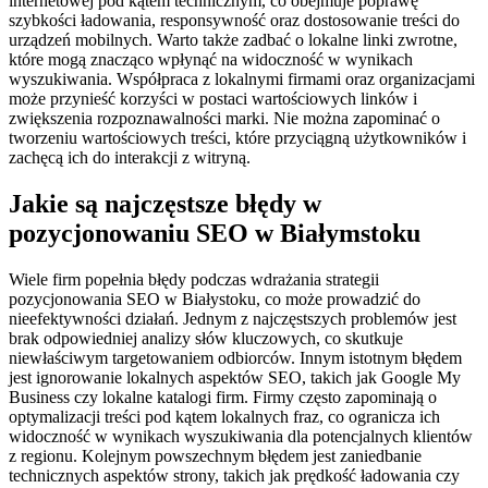
internetowej pod kątem technicznym, co obejmuje poprawę
szybkości ładowania, responsywność oraz dostosowanie treści do
urządzeń mobilnych. Warto także zadbać o lokalne linki zwrotne,
które mogą znacząco wpłynąć na widoczność w wynikach
wyszukiwania. Współpraca z lokalnymi firmami oraz organizacjami
może przynieść korzyści w postaci wartościowych linków i
zwiększenia rozpoznawalności marki. Nie można zapominać o
tworzeniu wartościowych treści, które przyciągną użytkowników i
zachęcą ich do interakcji z witryną.
Jakie są najczęstsze błędy w
pozycjonowaniu SEO w Białymstoku
Wiele firm popełnia błędy podczas wdrażania strategii
pozycjonowania SEO w Białystoku, co może prowadzić do
nieefektywności działań. Jednym z najczęstszych problemów jest
brak odpowiedniej analizy słów kluczowych, co skutkuje
niewłaściwym targetowaniem odbiorców. Innym istotnym błędem
jest ignorowanie lokalnych aspektów SEO, takich jak Google My
Business czy lokalne katalogi firm. Firmy często zapominają o
optymalizacji treści pod kątem lokalnych fraz, co ogranicza ich
widoczność w wynikach wyszukiwania dla potencjalnych klientów
z regionu. Kolejnym powszechnym błędem jest zaniedbanie
technicznych aspektów strony, takich jak prędkość ładowania czy