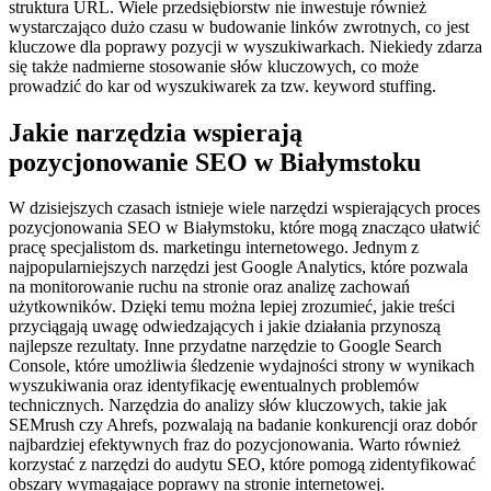
struktura URL. Wiele przedsiębiorstw nie inwestuje również
wystarczająco dużo czasu w budowanie linków zwrotnych, co jest
kluczowe dla poprawy pozycji w wyszukiwarkach. Niekiedy zdarza
się także nadmierne stosowanie słów kluczowych, co może
prowadzić do kar od wyszukiwarek za tzw. keyword stuffing.
Jakie narzędzia wspierają
pozycjonowanie SEO w Białymstoku
W dzisiejszych czasach istnieje wiele narzędzi wspierających proces
pozycjonowania SEO w Białymstoku, które mogą znacząco ułatwić
pracę specjalistom ds. marketingu internetowego. Jednym z
najpopularniejszych narzędzi jest Google Analytics, które pozwala
na monitorowanie ruchu na stronie oraz analizę zachowań
użytkowników. Dzięki temu można lepiej zrozumieć, jakie treści
przyciągają uwagę odwiedzających i jakie działania przynoszą
najlepsze rezultaty. Inne przydatne narzędzie to Google Search
Console, które umożliwia śledzenie wydajności strony w wynikach
wyszukiwania oraz identyfikację ewentualnych problemów
technicznych. Narzędzia do analizy słów kluczowych, takie jak
SEMrush czy Ahrefs, pozwalają na badanie konkurencji oraz dobór
najbardziej efektywnych fraz do pozycjonowania. Warto również
korzystać z narzędzi do audytu SEO, które pomogą zidentyfikować
obszary wymagające poprawy na stronie internetowej.