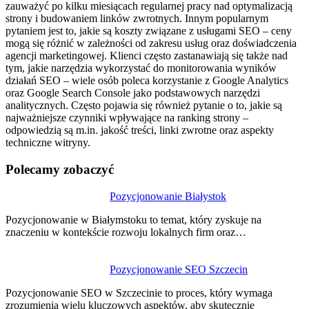
zauważyć po kilku miesiącach regularnej pracy nad optymalizacją
strony i budowaniem linków zwrotnych. Innym popularnym
pytaniem jest to, jakie są koszty związane z usługami SEO – ceny
mogą się różnić w zależności od zakresu usług oraz doświadczenia
agencji marketingowej. Klienci często zastanawiają się także nad
tym, jakie narzędzia wykorzystać do monitorowania wyników
działań SEO – wiele osób poleca korzystanie z Google Analytics
oraz Google Search Console jako podstawowych narzędzi
analitycznych. Często pojawia się również pytanie o to, jakie są
najważniejsze czynniki wpływające na ranking strony –
odpowiedzią są m.in. jakość treści, linki zwrotne oraz aspekty
techniczne witryny.
Polecamy zobaczyć
Nawigacja
Pozycjonowanie Białystok
wpisu
Pozycjonowanie w Białymstoku to temat, który zyskuje na
znaczeniu w kontekście rozwoju lokalnych firm oraz…
Pozycjonowanie SEO Szczecin
Pozycjonowanie SEO w Szczecinie to proces, który wymaga
zrozumienia wielu kluczowych aspektów, aby skutecznie