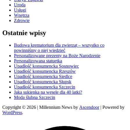
Uroda
Usługi
Wnętrza
Zdrowie
Ostatnie wpisy
Budowa krematorium dla zwierząt – wszystko co
powinniśmy o niej wiedzieć
Personalizowane prezenty na Boże Narodzenie
Personalizowana statuetka
Upadłość konsumencka Sosnowiec
Upadłość konsumencka Rzeszów
Upadłość konsumencka Siedlce
Upadłość konsumencka Słupsk
Upadłość konsumencka Szczecin
Jaka sukienka na wesele dla 40 latki?
Moda ślubna Szczecin
Copyright © 2026
| Millennium News by
Ascendoor
| Powered by
WordPress
.