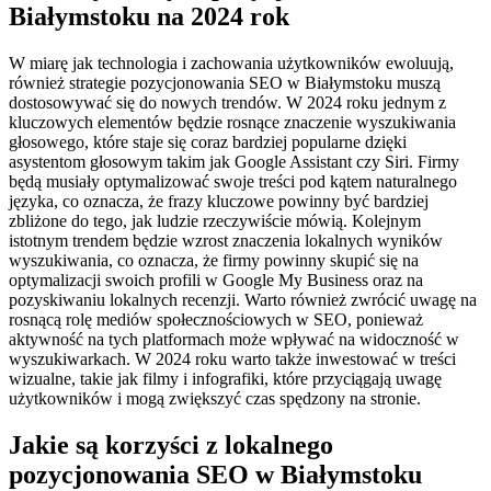
Białymstoku na 2024 rok
W miarę jak technologia i zachowania użytkowników ewoluują,
również strategie pozycjonowania SEO w Białymstoku muszą
dostosowywać się do nowych trendów. W 2024 roku jednym z
kluczowych elementów będzie rosnące znaczenie wyszukiwania
głosowego, które staje się coraz bardziej popularne dzięki
asystentom głosowym takim jak Google Assistant czy Siri. Firmy
będą musiały optymalizować swoje treści pod kątem naturalnego
języka, co oznacza, że frazy kluczowe powinny być bardziej
zbliżone do tego, jak ludzie rzeczywiście mówią. Kolejnym
istotnym trendem będzie wzrost znaczenia lokalnych wyników
wyszukiwania, co oznacza, że firmy powinny skupić się na
optymalizacji swoich profili w Google My Business oraz na
pozyskiwaniu lokalnych recenzji. Warto również zwrócić uwagę na
rosnącą rolę mediów społecznościowych w SEO, ponieważ
aktywność na tych platformach może wpływać na widoczność w
wyszukiwarkach. W 2024 roku warto także inwestować w treści
wizualne, takie jak filmy i infografiki, które przyciągają uwagę
użytkowników i mogą zwiększyć czas spędzony na stronie.
Jakie są korzyści z lokalnego
pozycjonowania SEO w Białymstoku