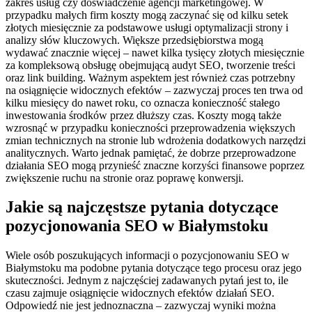
zakres usług czy doświadczenie agencji marketingowej. W
przypadku małych firm koszty mogą zaczynać się od kilku setek
złotych miesięcznie za podstawowe usługi optymalizacji strony i
analizy słów kluczowych. Większe przedsiębiorstwa mogą
wydawać znacznie więcej – nawet kilka tysięcy złotych miesięcznie
za kompleksową obsługę obejmującą audyt SEO, tworzenie treści
oraz link building. Ważnym aspektem jest również czas potrzebny
na osiągnięcie widocznych efektów – zazwyczaj proces ten trwa od
kilku miesięcy do nawet roku, co oznacza konieczność stałego
inwestowania środków przez dłuższy czas. Koszty mogą także
wzrosnąć w przypadku konieczności przeprowadzenia większych
zmian technicznych na stronie lub wdrożenia dodatkowych narzędzi
analitycznych. Warto jednak pamiętać, że dobrze przeprowadzone
działania SEO mogą przynieść znaczne korzyści finansowe poprzez
zwiększenie ruchu na stronie oraz poprawę konwersji.
Jakie są najczęstsze pytania dotyczące
pozycjonowania SEO w Białymstoku
Wiele osób poszukujących informacji o pozycjonowaniu SEO w
Białymstoku ma podobne pytania dotyczące tego procesu oraz jego
skuteczności. Jednym z najczęściej zadawanych pytań jest to, ile
czasu zajmuje osiągnięcie widocznych efektów działań SEO.
Odpowiedź nie jest jednoznaczna – zazwyczaj wyniki można