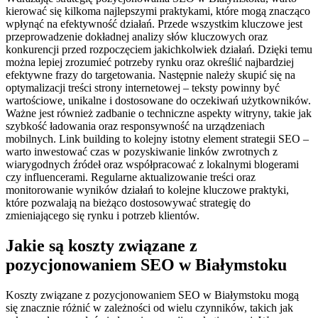
kierować się kilkoma najlepszymi praktykami, które mogą znacząco
wpłynąć na efektywność działań. Przede wszystkim kluczowe jest
przeprowadzenie dokładnej analizy słów kluczowych oraz
konkurencji przed rozpoczęciem jakichkolwiek działań. Dzięki temu
można lepiej zrozumieć potrzeby rynku oraz określić najbardziej
efektywne frazy do targetowania. Następnie należy skupić się na
optymalizacji treści strony internetowej – teksty powinny być
wartościowe, unikalne i dostosowane do oczekiwań użytkowników.
Ważne jest również zadbanie o techniczne aspekty witryny, takie jak
szybkość ładowania oraz responsywność na urządzeniach
mobilnych. Link building to kolejny istotny element strategii SEO –
warto inwestować czas w pozyskiwanie linków zwrotnych z
wiarygodnych źródeł oraz współpracować z lokalnymi blogerami
czy influencerami. Regularne aktualizowanie treści oraz
monitorowanie wyników działań to kolejne kluczowe praktyki,
które pozwalają na bieżąco dostosowywać strategię do
zmieniającego się rynku i potrzeb klientów.
Jakie są koszty związane z
pozycjonowaniem SEO w Białymstoku
Koszty związane z pozycjonowaniem SEO w Białymstoku mogą
się znacznie różnić w zależności od wielu czynników, takich jak