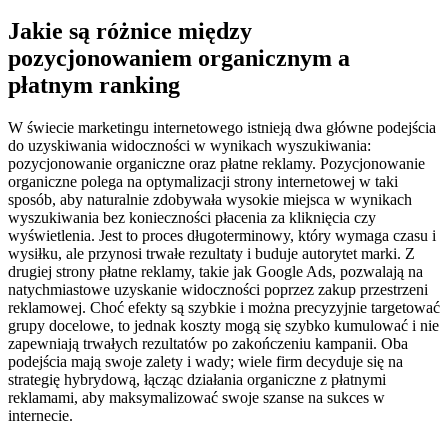
Jakie są różnice między
pozycjonowaniem organicznym a
płatnym ranking
W świecie marketingu internetowego istnieją dwa główne podejścia
do uzyskiwania widoczności w wynikach wyszukiwania:
pozycjonowanie organiczne oraz płatne reklamy. Pozycjonowanie
organiczne polega na optymalizacji strony internetowej w taki
sposób, aby naturalnie zdobywała wysokie miejsca w wynikach
wyszukiwania bez konieczności płacenia za kliknięcia czy
wyświetlenia. Jest to proces długoterminowy, który wymaga czasu i
wysiłku, ale przynosi trwałe rezultaty i buduje autorytet marki. Z
drugiej strony płatne reklamy, takie jak Google Ads, pozwalają na
natychmiastowe uzyskanie widoczności poprzez zakup przestrzeni
reklamowej. Choć efekty są szybkie i można precyzyjnie targetować
grupy docelowe, to jednak koszty mogą się szybko kumulować i nie
zapewniają trwałych rezultatów po zakończeniu kampanii. Oba
podejścia mają swoje zalety i wady; wiele firm decyduje się na
strategię hybrydową, łącząc działania organiczne z płatnymi
reklamami, aby maksymalizować swoje szanse na sukces w
internecie.