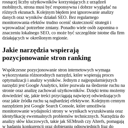
rosnącej liczby użytkowników korzystających z urządzeń
mobilnych, strona musi być responsywna i dobrze wyglądać na
różnych ekranach. Kolejnym błędem jest ignorowanie analizy
danych oraz wyników działań SEO. Bez regularnego
monitorowania efektów trudno ocenić skuteczność strategii i
wprowadzać potrzebne zmiany. Ponadto wiele osób zapomina o
znaczeniu lokalnego SEO, co może być szczególnie istotne dla firm
działających w określonym regionie.
Jakie narzędzia wspierają
pozycjonowanie stron ranking
Współczesne pozycjonowanie stron internetowych wymaga
wykorzystania różnorodnych narzędzi, które wspierają proces
optymalizacji i analizy wyników. Jednym z najpopularniejszych
narzędzi jest Google Analytics, które pozwala na śledzenie ruchu na
stronie oraz analizę zachowań użytkowników. Dzięki temu możemy
dowiedzieć się, jakie treści przyciągają najwięcej odwiedzających
oraz jakie źródła ruchu są najbardziej efektywne. Kolejnym cennym
narzędziem jest Google Search Console, które umożliwia
monitorowanie wydajności strony w wynikach wyszukiwania oraz
identyfikację ewentualnych problemów technicznych. Narzędzia do
analizy słów kluczowych, takie jak SEMrush czy Ahrefs, pomagają
w badaniu konkurencji oraz dobieraniu odpowiednich fraz do