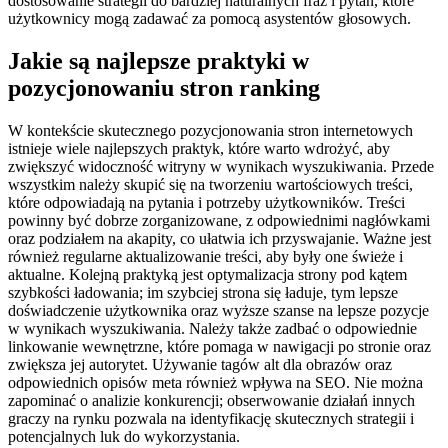
dostosowanie strategii do bardziej naturalnych fraz i pytań, które
użytkownicy mogą zadawać za pomocą asystentów głosowych.
Jakie są najlepsze praktyki w
pozycjonowaniu stron ranking
W kontekście skutecznego pozycjonowania stron internetowych
istnieje wiele najlepszych praktyk, które warto wdrożyć, aby
zwiększyć widoczność witryny w wynikach wyszukiwania. Przede
wszystkim należy skupić się na tworzeniu wartościowych treści,
które odpowiadają na pytania i potrzeby użytkowników. Treści
powinny być dobrze zorganizowane, z odpowiednimi nagłówkami
oraz podziałem na akapity, co ułatwia ich przyswajanie. Ważne jest
również regularne aktualizowanie treści, aby były one świeże i
aktualne. Kolejną praktyką jest optymalizacja strony pod kątem
szybkości ładowania; im szybciej strona się ładuje, tym lepsze
doświadczenie użytkownika oraz wyższe szanse na lepsze pozycje
w wynikach wyszukiwania. Należy także zadbać o odpowiednie
linkowanie wewnętrzne, które pomaga w nawigacji po stronie oraz
zwiększa jej autorytet. Używanie tagów alt dla obrazów oraz
odpowiednich opisów meta również wpływa na SEO. Nie można
zapominać o analizie konkurencji; obserwowanie działań innych
graczy na rynku pozwala na identyfikację skutecznych strategii i
potencjalnych luk do wykorzystania.