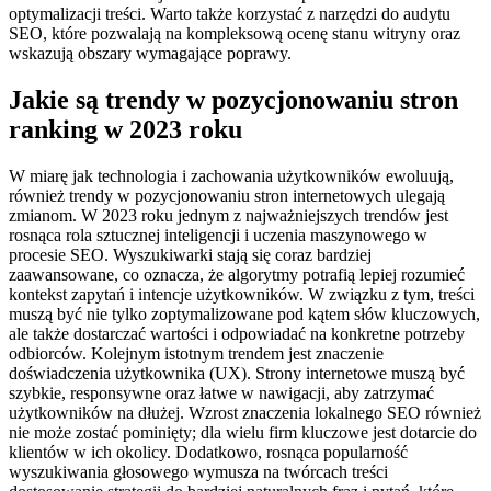
optymalizacji treści. Warto także korzystać z narzędzi do audytu
SEO, które pozwalają na kompleksową ocenę stanu witryny oraz
wskazują obszary wymagające poprawy.
Jakie są trendy w pozycjonowaniu stron
ranking w 2023 roku
W miarę jak technologia i zachowania użytkowników ewoluują,
również trendy w pozycjonowaniu stron internetowych ulegają
zmianom. W 2023 roku jednym z najważniejszych trendów jest
rosnąca rola sztucznej inteligencji i uczenia maszynowego w
procesie SEO. Wyszukiwarki stają się coraz bardziej
zaawansowane, co oznacza, że algorytmy potrafią lepiej rozumieć
kontekst zapytań i intencje użytkowników. W związku z tym, treści
muszą być nie tylko zoptymalizowane pod kątem słów kluczowych,
ale także dostarczać wartości i odpowiadać na konkretne potrzeby
odbiorców. Kolejnym istotnym trendem jest znaczenie
doświadczenia użytkownika (UX). Strony internetowe muszą być
szybkie, responsywne oraz łatwe w nawigacji, aby zatrzymać
użytkowników na dłużej. Wzrost znaczenia lokalnego SEO również
nie może zostać pominięty; dla wielu firm kluczowe jest dotarcie do
klientów w ich okolicy. Dodatkowo, rosnąca popularność
wyszukiwania głosowego wymusza na twórcach treści