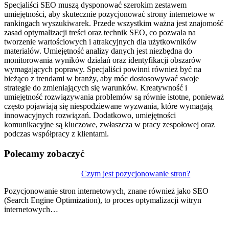
Specjaliści SEO muszą dysponować szerokim zestawem
umiejętności, aby skutecznie pozycjonować strony internetowe w
rankingach wyszukiwarek. Przede wszystkim ważna jest znajomość
zasad optymalizacji treści oraz technik SEO, co pozwala na
tworzenie wartościowych i atrakcyjnych dla użytkowników
materiałów. Umiejętność analizy danych jest niezbędna do
monitorowania wyników działań oraz identyfikacji obszarów
wymagających poprawy. Specjaliści powinni również być na
bieżąco z trendami w branży, aby móc dostosowywać swoje
strategie do zmieniających się warunków. Kreatywność i
umiejętność rozwiązywania problemów są równie istotne, ponieważ
często pojawiają się niespodziewane wyzwania, które wymagają
innowacyjnych rozwiązań. Dodatkowo, umiejętności
komunikacyjne są kluczowe, zwłaszcza w pracy zespołowej oraz
podczas współpracy z klientami.
Polecamy zobaczyć
Nawigacja
Czym jest pozycjonowanie stron?
wpisu
Pozycjonowanie stron internetowych, znane również jako SEO
(Search Engine Optimization), to proces optymalizacji witryn
internetowych…