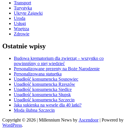
Transport
Turystyka
Ukryte Zajawki
Uroda
Usługi
Wnętrza
Zdrowie
Ostatnie wpisy
Budowa krematorium dla zwierząt – wszystko co
powinniśmy o niej wiedzieć
Personalizowane prezenty na Boże Narodzenie
Personalizowana statuetka
Upadłość konsumencka Sosnowiec
Upadłość konsumencka Rzeszów
Upadłość konsumencka Siedlce
Upadłość konsumencka Słupsk
Upadłość konsumencka Szczecin
Jaka sukienka na wesele dla 40 latki?
Moda ślubna Szczecin
Copyright © 2026
| Millennium News by
Ascendoor
| Powered by
WordPress
.