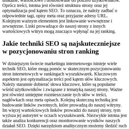
unikalne, wartościowe i dostosowane do potrzeb użytkowników.
Oprócz treści, istotna jest również struktura strony oraz jej
optymalizacja pod kątem SEO. To oznacza, że należy zadbać o
odpowiednie tagi, opisy meta oraz przyjazne adresy URL.
Kolejnym ważnym elementem jest linkowanie wewnętrzne i
zewnętrzne. Linki prowadzące do naszej strony z innych
wartościowych witryn mogą znacząco wpłynąć na jej ranking.
Jakie techniki SEO są najskuteczniejsze
w pozycjonowaniu stron ranking
W dzisiejszym świecie marketingu internetowego istnieje wiele
technik SEO, które mogą pomóc w skutecznym pozycjonowaniu
stron internetowych w rankingach wyszukiwarek. Kluczowym
aspektem jest optymalizacja treści pod kątem słów kluczowych.
Należy starannie dobierać słowa kluczowe, które są popularne
wśród użytkowników i związane z tematyką naszej strony. Ważne
jest również umiejętne rozmieszczanie tych słów w treści,
nagłówkach oraz meta opisach. Kolejną skuteczną techniką jest
budowanie linków zwrotnych, które prowadzą do naszej witryny.
Im więcej wartościowych linków prowadzi do naszej strony, tym
wyższa jej autorytet w oczach wyszukiwarek. Niezwykle istotna jest
także analiza konkurencji oraz monitorowanie wyników naszych
działań SEO. Dzięki narzędziom analitycznym możemy śledzić ruch