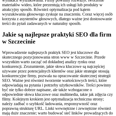
wynikach wyszukiwania. Firmy powinny rozważyć tworzenie
materiałów wideo, które prezentują ich usługi lub produkty w
atrakcyjny sposób. Również optymalizacja pod kątem
wyszukiwania głosowego zyskuje na znaczeniu. Coraz więcej osób
korzysta z asystentów głosowych, dlatego ważne jest dostosowanie
treści do pytań zadawanych w naturalny sposób.
Jakie są najlepsze praktyki SEO dla firm
w Szczecinie
Wprowadzenie najlepszych praktyk SEO jest kluczowe dla
skutecznego pozycjonowania stron www w Szczecinie. Przede
wszystkim warto zacząć od dokładnej analizy rynku oraz
konkurencji. Zrozumienie, jakie słowa kluczowe są najczęściej
używane przez potencjalnych klientów oraz jakie strategie stosują
konkurencyjne firmy, pozwala na opracowanie skutecznej strategii
SEO. Ważne jest również tworzenie wartościowych treści, które
odpowiadają na pytania i potrzeby użytkowników. Treści powinny
być nie tylko dobrze napisane, ale także wzbogacone o
odpowiednie słowa kluczowe oraz multimedia, takie jak zdjęcia czy
filmy. Kolejnym krokiem jest optymalizacja techniczna strony;
należy zadbać o szybkość ładowania, responsywność oraz
poprawną strukturę URL. Linki wewnętrzne i zewnętrzne również
mają duże znaczenie; warto budować sieć linków prowadzących do