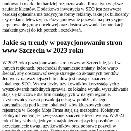
budowania marki; im bardziej rozpoznawalna firma, tym większe
zaufanie klientów. Dodatkowo inwestycja w SEO jest zazwyczaj
bardziej opłacalna niż tradycyjne formy reklamy, takie jak billboardy
czy reklama telewizyjna. Pozycjonowanie pozwala na precyzyjne
targetowanie grupy docelowej oraz dostosowywanie komunikacji
marketingowej do ich potrzeb i oczekiwań.
Jakie są trendy w pozycjonowaniu stron
www Szczecin w 2023 roku
W 2023 roku pozycjonowanie stron www w Szczecinie, jak i w
innych regionach, przechodzi dynamiczne zmiany, które warto
śledzić, aby dostosować swoje strategie do aktualnych trendów.
Jednym z najważniejszych trendów jest rosnące znaczenie
lokalnego SEO. Wzrost liczby użytkowników korzystających z
wyszukiwarek mobilnych sprawia, że lokalne wyniki wyszukiwania
stają się kluczowe dla firm działających w danym regionie.
Użytkownicy często poszukują usług w pobliżu, dlatego
optymalizacja pod kątem lokalnych słów kluczowych oraz
rejestracja w Google Moja Firma stają się niezbędne. Kolejnym
istotnym trendem jest zwiększone znaczenie treści wideo. W 2023
roku filmy stały się jednym z najskuteczniejszych sposobów na
przyciągnięcie uwagi użytkowników oraz poprawę pozycji w