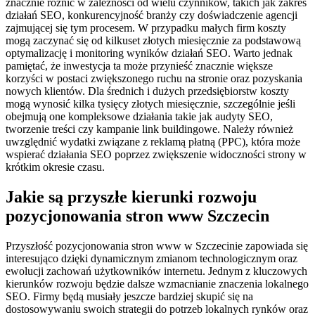
znacznie różnić w zależności od wielu czynników, takich jak zakres
działań SEO, konkurencyjność branży czy doświadczenie agencji
zajmującej się tym procesem. W przypadku małych firm koszty
mogą zaczynać się od kilkuset złotych miesięcznie za podstawową
optymalizację i monitoring wyników działań SEO. Warto jednak
pamiętać, że inwestycja ta może przynieść znacznie większe
korzyści w postaci zwiększonego ruchu na stronie oraz pozyskania
nowych klientów. Dla średnich i dużych przedsiębiorstw koszty
mogą wynosić kilka tysięcy złotych miesięcznie, szczególnie jeśli
obejmują one kompleksowe działania takie jak audyty SEO,
tworzenie treści czy kampanie link buildingowe. Należy również
uwzględnić wydatki związane z reklamą płatną (PPC), która może
wspierać działania SEO poprzez zwiększenie widoczności strony w
krótkim okresie czasu.
Jakie są przyszłe kierunki rozwoju
pozycjonowania stron www Szczecin
Przyszłość pozycjonowania stron www w Szczecinie zapowiada się
interesująco dzięki dynamicznym zmianom technologicznym oraz
ewolucji zachowań użytkowników internetu. Jednym z kluczowych
kierunków rozwoju będzie dalsze wzmacnianie znaczenia lokalnego
SEO. Firmy będą musiały jeszcze bardziej skupić się na
dostosowywaniu swoich strategii do potrzeb lokalnych rynków oraz