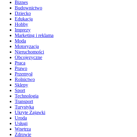
Biznes
Budownictwo
Dziecko
Edukacja
Hobby
Imprezy
Marketing i reklama
Moda
Motoryzacja
Nieruchomości
Obcojęzyczne
Praca
Prawo
Przemysł
Rolnictwo
Sklepy
Sport
Technologia
Transport
Turystyka
Ukryte Zajawki
Uroda
Usługi
Wnętrza
Zdrowie