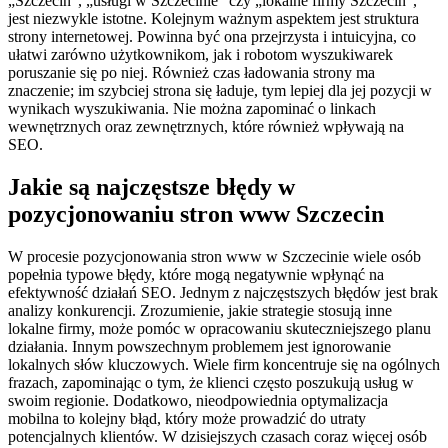
„Szczecin”, „usługi w Szczecinie” czy „lokalne firmy Szczecin”,
jest niezwykle istotne. Kolejnym ważnym aspektem jest struktura
strony internetowej. Powinna być ona przejrzysta i intuicyjna, co
ułatwi zarówno użytkownikom, jak i robotom wyszukiwarek
poruszanie się po niej. Również czas ładowania strony ma
znaczenie; im szybciej strona się ładuje, tym lepiej dla jej pozycji w
wynikach wyszukiwania. Nie można zapominać o linkach
wewnętrznych oraz zewnętrznych, które również wpływają na
SEO.
Jakie są najczęstsze błędy w
pozycjonowaniu stron www Szczecin
W procesie pozycjonowania stron www w Szczecinie wiele osób
popełnia typowe błędy, które mogą negatywnie wpłynąć na
efektywność działań SEO. Jednym z najczęstszych błędów jest brak
analizy konkurencji. Zrozumienie, jakie strategie stosują inne
lokalne firmy, może pomóc w opracowaniu skuteczniejszego planu
działania. Innym powszechnym problemem jest ignorowanie
lokalnych słów kluczowych. Wiele firm koncentruje się na ogólnych
frazach, zapominając o tym, że klienci często poszukują usług w
swoim regionie. Dodatkowo, nieodpowiednia optymalizacja
mobilna to kolejny błąd, który może prowadzić do utraty
potencjalnych klientów. W dzisiejszych czasach coraz więcej osób