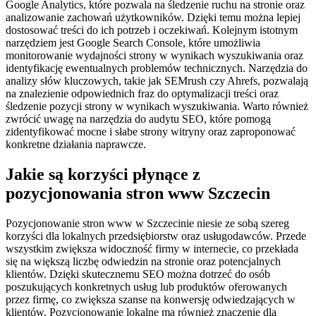
Google Analytics, które pozwala na śledzenie ruchu na stronie oraz
analizowanie zachowań użytkowników. Dzięki temu można lepiej
dostosować treści do ich potrzeb i oczekiwań. Kolejnym istotnym
narzędziem jest Google Search Console, które umożliwia
monitorowanie wydajności strony w wynikach wyszukiwania oraz
identyfikację ewentualnych problemów technicznych. Narzędzia do
analizy słów kluczowych, takie jak SEMrush czy Ahrefs, pozwalają
na znalezienie odpowiednich fraz do optymalizacji treści oraz
śledzenie pozycji strony w wynikach wyszukiwania. Warto również
zwrócić uwagę na narzędzia do audytu SEO, które pomogą
zidentyfikować mocne i słabe strony witryny oraz zaproponować
konkretne działania naprawcze.
Jakie są korzyści płynące z
pozycjonowania stron www Szczecin
Pozycjonowanie stron www w Szczecinie niesie ze sobą szereg
korzyści dla lokalnych przedsiębiorstw oraz usługodawców. Przede
wszystkim zwiększa widoczność firmy w internecie, co przekłada
się na większą liczbę odwiedzin na stronie oraz potencjalnych
klientów. Dzięki skutecznemu SEO można dotrzeć do osób
poszukujących konkretnych usług lub produktów oferowanych
przez firmę, co zwiększa szanse na konwersję odwiedzających w
klientów. Pozycjonowanie lokalne ma również znaczenie dla