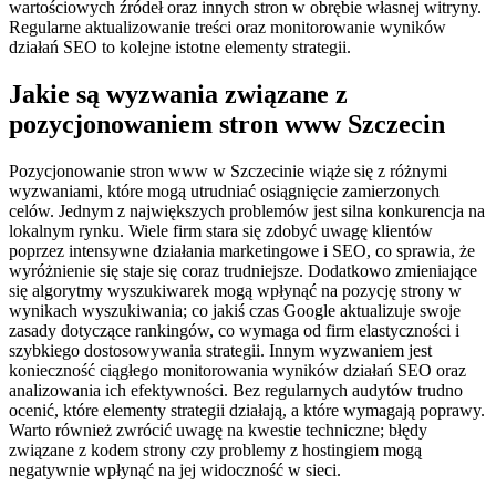
wartościowych źródeł oraz innych stron w obrębie własnej witryny.
Regularne aktualizowanie treści oraz monitorowanie wyników
działań SEO to kolejne istotne elementy strategii.
Jakie są wyzwania związane z
pozycjonowaniem stron www Szczecin
Pozycjonowanie stron www w Szczecinie wiąże się z różnymi
wyzwaniami, które mogą utrudniać osiągnięcie zamierzonych
celów. Jednym z największych problemów jest silna konkurencja na
lokalnym rynku. Wiele firm stara się zdobyć uwagę klientów
poprzez intensywne działania marketingowe i SEO, co sprawia, że
wyróżnienie się staje się coraz trudniejsze. Dodatkowo zmieniające
się algorytmy wyszukiwarek mogą wpłynąć na pozycję strony w
wynikach wyszukiwania; co jakiś czas Google aktualizuje swoje
zasady dotyczące rankingów, co wymaga od firm elastyczności i
szybkiego dostosowywania strategii. Innym wyzwaniem jest
konieczność ciągłego monitorowania wyników działań SEO oraz
analizowania ich efektywności. Bez regularnych audytów trudno
ocenić, które elementy strategii działają, a które wymagają poprawy.
Warto również zwrócić uwagę na kwestie techniczne; błędy
związane z kodem strony czy problemy z hostingiem mogą
negatywnie wpłynąć na jej widoczność w sieci.