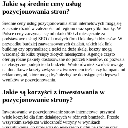
Jakie są średnie ceny usług
pozycjonowania stron?
Średnie ceny usług pozycjonowania stron internetowych mogą się
znacznie różnić w zależności od regionu oraz specyfiki branży. W
Polsce ceny zaczynają się od około 500 zł miesięcznie za
podstawowe usługi SEO dla małych firm i lokalnych biznesów. W
przypadku bardziej zaawansowanych działań, takich jak link
building czy optymalizacja treści na dużą skalę, koszty mogą
wzrosnąć do kilku tysięcy złotych miesięcznie. Agencje często
oferują różne pakiety dostosowane do potrzeb klientów, co pozwala
na elastyczne podejście do budżetu. Warto również zwrócić uwagę
na dodatkowe koszty związane z tworzeniem treści czy kampaniami
reklamowymi, które mogą być niezbędne do osiągnięcia lepszych
wyników w pozycjonowaniu.
Jakie są korzyści z inwestowania w
pozycjonowanie strony?
Inwestowanie w pozycjonowanie strony internetowej przynosi
wiele korzyści dla firm działających w różnych branżach. Przede
wszystkim zwiększa widoczność witryny w wynikach
wyszukiwania, co prowadzi do większego ruchu na stronie oraz