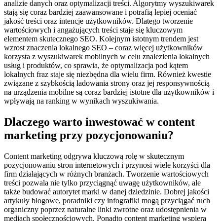
analizie danych oraz optymalizacji treści. Algorytmy wyszukiwarek
stają się coraz bardziej zaawansowane i potrafią lepiej oceniać
jakość treści oraz intencje użytkowników. Dlatego tworzenie
wartościowych i angażujących treści staje się kluczowym
elementem skutecznego SEO. Kolejnym istotnym trendem jest
wzrost znaczenia lokalnego SEO – coraz więcej użytkowników
korzysta z wyszukiwarek mobilnych w celu znalezienia lokalnych
usług i produktów, co sprawia, że optymalizacja pod kątem
lokalnych fraz staje się niezbędna dla wielu firm. Również kwestie
związane z szybkością ładowania strony oraz jej responsywnością
na urządzenia mobilne są coraz bardziej istotne dla użytkowników i
wpływają na ranking w wynikach wyszukiwania.
Dlaczego warto inwestować w content
marketing przy pozycjonowaniu?
Content marketing odgrywa kluczową rolę w skutecznym
pozycjonowaniu stron internetowych i przynosi wiele korzyści dla
firm działających w różnych branżach. Tworzenie wartościowych
treści pozwala nie tylko przyciągnąć uwagę użytkowników, ale
także budować autorytet marki w danej dziedzinie. Dobrej jakości
artykuły blogowe, poradniki czy infografiki mogą przyciągać ruch
organiczny poprzez naturalne linki zwrotne oraz udostępnienia w
mediach społecznościowych. Ponadto content marketing wspiera