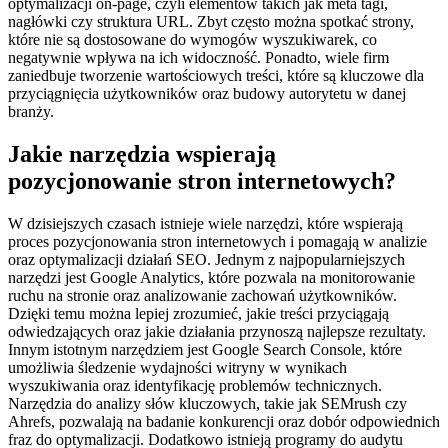
optymalizacji on-page, czyli elementów takich jak meta tagi,
nagłówki czy struktura URL. Zbyt często można spotkać strony,
które nie są dostosowane do wymogów wyszukiwarek, co
negatywnie wpływa na ich widoczność. Ponadto, wiele firm
zaniedbuje tworzenie wartościowych treści, które są kluczowe dla
przyciągnięcia użytkowników oraz budowy autorytetu w danej
branży.
Jakie narzędzia wspierają
pozycjonowanie stron internetowych?
W dzisiejszych czasach istnieje wiele narzędzi, które wspierają
proces pozycjonowania stron internetowych i pomagają w analizie
oraz optymalizacji działań SEO. Jednym z najpopularniejszych
narzędzi jest Google Analytics, które pozwala na monitorowanie
ruchu na stronie oraz analizowanie zachowań użytkowników.
Dzięki temu można lepiej zrozumieć, jakie treści przyciągają
odwiedzających oraz jakie działania przynoszą najlepsze rezultaty.
Innym istotnym narzędziem jest Google Search Console, które
umożliwia śledzenie wydajności witryny w wynikach
wyszukiwania oraz identyfikację problemów technicznych.
Narzędzia do analizy słów kluczowych, takie jak SEMrush czy
Ahrefs, pozwalają na badanie konkurencji oraz dobór odpowiednich
fraz do optymalizacji. Dodatkowo istnieją programy do audytu