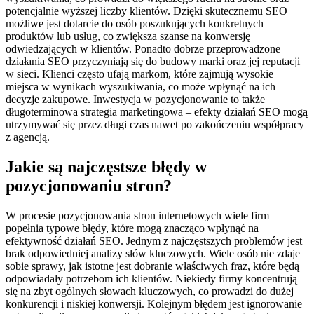
potencjalnie wyższej liczby klientów. Dzięki skutecznemu SEO
możliwe jest dotarcie do osób poszukujących konkretnych
produktów lub usług, co zwiększa szanse na konwersję
odwiedzających w klientów. Ponadto dobrze przeprowadzone
działania SEO przyczyniają się do budowy marki oraz jej reputacji
w sieci. Klienci często ufają markom, które zajmują wysokie
miejsca w wynikach wyszukiwania, co może wpłynąć na ich
decyzje zakupowe. Inwestycja w pozycjonowanie to także
długoterminowa strategia marketingowa – efekty działań SEO mogą
utrzymywać się przez długi czas nawet po zakończeniu współpracy
z agencją.
Jakie są najczęstsze błędy w
pozycjonowaniu stron?
W procesie pozycjonowania stron internetowych wiele firm
popełnia typowe błędy, które mogą znacząco wpłynąć na
efektywność działań SEO. Jednym z najczęstszych problemów jest
brak odpowiedniej analizy słów kluczowych. Wiele osób nie zdaje
sobie sprawy, jak istotne jest dobranie właściwych fraz, które będą
odpowiadały potrzebom ich klientów. Niekiedy firmy koncentrują
się na zbyt ogólnych słowach kluczowych, co prowadzi do dużej
konkurencji i niskiej konwersji. Kolejnym błędem jest ignorowanie