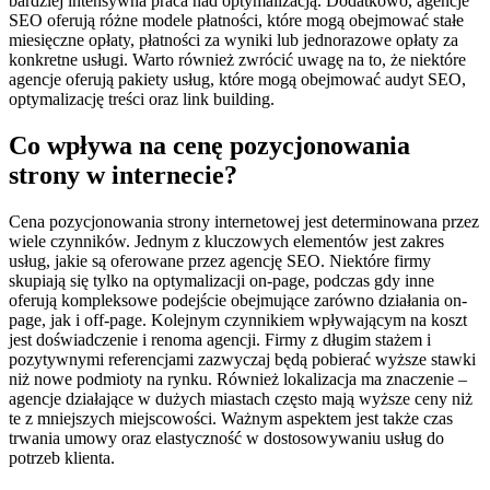
bardziej intensywna praca nad optymalizacją. Dodatkowo, agencje
SEO oferują różne modele płatności, które mogą obejmować stałe
miesięczne opłaty, płatności za wyniki lub jednorazowe opłaty za
konkretne usługi. Warto również zwrócić uwagę na to, że niektóre
agencje oferują pakiety usług, które mogą obejmować audyt SEO,
optymalizację treści oraz link building.
Co wpływa na cenę pozycjonowania
strony w internecie?
Cena pozycjonowania strony internetowej jest determinowana przez
wiele czynników. Jednym z kluczowych elementów jest zakres
usług, jakie są oferowane przez agencję SEO. Niektóre firmy
skupiają się tylko na optymalizacji on-page, podczas gdy inne
oferują kompleksowe podejście obejmujące zarówno działania on-
page, jak i off-page. Kolejnym czynnikiem wpływającym na koszt
jest doświadczenie i renoma agencji. Firmy z długim stażem i
pozytywnymi referencjami zazwyczaj będą pobierać wyższe stawki
niż nowe podmioty na rynku. Również lokalizacja ma znaczenie –
agencje działające w dużych miastach często mają wyższe ceny niż
te z mniejszych miejscowości. Ważnym aspektem jest także czas
trwania umowy oraz elastyczność w dostosowywaniu usług do
potrzeb klienta.