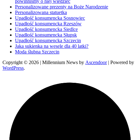
powinniśmy o niej wiedzieć
Personalizowane prezenty na Boże Narodzenie
Personalizowana statuetka
Upadłość konsumencka Sosnowiec
Upadłość konsumencka Rzeszów
Upadłość konsumencka Siedlce
Upadłość konsumencka Słupsk
Upadłość konsumencka Szczecin
Jaka sukienka na wesele dla 40 latki?
Moda ślubna Szczecin
Copyright © 2026
| Millennium News by
Ascendoor
| Powered by
WordPress
.