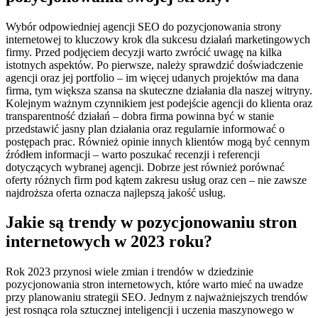
Wybór odpowiedniej agencji SEO do pozycjonowania strony
internetowej to kluczowy krok dla sukcesu działań marketingowych
firmy. Przed podjęciem decyzji warto zwrócić uwagę na kilka
istotnych aspektów. Po pierwsze, należy sprawdzić doświadczenie
agencji oraz jej portfolio – im więcej udanych projektów ma dana
firma, tym większa szansa na skuteczne działania dla naszej witryny.
Kolejnym ważnym czynnikiem jest podejście agencji do klienta oraz
transparentność działań – dobra firma powinna być w stanie
przedstawić jasny plan działania oraz regularnie informować o
postępach prac. Również opinie innych klientów mogą być cennym
źródłem informacji – warto poszukać recenzji i referencji
dotyczących wybranej agencji. Dobrze jest również porównać
oferty różnych firm pod kątem zakresu usług oraz cen – nie zawsze
najdroższa oferta oznacza najlepszą jakość usług.
Jakie są trendy w pozycjonowaniu stron
internetowych w 2023 roku?
Rok 2023 przynosi wiele zmian i trendów w dziedzinie
pozycjonowania stron internetowych, które warto mieć na uwadze
przy planowaniu strategii SEO. Jednym z najważniejszych trendów
jest rosnąca rola sztucznej inteligencji i uczenia maszynowego w