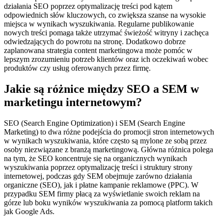
działania SEO poprzez optymalizację treści pod kątem
odpowiednich słów kluczowych, co zwiększa szanse na wysokie
miejsca w wynikach wyszukiwania. Regularne publikowanie
nowych treści pomaga także utrzymać świeżość witryny i zachęca
odwiedzających do powrotu na stronę. Dodatkowo dobrze
zaplanowana strategia content marketingowa może pomóc w
lepszym zrozumieniu potrzeb klientów oraz ich oczekiwań wobec
produktów czy usług oferowanych przez firmę.
Jakie są różnice między SEO a SEM w
marketingu internetowym?
SEO (Search Engine Optimization) i SEM (Search Engine
Marketing) to dwa różne podejścia do promocji stron internetowych
w wynikach wyszukiwania, które często są mylone ze sobą przez
osoby niezwiązane z branżą marketingową. Główna różnica polega
na tym, że SEO koncentruje się na organicznych wynikach
wyszukiwania poprzez optymalizację treści i struktury strony
internetowej, podczas gdy SEM obejmuje zarówno działania
organiczne (SEO), jak i płatne kampanie reklamowe (PPC). W
przypadku SEM firmy płacą za wyświetlanie swoich reklam na
górze lub boku wyników wyszukiwania za pomocą platform takich
jak Google Ads.