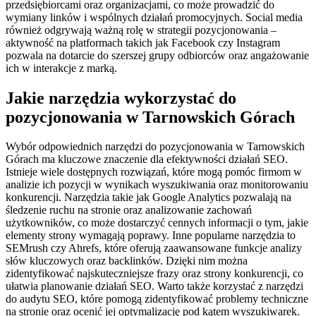
przedsiębiorcami oraz organizacjami, co może prowadzić do
wymiany linków i wspólnych działań promocyjnych. Social media
również odgrywają ważną rolę w strategii pozycjonowania –
aktywność na platformach takich jak Facebook czy Instagram
pozwala na dotarcie do szerszej grupy odbiorców oraz angażowanie
ich w interakcje z marką.
Jakie narzędzia wykorzystać do
pozycjonowania w Tarnowskich Górach
Wybór odpowiednich narzędzi do pozycjonowania w Tarnowskich
Górach ma kluczowe znaczenie dla efektywności działań SEO.
Istnieje wiele dostępnych rozwiązań, które mogą pomóc firmom w
analizie ich pozycji w wynikach wyszukiwania oraz monitorowaniu
konkurencji. Narzędzia takie jak Google Analytics pozwalają na
śledzenie ruchu na stronie oraz analizowanie zachowań
użytkowników, co może dostarczyć cennych informacji o tym, jakie
elementy strony wymagają poprawy. Inne popularne narzędzia to
SEMrush czy Ahrefs, które oferują zaawansowane funkcje analizy
słów kluczowych oraz backlinków. Dzięki nim można
zidentyfikować najskuteczniejsze frazy oraz strony konkurencji, co
ułatwia planowanie działań SEO. Warto także korzystać z narzędzi
do audytu SEO, które pomogą zidentyfikować problemy techniczne
na stronie oraz ocenić jej optymalizację pod kątem wyszukiwarek.