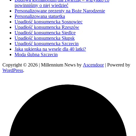
powinniśmy o niej wiedzieć
Personalizowane prezenty na Boże Narodzenie
Personalizowana statuetka
Upadłość konsumencka Sosnowiec
Upadłość konsumencka Rzeszów
Upadłość konsumencka Siedlce
Upadłość konsumencka Słupsk
Upadłość konsumencka Szczecin
Jaka sukienka na wesele dla 40 latki?
Moda ślubna Szczecin
Copyright © 2026
| Millennium News by
Ascendoor
| Powered by
WordPress
.