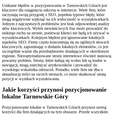
Unikanie błędów w pozycjonowaniu w Tarnowskich Górach jest
kluczowe dla osiągnięcia sukcesu w internecie. Wiele firm, które
zaczynają swoją przygodę z SEO, popełnia typowe błędy, które
mogą negatywnie wpłynąć na ich widoczność w wyszukiwarkach.
Jednym z najczęstszych problemów jest brak odpowiedniej analizy
słów kluczowych. Wybór niewłaściwych fraz może prowadzić do
niskiego ruchu na stronie, ponieważ klienci nie będą ich używać w
wyszukiwarkach. Kolejnym błędem jest ignorowanie lokalnych
aspektów SEO. Firmy często koncentrują się na ogólnych słowach
kluczowych, zapominając o dodaniu lokalnych elementów, co jest
szczególnie ważne dla przedsiębiorstw działających w określonym
regionie. Niezoptymalizowane strony internetowe również stanowią
poważny problem. Strony, które ładują się wolno lub są trudne w
nawigacji, mogą zniechęcać użytkowników i prowadzić do
wysokiego wskaźnika odrzuceń. Ponadto, wiele firm nie dba o
aktualizację treści na swoich stronach, co może skutkować utratą
pozycji w wynikach wyszukiwania.
Jakie korzyści przynosi pozycjonowanie
lokalne Tarnowskie Góry
Pozycjonowanie lokalne w Tarnowskich Górach przynosi szereg
korzyści dla firm działających na tym obszarze. Przede wszystkim