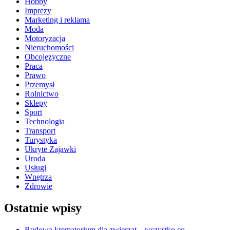
Hobby
Imprezy
Marketing i reklama
Moda
Motoryzacja
Nieruchomości
Obcojęzyczne
Praca
Prawo
Przemysł
Rolnictwo
Sklepy
Sport
Technologia
Transport
Turystyka
Ukryte Zajawki
Uroda
Usługi
Wnętrza
Zdrowie
Ostatnie wpisy
Budowa krematorium dla zwierząt – wszystko co