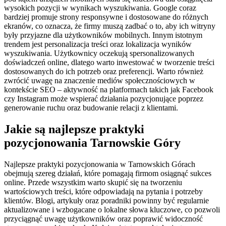
wysokich pozycji w wynikach wyszukiwania. Google coraz
bardziej promuje strony responsywne i dostosowane do różnych
ekranów, co oznacza, że firmy muszą zadbać o to, aby ich witryny
były przyjazne dla użytkowników mobilnych. Innym istotnym
trendem jest personalizacja treści oraz lokalizacja wyników
wyszukiwania. Użytkownicy oczekują spersonalizowanych
doświadczeń online, dlatego warto inwestować w tworzenie treści
dostosowanych do ich potrzeb oraz preferencji. Warto również
zwrócić uwagę na znaczenie mediów społecznościowych w
kontekście SEO – aktywność na platformach takich jak Facebook
czy Instagram może wspierać działania pozycjonujące poprzez
generowanie ruchu oraz budowanie relacji z klientami.
Jakie są najlepsze praktyki
pozycjonowania Tarnowskie Góry
Najlepsze praktyki pozycjonowania w Tarnowskich Górach
obejmują szereg działań, które pomagają firmom osiągnąć sukces
online. Przede wszystkim warto skupić się na tworzeniu
wartościowych treści, które odpowiadają na pytania i potrzeby
klientów. Blogi, artykuły oraz poradniki powinny być regularnie
aktualizowane i wzbogacane o lokalne słowa kluczowe, co pozwoli
przyciągnąć uwagę użytkowników oraz poprawić widoczność