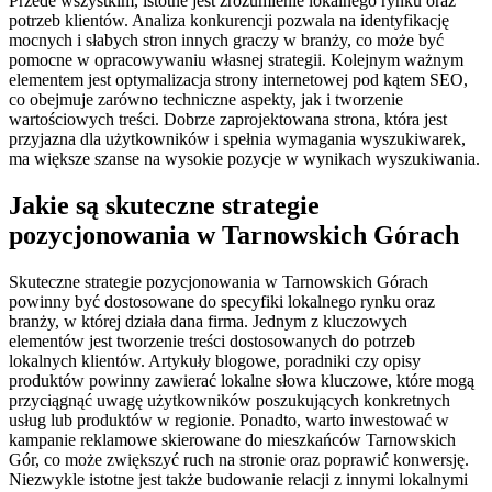
Przede wszystkim, istotne jest zrozumienie lokalnego rynku oraz
potrzeb klientów. Analiza konkurencji pozwala na identyfikację
mocnych i słabych stron innych graczy w branży, co może być
pomocne w opracowywaniu własnej strategii. Kolejnym ważnym
elementem jest optymalizacja strony internetowej pod kątem SEO,
co obejmuje zarówno techniczne aspekty, jak i tworzenie
wartościowych treści. Dobrze zaprojektowana strona, która jest
przyjazna dla użytkowników i spełnia wymagania wyszukiwarek,
ma większe szanse na wysokie pozycje w wynikach wyszukiwania.
Jakie są skuteczne strategie
pozycjonowania w Tarnowskich Górach
Skuteczne strategie pozycjonowania w Tarnowskich Górach
powinny być dostosowane do specyfiki lokalnego rynku oraz
branży, w której działa dana firma. Jednym z kluczowych
elementów jest tworzenie treści dostosowanych do potrzeb
lokalnych klientów. Artykuły blogowe, poradniki czy opisy
produktów powinny zawierać lokalne słowa kluczowe, które mogą
przyciągnąć uwagę użytkowników poszukujących konkretnych
usług lub produktów w regionie. Ponadto, warto inwestować w
kampanie reklamowe skierowane do mieszkańców Tarnowskich
Gór, co może zwiększyć ruch na stronie oraz poprawić konwersję.
Niezwykle istotne jest także budowanie relacji z innymi lokalnymi