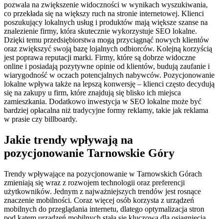
pozwala na zwiększenie widoczności w wynikach wyszukiwania,
co przekłada się na większy ruch na stronie internetowej. Klienci
poszukujący lokalnych usług i produktów mają większe szanse na
znalezienie firmy, która skutecznie wykorzystuje SEO lokalne.
Dzięki temu przedsiębiorstwa mogą przyciągnąć nowych klientów
oraz zwiększyć swoją bazę lojalnych odbiorców. Kolejną korzyścią
jest poprawa reputacji marki. Firmy, które są dobrze widoczne
online i posiadają pozytywne opinie od klientów, budują zaufanie i
wiarygodność w oczach potencjalnych nabywców. Pozycjonowanie
lokalne wpływa także na lepszą konwersję – klienci często decydują
się na zakupy u firm, które znajdują się blisko ich miejsca
zamieszkania. Dodatkowo inwestycja w SEO lokalne może być
bardziej opłacalna niż tradycyjne formy reklamy, takie jak reklama
w prasie czy billboardy.
Jakie trendy wpływają na
pozycjonowanie Tarnowskie Góry
Trendy wpływające na pozycjonowanie w Tarnowskich Górach
zmieniają się wraz z rozwojem technologii oraz preferencji
użytkowników. Jednym z najważniejszych trendów jest rosnące
znaczenie mobilności. Coraz więcej osób korzysta z urządzeń
mobilnych do przeglądania internetu, dlatego optymalizacja stron
pod kątem urządzeń mobilnych stała się kluczowa dla osiągnięcia