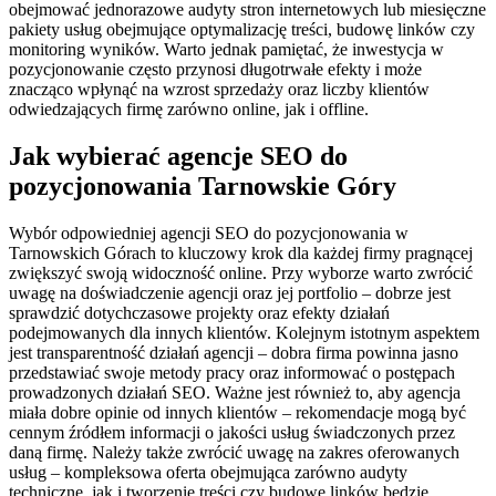
obejmować jednorazowe audyty stron internetowych lub miesięczne
pakiety usług obejmujące optymalizację treści, budowę linków czy
monitoring wyników. Warto jednak pamiętać, że inwestycja w
pozycjonowanie często przynosi długotrwałe efekty i może
znacząco wpłynąć na wzrost sprzedaży oraz liczby klientów
odwiedzających firmę zarówno online, jak i offline.
Jak wybierać agencje SEO do
pozycjonowania Tarnowskie Góry
Wybór odpowiedniej agencji SEO do pozycjonowania w
Tarnowskich Górach to kluczowy krok dla każdej firmy pragnącej
zwiększyć swoją widoczność online. Przy wyborze warto zwrócić
uwagę na doświadczenie agencji oraz jej portfolio – dobrze jest
sprawdzić dotychczasowe projekty oraz efekty działań
podejmowanych dla innych klientów. Kolejnym istotnym aspektem
jest transparentność działań agencji – dobra firma powinna jasno
przedstawiać swoje metody pracy oraz informować o postępach
prowadzonych działań SEO. Ważne jest również to, aby agencja
miała dobre opinie od innych klientów – rekomendacje mogą być
cennym źródłem informacji o jakości usług świadczonych przez
daną firmę. Należy także zwrócić uwagę na zakres oferowanych
usług – kompleksowa oferta obejmująca zarówno audyty
techniczne, jak i tworzenie treści czy budowę linków będzie