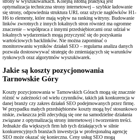
strony w wyszukiwarkach. Kolejną istotną praktyką jest
optymalizacja techniczna strony internetowej – szybkie ładowanie
się strony, odpowiednia struktura URL oraz użycie nagłówków H1-
H6 to elementy, które mają wpływ na ranking witryny. Budowanie
linków zwrotnych z innych lokalnych stron również ma ogromne
znaczenie – współpraca z innymi przedsiębiorcami oraz udział w
lokalnych wydarzeniach mogą przyczynić się do pozyskania
wartościowych backlinków. Nie można zapominać o
monitorowaniu wyników działań SEO – regularna analiza danych
pozwala dostosowywać strategię do zmieniających się warunków
rynkowych oraz algorytmów wyszukiwarek.
Jakie są koszty pozycjonowania
Tarnowskie Góry
Koszty pozycjonowania w Tarnowskich Górach mogą się znacznie
różnić w zależności od wielu czynników, takich jak konkurencja w
danej branży czy zakres działań SEO podejmowanych przez firmę.
W przypadku małych przedsiębiorstw koszty mogą być stosunkowo
niskie, zwłaszcza jeśli zdecydują się one na samodzielne działania
związane z optymalizacją strony internetowej i tworzeniem treści.
Jednakże dla większych firm lub tych działających w silnie
konkurencyjnych branżach inwestycja w profesjonalną agencję
SEO może okazać się konieczna. Ceny usług SEO mogą