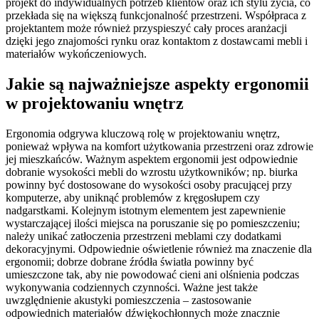
projekt do indywidualnych potrzeb klientów oraz ich stylu życia, co
przekłada się na większą funkcjonalność przestrzeni. Współpraca z
projektantem może również przyspieszyć cały proces aranżacji
dzięki jego znajomości rynku oraz kontaktom z dostawcami mebli i
materiałów wykończeniowych.
Jakie są najważniejsze aspekty ergonomii
w projektowaniu wnętrz
Ergonomia odgrywa kluczową rolę w projektowaniu wnętrz,
ponieważ wpływa na komfort użytkowania przestrzeni oraz zdrowie
jej mieszkańców. Ważnym aspektem ergonomii jest odpowiednie
dobranie wysokości mebli do wzrostu użytkowników; np. biurka
powinny być dostosowane do wysokości osoby pracującej przy
komputerze, aby uniknąć problemów z kręgosłupem czy
nadgarstkami. Kolejnym istotnym elementem jest zapewnienie
wystarczającej ilości miejsca na poruszanie się po pomieszczeniu;
należy unikać zatłoczenia przestrzeni meblami czy dodatkami
dekoracyjnymi. Odpowiednie oświetlenie również ma znaczenie dla
ergonomii; dobrze dobrane źródła światła powinny być
umieszczone tak, aby nie powodować cieni ani olśnienia podczas
wykonywania codziennych czynności. Ważne jest także
uwzględnienie akustyki pomieszczenia – zastosowanie
odpowiednich materiałów dźwiękochłonnych może znacznie