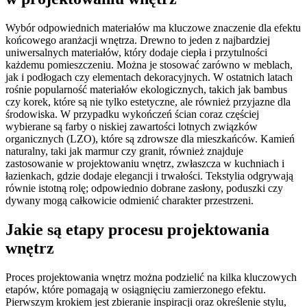
Wybór odpowiednich materiałów ma kluczowe znaczenie dla efektu
końcowego aranżacji wnętrza. Drewno to jeden z najbardziej
uniwersalnych materiałów, który dodaje ciepła i przytulności
każdemu pomieszczeniu. Można je stosować zarówno w meblach,
jak i podłogach czy elementach dekoracyjnych. W ostatnich latach
rośnie popularność materiałów ekologicznych, takich jak bambus
czy korek, które są nie tylko estetyczne, ale również przyjazne dla
środowiska. W przypadku wykończeń ścian coraz częściej
wybierane są farby o niskiej zawartości lotnych związków
organicznych (LZO), które są zdrowsze dla mieszkańców. Kamień
naturalny, taki jak marmur czy granit, również znajduje
zastosowanie w projektowaniu wnętrz, zwłaszcza w kuchniach i
łazienkach, gdzie dodaje elegancji i trwałości. Tekstylia odgrywają
równie istotną rolę; odpowiednio dobrane zasłony, poduszki czy
dywany mogą całkowicie odmienić charakter przestrzeni.
Jakie są etapy procesu projektowania
wnętrz
Proces projektowania wnętrz można podzielić na kilka kluczowych
etapów, które pomagają w osiągnięciu zamierzonego efektu.
Pierwszym krokiem jest zbieranie inspiracji oraz określenie stylu,