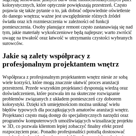
kolorystycznych, które optycznie powiększają przestrzeń. Często
pojawia się także pytanie o to, jak dobrać odpowiednie oświetlenie
do danego wnętrza; ważne jest uwzględnienie różnych źródeł
światła oraz ich rozmieszczenia w zależności od funkcji
pomieszczenia. Osoby planujące remont często zastanawiają się nad
tym, jakie materiały wykończeniowe będą najlepsze; warto zwrócić
uwagę na trwałość oraz łatwość w utrzymaniu czystości wybranych
surowców.
Jakie są zalety współpracy z
profesjonalnym projektantem wnętrz
Współpraca z profesjonalnym projektantem wnętrz niesie ze sobą
wiele korzyści, które mogą znacznie ułatwić proces aranżacji
przestrzeni. Przede wszystkim projektanci dysponują wiedzą oraz
doświadczeniem, które pozwala im na skuteczne rozwiązanie
problemów związanych z układem pomieszczeń czy doborem
kolorystyki. Dzięki ich umiejętnościom można uniknąć wielu
błędów typowych dla początkujących amatorów aranżacji wnętrz.
Projektanci często mają dostęp do specjalistycznych narzędzi oraz
programów komputerowych umożliwiających wizualizację projektu
w 3D, co pozwala klientom lepiej zobaczyć finalny efekt przed
rozpoczęciem prac. Ponadto profesjonaliści potrafią dostosować