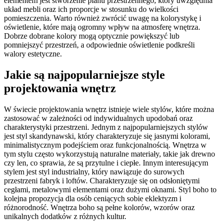
elementem jest stworzenie planu przestrzennego, który uwzględnia
układ mebli oraz ich proporcje w stosunku do wielkości
pomieszczenia. Warto również zwrócić uwagę na kolorystykę i
oświetlenie, które mają ogromny wpływ na atmosferę wnętrza.
Dobrze dobrane kolory mogą optycznie powiększyć lub
pomniejszyć przestrzeń, a odpowiednie oświetlenie podkreśli
walory estetyczne.
Jakie są najpopularniejsze style
projektowania wnętrz
W świecie projektowania wnętrz istnieje wiele stylów, które można
zastosować w zależności od indywidualnych upodobań oraz
charakterystyki przestrzeni. Jednym z najpopularniejszych stylów
jest styl skandynawski, który charakteryzuje się jasnymi kolorami,
minimalistycznym podejściem oraz funkcjonalnością. Wnętrza w
tym stylu często wykorzystują naturalne materiały, takie jak drewno
czy len, co sprawia, że są przytulne i ciepłe. Innym interesującym
stylem jest styl industrialny, który nawiązuje do surowych
przestrzeni fabryk i loftów. Charakteryzuje się on odsłoniętymi
cegłami, metalowymi elementami oraz dużymi oknami. Styl boho to
kolejna propozycja dla osób ceniących sobie eklektyzm i
różnorodność. Wnętrza boho są pełne kolorów, wzorów oraz
unikalnych dodatków z różnych kultur.