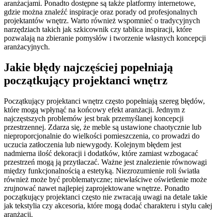
aranżacjami. Ponadto dostępne są także platformy internetowe,
gdzie można znaleźć inspiracje oraz porady od profesjonalnych
projektantów wnętrz. Warto również wspomnieć o tradycyjnych
narzędziach takich jak szkicownik czy tablica inspiracji, które
pozwalają na zbieranie pomysłów i tworzenie własnych koncepcji
aranżacyjnych.
Jakie błędy najczęściej popełniają
początkujący projektanci wnętrz
Początkujący projektanci wnętrz często popełniają szereg błędów,
które mogą wpłynąć na końcowy efekt aranżacji. Jednym z
najczęstszych problemów jest brak przemyślanej koncepcji
przestrzennej. Zdarza się, że meble są ustawione chaotycznie lub
nieproporcjonalnie do wielkości pomieszczenia, co prowadzi do
uczucia zatłoczenia lub niewygody. Kolejnym błędem jest
nadmierna ilość dekoracji i dodatków, które zamiast wzbogacać
przestrzeń mogą ją przytłaczać. Ważne jest znalezienie równowagi
między funkcjonalnością a estetyką. Niezrozumienie roli światła
również może być problematyczne; niewłaściwe oświetlenie może
zrujnować nawet najlepiej zaprojektowane wnętrze. Ponadto
początkujący projektanci często nie zwracają uwagi na detale takie
jak tekstylia czy akcesoria, które mogą dodać charakteru i stylu całej
aranżacji.