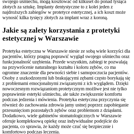
swojego uśmiechu, mogą kosztować od kilkuset do ponad tysiąca
złotych za sztukę. Implanty dentystyczne to z kolei jeden z
najdroższych zabiegów w protetyce estetycznej, a ich koszt może
wynosić kilka tysięcy złotych za implant wraz z koroną.
Jakie są zalety korzystania z protetyki
estetycznej w Warszawie
Protetyka estetyczna w Warszawie niesie ze sobą wiele korzyści dla
pacjentów, którzy pragną poprawić wygląd swojego uśmiechu oraz
funkcjonalność uzębienia. Przede wszystkim, zabiegi te pozwalają
na przywrócenie naturalnego kształtu i koloru zębów, co ma
ogromne znaczenie dla pewności siebie i samopoczucia pacjentów.
Osoby z uszkodzonymi lub brakującymi zębami często borykają się
z problemami emocjonalnymi związanymi z ich wyglądem. Dzięki
nowoczesnym rozwiązaniom protetycznym możliwe jest nie tylko
poprawienie estetyki uśmiechu, ale także zwiększenie komfortu
podczas jedzenia i mówienia. Protetyka estetyczna przyczynia się
również do zachowania zdrowia jamy ustnej poprzez zapobieganie
przesunięciom pozostałych zębów oraz problemom z dziąsłami.
Dodatkowo, wiele gabinetów stomatologicznych w Warszawie
oferuje kompleksową opiekę oraz indywidualne podejście do
pacjenta, co sprawia, że każdy może czuć się bezpiecznie i
komfortowo podczas leczenia.