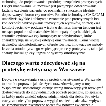
technologii do projektowania i produkcji uzupełnień protetycznych.
Dzięki skanowaniu 3D możliwe jest precyzyjne odwzorowanie
kształtu uzębienia pacjenta, co pozwala na stworzenie idealnie
dopasowanych koron czy mostów. Ponadto technologia CAD/CAM
umożliwia szybkie i efektywne tworzenie prac protetycznych bez
konieczności wykonywania tradycyjnych wycisków, co zwiększa
komfort pacjentów podczas wizyty u dentysty. Innym trendem jest
rosnąca popularność materiałów biokompatybilnych, takich jak
ceramika cyrkonowa czy kompozyty nanohybrydowe, które
charakteryzują się wysoką estetyką oraz trwałością. Coraz więcej
gabinetów stomatologicznych oferuje również innowacyjne metody
leczenia ortodontycznego wspierające procesy protetyczne, takie jak
aparaty Invisalign czy lingwalne systemy ortodontyczne.
Dlaczego warto zdecydować się na
protetykę estetyczną w Warszawie
Decyzja o skorzystaniu z usług protetyki estetycznej w Warszawie
to krok ku poprawie jakości życia oraz zdrowia jamy ustnej.
Współczesna stomatologia oferuje szereg innowacyjnych rozwiązań
dostosowanych do indywidualnych potrzeb pacjentów, co sprawia,
że każdy może znaleźć odpowiednią metodę dla siebie. Protetyka
estetyczna nie tylko poprawia wygląd uśmiechu, ale także wpływa
na samopoczucie psychiczne pacjentów poprzez zwiększenie