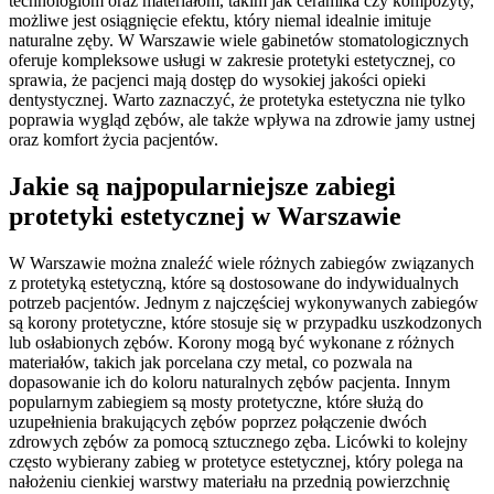
technologiom oraz materiałom, takim jak ceramika czy kompozyty,
możliwe jest osiągnięcie efektu, który niemal idealnie imituje
naturalne zęby. W Warszawie wiele gabinetów stomatologicznych
oferuje kompleksowe usługi w zakresie protetyki estetycznej, co
sprawia, że pacjenci mają dostęp do wysokiej jakości opieki
dentystycznej. Warto zaznaczyć, że protetyka estetyczna nie tylko
poprawia wygląd zębów, ale także wpływa na zdrowie jamy ustnej
oraz komfort życia pacjentów.
Jakie są najpopularniejsze zabiegi
protetyki estetycznej w Warszawie
W Warszawie można znaleźć wiele różnych zabiegów związanych
z protetyką estetyczną, które są dostosowane do indywidualnych
potrzeb pacjentów. Jednym z najczęściej wykonywanych zabiegów
są korony protetyczne, które stosuje się w przypadku uszkodzonych
lub osłabionych zębów. Korony mogą być wykonane z różnych
materiałów, takich jak porcelana czy metal, co pozwala na
dopasowanie ich do koloru naturalnych zębów pacjenta. Innym
popularnym zabiegiem są mosty protetyczne, które służą do
uzupełnienia brakujących zębów poprzez połączenie dwóch
zdrowych zębów za pomocą sztucznego zęba. Licówki to kolejny
często wybierany zabieg w protetyce estetycznej, który polega na
nałożeniu cienkiej warstwy materiału na przednią powierzchnię