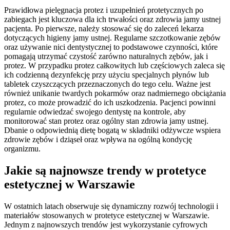
Prawidłowa pielęgnacja protez i uzupełnień protetycznych po
zabiegach jest kluczowa dla ich trwałości oraz zdrowia jamy ustnej
pacjenta. Po pierwsze, należy stosować się do zaleceń lekarza
dotyczących higieny jamy ustnej. Regularne szczotkowanie zębów
oraz używanie nici dentystycznej to podstawowe czynności, które
pomagają utrzymać czystość zarówno naturalnych zębów, jak i
protez. W przypadku protez całkowitych lub częściowych zaleca się
ich codzienną dezynfekcję przy użyciu specjalnych płynów lub
tabletek czyszczących przeznaczonych do tego celu. Ważne jest
również unikanie twardych pokarmów oraz nadmiernego obciążania
protez, co może prowadzić do ich uszkodzenia. Pacjenci powinni
regularnie odwiedzać swojego dentystę na kontrole, aby
monitorować stan protez oraz ogólny stan zdrowia jamy ustnej.
Dbanie o odpowiednią dietę bogatą w składniki odżywcze wspiera
zdrowie zębów i dziąseł oraz wpływa na ogólną kondycję
organizmu.
Jakie są najnowsze trendy w protetyce
estetycznej w Warszawie
W ostatnich latach obserwuje się dynamiczny rozwój technologii i
materiałów stosowanych w protetyce estetycznej w Warszawie.
Jednym z najnowszych trendów jest wykorzystanie cyfrowych