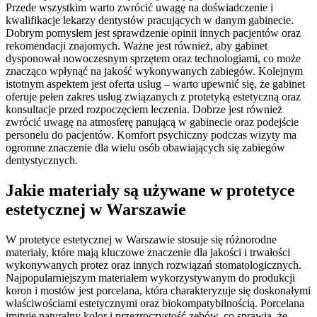
Przede wszystkim warto zwrócić uwagę na doświadczenie i
kwalifikacje lekarzy dentystów pracujących w danym gabinecie.
Dobrym pomysłem jest sprawdzenie opinii innych pacjentów oraz
rekomendacji znajomych. Ważne jest również, aby gabinet
dysponował nowoczesnym sprzętem oraz technologiami, co może
znacząco wpłynąć na jakość wykonywanych zabiegów. Kolejnym
istotnym aspektem jest oferta usług – warto upewnić się, że gabinet
oferuje pełen zakres usług związanych z protetyką estetyczną oraz
konsultacje przed rozpoczęciem leczenia. Dobrze jest również
zwrócić uwagę na atmosferę panującą w gabinecie oraz podejście
personelu do pacjentów. Komfort psychiczny podczas wizyty ma
ogromne znaczenie dla wielu osób obawiających się zabiegów
dentystycznych.
Jakie materiały są używane w protetyce
estetycznej w Warszawie
W protetyce estetycznej w Warszawie stosuje się różnorodne
materiały, które mają kluczowe znaczenie dla jakości i trwałości
wykonywanych protez oraz innych rozwiązań stomatologicznych.
Najpopularniejszym materiałem wykorzystywanym do produkcji
koron i mostów jest porcelana, która charakteryzuje się doskonałymi
właściwościami estetycznymi oraz biokompatybilnością. Porcelana
imituje naturalny kolor i przezroczystość zębów, co sprawia, że