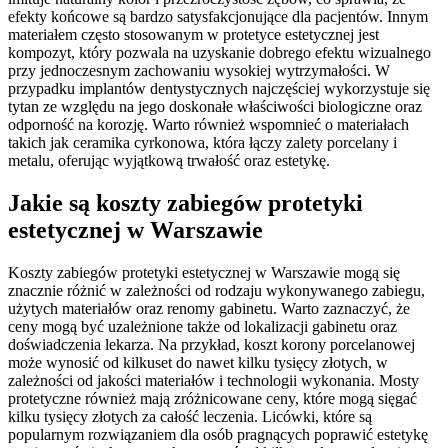
efekty końcowe są bardzo satysfakcjonujące dla pacjentów. Innym
materiałem często stosowanym w protetyce estetycznej jest
kompozyt, który pozwala na uzyskanie dobrego efektu wizualnego
przy jednoczesnym zachowaniu wysokiej wytrzymałości. W
przypadku implantów dentystycznych najczęściej wykorzystuje się
tytan ze względu na jego doskonałe właściwości biologiczne oraz
odporność na korozję. Warto również wspomnieć o materiałach
takich jak ceramika cyrkonowa, która łączy zalety porcelany i
metalu, oferując wyjątkową trwałość oraz estetykę.
Jakie są koszty zabiegów protetyki
estetycznej w Warszawie
Koszty zabiegów protetyki estetycznej w Warszawie mogą się
znacznie różnić w zależności od rodzaju wykonywanego zabiegu,
użytych materiałów oraz renomy gabinetu. Warto zaznaczyć, że
ceny mogą być uzależnione także od lokalizacji gabinetu oraz
doświadczenia lekarza. Na przykład, koszt korony porcelanowej
może wynosić od kilkuset do nawet kilku tysięcy złotych, w
zależności od jakości materiałów i technologii wykonania. Mosty
protetyczne również mają zróżnicowane ceny, które mogą sięgać
kilku tysięcy złotych za całość leczenia. Licówki, które są
popularnym rozwiązaniem dla osób pragnących poprawić estetykę