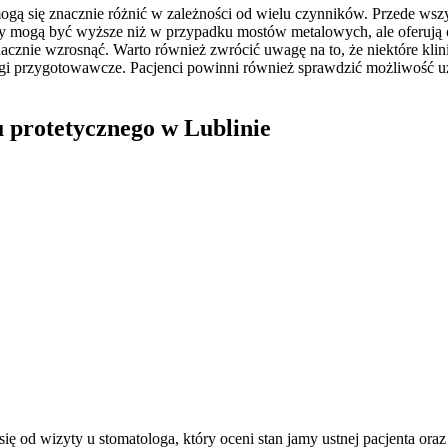
ą się znacznie różnić w zależności od wielu czynników. Przede wszy
ogą być wyższe niż w przypadku mostów metalowych, ale oferują one 
cznie wzrosnąć. Warto również zwrócić uwagę na to, że niektóre klini
egi przygotowawcze. Pacjenci powinni również sprawdzić możliwość u
 protetycznego w Lublinie
ę od wizyty u stomatologa, który oceni stan jamy ustnej pacjenta oraz