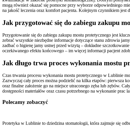
mogą również okazać się pomocne przy wyborze odpowiedniego miejs
na jakość leczenia oraz komfort pacjenta. Kolejnym czynnikiem jest 
Jak przygotować się do zabiegu zakupu mo
Przygotowanie się do zabiegu zakupu mostu protetycznego jest kluc
zebrać wszystkie niezbędne informacje dotyczące stanu zdrowia jamy u
zadbać o higienę jamy ustnej przed wizytą – dokładne szczotkowan
oczekiwanego efektu końcowego – im więcej informacji pacjent zdob
Jak długo trwa proces wykonania mostu pr
Czas trwania procesu wykonania mostu protetycznego w Lublinie może
Zazwyczaj cały proces można podzielić na kilka etapów: pierwsza k
oraz finalne założenie go na miejsce utraconego zęba lub zębów. Cał
dostępności materiałów oraz czasu potrzebnego na wykonanie prac la
Polecamy zobaczyć
Nawigacja
wpisu
Protetyka w Lublinie to dziedzina stomatologii, która zajmuje się