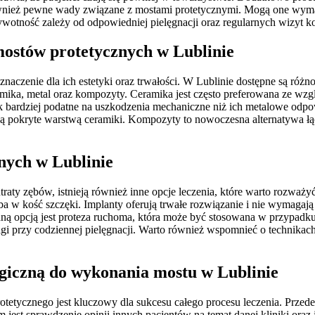
 również pewne wady związane z mostami protetycznymi. Mogą one wym
żywotność zależy od odpowiedniej pielęgnacji oraz regularnych wizyt k
mostów protetycznych w Lublinie
aczenie dla ich estetyki oraz trwałości. W Lublinie dostępne są różn
amika, metal oraz kompozyty. Ceramika jest często preferowana ze wzgl
ak bardziej podatne na uszkodzenia mechaniczne niż ich metalowe odp
 są pokryte warstwą ceramiki. Kompozyty to nowoczesna alternatywa łą
znych w Lublinie
ty zębów, istnieją również inne opcje leczenia, które warto rozważyć.
ęba w kość szczęki. Implanty oferują trwałe rozwiązanie i nie wymaga
nną opcją jest proteza ruchoma, która może być stosowana w przypadk
i przy codziennej pielęgnacji. Warto również wspomnieć o technikach
giczną do wykonania mostu w Lublinie
tetycznego jest kluczowy dla sukcesu całego procesu leczenia. Przed
m jest sprawdzenie opinii innych pacjentów na temat danej kliniki or