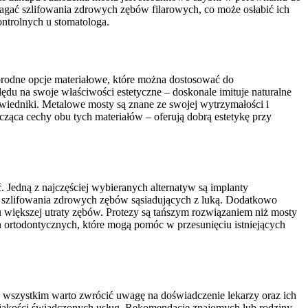
agać szlifowania zdrowych zębów filarowych, co może osłabić ich
ontrolnych u stomatologa.
orodne opcje materiałowe, które można dostosować do
ędu na swoje właściwości estetyczne – doskonale imituje naturalne
owiedniki. Metalowe mosty są znane ze swojej wytrzymałości i
cząca cechy obu tych materiałów – oferują dobrą estetykę przy
 Jedną z najczęściej wybieranych alternatyw są implanty
ją szlifowania zdrowych zębów sąsiadujących z luką. Dodatkowo
u większej utraty zębów. Protezy są tańszym rozwiązaniem niż mosty
 ortodontycznych, które mogą pomóc w przesunięciu istniejących
e wszystkim warto zwrócić uwagę na doświadczenie lekarzy oraz ich
az jakości świadczonych usług. Rekomendacje znajomych lub rodziny