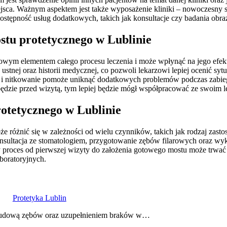
ca. Ważnym aspektem jest także wyposażenie kliniki – nowoczesny s
dostępność usług dodatkowych, takich jak konsultacje czy badania obr
stu protetycznego w Lublinie
zowym elementem całego procesu leczenia i może wpłynąć na jego efek
stnej oraz historii medycznej, co pozwoli lekarzowi lepiej ocenić syt
ie i nitkowanie pomoże uniknąć dodatkowych problemów podczas zabie
ędzie przed wizytą, tym lepiej będzie mógł współpracować ze swoim 
otetycznego w Lublinie
 różnić się w zależności od wielu czynników, takich jak rodzaj zast
onsultacja ze stomatologiem, przygotowanie zębów filarowych oraz wy
y proces od pierwszej wizyty do założenia gotowego mostu może trwać 
boratoryjnych.
Protetyka Lublin
 odbudową zębów oraz uzupełnieniem braków w…