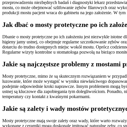
przeprowadzeniu niezbędnych badań i diagnostyki lekarz przedstawi
mostu, co może obejmować szlifowanie zębów filarowych oraz wykon
produkcji mostu pacjent wraca do gabinetu na jego założenie. W ty
Jak dbać o mosty protetyczne po ich założ
Dbanie o mosty protetyczne po ich założeniu jest niezwykle istotne 
higieny jamy ustnej, co obejmuje regularne szczotkowanie zębów o
dotarciu do trudno dostępnych miejsc wokół mostu. Oprócz codzienn
Regularne wizyty kontrolne u stomatologa pozwolą na bieżąco moni
Jakie są najczęstsze problemy z mostami 
Mosty protetyczne, mimo że są skutecznym rozwiązaniem w przypadku
luzowanie, które może wystąpić w wyniku niewłaściwego dopasowania l
podejmie odpowiednie kroki naprawcze. Innym problemem mogą być st
ustnej są kluczowe dla zapobiegania tym dolegliwościom. Ponadto,
temperatury czy kontakt z kwaśnymi pokarmami.
Jakie są zalety i wady mostów protetyczny
Mosty protetyczne mają swoje zalety oraz wady, które warto rozważyć
wykonane z ceramiki mogą doskonale imitować naturalne zęby, co sp