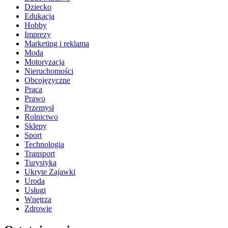
Dziecko
Edukacja
Hobby
Imprezy
Marketing i reklama
Moda
Motoryzacja
Nieruchomości
Obcojęzyczne
Praca
Prawo
Przemysł
Rolnictwo
Sklepy
Sport
Technologia
Transport
Turystyka
Ukryte Zajawki
Uroda
Usługi
Wnętrza
Zdrowie