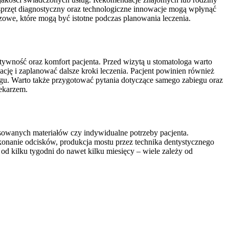
przęt diagnostyczny oraz technologiczne innowacje mogą wpłynąć
azowe, które mogą być istotne podczas planowania leczenia.
tywność oraz komfort pacjenta. Przed wizytą u stomatologa warto
uację i zaplanować dalsze kroki leczenia. Pacjent powinien również
gu. Warto także przygotować pytania dotyczące samego zabiegu oraz
lekarzem.
osowanych materiałów czy indywidualne potrzeby pacjenta.
konanie odcisków, produkcja mostu przez technika dentystycznego
od kilku tygodni do nawet kilku miesięcy – wiele zależy od