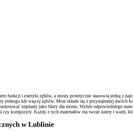
iem funkcji i estetyki zębów, a mosty protetyczne stanowią jedną z naj
ty jednego lub więcej zębów. Most składa się z przynajmniej dwóch ko
astosować implanty jako filary dla mostu. Wybór odpowiedniego mater
etal czy kompozyty. Każdy z tych materiałów ma swoje zalety i wady, kt
cznych w Lublinie