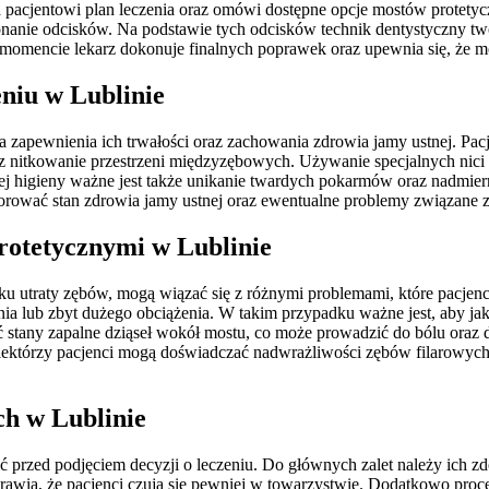
a pacjentowi plan leczenia oraz omówi dostępne opcje mostów protetyc
anie odcisków. Na podstawie tych odcisków technik dentystyczny tw
m momencie lekarz dokonuje finalnych poprawek oraz upewnia się, że m
eniu w Lublinie
dla zapewnienia ich trwałości oraz zachowania zdrowia jamy ustnej. Pa
raz nitkowanie przestrzeni międzyzębowych. Używanie specjalnych n
ej higieny ważne jest także unikanie twardych pokarmów oraz nadmier
torować stan zdrowia jamy ustnej oraz ewentualne problemy związane 
protetycznymi w Lublinie
 utraty zębów, mogą wiązać się z różnymi problemami, które pacjenci
ub zbyt dużego obciążenia. W takim przypadku ważne jest, aby jak naj
any zapalne dziąseł wokół mostu, co może prowadzić do bólu oraz dy
 niektórzy pacjenci mogą doświadczać nadwrażliwości zębów filarowy
ch w Lublinie
 przed podjęciem decyzji o leczeniu. Do głównych zalet należy ich zd
rawia, że pacjenci czują się pewniej w towarzystwie. Dodatkowo proc