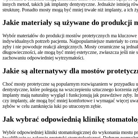
innych metod, takich jak implanty dentystyczne. Jednakże istnieją
strukturę. Ponadto mosty mogą być mniej trwałe niż implanty, a ich 
Jakie materiały są używane do produkcji 
Wybór materiałów do produkcji mostów protetycznych ma kluczowe zn
indywidualnych potrzeb pacjenta. Najpopularniejsze materiały to cer
zęby i nie powoduje reakcji alergicznych. Mosty ceramiczne są jedn
długowieczności, ale mogą być mniej estetyczne, zwłaszcza jeśli nie
zachowaniu odpowiedniej wytrzymałości.
Jakie są alternatywy dla mostów protetyc
Choć mosty protetyczne są popularnym rozwiązaniem w przypadku utra
dentystyczne, które polegają na wszczepieniu sztucznego korzenia z
implanty mają naturalny wygląd i funkcjonują jak prawdziwe zęby. I
czy implanty, ale mogą być mniej komfortowe i wymagać więcej uwag
zębów w celu zamknięcia luki po utraconym zębie.
Jak wybrać odpowiednią klinikę stomatolo
Wybór odpowiedniej kliniki stomatologicznej do wykonania mostu pro
kwalifikacje w zakresie protetyki stomatologicznej. Dobrym pomysłe