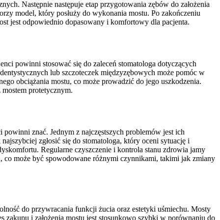
znych. Następnie następuje etap przygotowania zębów do założenia
orzy model, który posłuży do wykonania mostu. Po zakończeniu
ost jest odpowiednio dopasowany i komfortowy dla pacjenta.
cjenci powinni stosować się do zaleceń stomatologa dotyczących
ici dentystycznych lub szczoteczek międzyzębowych może pomóc w
nego obciążania mostu, co może prowadzić do jego uszkodzenia.
z mostem protetycznym.
 powinni znać. Jednym z najczęstszych problemów jest ich
szybciej zgłosić się do stomatologa, który oceni sytuację i
skomfortu. Regularne czyszczenie i kontrola stanu zdrowia jamy
ch, co może być spowodowane różnymi czynnikami, takimi jak zmiany
olność do przywracania funkcji żucia oraz estetyki uśmiechu. Mosty
es zakupu i założenia mostu jest stosunkowo szybki w porównaniu do