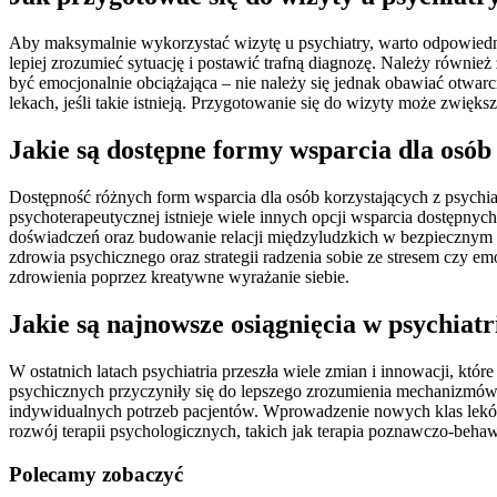
Aby maksymalnie wykorzystać wizytę u psychiatry, warto odpowiednio
lepiej zrozumieć sytuację i postawić trafną diagnozę. Należy również
być emocjonalnie obciążająca – nie należy się jednak obawiać otwa
lekach, jeśli takie istnieją. Przygotowanie się do wizyty może zwięk
Jakie są dostępne formy wsparcia dla osób
Dostępność różnych form wsparcia dla osób korzystających z psychiatr
psychoterapeutycznej istnieje wiele innych opcji wsparcia dostępn
doświadczeń oraz budowanie relacji międzyludzkich w bezpiecznym 
zdrowia psychicznego oraz strategii radzenia sobie ze stresem czy em
zdrowienia poprzez kreatywne wyrażanie siebie.
Jakie są najnowsze osiągnięcia w psychiatri
W ostatnich latach psychiatria przeszła wiele zmian i innowacji, k
psychicznych przyczyniły się do lepszego zrozumienia mechanizmów 
indywidualnych potrzeb pacjentów. Wprowadzenie nowych klas leków, 
rozwój terapii psychologicznych, takich jak terapia poznawczo-behawio
Polecamy zobaczyć