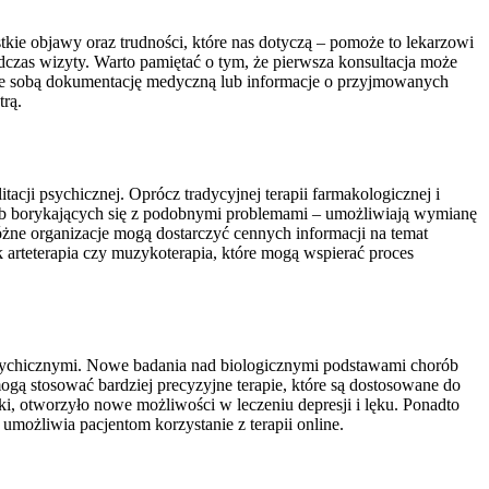
kie objawy oraz trudności, które nas dotyczą – pomoże to lekarzowi
podczas wizyty. Warto pamiętać o tym, że pierwsza konsultacja może
ć ze sobą dokumentację medyczną lub informacje o przyjmowanych
trą.
tacji psychicznej. Oprócz tradycyjnej terapii farmakologicznej i
sób borykających się z podobnymi problemami – umożliwiają wymianę
ne organizacje mogą dostarczyć cennych informacji na temat
k arteterapia czy muzykoterapia, które mogą wspierać proces
i psychicznymi. Nowe badania nad biologicznymi podstawami chorób
gą stosować bardziej precyzyjne terapie, które są dostosowane do
i, otworzyło nowe możliwości w leczeniu depresji i lęku. Ponadto
 umożliwia pacjentom korzystanie z terapii online.