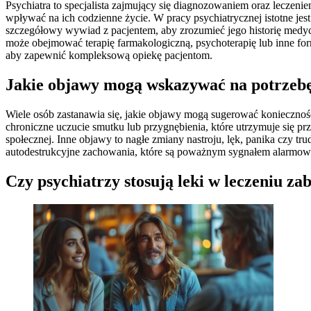
Psychiatra to specjalista zajmujący się diagnozowaniem oraz leczen
wpływać na ich codzienne życie. W pracy psychiatrycznej istotne je
szczegółowy wywiad z pacjentem, aby zrozumieć jego historię medyc
może obejmować terapię farmakologiczną, psychoterapię lub inne form
aby zapewnić kompleksową opiekę pacjentom.
Jakie objawy mogą wskazywać na potrzebę
Wiele osób zastanawia się, jakie objawy mogą sugerować koniecznoś
chroniczne uczucie smutku lub przygnębienia, które utrzymuje się p
społecznej. Inne objawy to nagłe zmiany nastroju, lęk, panika czy t
autodestrukcyjne zachowania, które są poważnym sygnałem alarmowy
Czy psychiatrzy stosują leki w leczeniu z