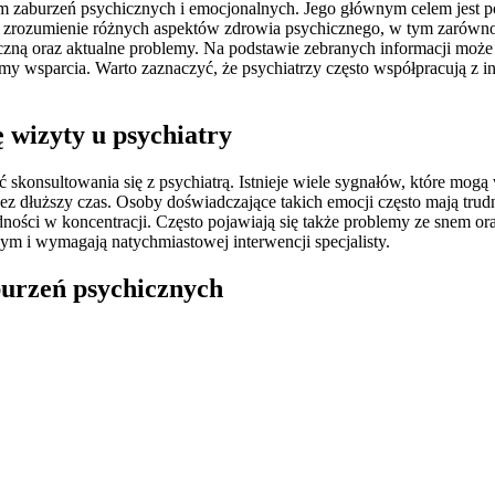
iem zaburzeń psychicznych i emocjonalnych. Jego głównym celem jest 
st zrozumienie różnych aspektów zdrowia psychicznego, w tym zarówno
zną oraz aktualne problemy. Na podstawie zebranych informacji może
y wsparcia. Warto zaznaczyć, że psychiatrzy często współpracują z inn
 wizyty u psychiatry
ć skonsultowania się z psychiatrą. Istnieje wiele sygnałów, które m
rzez dłuższy czas. Osoby doświadczające takich emocji często mają tr
rudności w koncentracji. Często pojawiają się także problemy ze snem 
m i wymagają natychmiastowej interwencji specjalisty.
aburzeń psychicznych