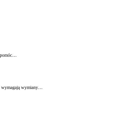
gą pomóc…
anty wymagają wymiany…