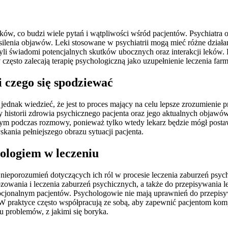
ków, co budzi wiele pytań i wątpliwości wśród pacjentów. Psychiatra 
silenia objawów. Leki stosowane w psychiatrii mogą mieć różne działa
i byli świadomi potencjalnych skutków ubocznych oraz interakcji leków
zęsto zalecają terapię psychologiczną jako uzupełnienie leczenia far
i czego się spodziewać
ednak wiedzieć, że jest to proces mający na celu lepsze zrozumienie p
istorii zdrowia psychicznego pacjenta oraz jego aktualnych objawów. 
rtym podczas rozmowy, ponieważ tylko wtedy lekarz będzie mógł post
ania pełniejszego obrazu sytuacji pacjenta.
hologiem w leczeniu
ieporozumień dotyczących ich ról w procesie leczenia zaburzeń psychi
owania i leczenia zaburzeń psychicznych, a także do przepisywania lek
mocjonalnym pacjentów. Psychologowie nie mają uprawnień do przepisyw
W praktyce często współpracują ze sobą, aby zapewnić pacjentom kom
u problemów, z jakimi się boryka.