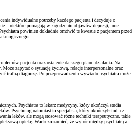
ocenia indywidualne potrzeby każdego pacjenta i decyduje o
nie – niektóre pomagają w łagodzeniu objawów depresji, inne
. Psychiatra powinien dokładnie omówić te kwestie z pacjentem przed
makologicznego.
roblemów pacjenta oraz ustalenie dalszego planu działania. Na
Może zapytać o sytuację życiową, relacje interpersonalne oraz
awić trafną diagnozę. Po przeprowadzeniu wywiadu psychiatra może
cznych. Psychiatra to lekarz medycyny, który ukończył studia
ów. Psycholog natomiast to specjalista, który ukończył studia z
ania leków, ale mogą stosować różne techniki terapeutyczne, takie
pleksową opiekę. Warto zrozumieć, że wybór między psychiatrą a