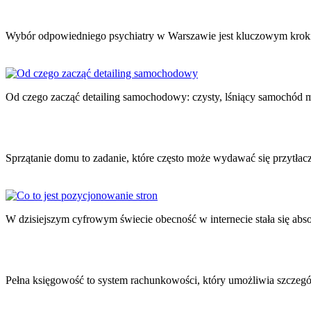
Nawigacja
wpisu
Wybór odpowiedniego psychiatry w Warszawie jest kluczowym krok
Od czego zacząć detailing samochodowy: czysty, lśniący samochó
Sprzątanie domu to zadanie, które często może wydawać się przytła
W dzisiejszym cyfrowym świecie obecność w internecie stała się abs
Pełna księgowość to system rachunkowości, który umożliwia szczeg