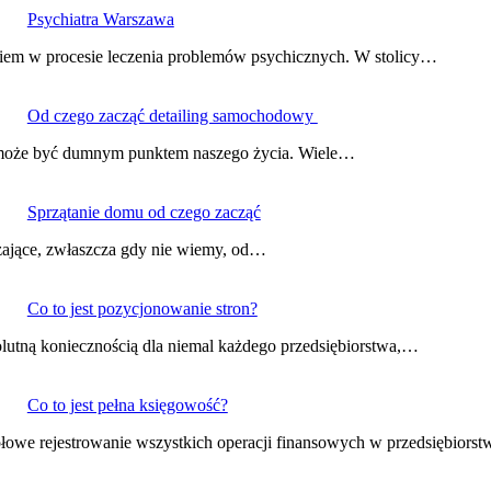
Psychiatra Warszawa
iem w procesie leczenia problemów psychicznych. W stolicy…
Od czego zacząć detailing samochodowy
d może być dumnym punktem naszego życia. Wiele…
Sprzątanie domu od czego zacząć
czające, zwłaszcza gdy nie wiemy, od…
Co to jest pozycjonowanie stron?
olutną koniecznością dla niemal każdego przedsiębiorstwa,…
Co to jest pełna księgowość?
ółowe rejestrowanie wszystkich operacji finansowych w przedsiębiors