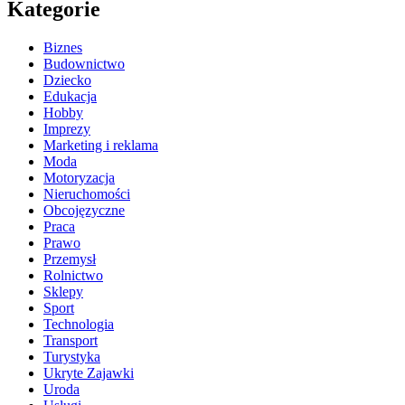
Kategorie
Biznes
Budownictwo
Dziecko
Edukacja
Hobby
Imprezy
Marketing i reklama
Moda
Motoryzacja
Nieruchomości
Obcojęzyczne
Praca
Prawo
Przemysł
Rolnictwo
Sklepy
Sport
Technologia
Transport
Turystyka
Ukryte Zajawki
Uroda