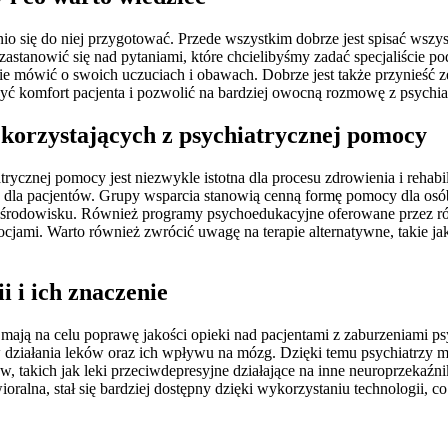
 się do niej przygotować. Przede wszystkim dobrze jest spisać wszyst
 zastanowić się nad pytaniami, które chcielibyśmy zadać specjaliście 
rcie mówić o swoich uczuciach i obawach. Dobrze jest także przynieś
szyć komfort pacjenta i pozwolić na bardziej owocną rozmowę z psychia
 korzystających z psychiatrycznej pomocy
ycznej pomocy jest niezwykle istotna dla procesu zdrowienia i rehabili
ych dla pacjentów. Grupy wsparcia stanowią cenną formę pomocy dla o
środowisku. Również programy psychoedukacyjne oferowane przez róż
ocjami. Warto również zwrócić uwagę na terapie alternatywne, takie ja
i i ich znaczenie
tóre mają na celu poprawę jakości opieki nad pacjentami z zaburzeniam
działania leków oraz ich wpływu na mózg. Dzięki temu psychiatrzy mo
takich jak leki przeciwdepresyjne działające na inne neuroprzekaźnik
ralna, stał się bardziej dostępny dzięki wykorzystaniu technologii, co