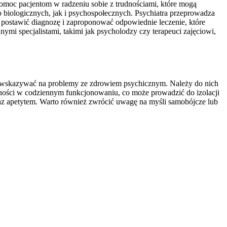
pomoc pacjentom w radzeniu sobie z trudnościami, które mogą
 biologicznych, jak i psychospołecznych. Psychiatra przeprowadza
 postawić diagnozę i zaproponować odpowiednie leczenie, które
ymi specjalistami, takimi jak psycholodzy czy terapeuci zajęciowi,
ogą wskazywać na problemy ze zdrowiem psychicznym. Należy do nich
udności w codziennym funkcjonowaniu, co może prowadzić do izolacji
oraz apetytem. Warto również zwrócić uwagę na myśli samobójcze lub