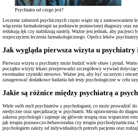
Psychiatra od czego jest?
Leczenie zaburzeń psychicznych często wiąże się z zastosowaniem le
włączeniu farmakoterapii na podstawie postawionej diagnozy oraz na
redukują lęk czy stabilizują nastrój. Ważne jest jednak, aby pacjenc
rozpoczęciem leczenia farmakologicznego. Oprócz leków psychiatrzy c
Jak wygląda pierwsza wizyta u psychiatry 
Pierwsza wizyta u psychiatry może budzić wiele obaw i pytań. Warto j
początku wizyty lekarz przeprowadzi szczegółowy wywiad dotyczący h
ewentualne czynniki stresowe. Ważne jest, aby być szczerym i otwa
zasugerować dodatkowe badania lub testy psychologiczne w celu uzysk
Jakie są różnice między psychiatrą a psyc
Wiele osób myli psychiatrów z psychologami, co może prowadzić do n
medyczne oraz specjalizację w psychiatrii. Ma uprawnienia do diagnoz
zakresu psychologii i zajmuje się głównie terapią oraz wsparciem e
jak terapia poznawczo-behawioralna czy terapia psychodynamiczna. 
psychologiem zależy od indywidualnych potrzeb pacjenta oraz rodzaj