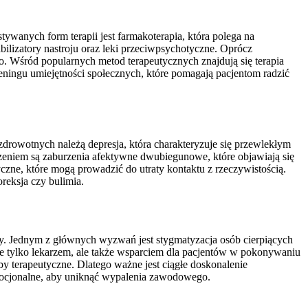
ywanych form terapii jest farmakoterapia, która polega na
lizatory nastroju oraz leki przeciwpsychotyczne. Oprócz
o. Wśród popularnych metod terapeutycznych znajdują się terapia
reningu umiejętności społecznych, które pomagają pacjentom radzić
drowotnych należą depresja, która charakteryzuje się przewlekłym
rzeniem są zaburzenia afektywne dwubiegunowe, które objawiają się
yczne, które mogą prowadzić do utraty kontaktu z rzeczywistością.
reksja czy bulimia.
ty. Jednym z głównych wyzwań jest stygmatyzacja osób cierpiących
e tylko lekarzem, ale także wsparciem dla pacjentów w pokonywaniu
y terapeutyczne. Dlatego ważne jest ciągłe doskonalenie
emocjonalne, aby uniknąć wypalenia zawodowego.