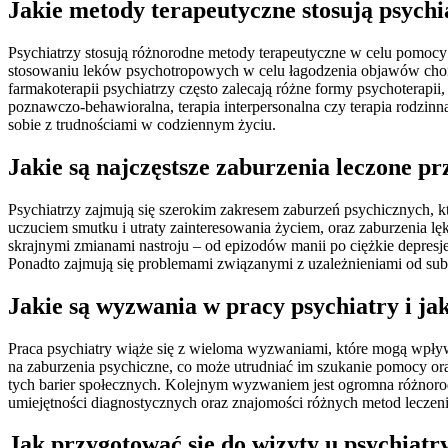
Jakie metody terapeutyczne stosują psychi
Psychiatrzy stosują różnorodne metody terapeutyczne w celu pomocy 
stosowaniu leków psychotropowych w celu łagodzenia objawów chorob
farmakoterapii psychiatrzy często zalecają różne formy psychoterap
poznawczo-behawioralna, terapia interpersonalna czy terapia rodzinn
sobie z trudnościami w codziennym życiu.
Jakie są najczęstsze zaburzenia leczone p
Psychiatrzy zajmują się szerokim zakresem zaburzeń psychicznych, 
uczuciem smutku i utraty zainteresowania życiem, oraz zaburzenia 
skrajnymi zmianami nastroju – od epizodów manii po ciężkie depresje
Ponadto zajmują się problemami związanymi z uzależnieniami od subs
Jakie są wyzwania w pracy psychiatry i jak
Praca psychiatry wiąże się z wieloma wyzwaniami, które mogą wpływ
na zaburzenia psychiczne, co może utrudniać im szukanie pomocy or
tych barier społecznych. Kolejnym wyzwaniem jest ogromna różnorodn
umiejętności diagnostycznych oraz znajomości różnych metod leczen
Jak przygotować się do wizyty u psychiatry