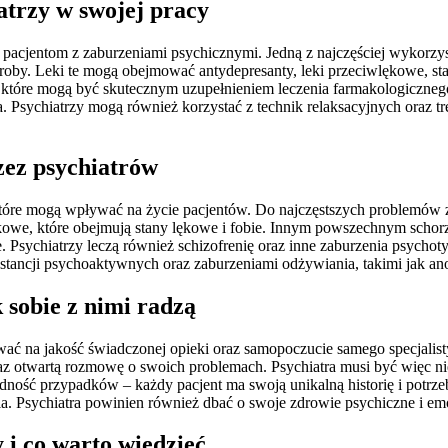
atrzy w swojej pracy
pacjentom z zaburzeniami psychicznymi. Jedną z najczęściej wykorzyst
y. Leki te mogą obejmować antydepresanty, leki przeciwlękowe, stabi
ii, które mogą być skutecznym uzupełnieniem leczenia farmakologiczneg
a. Psychiatrzy mogą również korzystać z technik relaksacyjnych oraz t
rzez psychiatrów
które mogą wpływać na życie pacjentów. Do najczęstszych problemów z
lękowe, które obejmują stany lękowe i fobie. Innym powszechnym scho
. Psychiatrzy leczą również schizofrenię oraz inne zaburzenia psychot
tancji psychoaktywnych oraz zaburzeniami odżywiania, takimi jak ano
 sobie z nimi radzą
ać na jakość świadczonej opieki oraz samopoczucie samego specjalis
az otwartą rozmowę o swoich problemach. Psychiatra musi być więc ni
ość przypadków – każdy pacjent ma swoją unikalną historię i potrzeb
ia. Psychiatra powinien również dbać o swoje zdrowie psychiczne i 
 i co warto wiedzieć