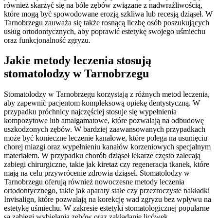
również skarżyć się na bóle zębów związane z nadwrażliwością,
które mogą być spowodowane erozją szkliwa lub recesją dziąseł. W
Tarnobrzegu zauważa się także rosnącą liczbę osób poszukujących
usług ortodontycznych, aby poprawić estetykę swojego uśmiechu
oraz funkcjonalność zgryzu.
Jakie metody leczenia stosują
stomatolodzy w Tarnobrzegu
Stomatolodzy w Tarnobrzegu korzystają z różnych metod leczenia,
aby zapewnić pacjentom kompleksową opiekę dentystyczną. W
przypadku próchnicy najczęściej stosuje się wypełnienia
kompozytowe lub amalgamatowe, które pozwalają na odbudowę
uszkodzonych zębów. W bardziej zaawansowanych przypadkach
może być konieczne leczenie kanałowe, które polega na usunięciu
chorej miazgi oraz wypełnieniu kanałów korzeniowych specjalnym
materiałem. W przypadku chorób dziąseł lekarze często zalecają
zabiegi chirurgiczne, takie jak kiretaż czy regeneracja tkanek, które
mają na celu przywrócenie zdrowia dziąseł. Stomatolodzy w
Tarnobrzegu oferują również nowoczesne metody leczenia
ortodontycznego, takie jak aparaty stałe czy przezroczyste nakładki
Invisalign, które pozwalają na korekcję wad zgryzu bez wpływu na
estetykę uśmiechu. W zakresie estetyki stomatologicznej popularne
są zabiegi wybielania zębów oraz zakładanie licówek