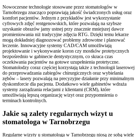
Nowoczesne technologie stosowane przez stomatologów w
Tarnobrzegu znacząco poprawiają jakość świadczonych usług oraz
komfort pacjentów. Jednym z przykładów jest wykorzystanie
cyfrowych zdjęć rentgenowskich, które pozwalają na szybsze
uzyskanie obrazów jamy ustnej przy znacznie mniejszej dawce
promieniowania niż tradycyjne zdjęcia RTG. Dzięki temu lekarze
mogą dokładniej diagnozować problemy zdrowotne i planować
leczenie. Innowacyjne systemy CAD/CAM umożliwiają
projektowanie i wykonywanie koron czy mostków protetycznych
bezpośrednio w gabinecie dentystycznym, co skraca czas
oczekiwania pacjentów na gotowe uzupełnienia protetyczne.
Stomatolodzy coraz częściej korzystają także z technologii laserowej
do przeprowadzania zabiegów chirurgicznych oraz wybielania
zębów – lasery pozwalają na precyzyjne działanie przy minimalnym
dyskomforcie dla pacjenta. Dodatkowo wiele gabinetów wdraża
systemy zarządzania relacjami z klientami (CRM), które
umożliwiają lepszą organizację wizyt oraz przypomnienia o
terminach kontrolnych.
Jakie są zalety regularnych wizyt u
stomatologa w Tarnobrzegu
Regularne wizyty u stomatologa w Tarnobrzegu niosą ze sobą wiele