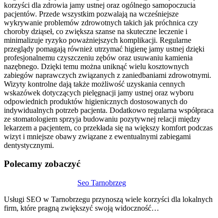
korzyści dla zdrowia jamy ustnej oraz ogólnego samopoczucia
pacjentów. Przede wszystkim pozwalają na wcześniejsze
wykrywanie problemów zdrowotnych takich jak próchnica czy
choroby dziąseł, co zwiększa szanse na skuteczne leczenie i
minimalizuje ryzyko poważniejszych komplikacji. Regularne
przeglądy pomagają również utrzymać higienę jamy ustnej dzięki
profesjonalnemu czyszczeniu zębów oraz usuwaniu kamienia
nazębnego. Dzięki temu można uniknąć wielu kosztownych
zabiegów naprawczych związanych z zaniedbaniami zdrowotnymi.
Wizyty kontrolne dają także możliwość uzyskania cennych
wskazówek dotyczących pielęgnacji jamy ustnej oraz wyboru
odpowiednich produktów higienicznych dostosowanych do
indywidualnych potrzeb pacjenta. Dodatkowo regularna współpraca
ze stomatologiem sprzyja budowaniu pozytywnej relacji między
lekarzem a pacjentem, co przekłada się na większy komfort podczas
wizyt i mniejsze obawy związane z ewentualnymi zabiegami
dentystycznymi.
Polecamy zobaczyć
Nawigacja
Seo Tarnobrzeg
wpisu
Usługi SEO w Tarnobrzegu przynoszą wiele korzyści dla lokalnych
firm, które pragną zwiększyć swoją widoczność…