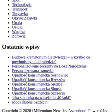
Sport
Technologia
Transport
Turystyka
Ukryte Zajawki
Uroda
Usługi
Wnętrza
Zdrowie
Ostatnie wpisy
Budowa krematorium dla zwierząt – wszystko co
powinniśmy o niej wiedzieć
Personalizowane prezenty na Boże Narodzenie
Personalizowana statuetka
Upadłość konsumencka Sosnowiec
Upadłość konsumencka Rzeszów
Upadłość konsumencka Siedlce
Upadłość konsumencka Słupsk
Upadłość konsumencka Szczecin
Jaka sukienka na wesele dla 40 latki?
Moda ślubna Szczecin
Copyright © 2026
| Millennium News by
Ascendoor
| Powered by