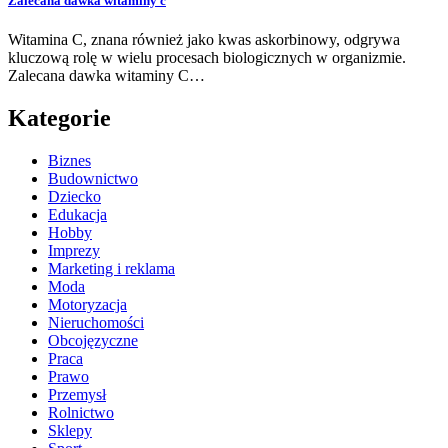
Zalecana dawka witaminy c
Witamina C, znana również jako kwas askorbinowy, odgrywa
kluczową rolę w wielu procesach biologicznych w organizmie.
Zalecana dawka witaminy C…
Kategorie
Biznes
Budownictwo
Dziecko
Edukacja
Hobby
Imprezy
Marketing i reklama
Moda
Motoryzacja
Nieruchomości
Obcojęzyczne
Praca
Prawo
Przemysł
Rolnictwo
Sklepy