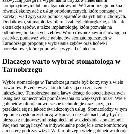
zazwyczaj polega na wypełnianiu ubytków materiałami
kompozytowymi lub amalgamatowymi. W Tarnobrzegu można
również skorzystać z usług ortodontycznych, które pomagają w
korekcji wad zgryzu za pomocą aparatów stałych lub ruchomych.
Dodatkowo, stomatolodzy oferują zabiegi chirurgiczne, takie jak
ekstrakcje zębów, a także implantologię, która pozwala na
odbudowę brakujących zębów. Warto również zwrócić uwagę na
estetykę, ponieważ wiele gabinetów stomatologicznych w
Tarnobrzegu proponuje wybielanie zębów oraz licówki
porcelanowe, które poprawiają wygląd uśmiechu.
Dlaczego warto wybrać stomatologa w
Tarnobrzegu
Wybór stomatologa w Tarnobrzegu może być korzystny z wielu
powodów. Przede wszystkim lokalizacja ma znaczenie –
mieszkańcy Tarnobrzega mają łatwy dostęp do specjalistycznych
usług bez konieczności podróżowania do większych miast. Wiele
gabinetów oferuje nowoczesne technologie oraz sprzęt, co
przekłada się na jakość świadczonych usług. Stomatolodzy w tym
regionie często uczestniczą w kursach i szkoleniach, aby być na
bieżąco z najnowszymi osiągnięciami w dziedzinie stomatologii.
Pacjenci mogą liczyć na indywidualne podejście oraz komfortową
atmosferę podczas wizyt. W Tarnobrzegu wiele gabinetów oferuje