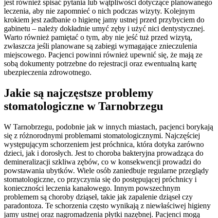
jest również spisać pytania lub wątpliwości dotyczące planowanego
leczenia, aby nie zapomnieć o nich podczas wizyty. Kolejnym
krokiem jest zadbanie o higienę jamy ustnej przed przybyciem do
gabinetu – należy dokładnie umyć zęby i użyć nici dentystycznej.
Warto również pamiętać o tym, aby nie jeść tuż przed wizytą,
zwłaszcza jeśli planowane są zabiegi wymagające znieczulenia
miejscowego. Pacjenci powinni również upewnić się, że mają ze
sobą dokumenty potrzebne do rejestracji oraz ewentualną kartę
ubezpieczenia zdrowotnego.
Jakie są najczęstsze problemy
stomatologiczne w Tarnobrzegu
W Tarnobrzegu, podobnie jak w innych miastach, pacjenci borykają
się z różnorodnymi problemami stomatologicznymi. Najczęściej
występującym schorzeniem jest próchnica, która dotyka zarówno
dzieci, jak i dorosłych. Jest to choroba bakteryjna prowadząca do
demineralizacji szkliwa zębów, co w konsekwencji prowadzi do
powstawania ubytków. Wiele osób zaniedbuje regularne przeglądy
stomatologiczne, co przyczynia się do postępującej próchnicy i
konieczności leczenia kanałowego. Innym powszechnym
problemem są choroby dziąseł, takie jak zapalenie dziąseł czy
paradontoza. Te schorzenia często wynikają z niewłaściwej higieny
jamy ustnej oraz nagromadzenia płytki nazębnej. Pacjenci mogą