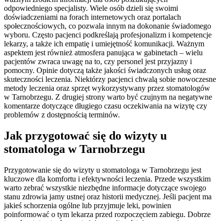
odpowiedniego specjalisty. Wiele osób dzieli się swoimi
doświadczeniami na forach internetowych oraz portalach
społecznościowych, co pozwala innym na dokonanie świadomego
wyboru. Często pacjenci podkreślają profesjonalizm i kompetencje
lekarzy, a także ich empatię i umiejętność komunikacji. Ważnym
aspektem jest również atmosfera panująca w gabinetach – wielu
pacjentów zwraca uwagę na to, czy personel jest przyjazny i
pomocny. Opinie dotyczą także jakości świadczonych usług oraz
skuteczności leczenia. Niektórzy pacjenci chwalą sobie nowoczesne
metody leczenia oraz sprzęt wykorzystywany przez stomatologów
w Tarnobrzegu. Z drugiej strony warto być czujnym na negatywne
komentarze dotyczące długiego czasu oczekiwania na wizytę czy
problemów z dostępnością terminów.
Jak przygotować się do wizyty u
stomatologa w Tarnobrzegu
Przygotowanie się do wizyty u stomatologa w Tarnobrzegu jest
kluczowe dla komfortu i efektywności leczenia. Przede wszystkim
warto zebrać wszystkie niezbędne informacje dotyczące swojego
stanu zdrowia jamy ustnej oraz historii medycznej. Jeśli pacjent ma
jakieś schorzenia ogólne lub przyjmuje leki, powinien
poinformować o tym lekarza przed rozpoczęciem zabiegu. Dobrze