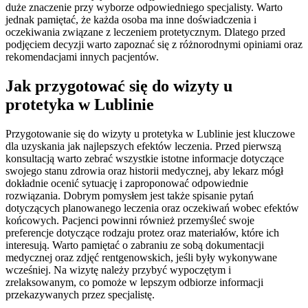
duże znaczenie przy wyborze odpowiedniego specjalisty. Warto
jednak pamiętać, że każda osoba ma inne doświadczenia i
oczekiwania związane z leczeniem protetycznym. Dlatego przed
podjęciem decyzji warto zapoznać się z różnorodnymi opiniami oraz
rekomendacjami innych pacjentów.
Jak przygotować się do wizyty u
protetyka w Lublinie
Przygotowanie się do wizyty u protetyka w Lublinie jest kluczowe
dla uzyskania jak najlepszych efektów leczenia. Przed pierwszą
konsultacją warto zebrać wszystkie istotne informacje dotyczące
swojego stanu zdrowia oraz historii medycznej, aby lekarz mógł
dokładnie ocenić sytuację i zaproponować odpowiednie
rozwiązania. Dobrym pomysłem jest także spisanie pytań
dotyczących planowanego leczenia oraz oczekiwań wobec efektów
końcowych. Pacjenci powinni również przemyśleć swoje
preferencje dotyczące rodzaju protez oraz materiałów, które ich
interesują. Warto pamiętać o zabraniu ze sobą dokumentacji
medycznej oraz zdjęć rentgenowskich, jeśli były wykonywane
wcześniej. Na wizytę należy przybyć wypoczętym i
zrelaksowanym, co pomoże w lepszym odbiorze informacji
przekazywanych przez specjalistę.