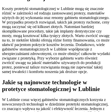
Koszty protetyki stomatologicznej w Lublinie mogą się znacznie
różnić w zależności od rodzaju zastosowanej protezy, materiałów
użytych do jej wykonania oraz renomy gabinetu stomatologicznego.
W przypadku prostych rozwiązań, takich jak protezy ruchome, ceny
mogą zaczynać się od kilkuset złotych. Natomiast bardziej
skomplikowane procedury, takie jak implanty dentystyczne czy
mosty, mogą kosztować kilka tysięcy złotych. Warto zwrócić uwagę
na to, że niektóre kliniki oferują różne formy finansowania, co może
ułatwić pacjentom pokrycie kosztów leczenia. Dodatkowo, wiele
gabinetów stomatologicznych w Lublinie współpracuje z
ubezpieczalniami zdrowotnymi, co może obniżyć całkowite wydatki
związane z protetyką. Przy wyborze gabinetu warto również
zwrócić uwagę na jakość materiałów używanych do produkcji
protez, ponieważ tańsze rozwiązania mogą nie zapewniać takiej
samej trwałości i komfortu noszenia jak droższe opcje.
Jakie są najnowsze technologie w
protetyce stomatologicznej w Lublinie
W Lublinie coraz więcej gabinetów stomatologicznych korzysta z
nowoczesnych technologii w dziedzinie protetyki stomatologicznej,
co znacząco wpływa na jakość i efektywność leczenia. Jednym z