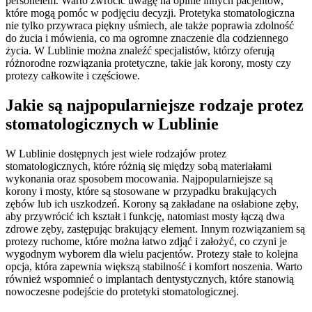
personelem. Warto zwrócić uwagę na opinie innych pacjentów,
które mogą pomóc w podjęciu decyzji. Protetyka stomatologiczna
nie tylko przywraca piękny uśmiech, ale także poprawia zdolność
do żucia i mówienia, co ma ogromne znaczenie dla codziennego
życia. W Lublinie można znaleźć specjalistów, którzy oferują
różnorodne rozwiązania protetyczne, takie jak korony, mosty czy
protezy całkowite i częściowe.
Jakie są najpopularniejsze rodzaje protez
stomatologicznych w Lublinie
W Lublinie dostępnych jest wiele rodzajów protez
stomatologicznych, które różnią się między sobą materiałami
wykonania oraz sposobem mocowania. Najpopularniejsze są
korony i mosty, które są stosowane w przypadku brakujących
zębów lub ich uszkodzeń. Korony są zakładane na osłabione zęby,
aby przywrócić ich kształt i funkcję, natomiast mosty łączą dwa
zdrowe zęby, zastępując brakujący element. Innym rozwiązaniem są
protezy ruchome, które można łatwo zdjąć i założyć, co czyni je
wygodnym wyborem dla wielu pacjentów. Protezy stałe to kolejna
opcja, która zapewnia większą stabilność i komfort noszenia. Warto
również wspomnieć o implantach dentystycznych, które stanowią
nowoczesne podejście do protetyki stomatologicznej.