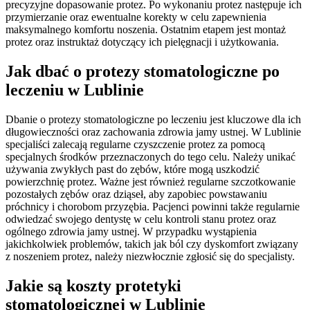
precyzyjne dopasowanie protez. Po wykonaniu protez następuje ich
przymierzanie oraz ewentualne korekty w celu zapewnienia
maksymalnego komfortu noszenia. Ostatnim etapem jest montaż
protez oraz instruktaż dotyczący ich pielęgnacji i użytkowania.
Jak dbać o protezy stomatologiczne po
leczeniu w Lublinie
Dbanie o protezy stomatologiczne po leczeniu jest kluczowe dla ich
długowieczności oraz zachowania zdrowia jamy ustnej. W Lublinie
specjaliści zalecają regularne czyszczenie protez za pomocą
specjalnych środków przeznaczonych do tego celu. Należy unikać
używania zwykłych past do zębów, które mogą uszkodzić
powierzchnię protez. Ważne jest również regularne szczotkowanie
pozostałych zębów oraz dziąseł, aby zapobiec powstawaniu
próchnicy i chorobom przyzębia. Pacjenci powinni także regularnie
odwiedzać swojego dentystę w celu kontroli stanu protez oraz
ogólnego zdrowia jamy ustnej. W przypadku wystąpienia
jakichkolwiek problemów, takich jak ból czy dyskomfort związany
z noszeniem protez, należy niezwłocznie zgłosić się do specjalisty.
Jakie są koszty protetyki
stomatologicznej w Lublinie