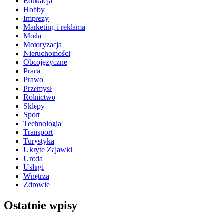
Edukacja
Hobby
Imprezy
Marketing i reklama
Moda
Motoryzacja
Nieruchomości
Obcojęzyczne
Praca
Prawo
Przemysł
Rolnictwo
Sklepy
Sport
Technologia
Transport
Turystyka
Ukryte Zajawki
Uroda
Usługi
Wnętrza
Zdrowie
Ostatnie wpisy