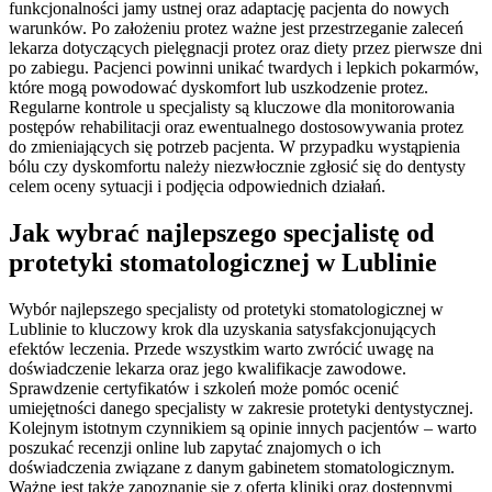
funkcjonalności jamy ustnej oraz adaptację pacjenta do nowych
warunków. Po założeniu protez ważne jest przestrzeganie zaleceń
lekarza dotyczących pielęgnacji protez oraz diety przez pierwsze dni
po zabiegu. Pacjenci powinni unikać twardych i lepkich pokarmów,
które mogą powodować dyskomfort lub uszkodzenie protez.
Regularne kontrole u specjalisty są kluczowe dla monitorowania
postępów rehabilitacji oraz ewentualnego dostosowywania protez
do zmieniających się potrzeb pacjenta. W przypadku wystąpienia
bólu czy dyskomfortu należy niezwłocznie zgłosić się do dentysty
celem oceny sytuacji i podjęcia odpowiednich działań.
Jak wybrać najlepszego specjalistę od
protetyki stomatologicznej w Lublinie
Wybór najlepszego specjalisty od protetyki stomatologicznej w
Lublinie to kluczowy krok dla uzyskania satysfakcjonujących
efektów leczenia. Przede wszystkim warto zwrócić uwagę na
doświadczenie lekarza oraz jego kwalifikacje zawodowe.
Sprawdzenie certyfikatów i szkoleń może pomóc ocenić
umiejętności danego specjalisty w zakresie protetyki dentystycznej.
Kolejnym istotnym czynnikiem są opinie innych pacjentów – warto
poszukać recenzji online lub zapytać znajomych o ich
doświadczenia związane z danym gabinetem stomatologicznym.
Ważne jest także zapoznanie się z ofertą kliniki oraz dostępnymi