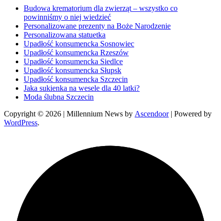
Budowa krematorium dla zwierząt – wszystko co
powinniśmy o niej wiedzieć
Personalizowane prezenty na Boże Narodzenie
Personalizowana statuetka
Upadłość konsumencka Sosnowiec
Upadłość konsumencka Rzeszów
Upadłość konsumencka Siedlce
Upadłość konsumencka Słupsk
Upadłość konsumencka Szczecin
Jaka sukienka na wesele dla 40 latki?
Moda ślubna Szczecin
Copyright © 2026
| Millennium News by
Ascendoor
| Powered by
WordPress
.