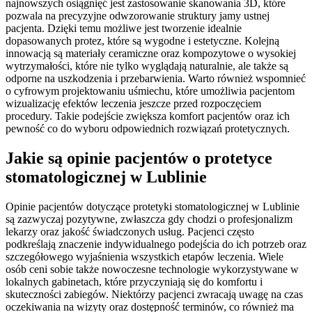
najnowszych osiągnięć jest zastosowanie skanowania 3D, które
pozwala na precyzyjne odwzorowanie struktury jamy ustnej
pacjenta. Dzięki temu możliwe jest tworzenie idealnie
dopasowanych protez, które są wygodne i estetyczne. Kolejną
innowacją są materiały ceramiczne oraz kompozytowe o wysokiej
wytrzymałości, które nie tylko wyglądają naturalnie, ale także są
odporne na uszkodzenia i przebarwienia. Warto również wspomnieć
o cyfrowym projektowaniu uśmiechu, które umożliwia pacjentom
wizualizację efektów leczenia jeszcze przed rozpoczęciem
procedury. Takie podejście zwiększa komfort pacjentów oraz ich
pewność co do wyboru odpowiednich rozwiązań protetycznych.
Jakie są opinie pacjentów o protetyce
stomatologicznej w Lublinie
Opinie pacjentów dotyczące protetyki stomatologicznej w Lublinie
są zazwyczaj pozytywne, zwłaszcza gdy chodzi o profesjonalizm
lekarzy oraz jakość świadczonych usług. Pacjenci często
podkreślają znaczenie indywidualnego podejścia do ich potrzeb oraz
szczegółowego wyjaśnienia wszystkich etapów leczenia. Wiele
osób ceni sobie także nowoczesne technologie wykorzystywane w
lokalnych gabinetach, które przyczyniają się do komfortu i
skuteczności zabiegów. Niektórzy pacjenci zwracają uwagę na czas
oczekiwania na wizyty oraz dostępność terminów, co również ma