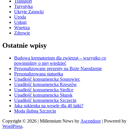
Transport
Turystyka
Ukryte Zajawki
Uroda
Usługi
Wnętrza
Zdrowie
Ostatnie wpisy
Budowa krematorium dla zwierząt – wszystko co
powinniśmy o niej wiedzieć
Personalizowane prezenty na Boże Narodzenie
Personalizowana statuetka
Upadłość konsumencka Sosnowiec
Upadłość konsumencka Rzeszów
Upadłość konsumencka Siedlce
Upadłość konsumencka Słupsk
Upadłość konsumencka Szczecin
Jaka sukienka na wesele dla 40 latki?
Moda ślubna Szczecin
Copyright © 2026
| Millennium News by
Ascendoor
| Powered by
WordPress
.