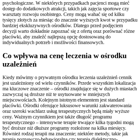
psychologiczne. W niektórych przypadkach pacjenci mogą mieć
dostęp do dodatkowych atrakcji, takich jak zajęcia sportowe czy
warsztaty rozwoju osobistego. Ceny mogą wahać się od kilku
tysięcy złotych za miesiąc do znacznie wyższych kwot w przypadku
bardziej ekskluzywnych ośrodków. Dlatego przed podjęciem
decyzji warto dokładnie zapoznać się z ofertą oraz porównać różne
placówki, aby znaleźć najlepszą opcję dostosowaną do
indywidualnych potrzeb i możliwości finansowych.
Co wpływa na cenę leczenia w ośrodku
uzależnień
Kiedy mówimy o prywatnym ośrodku leczenia uzależnień cennik
jest uzależniony od wielu czynników. Przede wszystkim lokalizacja
ma kluczowe znaczenie – ośrodki znajdujące się w dużych miastach
zazwyczaj są droższe niż te usytuowane w mniejszych
miejscowościach. Kolejnym istotnym elementem jest standard
placówki. Ośrodki oferujące luksusowe warunki zakwaterowania
oraz szeroki wachlarz usług terapeutycznych będą miały wyższe
ceny. Ważnym czynnikiem jest także długość programu
terapeutycznego – intensywne terapie trwające kilka tygodni mogą
być droższe niż dłuższe programy rozłożone na kilka miesięcy.
Również rodzaj terapii ma znaczenie; niektóre metody, takie jak
terapia poznawczo-behawioralna czy terapia dialektyczno-