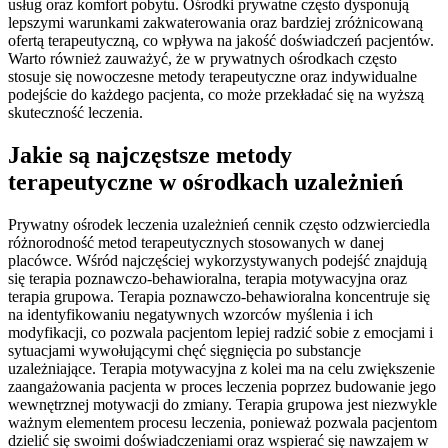
usług oraz komfort pobytu. Ośrodki prywatne często dysponują
lepszymi warunkami zakwaterowania oraz bardziej zróżnicowaną
ofertą terapeutyczną, co wpływa na jakość doświadczeń pacjentów.
Warto również zauważyć, że w prywatnych ośrodkach często
stosuje się nowoczesne metody terapeutyczne oraz indywidualne
podejście do każdego pacjenta, co może przekładać się na wyższą
skuteczność leczenia.
Jakie są najczęstsze metody
terapeutyczne w ośrodkach uzależnień
Prywatny ośrodek leczenia uzależnień cennik często odzwierciedla
różnorodność metod terapeutycznych stosowanych w danej
placówce. Wśród najczęściej wykorzystywanych podejść znajdują
się terapia poznawczo-behawioralna, terapia motywacyjna oraz
terapia grupowa. Terapia poznawczo-behawioralna koncentruje się
na identyfikowaniu negatywnych wzorców myślenia i ich
modyfikacji, co pozwala pacjentom lepiej radzić sobie z emocjami i
sytuacjami wywołującymi chęć sięgnięcia po substancje
uzależniające. Terapia motywacyjna z kolei ma na celu zwiększenie
zaangażowania pacjenta w proces leczenia poprzez budowanie jego
wewnętrznej motywacji do zmiany. Terapia grupowa jest niezwykle
ważnym elementem procesu leczenia, ponieważ pozwala pacjentom
dzielić się swoimi doświadczeniami oraz wspierać się nawzajem w