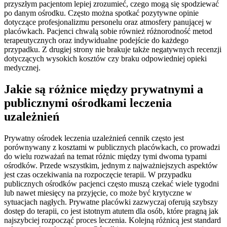
przyszłym pacjentom lepiej zrozumieć, czego mogą się spodziewać
po danym ośrodku. Często można spotkać pozytywne opinie
dotyczące profesjonalizmu personelu oraz atmosfery panującej w
placówkach. Pacjenci chwalą sobie również różnorodność metod
terapeutycznych oraz indywidualne podejście do każdego
przypadku. Z drugiej strony nie brakuje także negatywnych recenzji
dotyczących wysokich kosztów czy braku odpowiedniej opieki
medycznej.
Jakie są różnice między prywatnymi a
publicznymi ośrodkami leczenia
uzależnień
Prywatny ośrodek leczenia uzależnień cennik często jest
porównywany z kosztami w publicznych placówkach, co prowadzi
do wielu rozważań na temat różnic między tymi dwoma typami
ośrodków. Przede wszystkim, jednym z najważniejszych aspektów
jest czas oczekiwania na rozpoczęcie terapii. W przypadku
publicznych ośrodków pacjenci często muszą czekać wiele tygodni
lub nawet miesięcy na przyjęcie, co może być krytyczne w
sytuacjach nagłych. Prywatne placówki zazwyczaj oferują szybszy
dostęp do terapii, co jest istotnym atutem dla osób, które pragną jak
najszybciej rozpocząć proces leczenia. Kolejną różnicą jest standard