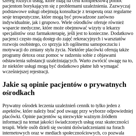
szereg różnych usług, które mają na celu kompleksową pomoc
pacjentom borykającym się z problemami uzależnienia. Zazwyczaj
podstawowe usługi obejmują konsultacje z terapeutą oraz regularne
sesje terapeutyczne, które mogą być prowadzone zarówno
indywidualnie, jak i grupowo. Wiele ośrodków oferuje również
wsparcie medyczne, które może obejmować wizyty u lekarzy
specjalistów oraz farmakoterapię, jeśli jest to konieczne. Dodatkowo
pacjenci często mają dostęp do zajęć rekreacyjnych i warsztatów
rozwoju osobistego, co sprzyja ich ogólnemu samopoczuciu i
motywacji do zmiany stylu życia. Niektóre placówki oferują także
programy detoxu oraz pomoc w radzeniu sobie z objawami
odstawienia substancji uzależniających. Warto zwrócić uwagę na to,
że niektóre usługi mogą być dodatkowo płatne lub wymagać
wcześniejszej rejestracji.
Jakie są opinie pacjentów o prywatnych
ośrodkach
Prywatny ośrodek leczenia uzależnień cennik to tylko jeden z
aspektów, które należy brać pod uwagę przy wyborze odpowiedniej
placówki. Opinie pacjentów są niezwykle ważnym źródłem
informacji na temat jakości świadczonych usług oraz skuteczności
terapii. Wiele osób dzieli się swoimi doświadczeniami na forach
internetowych oraz w mediach społecznościowych, co pozwala