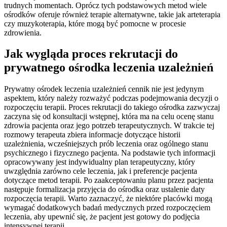
trudnych momentach. Oprócz tych podstawowych metod wiele
ośrodków oferuje również terapie alternatywne, takie jak arteterapia
czy muzykoterapia, które mogą być pomocne w procesie
zdrowienia.
Jak wygląda proces rekrutacji do
prywatnego ośrodka leczenia uzależnień
Prywatny ośrodek leczenia uzależnień cennik nie jest jedynym
aspektem, który należy rozważyć podczas podejmowania decyzji o
rozpoczęciu terapii. Proces rekrutacji do takiego ośrodka zazwyczaj
zaczyna się od konsultacji wstępnej, która ma na celu ocenę stanu
zdrowia pacjenta oraz jego potrzeb terapeutycznych. W trakcie tej
rozmowy terapeuta zbiera informacje dotyczące historii
uzależnienia, wcześniejszych prób leczenia oraz ogólnego stanu
psychicznego i fizycznego pacjenta. Na podstawie tych informacji
opracowywany jest indywidualny plan terapeutyczny, który
uwzględnia zarówno cele leczenia, jak i preferencje pacjenta
dotyczące metod terapii. Po zaakceptowaniu planu przez pacjenta
następuje formalizacja przyjęcia do ośrodka oraz ustalenie daty
rozpoczęcia terapii. Warto zaznaczyć, że niektóre placówki mogą
wymagać dodatkowych badań medycznych przed rozpoczęciem
leczenia, aby upewnić się, że pacjent jest gotowy do podjęcia
intensywnej terapii.