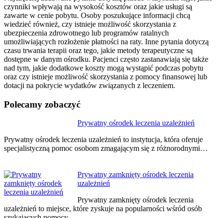
czynniki wpływają na wysokość kosztów oraz jakie usługi są
zawarte w cenie pobytu. Osoby poszukujące informacji chcą
wiedzieć również, czy istnieje możliwość skorzystania z
ubezpieczenia zdrowotnego lub programów ratalnych
umożliwiających rozłożenie płatności na raty. Inne pytania dotyczą
czasu trwania terapii oraz tego, jakie metody terapeutyczne są
dostępne w danym ośrodku. Pacjenci często zastanawiają się także
nad tym, jakie dodatkowe koszty mogą wystąpić podczas pobytu
oraz czy istnieje możliwość skorzystania z pomocy finansowej lub
dotacji na pokrycie wydatków związanych z leczeniem.
Polecamy zobaczyć
Nawigacja
Prywatny ośrodek leczenia uzależnień
wpisu
Prywatny ośrodek leczenia uzależnień to instytucja, która oferuje
specjalistyczną pomoc osobom zmagającym się z różnorodnymi…
Prywatny zamknięty ośrodek leczenia
uzależnień
Prywatny zamknięty ośrodek leczenia
uzależnień to miejsce, które zyskuje na popularności wśród osób
szukających pomocy…