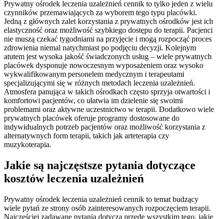
Prywatny ośrodek leczenia uzależnień cennik to tylko jeden z wielu
czynników przemawiających za wyborem tego typu placówki.
Jedną z głównych zalet korzystania z prywatnych ośrodków jest ich
elastyczność oraz możliwość szybkiego dostępu do terapii. Pacjenci
nie muszą czekać tygodniami na przyjęcie i mogą rozpocząć proces
zdrowienia niemal natychmiast po podjęciu decyzji. Kolejnym
atutem jest wysoka jakość świadczonych usług – wiele prywatnych
placówek dysponuje nowoczesnym wyposażeniem oraz wysoko
wykwalifikowanym personelem medycznym i terapeutami
specjalizującymi się w różnych metodach leczenia uzależnień.
Atmosfera panująca w takich ośrodkach często sprzyja otwartości i
komfortowi pacjentów, co ułatwia im dzielenie się swoimi
problemami oraz aktywne uczestnictwo w terapii. Dodatkowo wiele
prywatnych placówek oferuje programy dostosowane do
indywidualnych potrzeb pacjentów oraz możliwość korzystania z
alternatywnych form terapii, takich jak arteterapia czy
muzykoterapia.
Jakie są najczęstsze pytania dotyczące
kosztów leczenia uzależnień
Prywatny ośrodek leczenia uzależnień cennik to temat budzący
wiele pytań ze strony osób zainteresowanych rozpoczęciem terapii.
Najczęściej zadawane pytania dotyczą przede wszystkim tego, jakie