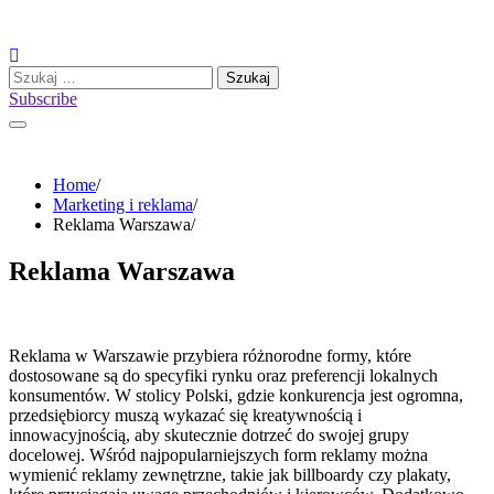
Skip
to
content
Szukaj:
Subscribe
Home
Marketing i reklama
Reklama Warszawa
Reklama Warszawa
Reklama w Warszawie przybiera różnorodne formy, które
dostosowane są do specyfiki rynku oraz preferencji lokalnych
konsumentów. W stolicy Polski, gdzie konkurencja jest ogromna,
przedsiębiorcy muszą wykazać się kreatywnością i
innowacyjnością, aby skutecznie dotrzeć do swojej grupy
docelowej. Wśród najpopularniejszych form reklamy można
wymienić reklamy zewnętrzne, takie jak billboardy czy plakaty,