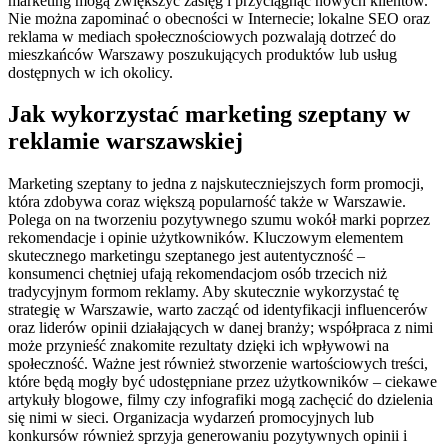
marketing mogą zwiększyć zasięg i przyciągnąć nowych klientów.
Nie można zapominać o obecności w Internecie; lokalne SEO oraz
reklama w mediach społecznościowych pozwalają dotrzeć do
mieszkańców Warszawy poszukujących produktów lub usług
dostępnych w ich okolicy.
Jak wykorzystać marketing szeptany w
reklamie warszawskiej
Marketing szeptany to jedna z najskuteczniejszych form promocji,
która zdobywa coraz większą popularność także w Warszawie.
Polega on na tworzeniu pozytywnego szumu wokół marki poprzez
rekomendacje i opinie użytkowników. Kluczowym elementem
skutecznego marketingu szeptanego jest autentyczność –
konsumenci chętniej ufają rekomendacjom osób trzecich niż
tradycyjnym formom reklamy. Aby skutecznie wykorzystać tę
strategię w Warszawie, warto zacząć od identyfikacji influencerów
oraz liderów opinii działających w danej branży; współpraca z nimi
może przynieść znakomite rezultaty dzięki ich wpływowi na
społeczność. Ważne jest również stworzenie wartościowych treści,
które będą mogły być udostępniane przez użytkowników – ciekawe
artykuły blogowe, filmy czy infografiki mogą zachęcić do dzielenia
się nimi w sieci. Organizacja wydarzeń promocyjnych lub
konkursów również sprzyja generowaniu pozytywnych opinii i