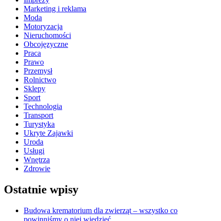
Marketing i reklama
Moda
Motoryzacja
Nieruchomości
Obcojęzyczne
Praca
Prawo
Przemysł
Rolnictwo
Sklepy
Sport
Technologia
Transport
Turystyka
Ukryte Zajawki
Uroda
Usługi
Wnętrza
Zdrowie
Ostatnie wpisy
Budowa krematorium dla zwierząt – wszystko co
powinniśmy o niej wiedzieć