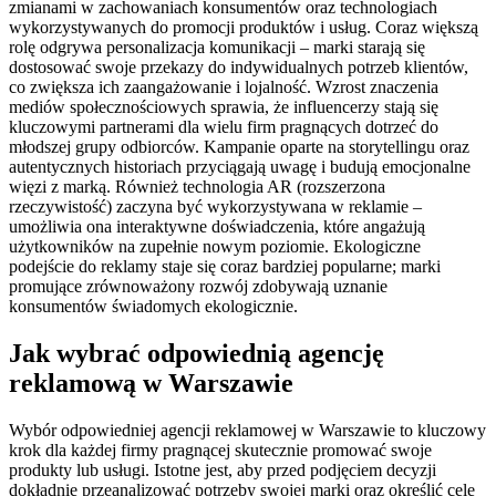
zmianami w zachowaniach konsumentów oraz technologiach
wykorzystywanych do promocji produktów i usług. Coraz większą
rolę odgrywa personalizacja komunikacji – marki starają się
dostosować swoje przekazy do indywidualnych potrzeb klientów,
co zwiększa ich zaangażowanie i lojalność. Wzrost znaczenia
mediów społecznościowych sprawia, że influencerzy stają się
kluczowymi partnerami dla wielu firm pragnących dotrzeć do
młodszej grupy odbiorców. Kampanie oparte na storytellingu oraz
autentycznych historiach przyciągają uwagę i budują emocjonalne
więzi z marką. Również technologia AR (rozszerzona
rzeczywistość) zaczyna być wykorzystywana w reklamie –
umożliwia ona interaktywne doświadczenia, które angażują
użytkowników na zupełnie nowym poziomie. Ekologiczne
podejście do reklamy staje się coraz bardziej popularne; marki
promujące zrównoważony rozwój zdobywają uznanie
konsumentów świadomych ekologicznie.
Jak wybrać odpowiednią agencję
reklamową w Warszawie
Wybór odpowiedniej agencji reklamowej w Warszawie to kluczowy
krok dla każdej firmy pragnącej skutecznie promować swoje
produkty lub usługi. Istotne jest, aby przed podjęciem decyzji
dokładnie przeanalizować potrzeby swojej marki oraz określić cele