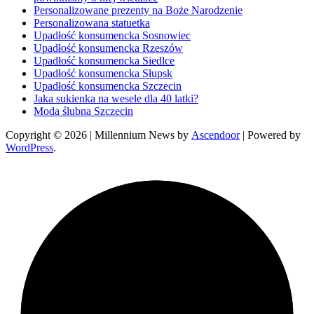
Personalizowane prezenty na Boże Narodzenie
Personalizowana statuetka
Upadłość konsumencka Sosnowiec
Upadłość konsumencka Rzeszów
Upadłość konsumencka Siedlce
Upadłość konsumencka Słupsk
Upadłość konsumencka Szczecin
Jaka sukienka na wesele dla 40 latki?
Moda ślubna Szczecin
Copyright © 2026
| Millennium News by
Ascendoor
| Powered by
WordPress
.