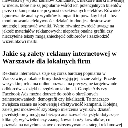
niewłaściwy wybór kanałów komunikacji; niektóre marki inwestują
w media, które nie są popularne wśród ich potencjalnych klientów,
przez co kampania nie przynosi oczekiwanych efektów. Również
ignorowanie analizy wyników kampanii to poważny błąd – bez
monitorowania efektywności działań trudno jest dostosować
strategię i poprawić wyniki. Warto również zwrócić uwagę na
jakość materiałów reklamowych; nieprofesjonalne grafiki czy
nieczytelne teksty mogą zniechęcić odbiorców i zaszkodzić
wizerunkowi marki.
Jakie są zalety reklamy internetowej w
Warszawie dla lokalnych firm
Reklama internetowa staje się coraz bardziej popularna w
Warszawie, a lokalne firmy dostrzegają jej liczne zalety. Przede
wszystkim, reklama online pozwala na precyzyjne targetowanie
odbiorców – dzięki narzędziom takim jak Google Ads czy
Facebook Ads można dotrzeć do osób o określonych
zainteresowaniach, demografii czy lokalizacji. To znacząco
zwiększa szanse na konwersję i efektywność kampanii. Kolejną
zaletą jest możliwość szybkiego mierzenia wyników działań –
przedsiębiorcy mogą na bieżąco analizować statystyki dotyczące
kliknięć, wyświetleń czy zaangażowania użytkowników, co
pozwala na natychmiastowe dostosowywanie strategii reklamowej.