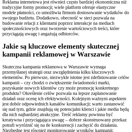
Reklama internetowa jest również często bardziej ekonomiczna niż
tradycyjne formy promocji; wiele platform oferuje elastyczne
modele płatności, co umożliwia firmom dostosowanie wydatków do
swojego budżetu. Dodatkowo, obecność w sieci pozwala na
budowanie relacji z klientami poprzez interakcje na mediach
społecznościowych oraz tworzenie wartościowych treści, które
przyciągają uwagę i angażują odbiorców.
Jakie są kluczowe elementy skutecznej
kampanii reklamowej w Warszawie
Skuteczna kampania reklamowa w Warszawie wymaga
przemyślanej strategii oraz uwzględnienia kilku kluczowych
elementów. Po pierwsze, niezwykle istotne jest zdefiniowanie celów
kampanii – czy chodzi o zwiększenie świadomości marki,
pozyskanie nowych klientów czy może promocję konkretnego
produktu? Określenie celów pozwala na lepsze zaplanowanie
działań oraz ocenę ich efektywności. Kolejnym ważnym aspektem
jest dobór odpowiednich kanałów komunikacji; warto zastanowić
się nad tym, gdzie znajdują się potencjalni klienci i jakie media będą
dla nich najbardziej atrakcyjne. Treść reklamy powinna być
kreatywna i przyciągająca uwagę – dobrze skonstruowany przekaz
potrafi wyróżnić się na tle konkurencji i zachęcić do działania.
Niezbędne jest również monitorowanie wyników kampanii;