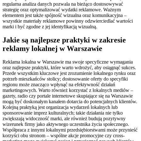
regularna analiza danych pozwala na bieżąco dostosowywać
strategię oraz optymalizować wydatki reklamowe. Ważnym
elementem jest także spójność wizualna oraz komunikacyjna –
wszystkie materiały reklamowe powinny odzwierciedlać wartości
marki i być zgodne z jej identyfikacją wizualną.
Jakie są najlepsze praktyki w zakresie
reklamy lokalnej w Warszawie
Reklama lokalna w Warszawie ma swoje specyficzne wymagania
oraz najlepsze praktyki, które warto wdrożyć, aby osiągnąć sukces.
Przede wszystkim kluczowe jest zrozumienie lokalnego rynku oraz
potrzeb mieszkańców stolicy; dostosowanie oferty do specyfiki
regionu może znacząco wpłynąć na efektywność działań
marketingowych. Warto również korzystać z lokalnych mediów –
gazety, radio czy portale internetowe skupiające się na Warszawie
mogą być doskonałym kanałem dotarcia do potencjalnych klientów.
Kolejną praktyką jest organizacja wydarzeń lokalnych lub
sponsorowanie imprez kulturalnych; takie działania nie tylko
zwiększają widoczność marki, ale również budują pozytywny
wizerunek firmy jako aktywnego uczestnika życia społecznego.
Współpraca z innymi lokalnymi przedsiębiorstwami może przynieść
korzyści obu stronom – wspólne akcje promocyjne czy cross-