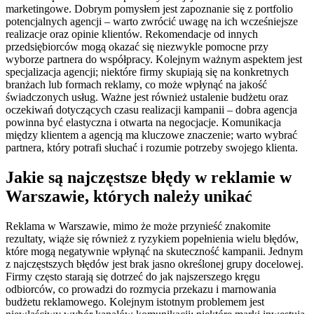
marketingowe. Dobrym pomysłem jest zapoznanie się z portfolio
potencjalnych agencji – warto zwrócić uwagę na ich wcześniejsze
realizacje oraz opinie klientów. Rekomendacje od innych
przedsiębiorców mogą okazać się niezwykle pomocne przy
wyborze partnera do współpracy. Kolejnym ważnym aspektem jest
specjalizacja agencji; niektóre firmy skupiają się na konkretnych
branżach lub formach reklamy, co może wpłynąć na jakość
świadczonych usług. Ważne jest również ustalenie budżetu oraz
oczekiwań dotyczących czasu realizacji kampanii – dobra agencja
powinna być elastyczna i otwarta na negocjacje. Komunikacja
między klientem a agencją ma kluczowe znaczenie; warto wybrać
partnera, który potrafi słuchać i rozumie potrzeby swojego klienta.
Jakie są najczęstsze błędy w reklamie w
Warszawie, których należy unikać
Reklama w Warszawie, mimo że może przynieść znakomite
rezultaty, wiąże się również z ryzykiem popełnienia wielu błędów,
które mogą negatywnie wpłynąć na skuteczność kampanii. Jednym
z najczęstszych błędów jest brak jasno określonej grupy docelowej.
Firmy często starają się dotrzeć do jak najszerszego kręgu
odbiorców, co prowadzi do rozmycia przekazu i marnowania
budżetu reklamowego. Kolejnym istotnym problemem jest