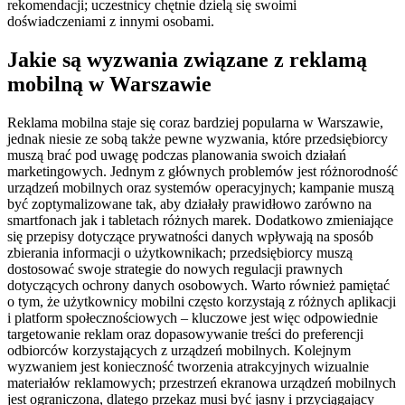
rekomendacji; uczestnicy chętnie dzielą się swoimi
doświadczeniami z innymi osobami.
Jakie są wyzwania związane z reklamą
mobilną w Warszawie
Reklama mobilna staje się coraz bardziej popularna w Warszawie,
jednak niesie ze sobą także pewne wyzwania, które przedsiębiorcy
muszą brać pod uwagę podczas planowania swoich działań
marketingowych. Jednym z głównych problemów jest różnorodność
urządzeń mobilnych oraz systemów operacyjnych; kampanie muszą
być zoptymalizowane tak, aby działały prawidłowo zarówno na
smartfonach jak i tabletach różnych marek. Dodatkowo zmieniające
się przepisy dotyczące prywatności danych wpływają na sposób
zbierania informacji o użytkownikach; przedsiębiorcy muszą
dostosować swoje strategie do nowych regulacji prawnych
dotyczących ochrony danych osobowych. Warto również pamiętać
o tym, że użytkownicy mobilni często korzystają z różnych aplikacji
i platform społecznościowych – kluczowe jest więc odpowiednie
targetowanie reklam oraz dopasowywanie treści do preferencji
odbiorców korzystających z urządzeń mobilnych. Kolejnym
wyzwaniem jest konieczność tworzenia atrakcyjnych wizualnie
materiałów reklamowych; przestrzeń ekranowa urządzeń mobilnych
jest ograniczona, dlatego przekaz musi być jasny i przyciągający