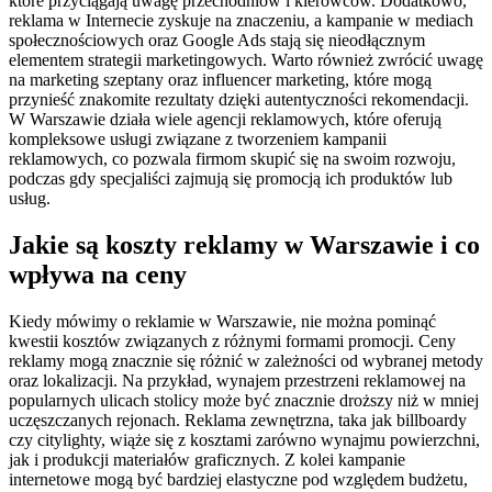
które przyciągają uwagę przechodniów i kierowców. Dodatkowo,
reklama w Internecie zyskuje na znaczeniu, a kampanie w mediach
społecznościowych oraz Google Ads stają się nieodłącznym
elementem strategii marketingowych. Warto również zwrócić uwagę
na marketing szeptany oraz influencer marketing, które mogą
przynieść znakomite rezultaty dzięki autentyczności rekomendacji.
W Warszawie działa wiele agencji reklamowych, które oferują
kompleksowe usługi związane z tworzeniem kampanii
reklamowych, co pozwala firmom skupić się na swoim rozwoju,
podczas gdy specjaliści zajmują się promocją ich produktów lub
usług.
Jakie są koszty reklamy w Warszawie i co
wpływa na ceny
Kiedy mówimy o reklamie w Warszawie, nie można pominąć
kwestii kosztów związanych z różnymi formami promocji. Ceny
reklamy mogą znacznie się różnić w zależności od wybranej metody
oraz lokalizacji. Na przykład, wynajem przestrzeni reklamowej na
popularnych ulicach stolicy może być znacznie droższy niż w mniej
uczęszczanych rejonach. Reklama zewnętrzna, taka jak billboardy
czy citylighty, wiąże się z kosztami zarówno wynajmu powierzchni,
jak i produkcji materiałów graficznych. Z kolei kampanie
internetowe mogą być bardziej elastyczne pod względem budżetu,