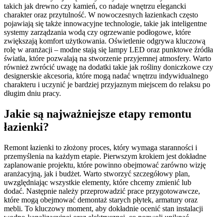
takich jak drewno czy kamień, co nadaje wnętrzu elegancki
charakter oraz przytulność. W nowoczesnych łazienkach często
pojawiają się także innowacyjne technologie, takie jak inteligentne
systemy zarządzania wodą czy ogrzewanie podłogowe, które
zwiększają komfort użytkowania. Oświetlenie odgrywa kluczową
rolę w aranżacji – modne stają się lampy LED oraz punktowe źródła
światła, które pozwalają na stworzenie przyjemnej atmosfery. Warto
również zwrócić uwagę na dodatki takie jak rośliny doniczkowe czy
designerskie akcesoria, które mogą nadać wnętrzu indywidualnego
charakteru i uczynić je bardziej przyjaznym miejscem do relaksu po
długim dniu pracy.
Jakie są najważniejsze etapy remontu
łazienki?
Remont łazienki to złożony proces, który wymaga staranności i
przemyślenia na każdym etapie. Pierwszym krokiem jest dokładne
zaplanowanie projektu, które powinno obejmować zarówno wizję
aranżacyjną, jak i budżet. Warto stworzyć szczegółowy plan,
uwzględniając wszystkie elementy, które chcemy zmienić lub
dodać. Następnie należy przeprowadzić prace przygotowawcze,
które mogą obejmować demontaż starych płytek, armatury oraz
mebli. To kluczowy moment, aby dokładnie ocenić stan instalacji