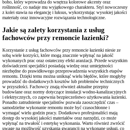
boho, który wprowadza do wnętrza kolorowe akcenty oraz
roślinność, co nadaje mu wyjątkowego charakteru. Styl nowoczesny
z kolei stawia na elegancję i luksus, wykorzystując wysokiej jakości
materiały oraz innowacyjne rozwiązania technologiczne.
Jakie są zalety korzystania z usług
fachowców przy remoncie łazienki?
Korzystanie z usług fachowców przy remoncie łazienki niesie ze
sobą wiele korzyści, które mogą znacznie wpłynąć na jakość
wykonanych prac oraz ostateczny efekt aranżacji. Przede wszystkim
doświadczeni specjaliści posiadają wiedzę oraz umiejętności
niezbędne do prawidłowego przeprowadzenia wszystkich etapów
remontu. Dzięki temu można uniknąć wielu błędów, które mogłyby
prowadzić do dodatkowych kosztów lub problemów technicznych
w przyszłości. Fachowcy znają również aktualne przepisy
budowlane oraz normy dotyczące instalacji wodno-kanalizacyjnych
i elektrycznych, co zapewnia bezpieczeństwo użytkowania łazienki.
Ponadto zatrudnienie specjalistów pozwala zaoszczędzić czas –
samodzielne wykonanie remontu może być czasochłonne i
wymagać wielu godzin pracy. Dodatkowo profesjonaliści mają
dostęp do wysokiej jakości materiałów oraz narzędzi, co może
wpłynąć na trwałość i estetykę wykonania. Warto również zwrócić
uwagę na możliwość uzyskania gwarancji na wykonane usługi, co