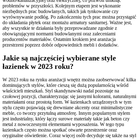
wodno-kanalizacyjnej oraz elektrycznej, co pozwoli uniknąć
problemów w przyszłości. Kolejnym etapem jest wykonanie
niezbędnych prac budowlanych, takich jak tynkowanie czy
wyrównywanie podłóg. Po zakończeniu tych prac można przystąpić
do układania płytek oraz montażu armatury sanitarnej. Ważne jest,
aby wszystkie te działania były przeprowadzane zgodnie z
obowiązującymi normami budowlanymi oraz zaleceniami
producentów materiałów. Ostatnim krokiem jest aranżacja
przestrzeni poprzez dobór odpowiednich mebli i dodatków.
Jakie są najczęściej wybierane style
łazienek w 2023 roku?
W 2023 roku na rynku aranżacji wnętrz można zaobserwować kilka
dominujących stylów, które cieszą się dużą popularnością wśród
właścicieli mieszkań. Styl skandynawski nadal pozostaje na
czołowej pozycji, charakteryzując się jasnymi kolorami, naturalnymi
materiałami oraz prostotą form. W łazienkach urządzonych w tym
stylu często pojawiają się drewniane akcenty oraz minimalistyczne
meble, co tworzy przytulną atmosferę. Innym popularnym stylem
jest industrialny, który łączy surowe materiały takie jak beton czy
metal z nowoczesnymi elementami wyposażenia. W tego typu
łazienkach często można spotkać otwarte przestrzenie oraz
oryginalne oświetlenie. Coraz więcej osób decyduje się także na styl