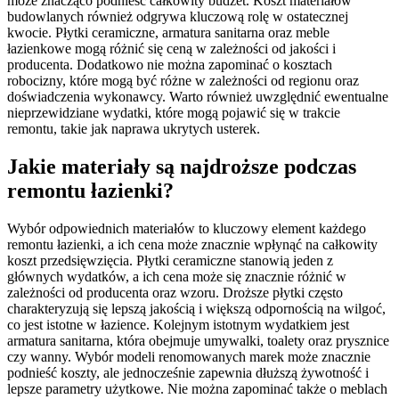
może znacząco podnieść całkowity budżet. Koszt materiałów
budowlanych również odgrywa kluczową rolę w ostatecznej
kwocie. Płytki ceramiczne, armatura sanitarna oraz meble
łazienkowe mogą różnić się ceną w zależności od jakości i
producenta. Dodatkowo nie można zapominać o kosztach
robocizny, które mogą być różne w zależności od regionu oraz
doświadczenia wykonawcy. Warto również uwzględnić ewentualne
nieprzewidziane wydatki, które mogą pojawić się w trakcie
remontu, takie jak naprawa ukrytych usterek.
Jakie materiały są najdroższe podczas
remontu łazienki?
Wybór odpowiednich materiałów to kluczowy element każdego
remontu łazienki, a ich cena może znacznie wpłynąć na całkowity
koszt przedsięwzięcia. Płytki ceramiczne stanowią jeden z
głównych wydatków, a ich cena może się znacznie różnić w
zależności od producenta oraz wzoru. Droższe płytki często
charakteryzują się lepszą jakością i większą odpornością na wilgoć,
co jest istotne w łazience. Kolejnym istotnym wydatkiem jest
armatura sanitarna, która obejmuje umywalki, toalety oraz prysznice
czy wanny. Wybór modeli renomowanych marek może znacznie
podnieść koszty, ale jednocześnie zapewnia dłuższą żywotność i
lepsze parametry użytkowe. Nie można zapominać także o meblach