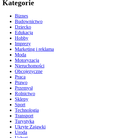
Kategorie
Biznes
Budownictwo
Dziecko
Edukacja
Hobby
Imprezy
Marketing i reklama
Moda
Motoryzacja
Nieruchomości
Obcojęzyczne
Praca
Prawo
Przemysł
Rolnictwo
Sklepy
Sport
Technologia
Transport
Turystyka
Ukryte Zajawki
Uroda
Usługi