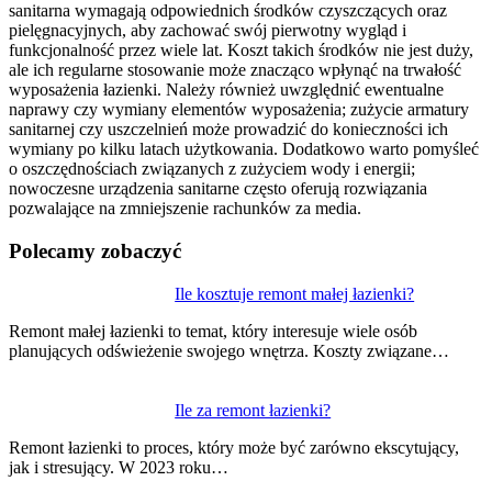
sanitarna wymagają odpowiednich środków czyszczących oraz
pielęgnacyjnych, aby zachować swój pierwotny wygląd i
funkcjonalność przez wiele lat. Koszt takich środków nie jest duży,
ale ich regularne stosowanie może znacząco wpłynąć na trwałość
wyposażenia łazienki. Należy również uwzględnić ewentualne
naprawy czy wymiany elementów wyposażenia; zużycie armatury
sanitarnej czy uszczelnień może prowadzić do konieczności ich
wymiany po kilku latach użytkowania. Dodatkowo warto pomyśleć
o oszczędnościach związanych z zużyciem wody i energii;
nowoczesne urządzenia sanitarne często oferują rozwiązania
pozwalające na zmniejszenie rachunków za media.
Polecamy zobaczyć
Nawigacja
Ile kosztuje remont małej łazienki?
wpisu
Remont małej łazienki to temat, który interesuje wiele osób
planujących odświeżenie swojego wnętrza. Koszty związane…
Ile za remont łazienki?
Remont łazienki to proces, który może być zarówno ekscytujący,
jak i stresujący. W 2023 roku…