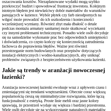
oszacowania kosztów. Niezaplanowane wydatki mogą szybko
przekroczyć budżet i spowodować frustrację inwestora. Kolejnym
istotnym błędem jest niewłaściwy dobór materiałów do warunków
panujących w łazience. Wybór płytek czy farb nieodpornych na
wilgoć może prowadzić do ich uszkodzenia i konieczności
wcześniejszej wymiany. Również zbyt mała dbałość o detale
podczas montażu armatury sanitarnej może skutkować wyciekami
czy innymi problemami technicznymi. Ponadto wiele osób decyduje
się na samodzielne wykonanie prac bez odpowiednich umiejętności
i doświadczenia, co często kończy się koniecznością zatrudnienia
fachowca do poprawienia błędów. Ważne jest również
przestrzeganie norm budowlanych oraz przepisów dotyczących
instalacji elektrycznych i wodno-kanalizacyjnych, aby uniknąć
problemów związanych z bezpieczeństwem użytkowania łazienki.
Jakie są trendy w aranżacji nowoczesnej
łazienki?
Aranżacja nowoczesnej łazienki ewoluuje wraz z upływem czasu i
zmieniającymi się trendami wnętrzarskimi. Obecnie coraz większą
popularnością cieszą się minimalistyczne rozwiązania, które łączą
funkcjonalność z estetyką. Proste linie mebli oraz jasne kolory
sprawiają, że przestrzeń wydaje się większa i bardziej przestronna.
Wiele osób decyduje się na wykorzystanie naturalnych materiałów