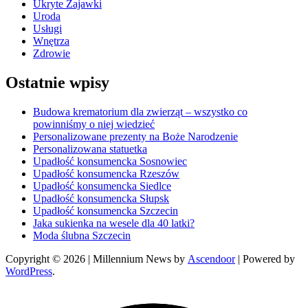
Ukryte Zajawki
Uroda
Usługi
Wnętrza
Zdrowie
Ostatnie wpisy
Budowa krematorium dla zwierząt – wszystko co
powinniśmy o niej wiedzieć
Personalizowane prezenty na Boże Narodzenie
Personalizowana statuetka
Upadłość konsumencka Sosnowiec
Upadłość konsumencka Rzeszów
Upadłość konsumencka Siedlce
Upadłość konsumencka Słupsk
Upadłość konsumencka Szczecin
Jaka sukienka na wesele dla 40 latki?
Moda ślubna Szczecin
Copyright © 2026
| Millennium News by
Ascendoor
| Powered by
WordPress
.