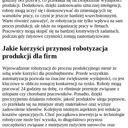
godziny bez przerwy, co przekłada się na zwiększenie wydajności
produkcji. Dodatkowo, dzięki zastosowaniu sztucznej inteligencji,
roboty mogą uczyć się i dostosowywać do zmieniających się
warunków pracy, co czyni je jeszcze bardziej wszechstronnymi.
Warto również zauważyć, że robotyzacja nie tylko wpływa na sam
proces produkcji, ale także na organizację pracy w firmach.
Pracownicy mogą skupić się na bardziej kreatywnych zadaniach,
podczas gdy rutynowe czynności zostają zautomatyzowane.
Jakie korzyści przynosi robotyzacja
produkcji dla firm
Wprowadzenie robotyzacji do procesu produkcyjnego niesie ze
sobą wiele korzyści dla przedsiębiorstw. Przede wszystkim
automatyzacja pozwala na znaczne zwiększenie wydajności, co jest
kluczowe w obliczu rosnącej konkurencji na rynku. Roboty mogą
pracować 24 godziny na dobę, co eliminuje przestoje związane z
urlopami czy chorobami pracowników. Ponadto, dzięki
precyzyjnemu działaniu robotów, jakość produktów ulega poprawie,
co przekłada się na mniejsze straty materiałowe oraz wyższe
zadowolenie klientów. Kolejnym istotnym aspektem jest redukcja
kosztów operacyjnych. Choć początkowa inwestycja w technologie
robotyczne może być wysoka, to długofalowo przynosi
oszczędności związane z mniejszym zużyciem surowców oraz