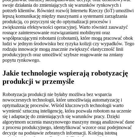
swoje działania do zmieniających się warunków rynkowych i
potrzeb klientów. Również rozwój Internetu Rzeczy (IoT) umożliwi
lepszą komunikację między maszynami a systemami zarządzania
produkcją, co przyczyni się do optymalizacji procesów i
zwiększenia efektywności operacyjnej. Warto również zauważyć
rosnące zainteresowanie rozwiązaniami mobilnymi oraz
współpracującymi robotami (cobotami), które mogą pracować obok
ludzi w jednym środowisku bez ryzyka kolizji czy wypadków. Tego
rodzaju innowacje mogą znacznie zwiększyć elastyczność linii
produkcyjnych oraz umożliwić szybsze reagowanie na zmiany
popytu rynkowego.
Jakie technologie wspierają robotyzację
produkcji w przemyśle
Robotyzacja produkcji nie byłaby możliwa bez wsparcia
nowoczesnych technologii, które umożliwiają automatyzację i
optymalizację procesów. Wśród kluczowych technologii warto
wymienić sztuczną inteligencję, która pozwala robotom na uczenie
się i adaptację do zmieniających się warunków pracy. Dzięki
algorytmom uczenia maszynowego maszyny mogą analizować dane
z procesu produkcyjnego, identyfikować wzorce oraz podejmować
decyzje na podstawie zebranych informacji. Kolejną istotną