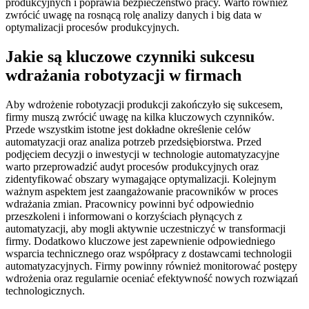
produkcyjnych i poprawia bezpieczeństwo pracy. Warto również
zwrócić uwagę na rosnącą rolę analizy danych i big data w
optymalizacji procesów produkcyjnych.
Jakie są kluczowe czynniki sukcesu
wdrażania robotyzacji w firmach
Aby wdrożenie robotyzacji produkcji zakończyło się sukcesem,
firmy muszą zwrócić uwagę na kilka kluczowych czynników.
Przede wszystkim istotne jest dokładne określenie celów
automatyzacji oraz analiza potrzeb przedsiębiorstwa. Przed
podjęciem decyzji o inwestycji w technologie automatyzacyjne
warto przeprowadzić audyt procesów produkcyjnych oraz
zidentyfikować obszary wymagające optymalizacji. Kolejnym
ważnym aspektem jest zaangażowanie pracowników w proces
wdrażania zmian. Pracownicy powinni być odpowiednio
przeszkoleni i informowani o korzyściach płynących z
automatyzacji, aby mogli aktywnie uczestniczyć w transformacji
firmy. Dodatkowo kluczowe jest zapewnienie odpowiedniego
wsparcia technicznego oraz współpracy z dostawcami technologii
automatyzacyjnych. Firmy powinny również monitorować postępy
wdrożenia oraz regularnie oceniać efektywność nowych rozwiązań
technologicznych.