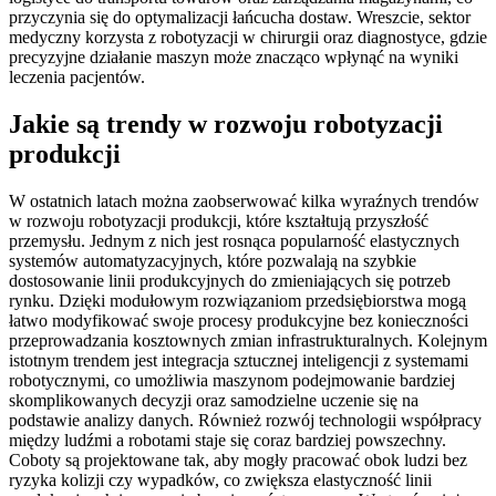
przyczynia się do optymalizacji łańcucha dostaw. Wreszcie, sektor
medyczny korzysta z robotyzacji w chirurgii oraz diagnostyce, gdzie
precyzyjne działanie maszyn może znacząco wpłynąć na wyniki
leczenia pacjentów.
Jakie są trendy w rozwoju robotyzacji
produkcji
W ostatnich latach można zaobserwować kilka wyraźnych trendów
w rozwoju robotyzacji produkcji, które kształtują przyszłość
przemysłu. Jednym z nich jest rosnąca popularność elastycznych
systemów automatyzacyjnych, które pozwalają na szybkie
dostosowanie linii produkcyjnych do zmieniających się potrzeb
rynku. Dzięki modułowym rozwiązaniom przedsiębiorstwa mogą
łatwo modyfikować swoje procesy produkcyjne bez konieczności
przeprowadzania kosztownych zmian infrastrukturalnych. Kolejnym
istotnym trendem jest integracja sztucznej inteligencji z systemami
robotycznymi, co umożliwia maszynom podejmowanie bardziej
skomplikowanych decyzji oraz samodzielne uczenie się na
podstawie analizy danych. Również rozwój technologii współpracy
między ludźmi a robotami staje się coraz bardziej powszechny.
Coboty są projektowane tak, aby mogły pracować obok ludzi bez
ryzyka kolizji czy wypadków, co zwiększa elastyczność linii