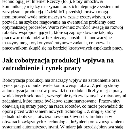
technologią jest Internet Rzeczy (IoT), który umożliwia
komunikację między maszynami oraz ich integrację z systemami
zarządzania produkcją. Dzięki IoT przedsiębiorstwa mogą
monitorować wydajność maszyn w czasie rzeczywistym, co
pozwala na szybsze reagowanie na ewentualne problemy oraz
optymalizację procesów. Warto również zwrócić uwagę na rozwój
robotów współpracujących, które są zaprojektowane tak, aby
pracować obok ludzi w bezpieczny sposób. Te innowacyjne
maszyny mogą wykonywać rutynowe zadania, co pozwala
pracownikom skupić się na bardziej kreatywnych aspektach pracy.
Jak robotyzacja produkcji wpływa na
zatrudnienie i rynek pracy
Robotyzacja produkcji ma znaczący wpływ na zatrudnienie oraz
rynek pracy, co budzi wiele kontrowersji i obaw. Z jednej strony
automatyzacja procesów prowadzi do redukcji liczby miejsc pracy
w niektórych sektorach, szczególnie tych związanych z rutynowymi
zadaniami, które mogą być łatwo zautomatyzowane. Pracownicy
obawiają się utraty pracy na rzecz robotów, co może prowadzić do
oporu przed wdrażaniem nowych technologii. Z drugiej strony
jednak robotyzacja otwiera nowe możliwości zatrudnienia w
obszarach związanych z technologią, inżynierią oraz zarządzaniem
systemami automatyzacyjnymi. W miarę jak przedsiębiorstwa stają