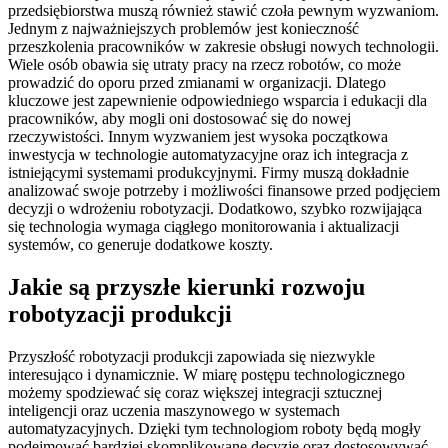
przedsiębiorstwa muszą również stawić czoła pewnym wyzwaniom.
Jednym z najważniejszych problemów jest konieczność
przeszkolenia pracowników w zakresie obsługi nowych technologii.
Wiele osób obawia się utraty pracy na rzecz robotów, co może
prowadzić do oporu przed zmianami w organizacji. Dlatego
kluczowe jest zapewnienie odpowiedniego wsparcia i edukacji dla
pracowników, aby mogli oni dostosować się do nowej
rzeczywistości. Innym wyzwaniem jest wysoka początkowa
inwestycja w technologie automatyzacyjne oraz ich integracja z
istniejącymi systemami produkcyjnymi. Firmy muszą dokładnie
analizować swoje potrzeby i możliwości finansowe przed podjęciem
decyzji o wdrożeniu robotyzacji. Dodatkowo, szybko rozwijająca
się technologia wymaga ciągłego monitorowania i aktualizacji
systemów, co generuje dodatkowe koszty.
Jakie są przyszłe kierunki rozwoju
robotyzacji produkcji
Przyszłość robotyzacji produkcji zapowiada się niezwykle
interesująco i dynamicznie. W miarę postępu technologicznego
możemy spodziewać się coraz większej integracji sztucznej
inteligencji oraz uczenia maszynowego w systemach
automatyzacyjnych. Dzięki tym technologiom roboty będą mogły
podejmować bardziej skomplikowane decyzje oraz dostosowywać