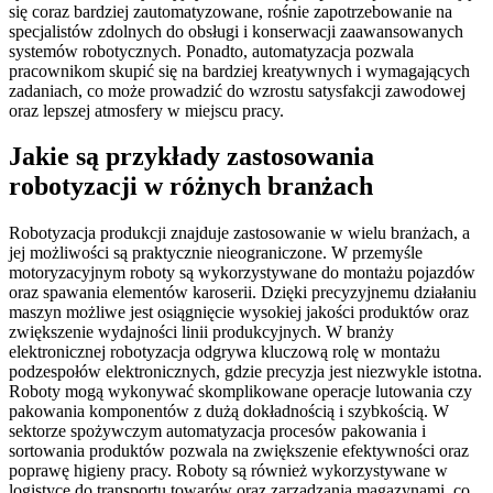
się coraz bardziej zautomatyzowane, rośnie zapotrzebowanie na
specjalistów zdolnych do obsługi i konserwacji zaawansowanych
systemów robotycznych. Ponadto, automatyzacja pozwala
pracownikom skupić się na bardziej kreatywnych i wymagających
zadaniach, co może prowadzić do wzrostu satysfakcji zawodowej
oraz lepszej atmosfery w miejscu pracy.
Jakie są przykłady zastosowania
robotyzacji w różnych branżach
Robotyzacja produkcji znajduje zastosowanie w wielu branżach, a
jej możliwości są praktycznie nieograniczone. W przemyśle
motoryzacyjnym roboty są wykorzystywane do montażu pojazdów
oraz spawania elementów karoserii. Dzięki precyzyjnemu działaniu
maszyn możliwe jest osiągnięcie wysokiej jakości produktów oraz
zwiększenie wydajności linii produkcyjnych. W branży
elektronicznej robotyzacja odgrywa kluczową rolę w montażu
podzespołów elektronicznych, gdzie precyzja jest niezwykle istotna.
Roboty mogą wykonywać skomplikowane operacje lutowania czy
pakowania komponentów z dużą dokładnością i szybkością. W
sektorze spożywczym automatyzacja procesów pakowania i
sortowania produktów pozwala na zwiększenie efektywności oraz
poprawę higieny pracy. Roboty są również wykorzystywane w
logistyce do transportu towarów oraz zarządzania magazynami, co