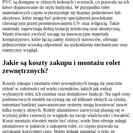
PVC są dostępne w różnych kolorach i wzorach, co pozwala na ich
łatwe dopasowanie do stylu budynku. W przypadku rolet
materiałowych często wykorzystuje się tkaniny poliestrowe lub
akrylowe, które mogą być pokryte specjalnymi powłokami
chroniącymi przed promieniowaniem UV oraz wilgocią. Takie
materiały zapewniają dobrą izolację termiczną oraz akustyczną.
Warto również zwrócić uwagę na innowacyjne materiały
kompozytowe, które łączą zalety różnych surowców, oferując
jednocześnie wysoką odporność na uszkodzenia mechaniczne oraz
estetyczny wygląd.
Jakie są koszty zakupu i montażu rolet
zewnętrznych?
Koszty zakupu i montażu rolet zewnętrznych mogą się znacznie
różnić w zależności od wielu czynników, takich jak rodzaj
wybranych rolet, ich rozmiar oraz dodatkowe funkcje. Na ogół ceny
podstawowych modeli zaczynają się od kilkuset złotych za sztukę,
natomiast bardziej zaawansowane systemy mogą kosztować nawet
kilka tysięcy złotych. Rolety aluminiowe zazwyczaj plasują się w
wyższej półce cenowej ze względu na swoje właściwości i trwałość.
Koszt montażu również może być różny; wiele firm oferuje usługi
montażowe w pakiecie z zakupem rolet, co często pozwala na
uzyskanie korzystnej ceny. Warto jednak pamiętać o tym, że