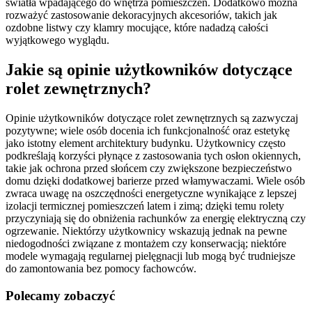
światła wpadającego do wnętrza pomieszczeń. Dodatkowo można
rozważyć zastosowanie dekoracyjnych akcesoriów, takich jak
ozdobne listwy czy klamry mocujące, które nadadzą całości
wyjątkowego wyglądu.
Jakie są opinie użytkowników dotyczące
rolet zewnętrznych?
Opinie użytkowników dotyczące rolet zewnętrznych są zazwyczaj
pozytywne; wiele osób docenia ich funkcjonalność oraz estetykę
jako istotny element architektury budynku. Użytkownicy często
podkreślają korzyści płynące z zastosowania tych osłon okiennych,
takie jak ochrona przed słońcem czy zwiększone bezpieczeństwo
domu dzięki dodatkowej barierze przed włamywaczami. Wiele osób
zwraca uwagę na oszczędności energetyczne wynikające z lepszej
izolacji termicznej pomieszczeń latem i zimą; dzięki temu rolety
przyczyniają się do obniżenia rachunków za energię elektryczną czy
ogrzewanie. Niektórzy użytkownicy wskazują jednak na pewne
niedogodności związane z montażem czy konserwacją; niektóre
modele wymagają regularnej pielęgnacji lub mogą być trudniejsze
do zamontowania bez pomocy fachowców.
Polecamy zobaczyć