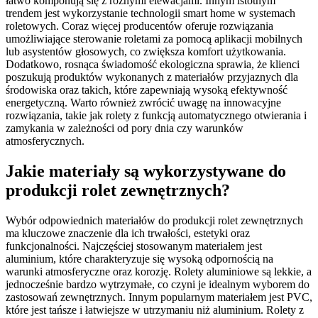
łatwo komponują się z różnymi elewacjami. Innym istotnym
trendem jest wykorzystanie technologii smart home w systemach
roletowych. Coraz więcej producentów oferuje rozwiązania
umożliwiające sterowanie roletami za pomocą aplikacji mobilnych
lub asystentów głosowych, co zwiększa komfort użytkowania.
Dodatkowo, rosnąca świadomość ekologiczna sprawia, że klienci
poszukują produktów wykonanych z materiałów przyjaznych dla
środowiska oraz takich, które zapewniają wysoką efektywność
energetyczną. Warto również zwrócić uwagę na innowacyjne
rozwiązania, takie jak rolety z funkcją automatycznego otwierania i
zamykania w zależności od pory dnia czy warunków
atmosferycznych.
Jakie materiały są wykorzystywane do
produkcji rolet zewnętrznych?
Wybór odpowiednich materiałów do produkcji rolet zewnętrznych
ma kluczowe znaczenie dla ich trwałości, estetyki oraz
funkcjonalności. Najczęściej stosowanym materiałem jest
aluminium, które charakteryzuje się wysoką odpornością na
warunki atmosferyczne oraz korozję. Rolety aluminiowe są lekkie, a
jednocześnie bardzo wytrzymałe, co czyni je idealnym wyborem do
zastosowań zewnętrznych. Innym popularnym materiałem jest PVC,
które jest tańsze i łatwiejsze w utrzymaniu niż aluminium. Rolety z