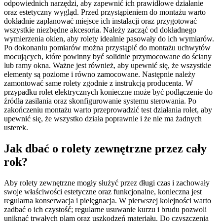
odpowiednich narzędzi, aby zapewnić ich prawidłowe działanie
oraz estetyczny wygląd. Przed przystąpieniem do montażu warto
dokładnie zaplanować miejsce ich instalacji oraz przygotować
wszystkie niezbędne akcesoria. Należy zacząć od dokładnego
wymierzenia okien, aby rolety idealnie pasowały do ich wymiarów.
Po dokonaniu pomiarów można przystąpić do montażu uchwytów
mocujących, które powinny być solidnie przymocowane do ściany
lub ramy okna. Ważne jest również, aby upewnić się, że wszystkie
elementy są poziome i równo zamocowane. Następnie należy
zamontować same rolety zgodnie z instrukcją producenta. W
przypadku rolet elektrycznych konieczne może być podłączenie do
źródła zasilania oraz skonfigurowanie systemu sterowania. Po
zakończeniu montażu warto przeprowadzić test działania rolet, aby
upewnić się, że wszystko działa poprawnie i że nie ma żadnych
usterek.
Jak dbać o rolety zewnętrzne przez cały
rok?
Aby rolety zewnętrzne mogły służyć przez długi czas i zachowały
swoje właściwości estetyczne oraz funkcjonalne, konieczna jest
regularna konserwacja i pielęgnacja. W pierwszej kolejności warto
zadbać o ich czystość; regularne usuwanie kurzu i brudu pozwoli
uniknąć trwałych plam oraz uszkodzeń materiału. Do czyszczenia