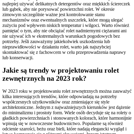
najlepiej używać delikatnych detergentów oraz miękkich ściereczek
lub gąbek, aby nie porysować powierzchni rolet. W okresie
zimowym szczególnie ważne jest kontrolowanie stanu
mechanizmów oraz ewentualnych uszczelek, które mogą ulegać
zużyciu pod wpływem niskich temperatur i wilgoci. Warto również
pamiętać o tym, aby nie obciążać rolet nadmiernymi ciężarami ani
nie używać ich w ekstremalnych warunkach pogodowych bez
potrzeby. Jeśli zauważymy jakiekolwiek uszkodzenia lub
nieprawidłowości w działaniu rolet, warto jak najszybciej
skontaktować się z fachowcem w celu przeprowadzenia naprawy
lub konserwacji.
Jakie są trendy w projektowaniu rolet
zewnętrznych na 2023 rok?
W 2023 roku w projektowaniu rolet zewnętrznych można zauważyć
kilka interesujących trendów, które odpowiadają na potrzeby
współczesnych użytkowników oraz zmieniające się style
architektoniczne. Jednym z najważniejszych kierunków jest dążenie
do minimalizmu i prostoty form. Wiele osób decyduje się na rolety o
gładkich powierzchniach i stonowanych kolorach, które harmonijnie
wpisują się w nowoczesne budownictwo. Popularne są również
odcienie szarości, beżu oraz bieli, które nadają elegancki wygląd i