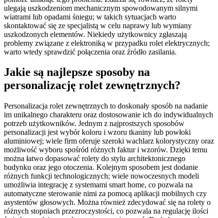
ulegają uszkodzeniom mechanicznym spowodowanym silnymi
wiatrami lub opadami śniegu; w takich sytuacjach warto
skontaktować się ze specjalistą w celu naprawy lub wymiany
uszkodzonych elementów. Niekiedy użytkownicy zgłaszają
problemy związane z elektroniką w przypadku rolet elektrycznych;
warto wtedy sprawdzić połączenia oraz źródło zasilania.
Jakie są najlepsze sposoby na
personalizację rolet zewnętrznych?
Personalizacja rolet zewnętrznych to doskonały sposób na nadanie
im unikalnego charakteru oraz dostosowanie ich do indywidualnych
potrzeb użytkowników. Jednym z najprostszych sposobów
personalizacji jest wybór koloru i wzoru tkaniny lub powłoki
aluminiowej; wiele firm oferuje szeroki wachlarz kolorystyczny oraz
możliwość wyboru spośród różnych faktur i wzorów. Dzięki temu
można łatwo dopasować rolety do stylu architektonicznego
budynku oraz jego otoczenia. Kolejnym sposobem jest dodanie
różnych funkcji technologicznych; wiele nowoczesnych modeli
umożliwia integrację z systemami smart home, co pozwala na
automatyczne sterowanie nimi za pomocą aplikacji mobilnych czy
asystentów głosowych. Można również zdecydować się na rolety o
różnych stopniach przezroczystości, co pozwala na regulację ilości