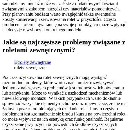
samodzielny montaż może wiązać się z dodatkowymi kosztami
związanymi z zakupem narzędzi czy materiałów pomocniczych.
Przy planowaniu budżetu warto uwzględnić także ewentualne
koszty konserwacji i serwisowania rolet w przyszłości. Często
producenci oferują gwarancję na swoje produkty, co może wpłynąć
na decyzję o wyborze konkretnego modelu.
Jakie są najczęstsze problemy związane z
roletami zewnętrznymi?
rolety zewnętrzne
Podczas użytkowania rolet zewnętrznych mogą wystąpić
różnorodne problemy, które warto znać i umieć rozwiązywać.
Jednym z najczęstszych problemów jest trudność w ich otwieraniu
lub zamykaniu. Może to wynikać z uszkodzeń mechanizmów lub
niewłaściwego montażu. W takich przypadkach warto dokładnie
sprawdzić wszystkie elementy ruchome oraz upewnić się, że nie ma
żadnych przeszkód blokujących działanie rolet. Innym częstym
problemem jest gromadzenie się brudu i kurzu na powierzchni rolet,
co może wpływać na ich estetykę oraz funkcjonalność. Regularne
czyszczenie przy użyciu odpowiednich środków czyszczących
pomoże uniknąć tego problemu. Zdarza się również, że rolety