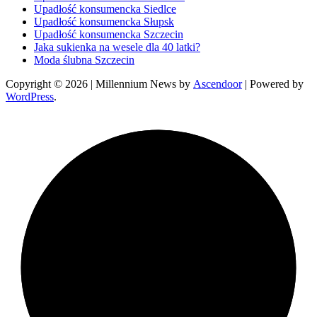
Upadłość konsumencka Siedlce
Upadłość konsumencka Słupsk
Upadłość konsumencka Szczecin
Jaka sukienka na wesele dla 40 latki?
Moda ślubna Szczecin
Copyright © 2026
| Millennium News by
Ascendoor
| Powered by
WordPress
.