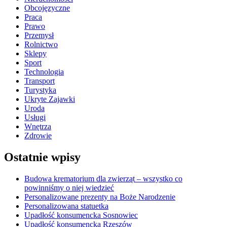
Obcojęzyczne
Praca
Prawo
Przemysł
Rolnictwo
Sklepy
Sport
Technologia
Transport
Turystyka
Ukryte Zajawki
Uroda
Usługi
Wnętrza
Zdrowie
Ostatnie wpisy
Budowa krematorium dla zwierząt – wszystko co
powinniśmy o niej wiedzieć
Personalizowane prezenty na Boże Narodzenie
Personalizowana statuetka
Upadłość konsumencka Sosnowiec
Upadłość konsumencka Rzeszów