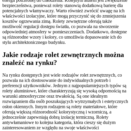
energii potrzebnej do chłodzenia. Kolejnym atutem jest zwiększenie
bezpieczeństwa, ponieważ rolety stanowią dodatkową barierę dla
potencjalnych włamywaczy. Warto również zwrócić uwagę na ich
właściwości izolacyjne, które mogą przyczynić się do zmniejszenia
kosztów ogrzewania zimą. Rolety zewnętrzne oferują także
możliwość regulacji dostępu światła, co pozwala na stworzenie
odpowiedniej atmosfery w pomieszczeniach. Dodatkowo, dostępne
są różnorodne wzory i kolory, co umożliwia dopasowanie ich do
stylu architektonicznego budynku.
Jakie rodzaje rolet zewnętrznych można
znaleźć na rynku?
Na rynku dostępnych jest wiele rodzajów rolet zewnętrznych, co
pozwala na ich dostosowanie do indywidualnych potrzeb i
preferencji użytkowników. Jednym z najpopularniejszych typów są
rolety aluminiowe, które charakteryzują się wysoką odpornością na
warunki atmosferyczne oraz trwałością. Są one idealnym
rozwiązaniem dla osób poszukujących wytrzymałych i estetycznych
osłon okiennych. Innym rodzajem są rolety materiałowe, które
oferują większą różnorodność kolorystyczną i wzorniczą, a
jednocześnie zapewniają dobrą izolację termiczną. Rolety
antywłamaniowe to kolejna kategoria, która cieszy się dużym
zainteresowaniem ze względu na swoje właściwości