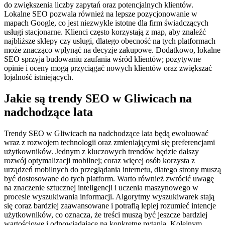
do zwiększenia liczby zapytań oraz potencjalnych klientów.
Lokalne SEO pozwala również na lepsze pozycjonowanie w
mapach Google, co jest niezwykle istotne dla firm świadczących
usługi stacjonarne. Klienci często korzystają z map, aby znaleźć
najbliższe sklepy czy usługi, dlatego obecność na tych platformach
może znacząco wpłynąć na decyzje zakupowe. Dodatkowo, lokalne
SEO sprzyja budowaniu zaufania wśród klientów; pozytywne
opinie i oceny mogą przyciągać nowych klientów oraz zwiększać
lojalność istniejących.
Jakie są trendy SEO w Gliwicach na
nadchodzące lata
Trendy SEO w Gliwicach na nadchodzące lata będą ewoluować
wraz z rozwojem technologii oraz zmieniającymi się preferencjami
użytkowników. Jednym z kluczowych trendów będzie dalszy
rozwój optymalizacji mobilnej; coraz więcej osób korzysta z
urządzeń mobilnych do przeglądania internetu, dlatego strony muszą
być dostosowane do tych platform. Warto również zwrócić uwagę
na znaczenie sztucznej inteligencji i uczenia maszynowego w
procesie wyszukiwania informacji. Algorytmy wyszukiwarek stają
się coraz bardziej zaawansowane i potrafią lepiej rozumieć intencje
użytkowników, co oznacza, że treści muszą być jeszcze bardziej
wartościowe i odpowiadające na konkretne pytania. Kolejnym