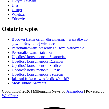
Ukryte Zajawki
Uroda
Usługi
Wnętrza
Zdrowie
Ostatnie wpisy
Budowa krematorium dla zwierząt – wszystko co
powinniśmy o niej wiedzieć
Personalizowane prezenty na Boże Narodzenie
Personalizowana statuetka
Upadłość konsumencka Sosnowiec
Upadłość konsumencka Rzeszów
Upadłość konsumencka Siedlce
Upadłość konsumencka Słupsk
Upadłość konsumencka Szczecin
Jaka sukienka na wesele dla 40 latki?
Moda ślubna Szczecin
Copyright © 2026
| Millennium News by
Ascendoor
| Powered by
WordPress
.