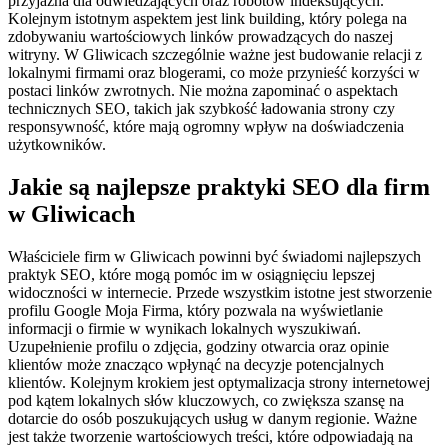
przyjazna dla odwiedzających oraz robotów indeksujących.
Kolejnym istotnym aspektem jest link building, który polega na
zdobywaniu wartościowych linków prowadzących do naszej
witryny. W Gliwicach szczególnie ważne jest budowanie relacji z
lokalnymi firmami oraz blogerami, co może przynieść korzyści w
postaci linków zwrotnych. Nie można zapominać o aspektach
technicznych SEO, takich jak szybkość ładowania strony czy
responsywność, które mają ogromny wpływ na doświadczenia
użytkowników.
Jakie są najlepsze praktyki SEO dla firm
w Gliwicach
Właściciele firm w Gliwicach powinni być świadomi najlepszych
praktyk SEO, które mogą pomóc im w osiągnięciu lepszej
widoczności w internecie. Przede wszystkim istotne jest stworzenie
profilu Google Moja Firma, który pozwala na wyświetlanie
informacji o firmie w wynikach lokalnych wyszukiwań.
Uzupełnienie profilu o zdjęcia, godziny otwarcia oraz opinie
klientów może znacząco wpłynąć na decyzje potencjalnych
klientów. Kolejnym krokiem jest optymalizacja strony internetowej
pod kątem lokalnych słów kluczowych, co zwiększa szansę na
dotarcie do osób poszukujących usług w danym regionie. Ważne
jest także tworzenie wartościowych treści, które odpowiadają na