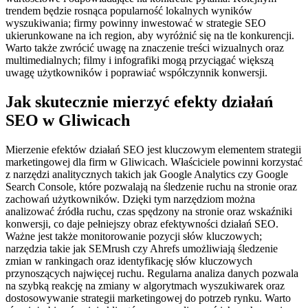
trendem będzie rosnąca popularność lokalnych wyników
wyszukiwania; firmy powinny inwestować w strategie SEO
ukierunkowane na ich region, aby wyróżnić się na tle konkurencji.
Warto także zwrócić uwagę na znaczenie treści wizualnych oraz
multimedialnych; filmy i infografiki mogą przyciągać większą
uwagę użytkowników i poprawiać współczynnik konwersji.
Jak skutecznie mierzyć efekty działań
SEO w Gliwicach
Mierzenie efektów działań SEO jest kluczowym elementem strategii
marketingowej dla firm w Gliwicach. Właściciele powinni korzystać
z narzędzi analitycznych takich jak Google Analytics czy Google
Search Console, które pozwalają na śledzenie ruchu na stronie oraz
zachowań użytkowników. Dzięki tym narzędziom można
analizować źródła ruchu, czas spędzony na stronie oraz wskaźniki
konwersji, co daje pełniejszy obraz efektywności działań SEO.
Ważne jest także monitorowanie pozycji słów kluczowych;
narzędzia takie jak SEMrush czy Ahrefs umożliwiają śledzenie
zmian w rankingach oraz identyfikację słów kluczowych
przynoszących najwięcej ruchu. Regularna analiza danych pozwala
na szybką reakcję na zmiany w algorytmach wyszukiwarek oraz
dostosowywanie strategii marketingowej do potrzeb rynku. Warto