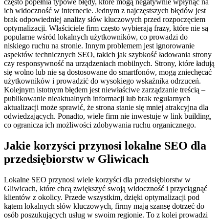
często popełnia typowe błędy, które mogą negatywnie wpłynąć na
ich widoczność w internecie. Jednym z najczęstszych błędów jest
brak odpowiedniej analizy słów kluczowych przed rozpoczęciem
optymalizacji. Właściciele firm często wybierają frazy, które nie są
popularne wśród lokalnych użytkowników, co prowadzi do
niskiego ruchu na stronie. Innym problemem jest ignorowanie
aspektów technicznych SEO, takich jak szybkość ładowania strony
czy responsywność na urządzeniach mobilnych. Strony, które ładują
się wolno lub nie są dostosowane do smartfonów, mogą zniechęcać
użytkowników i prowadzić do wysokiego wskaźnika odrzuceń.
Kolejnym istotnym błędem jest niewłaściwe zarządzanie treścią –
publikowanie nieaktualnych informacji lub brak regularnych
aktualizacji może sprawić, że strona stanie się mniej atrakcyjna dla
odwiedzających. Ponadto, wiele firm nie inwestuje w link building,
co ogranicza ich możliwości zdobywania ruchu organicznego.
Jakie korzyści przynosi lokalne SEO dla
przedsiębiorstw w Gliwicach
Lokalne SEO przynosi wiele korzyści dla przedsiębiorstw w
Gliwicach, które chcą zwiększyć swoją widoczność i przyciągnąć
klientów z okolicy. Przede wszystkim, dzięki optymalizacji pod
kątem lokalnych słów kluczowych, firmy mają szansę dotrzeć do
osób poszukujących usług w swoim regionie. To z kolei prowadzi