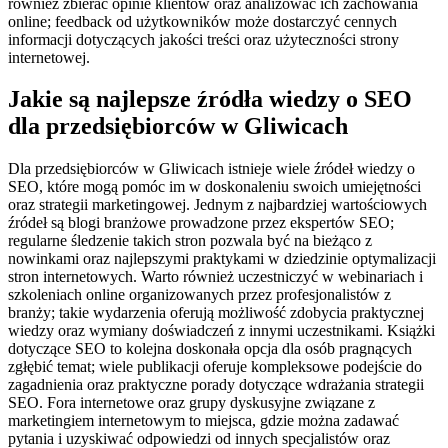
również zbierać opinie klientów oraz analizować ich zachowania
online; feedback od użytkowników może dostarczyć cennych
informacji dotyczących jakości treści oraz użyteczności strony
internetowej.
Jakie są najlepsze źródła wiedzy o SEO
dla przedsiębiorców w Gliwicach
Dla przedsiębiorców w Gliwicach istnieje wiele źródeł wiedzy o
SEO, które mogą pomóc im w doskonaleniu swoich umiejętności
oraz strategii marketingowej. Jednym z najbardziej wartościowych
źródeł są blogi branżowe prowadzone przez ekspertów SEO;
regularne śledzenie takich stron pozwala być na bieżąco z
nowinkami oraz najlepszymi praktykami w dziedzinie optymalizacji
stron internetowych. Warto również uczestniczyć w webinariach i
szkoleniach online organizowanych przez profesjonalistów z
branży; takie wydarzenia oferują możliwość zdobycia praktycznej
wiedzy oraz wymiany doświadczeń z innymi uczestnikami. Książki
dotyczące SEO to kolejna doskonała opcja dla osób pragnących
zgłębić temat; wiele publikacji oferuje kompleksowe podejście do
zagadnienia oraz praktyczne porady dotyczące wdrażania strategii
SEO. Fora internetowe oraz grupy dyskusyjne związane z
marketingiem internetowym to miejsca, gdzie można zadawać
pytania i uzyskiwać odpowiedzi od innych specjalistów oraz