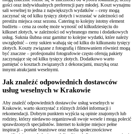
gości oraz indywidualnych preferencji pary młodej. Koszt wynajmu
sali weselnej to jedna z największych wydatków – ceny mogą
zaczynać się od kilku tysięcy złotych i wzrastać w zależności od
prestiżu miejsca oraz sezonu. Catering to kolejny istotny element
budżetu – cena za osobę może wynosić od kilkudziesięciu do
kilkuset złotych, w zależności od wybranego menu i dodatkowych
usług. Suknia ślubna oraz garnitur to kolejne wydatki, które należy
uwzględnić – ceny sukien wahają się od kilku do kilkunastu tysięcy
złotych. Koszty związane z fotografią i filmowaniem również mogą
być znaczne – profesjonalni fotografowie często oferują pakiety
zaczynające się od kilku tysięcy złotych. Dodatkowo warto
pamiętać o kosztach związanych z dekoracjami, muzyką oraz
innymi atrakcjami weselnymi.
Jak znaleźć odpowiednich dostawców
usług weselnych w Krakowie
Aby znaleźć odpowiednich dostawców usług weselnych w
Krakowie, warto skorzystać z różnych źródeł informacji i
rekomendacji. Dobrym punktem wyjścia są opinie znajomych lub
rodziny, którzy niedawno organizowali swoje wesele i mogą polecić
sprawdzonych specjalistów. Internet to kolejne miejsce pełne
inspiracji – portale branżowe oraz media społecznościowe