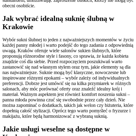
standardem, umożliwiając zaproszenie bliskich, którzy nie mogą być
obecni osobiście.
Jak wybrać idealną suknię ślubną w
Krakowie
Wybór sukni ślubnej to jeden z najważniejszych momentów w życiu
każdej panny młodej i warto podejść do tego zadania z odpowiednią
uwagą. Kraków oferuje wiele salonów sukien ślubnych, które
proponują różnorodne style i fasony, co sprawia, że każda kobieta
znajdzie coś dla siebie. Przed rozpoczęciem poszukiwań warto
zastanowić się nad własnym stylem oraz tym, jakie elementy są dla
nas najważniejsze. Suknie mogą być klasyczne, nowoczesne lub
inspirowane różnymi epokami – wybór zależy od indywidualnych
preferencji. Dobrze jest umówić się na kilka przymiarek w różnych
salonach, aby móc porównać oferty oraz znaleźć idealny krój i
materiał. Ważnym aspektem jest również komfort noszenia sukni –
panna młoda powinna czuć się swobodnie przez cały dzień. Nie
można zapominać o dodatkach, takich jak welon czy biżuteria, które
dopełnią całość stylizacji. Oprócz tego warto pomyśleć o fryzurze i
makijażu, które będą harmonizować z wybraną suknią.
Jakie usługi weselne są dostępne w