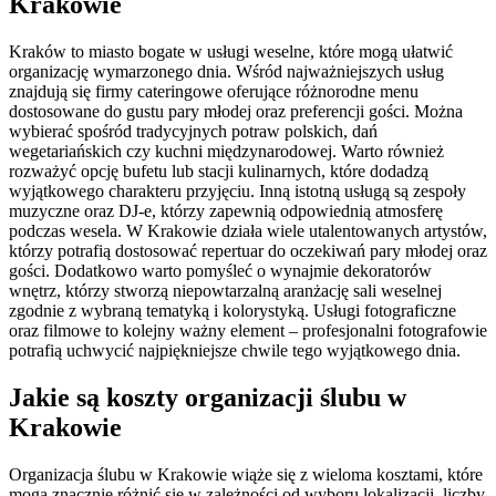
Krakowie
Kraków to miasto bogate w usługi weselne, które mogą ułatwić
organizację wymarzonego dnia. Wśród najważniejszych usług
znajdują się firmy cateringowe oferujące różnorodne menu
dostosowane do gustu pary młodej oraz preferencji gości. Można
wybierać spośród tradycyjnych potraw polskich, dań
wegetariańskich czy kuchni międzynarodowej. Warto również
rozważyć opcję bufetu lub stacji kulinarnych, które dodadzą
wyjątkowego charakteru przyjęciu. Inną istotną usługą są zespoły
muzyczne oraz DJ-e, którzy zapewnią odpowiednią atmosferę
podczas wesela. W Krakowie działa wiele utalentowanych artystów,
którzy potrafią dostosować repertuar do oczekiwań pary młodej oraz
gości. Dodatkowo warto pomyśleć o wynajmie dekoratorów
wnętrz, którzy stworzą niepowtarzalną aranżację sali weselnej
zgodnie z wybraną tematyką i kolorystyką. Usługi fotograficzne
oraz filmowe to kolejny ważny element – profesjonalni fotografowie
potrafią uchwycić najpiękniejsze chwile tego wyjątkowego dnia.
Jakie są koszty organizacji ślubu w
Krakowie
Organizacja ślubu w Krakowie wiąże się z wieloma kosztami, które
mogą znacznie różnić się w zależności od wyboru lokalizacji, liczby