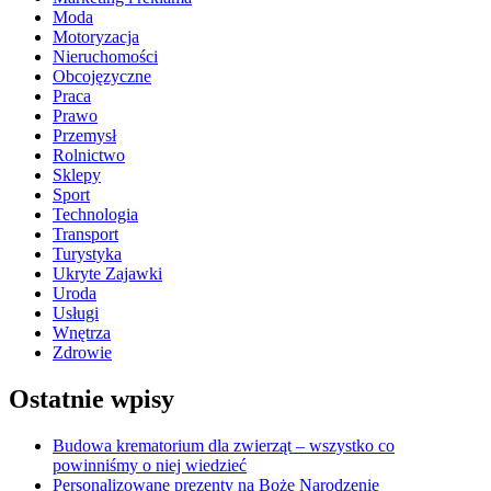
Moda
Motoryzacja
Nieruchomości
Obcojęzyczne
Praca
Prawo
Przemysł
Rolnictwo
Sklepy
Sport
Technologia
Transport
Turystyka
Ukryte Zajawki
Uroda
Usługi
Wnętrza
Zdrowie
Ostatnie wpisy
Budowa krematorium dla zwierząt – wszystko co
powinniśmy o niej wiedzieć
Personalizowane prezenty na Boże Narodzenie