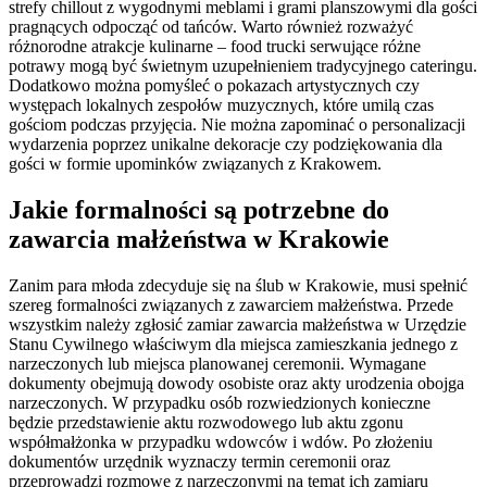
strefy chillout z wygodnymi meblami i grami planszowymi dla gości
pragnących odpocząć od tańców. Warto również rozważyć
różnorodne atrakcje kulinarne – food trucki serwujące różne
potrawy mogą być świetnym uzupełnieniem tradycyjnego cateringu.
Dodatkowo można pomyśleć o pokazach artystycznych czy
występach lokalnych zespołów muzycznych, które umilą czas
gościom podczas przyjęcia. Nie można zapominać o personalizacji
wydarzenia poprzez unikalne dekoracje czy podziękowania dla
gości w formie upominków związanych z Krakowem.
Jakie formalności są potrzebne do
zawarcia małżeństwa w Krakowie
Zanim para młoda zdecyduje się na ślub w Krakowie, musi spełnić
szereg formalności związanych z zawarciem małżeństwa. Przede
wszystkim należy zgłosić zamiar zawarcia małżeństwa w Urzędzie
Stanu Cywilnego właściwym dla miejsca zamieszkania jednego z
narzeczonych lub miejsca planowanej ceremonii. Wymagane
dokumenty obejmują dowody osobiste oraz akty urodzenia obojga
narzeczonych. W przypadku osób rozwiedzionych konieczne
będzie przedstawienie aktu rozwodowego lub aktu zgonu
współmałżonka w przypadku wdowców i wdów. Po złożeniu
dokumentów urzędnik wyznaczy termin ceremonii oraz
przeprowadzi rozmowę z narzeczonymi na temat ich zamiaru