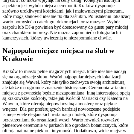
turystów, co może wpłynąć na ceny usług. Kolejnym istotnym
aspektem jest wybór miejsca ceremonii. Kraków dysponuje
zarówno urokliwymi kościołami, jak i malowniczymi plenerami,
które mogą stanowić idealne tło dla zaślubin. Po ustaleniu lokalizacji
warto pomyśleć o cateringu, dekoracjach oraz muzyce. Wybór
zespołu lub DJ-a powinien być dostosowany do gustu pary młodej
oraz charakteru imprezy. Nie można zapomnieć o fotografach i
kamerzystach, którzy uwiecznią te niezapomniane chwile.
Najpopularniejsze miejsca na ślub w
Krakowie
Kraków to miasto pełne magicznych miejsc, które idealnie nadają
się na organizację ślubu. Wśród najpopularniejszych lokalizacji
znajduje się Wawel, który nie tylko zachwyca swoją architekturą,
ale także ma ogromne znaczenie historyczne. Ceremonia w takim
miejscu z pewnością będzie niezapomniana. Inną interesującą opcją
są krakowskie kościoły, takie jak Kościół Mariacki czy Katedra na
Wawelu, które oferują niepowtarzalną atmosferę oraz piękne
wnętrza. Dla par preferujących bardziej nowoczesne podejście
istnieje wiele eleganckich restauracji i hoteli, które dysponują
przestrzeniami do organizacji wesel. Warto również rozważyć
plenerowe ceremonie w parkach lub ogrodach botanicznych, które
oferują naturalne piękno i intymność. Dodatkowo, wiele miejsc w