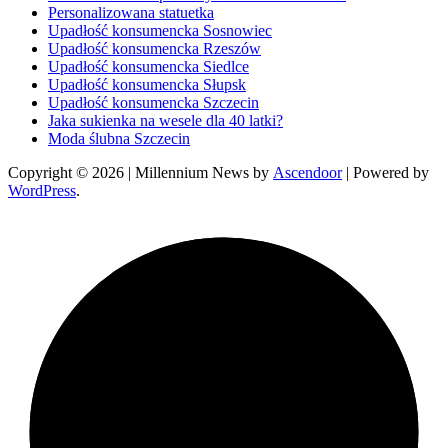
Personalizowana statuetka
Upadłość konsumencka Sosnowiec
Upadłość konsumencka Rzeszów
Upadłość konsumencka Siedlce
Upadłość konsumencka Słupsk
Upadłość konsumencka Szczecin
Jaka sukienka na wesele dla 40 latki?
Moda ślubna Szczecin
Copyright © 2026
| Millennium News by
Ascendoor
| Powered by
WordPress
.