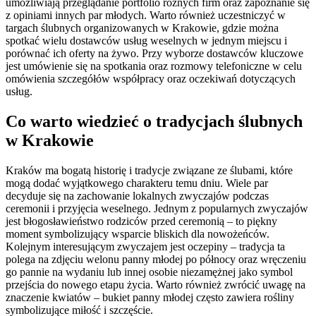
umożliwiają przeglądanie portfolio różnych firm oraz zapoznanie się
z opiniami innych par młodych. Warto również uczestniczyć w
targach ślubnych organizowanych w Krakowie, gdzie można
spotkać wielu dostawców usług weselnych w jednym miejscu i
porównać ich oferty na żywo. Przy wyborze dostawców kluczowe
jest umówienie się na spotkania oraz rozmowy telefoniczne w celu
omówienia szczegółów współpracy oraz oczekiwań dotyczących
usług.
Co warto wiedzieć o tradycjach ślubnych
w Krakowie
Kraków ma bogatą historię i tradycje związane ze ślubami, które
mogą dodać wyjątkowego charakteru temu dniu. Wiele par
decyduje się na zachowanie lokalnych zwyczajów podczas
ceremonii i przyjęcia weselnego. Jednym z popularnych zwyczajów
jest błogosławieństwo rodziców przed ceremonią – to piękny
moment symbolizujący wsparcie bliskich dla nowożeńców.
Kolejnym interesującym zwyczajem jest oczepiny – tradycja ta
polega na zdjęciu welonu panny młodej po północy oraz wręczeniu
go pannie na wydaniu lub innej osobie niezamężnej jako symbol
przejścia do nowego etapu życia. Warto również zwrócić uwagę na
znaczenie kwiatów – bukiet panny młodej często zawiera rośliny
symbolizujące miłość i szczęście.