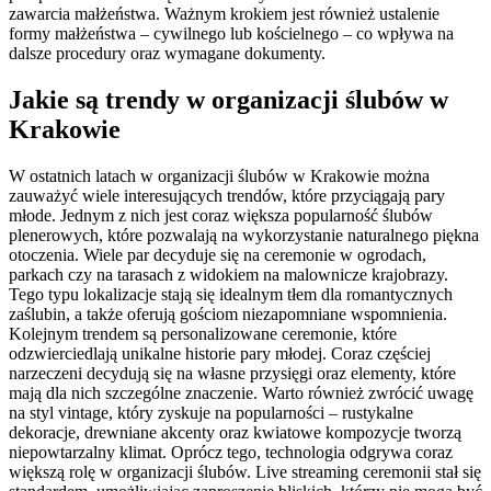
zawarcia małżeństwa. Ważnym krokiem jest również ustalenie
formy małżeństwa – cywilnego lub kościelnego – co wpływa na
dalsze procedury oraz wymagane dokumenty.
Jakie są trendy w organizacji ślubów w
Krakowie
W ostatnich latach w organizacji ślubów w Krakowie można
zauważyć wiele interesujących trendów, które przyciągają pary
młode. Jednym z nich jest coraz większa popularność ślubów
plenerowych, które pozwalają na wykorzystanie naturalnego piękna
otoczenia. Wiele par decyduje się na ceremonie w ogrodach,
parkach czy na tarasach z widokiem na malownicze krajobrazy.
Tego typu lokalizacje stają się idealnym tłem dla romantycznych
zaślubin, a także oferują gościom niezapomniane wspomnienia.
Kolejnym trendem są personalizowane ceremonie, które
odzwierciedlają unikalne historie pary młodej. Coraz częściej
narzeczeni decydują się na własne przysięgi oraz elementy, które
mają dla nich szczególne znaczenie. Warto również zwrócić uwagę
na styl vintage, który zyskuje na popularności – rustykalne
dekoracje, drewniane akcenty oraz kwiatowe kompozycje tworzą
niepowtarzalny klimat. Oprócz tego, technologia odgrywa coraz
większą rolę w organizacji ślubów. Live streaming ceremonii stał się