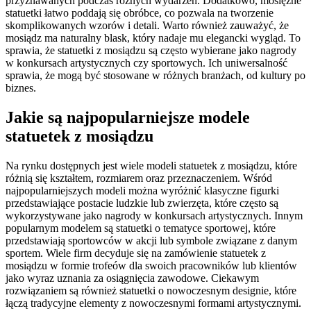
przyznawanych podczas różnych wydarzeń. Dodatkowo, mosiężne
statuetki łatwo poddają się obróbce, co pozwala na tworzenie
skomplikowanych wzorów i detali. Warto również zauważyć, że
mosiądz ma naturalny blask, który nadaje mu elegancki wygląd. To
sprawia, że statuetki z mosiądzu są często wybierane jako nagrody
w konkursach artystycznych czy sportowych. Ich uniwersalność
sprawia, że mogą być stosowane w różnych branżach, od kultury po
biznes.
Jakie są najpopularniejsze modele
statuetek z mosiądzu
Na rynku dostępnych jest wiele modeli statuetek z mosiądzu, które
różnią się kształtem, rozmiarem oraz przeznaczeniem. Wśród
najpopularniejszych modeli można wyróżnić klasyczne figurki
przedstawiające postacie ludzkie lub zwierzęta, które często są
wykorzystywane jako nagrody w konkursach artystycznych. Innym
popularnym modelem są statuetki o tematyce sportowej, które
przedstawiają sportowców w akcji lub symbole związane z danym
sportem. Wiele firm decyduje się na zamówienie statuetek z
mosiądzu w formie trofeów dla swoich pracowników lub klientów
jako wyraz uznania za osiągnięcia zawodowe. Ciekawym
rozwiązaniem są również statuetki o nowoczesnym designie, które
łączą tradycyjne elementy z nowoczesnymi formami artystycznymi.