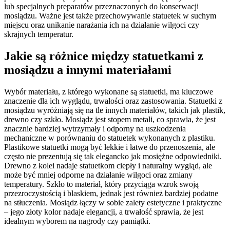
lub specjalnych preparatów przeznaczonych do konserwacji
mosiądzu. Ważne jest także przechowywanie statuetek w suchym
miejscu oraz unikanie narażania ich na działanie wilgoci czy
skrajnych temperatur.
Jakie są różnice między statuetkami z
mosiądzu a innymi materiałami
Wybór materiału, z którego wykonane są statuetki, ma kluczowe
znaczenie dla ich wyglądu, trwałości oraz zastosowania. Statuetki z
mosiądzu wyróżniają się na tle innych materiałów, takich jak plastik,
drewno czy szkło. Mosiądz jest stopem metali, co sprawia, że jest
znacznie bardziej wytrzymały i odporny na uszkodzenia
mechaniczne w porównaniu do statuetek wykonanych z plastiku.
Plastikowe statuetki mogą być lekkie i łatwe do przenoszenia, ale
często nie prezentują się tak elegancko jak mosiężne odpowiedniki.
Drewno z kolei nadaje statuetkom ciepły i naturalny wygląd, ale
może być mniej odporne na działanie wilgoci oraz zmiany
temperatury. Szkło to materiał, który przyciąga wzrok swoją
przezroczystością i blaskiem, jednak jest również bardziej podatne
na stłuczenia. Mosiądz łączy w sobie zalety estetyczne i praktyczne
– jego złoty kolor nadaje elegancji, a trwałość sprawia, że jest
idealnym wyborem na nagrody czy pamiątki.