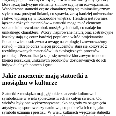
które łączą tradycyjne elementy z innowacyjnymi rozwiązaniami.
Współczesne statuetki często charakteryzują się minimalistycznym
stylem oraz prostymi liniami, co sprawia, że są bardziej uniwersalne
i łatwo wpisują się w różnorodne wnętrza. Trendem jest również
łączenie różnych materiałów – statuetki mogą mieć elementy
szklane lub drewniane obok mosiężnych detali, co nadaje im
unikalnego charakteru. Wzory inspirowane naturą oraz abstrakcyjne
kształty stają się coraz bardziej popularne wśród projektantów.
Ponadto wiele osób zwraca uwagę na ekologię i zrównoważony
rozwój – dlatego coraz więcej producentów stara się korzystać z
recyklingowanych materiałów lub ekologicznych procesów
produkcji. Personalizacja staje się również kluczowym trendem –
klienci poszukują unikalnych produktów dostosowanych do ich
indywidualnych potrzeb i gustu.
Jakie znaczenie mają statuetki z
mosiądzu w kulturze
Statuetki z mosiądzu mają głębokie znaczenie kulturowe i
symboliczne w wielu społeczeństwach na całym świecie. Od
wieków były one wykorzystywane jako nagrody za osiągnięcia
artystyczne, sportowe czy naukowe, co podkreśla ich rolę jako
symbolu uznania i prestiżu. W wielu kulturach wręczenie statuetki