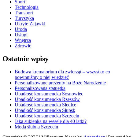
Sport
Technologia
Transport
Turystyka
Ukryte Zajawki
Uroda
Usługi
Wnętrza
Zdrowie
Ostatnie wpisy
Budowa krematorium dla zwierząt – wszystko co
powinniśmy o niej wiedzieć
Personalizowane prezenty na Boże Narodzenie
Personalizowana statuetka
Upadłość konsumencka Sosnowiec
Upadłość konsumencka Rzeszów
Upadłość konsumencka Siedlce
Upadłość konsumencka Słupsk
Upadłość konsumencka Szczecin
Jaka sukienka na wesele dla 40 latki?
Moda ślubna Szczecin