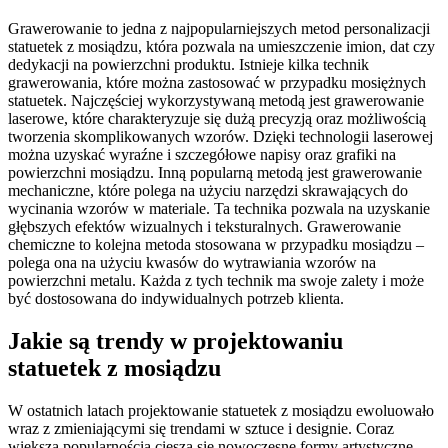
Grawerowanie to jedna z najpopularniejszych metod personalizacji
statuetek z mosiądzu, która pozwala na umieszczenie imion, dat czy
dedykacji na powierzchni produktu. Istnieje kilka technik
grawerowania, które można zastosować w przypadku mosiężnych
statuetek. Najczęściej wykorzystywaną metodą jest grawerowanie
laserowe, które charakteryzuje się dużą precyzją oraz możliwością
tworzenia skomplikowanych wzorów. Dzięki technologii laserowej
można uzyskać wyraźne i szczegółowe napisy oraz grafiki na
powierzchni mosiądzu. Inną popularną metodą jest grawerowanie
mechaniczne, które polega na użyciu narzędzi skrawających do
wycinania wzorów w materiale. Ta technika pozwala na uzyskanie
głębszych efektów wizualnych i teksturalnych. Grawerowanie
chemiczne to kolejna metoda stosowana w przypadku mosiądzu –
polega ona na użyciu kwasów do wytrawiania wzorów na
powierzchni metalu. Każda z tych technik ma swoje zalety i może
być dostosowana do indywidualnych potrzeb klienta.
Jakie są trendy w projektowaniu
statuetek z mosiądzu
W ostatnich latach projektowanie statuetek z mosiądzu ewoluowało
wraz z zmieniającymi się trendami w sztuce i designie. Coraz
większą popularnością cieszą się nowoczesne formy artystyczne,