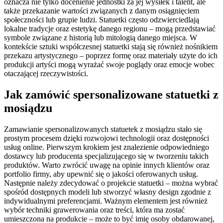
oznacza nie tylko docenienie jednostki za jej wysiłek i talent, ale
także przekazanie wartości związanych z danym osiągnięciem
społeczności lub grupie ludzi. Statuetki często odzwierciedlają
lokalne tradycje oraz estetykę danego regionu – mogą przedstawiać
symbole związane z historią lub mitologią danego miejsca. W
kontekście sztuki współczesnej statuetki stają się również nośnikiem
przekazu artystycznego – poprzez formę oraz materiały użyte do ich
produkcji artyści mogą wyrażać swoje poglądy oraz emocje wobec
otaczającej rzeczywistości.
Jak zamówić spersonalizowane statuetki z
mosiądzu
Zamawianie spersonalizowanych statuetek z mosiądzu stało się
prostym procesem dzięki rozwojowi technologii oraz dostępności
usług online. Pierwszym krokiem jest znalezienie odpowiedniego
dostawcy lub producenta specjalizującego się w tworzeniu takich
produktów. Warto zwrócić uwagę na opinie innych klientów oraz
portfolio firmy, aby upewnić się o jakości oferowanych usług.
Następnie należy zdecydować o projekcie statuetki – można wybrać
spośród dostępnych modeli lub stworzyć własny design zgodnie z
indywidualnymi preferencjami. Ważnym elementem jest również
wybór techniki grawerowania oraz treści, która ma zostać
umieszczona na produkcie – może to być imię osoby obdarowanej,