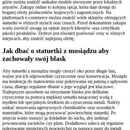
gdzie można znaleźć unikalne modele stworzone przez lokalnych
artystów. Zakupy online to kolejna opcja, która daje dostęp do
bogatej oferty producentów krajowych i zagranicznych. Na
platformach e-commerce można znaleźć wiele sklepów oferujących
statuetki w różnych stylach oraz cenach. Przed dokonaniem zakupu
warto zwrócić uwagę na opinie innych klientów oraz certyfikaty
jakości produktów. Dobrze jest również porównać ceny w różnych
miejscach, aby znaleźć najlepszą ofertę.
Jak dbać o statuetki z mosiądzu aby
zachowały swój blask
Aby statuetki z mosiądzu mogły cieszyć oko przez długie lata,
ważne jest ich odpowiednie czyszczenie oraz konserwacja. Mosiądz
ma tendencję do matowienia oraz pokrywania się patyną z upływem
czasu, dlatego regularne dbanie o jego wygląd jest kluczowe.
Najlepszym sposobem na utrzymanie blasku jest delikatne
czyszczenie za pomocą miękkiej szmatki nasączonej wodą z
mydłem lub specjalnym środkiem do czyszczenia metali. Należy
unikać stosowania agresywnych chemikaliów oraz szorstkich
materiałów, które mogą porysować powierzchnię statuetki. Po
umyciu warto osuszyć ją dokładnie do sucha, aby uniknąć
powstawania zacieków czy plam. Dodatkowo zaleca się regularne
polerowanie mosiężnych powierzchni za pomocą pasty do metali