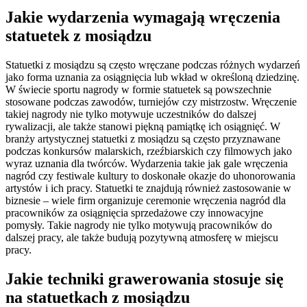
Jakie wydarzenia wymagają wręczenia
statuetek z mosiądzu
Statuetki z mosiądzu są często wręczane podczas różnych wydarzeń
jako forma uznania za osiągnięcia lub wkład w określoną dziedzinę.
W świecie sportu nagrody w formie statuetek są powszechnie
stosowane podczas zawodów, turniejów czy mistrzostw. Wręczenie
takiej nagrody nie tylko motywuje uczestników do dalszej
rywalizacji, ale także stanowi piękną pamiątkę ich osiągnięć. W
branży artystycznej statuetki z mosiądzu są często przyznawane
podczas konkursów malarskich, rzeźbiarskich czy filmowych jako
wyraz uznania dla twórców. Wydarzenia takie jak gale wręczenia
nagród czy festiwale kultury to doskonałe okazje do uhonorowania
artystów i ich pracy. Statuetki te znajdują również zastosowanie w
biznesie – wiele firm organizuje ceremonie wręczenia nagród dla
pracowników za osiągnięcia sprzedażowe czy innowacyjne
pomysły. Takie nagrody nie tylko motywują pracowników do
dalszej pracy, ale także budują pozytywną atmosferę w miejscu
pracy.
Jakie techniki grawerowania stosuje się
na statuetkach z mosiądzu