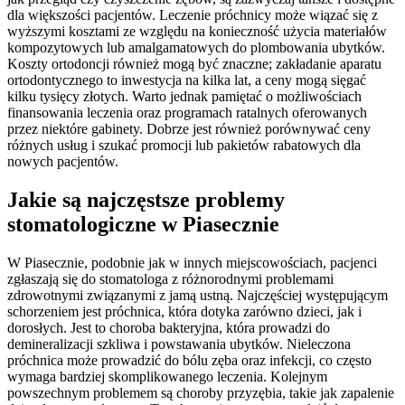
dla większości pacjentów. Leczenie próchnicy może wiązać się z
wyższymi kosztami ze względu na konieczność użycia materiałów
kompozytowych lub amalgamatowych do plombowania ubytków.
Koszty ortodoncji również mogą być znaczne; zakładanie aparatu
ortodontycznego to inwestycja na kilka lat, a ceny mogą sięgać
kilku tysięcy złotych. Warto jednak pamiętać o możliwościach
finansowania leczenia oraz programach ratalnych oferowanych
przez niektóre gabinety. Dobrze jest również porównywać ceny
różnych usług i szukać promocji lub pakietów rabatowych dla
nowych pacjentów.
Jakie są najczęstsze problemy
stomatologiczne w Piasecznie
W Piasecznie, podobnie jak w innych miejscowościach, pacjenci
zgłaszają się do stomatologa z różnorodnymi problemami
zdrowotnymi związanymi z jamą ustną. Najczęściej występującym
schorzeniem jest próchnica, która dotyka zarówno dzieci, jak i
dorosłych. Jest to choroba bakteryjna, która prowadzi do
demineralizacji szkliwa i powstawania ubytków. Nieleczona
próchnica może prowadzić do bólu zęba oraz infekcji, co często
wymaga bardziej skomplikowanego leczenia. Kolejnym
powszechnym problemem są choroby przyzębia, takie jak zapalenie