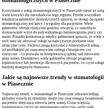
stomatologicznych w Piasecznie
Korzystanie z usług stomatologicznych w Piasecznie niesie ze sobą
wiele korzyści dla mieszkańców tego regionu. Przede wszystkim
lokalizacja gabinetów dentystycznych sprawia, że dostęp do opieki
stomatologicznej jest łatwy i wygodny dla pacjentów. Wiele
gabinetów oferuje elastyczne godziny otwarcia, co umożliwia
dostosowanie wizyt do indywidualnego harmonogramu pracy czy
nauki. Ponadto konkurencja między gabinetami sprawia, że wiele z
nich stara się oferować usługi na najwyższym poziomie oraz
atrakcyjne ceny. Pacjenci mogą korzystać z różnorodnych usług –
od profilaktyki po zaawansowane zabiegi chirurgiczne czy
estetyczne – co pozwala na kompleksową opiekę nad zdrowiem
jamy ustnej. Dodatkowo wiele gabinetów oferuje programy
lojalnościowe lub promocje dla nowych pacjentów, co czyni usługi
bardziej dostępnymi finansowo.
Jakie są najnowsze trendy w stomatologii
w Piasecznie
Najnowsze trendy w stomatologii w Piasecznie odzwierciedlają
globalny rozwój tej dziedziny medycyny oraz rosnącą świadomość
pacjentów dotyczącą zdrowia jamy ustnej. Coraz większą
popularnością cieszy się stomatologia estetyczna; wiele osób