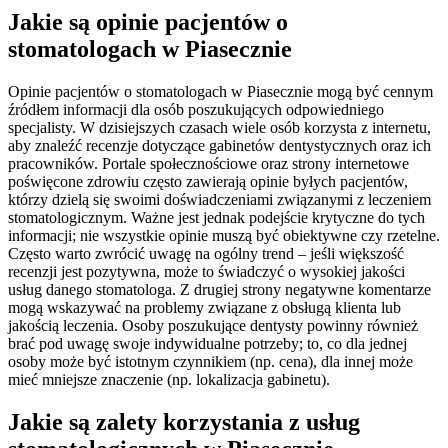
Jakie są opinie pacjentów o
stomatologach w Piasecznie
Opinie pacjentów o stomatologach w Piasecznie mogą być cennym
źródłem informacji dla osób poszukujących odpowiedniego
specjalisty. W dzisiejszych czasach wiele osób korzysta z internetu,
aby znaleźć recenzje dotyczące gabinetów dentystycznych oraz ich
pracowników. Portale społecznościowe oraz strony internetowe
poświęcone zdrowiu często zawierają opinie byłych pacjentów,
którzy dzielą się swoimi doświadczeniami związanymi z leczeniem
stomatologicznym. Ważne jest jednak podejście krytyczne do tych
informacji; nie wszystkie opinie muszą być obiektywne czy rzetelne.
Często warto zwrócić uwagę na ogólny trend – jeśli większość
recenzji jest pozytywna, może to świadczyć o wysokiej jakości
usług danego stomatologa. Z drugiej strony negatywne komentarze
mogą wskazywać na problemy związane z obsługą klienta lub
jakością leczenia. Osoby poszukujące dentysty powinny również
brać pod uwagę swoje indywidualne potrzeby; to, co dla jednej
osoby może być istotnym czynnikiem (np. cena), dla innej może
mieć mniejsze znaczenie (np. lokalizacja gabinetu).
Jakie są zalety korzystania z usług