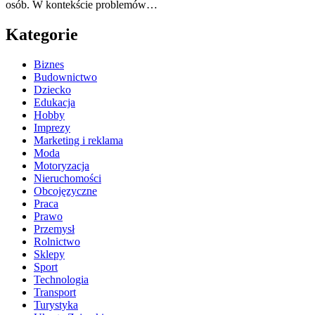
osób. W kontekście problemów…
Kategorie
Biznes
Budownictwo
Dziecko
Edukacja
Hobby
Imprezy
Marketing i reklama
Moda
Motoryzacja
Nieruchomości
Obcojęzyczne
Praca
Prawo
Przemysł
Rolnictwo
Sklepy
Sport
Technologia
Transport
Turystyka