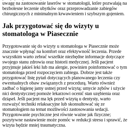
uwagę na zastosowanie laserów w stomatologii, które pozwalają na
bezbolesne leczenie ubytków oraz przeprowadzanie zabiegów
chirurgicznych z minimalnym krwawieniem i szybszym gojeniem.
Jak przygotować się do wizyty u
stomatologa w Piasecznie
Przygotowanie się do wizyty u stomatologa w Piasecznie może
znacznie wpłynąć na komfort oraz efektywność leczenia. Przede
wszystkim warto zebrać wszelkie niezbędne informacje dotyczące
swojego stanu zdrowia oraz historii medycznej. Jeśli pacjent
przyjmuje jakieś leki lub ma alergie, powinien poinformować o tym
stomatologa przed rozpoczęciem zabiegu. Dobrze jest także
przygotować listę pytań dotyczących planowanego leczenia czy
ewentualnych obaw związanych z procedurą. Warto również
zadbać o higienę jamy ustnej przed wizytą; umycie zębów i użycie
nici dentystycznej pomoże lekarzowi ocenić stan uzębienia oraz
dziąseł. Jeśli pacjent ma lęk przed wizytą u dentysty, warto
rozważyć techniki relaksacyjne lub skonsultować się ze
stomatologiem na temat możliwości zastosowania sedacji.
Przygotowanie psychiczne jest równie ważne jak fizyczne;
pozytywne nastawienie może pomóc w redukcji stresu i sprawić, że
wizyta będzie mniej traumatyczna.