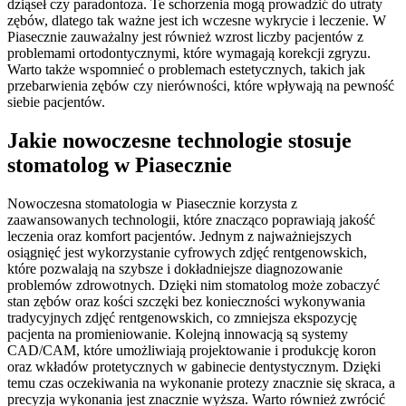
dziąseł czy paradontoza. Te schorzenia mogą prowadzić do utraty
zębów, dlatego tak ważne jest ich wczesne wykrycie i leczenie. W
Piasecznie zauważalny jest również wzrost liczby pacjentów z
problemami ortodontycznymi, które wymagają korekcji zgryzu.
Warto także wspomnieć o problemach estetycznych, takich jak
przebarwienia zębów czy nierówności, które wpływają na pewność
siebie pacjentów.
Jakie nowoczesne technologie stosuje
stomatolog w Piasecznie
Nowoczesna stomatologia w Piasecznie korzysta z
zaawansowanych technologii, które znacząco poprawiają jakość
leczenia oraz komfort pacjentów. Jednym z najważniejszych
osiągnięć jest wykorzystanie cyfrowych zdjęć rentgenowskich,
które pozwalają na szybsze i dokładniejsze diagnozowanie
problemów zdrowotnych. Dzięki nim stomatolog może zobaczyć
stan zębów oraz kości szczęki bez konieczności wykonywania
tradycyjnych zdjęć rentgenowskich, co zmniejsza ekspozycję
pacjenta na promieniowanie. Kolejną innowacją są systemy
CAD/CAM, które umożliwiają projektowanie i produkcję koron
oraz wkładów protetycznych w gabinecie dentystycznym. Dzięki
temu czas oczekiwania na wykonanie protezy znacznie się skraca, a
precyzja wykonania jest znacznie wyższa. Warto również zwrócić