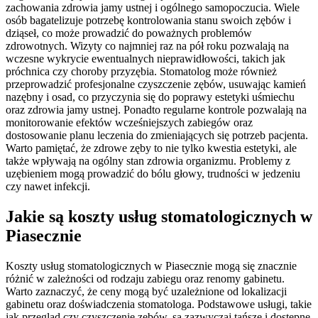
zachowania zdrowia jamy ustnej i ogólnego samopoczucia. Wiele
osób bagatelizuje potrzebę kontrolowania stanu swoich zębów i
dziąseł, co może prowadzić do poważnych problemów
zdrowotnych. Wizyty co najmniej raz na pół roku pozwalają na
wczesne wykrycie ewentualnych nieprawidłowości, takich jak
próchnica czy choroby przyzębia. Stomatolog może również
przeprowadzić profesjonalne czyszczenie zębów, usuwając kamień
nazębny i osad, co przyczynia się do poprawy estetyki uśmiechu
oraz zdrowia jamy ustnej. Ponadto regularne kontrole pozwalają na
monitorowanie efektów wcześniejszych zabiegów oraz
dostosowanie planu leczenia do zmieniających się potrzeb pacjenta.
Warto pamiętać, że zdrowe zęby to nie tylko kwestia estetyki, ale
także wpływają na ogólny stan zdrowia organizmu. Problemy z
uzębieniem mogą prowadzić do bólu głowy, trudności w jedzeniu
czy nawet infekcji.
Jakie są koszty usług stomatologicznych w
Piasecznie
Koszty usług stomatologicznych w Piasecznie mogą się znacznie
różnić w zależności od rodzaju zabiegu oraz renomy gabinetu.
Warto zaznaczyć, że ceny mogą być uzależnione od lokalizacji
gabinetu oraz doświadczenia stomatologa. Podstawowe usługi, takie
jak przegląd czy czyszczenie zębów, są zazwyczaj tańsze i dostępne