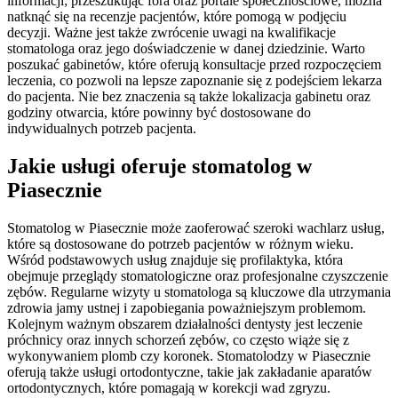
informacji; przeszukując fora oraz portale społecznościowe, można
natknąć się na recenzje pacjentów, które pomogą w podjęciu
decyzji. Ważne jest także zwrócenie uwagi na kwalifikacje
stomatologa oraz jego doświadczenie w danej dziedzinie. Warto
poszukać gabinetów, które oferują konsultacje przed rozpoczęciem
leczenia, co pozwoli na lepsze zapoznanie się z podejściem lekarza
do pacjenta. Nie bez znaczenia są także lokalizacja gabinetu oraz
godziny otwarcia, które powinny być dostosowane do
indywidualnych potrzeb pacjenta.
Jakie usługi oferuje stomatolog w
Piasecznie
Stomatolog w Piasecznie może zaoferować szeroki wachlarz usług,
które są dostosowane do potrzeb pacjentów w różnym wieku.
Wśród podstawowych usług znajduje się profilaktyka, która
obejmuje przeglądy stomatologiczne oraz profesjonalne czyszczenie
zębów. Regularne wizyty u stomatologa są kluczowe dla utrzymania
zdrowia jamy ustnej i zapobiegania poważniejszym problemom.
Kolejnym ważnym obszarem działalności dentysty jest leczenie
próchnicy oraz innych schorzeń zębów, co często wiąże się z
wykonywaniem plomb czy koronek. Stomatolodzy w Piasecznie
oferują także usługi ortodontyczne, takie jak zakładanie aparatów
ortodontycznych, które pomagają w korekcji wad zgryzu.