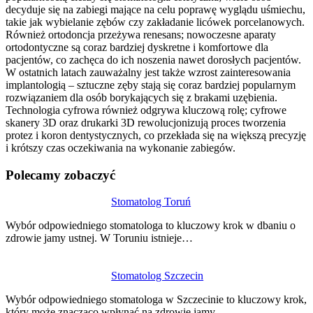
decyduje się na zabiegi mające na celu poprawę wyglądu uśmiechu,
takie jak wybielanie zębów czy zakładanie licówek porcelanowych.
Również ortodoncja przeżywa renesans; nowoczesne aparaty
ortodontyczne są coraz bardziej dyskretne i komfortowe dla
pacjentów, co zachęca do ich noszenia nawet dorosłych pacjentów.
W ostatnich latach zauważalny jest także wzrost zainteresowania
implantologią – sztuczne zęby stają się coraz bardziej popularnym
rozwiązaniem dla osób borykających się z brakami uzębienia.
Technologia cyfrowa również odgrywa kluczową rolę; cyfrowe
skanery 3D oraz drukarki 3D rewolucjonizują proces tworzenia
protez i koron dentystycznych, co przekłada się na większą precyzję
i krótszy czas oczekiwania na wykonanie zabiegów.
Polecamy zobaczyć
Nawigacja
Stomatolog Toruń
wpisu
Wybór odpowiedniego stomatologa to kluczowy krok w dbaniu o
zdrowie jamy ustnej. W Toruniu istnieje…
Stomatolog Szczecin
Wybór odpowiedniego stomatologa w Szczecinie to kluczowy krok,
który może znacząco wpłynąć na zdrowie jamy…