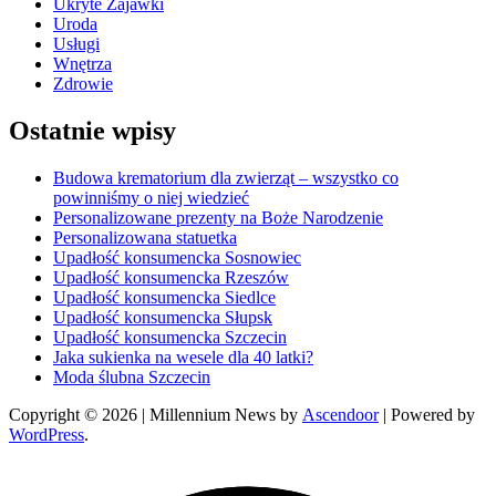
Ukryte Zajawki
Uroda
Usługi
Wnętrza
Zdrowie
Ostatnie wpisy
Budowa krematorium dla zwierząt – wszystko co
powinniśmy o niej wiedzieć
Personalizowane prezenty na Boże Narodzenie
Personalizowana statuetka
Upadłość konsumencka Sosnowiec
Upadłość konsumencka Rzeszów
Upadłość konsumencka Siedlce
Upadłość konsumencka Słupsk
Upadłość konsumencka Szczecin
Jaka sukienka na wesele dla 40 latki?
Moda ślubna Szczecin
Copyright © 2026
| Millennium News by
Ascendoor
| Powered by
WordPress
.