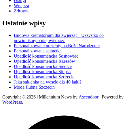
Usługi
Wnętrza
Zdrowie
Ostatnie wpisy
Budowa krematorium dla zwierząt – wszystko co
powinniśmy o niej wiedzieć
Personalizowane prezenty na Boże Narodzenie
Personalizowana statuetka
Upadłość konsumencka Sosnowiec
Upadłość konsumencka Rzeszów
Upadłość konsumencka Siedlce
Upadłość konsumencka Słupsk
Upadłość konsumencka Szczecin
Jaka sukienka na wesele dla 40 latki?
Moda ślubna Szczecin
Copyright © 2026
| Millennium News by
Ascendoor
| Powered by
WordPress
.