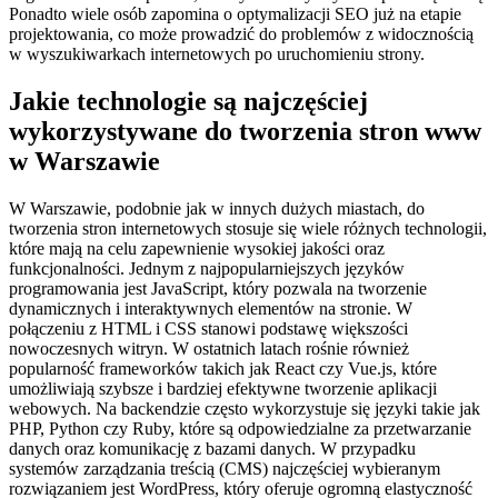
Ponadto wiele osób zapomina o optymalizacji SEO już na etapie
projektowania, co może prowadzić do problemów z widocznością
w wyszukiwarkach internetowych po uruchomieniu strony.
Jakie technologie są najczęściej
wykorzystywane do tworzenia stron www
w Warszawie
W Warszawie, podobnie jak w innych dużych miastach, do
tworzenia stron internetowych stosuje się wiele różnych technologii,
które mają na celu zapewnienie wysokiej jakości oraz
funkcjonalności. Jednym z najpopularniejszych języków
programowania jest JavaScript, który pozwala na tworzenie
dynamicznych i interaktywnych elementów na stronie. W
połączeniu z HTML i CSS stanowi podstawę większości
nowoczesnych witryn. W ostatnich latach rośnie również
popularność frameworków takich jak React czy Vue.js, które
umożliwiają szybsze i bardziej efektywne tworzenie aplikacji
webowych. Na backendzie często wykorzystuje się języki takie jak
PHP, Python czy Ruby, które są odpowiedzialne za przetwarzanie
danych oraz komunikację z bazami danych. W przypadku
systemów zarządzania treścią (CMS) najczęściej wybieranym
rozwiązaniem jest WordPress, który oferuje ogromną elastyczność