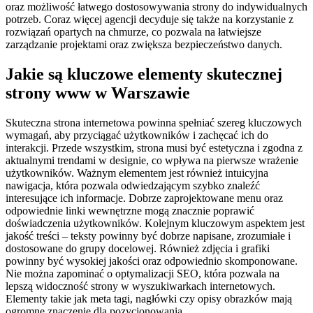
oraz możliwość łatwego dostosowywania strony do indywidualnych
potrzeb. Coraz więcej agencji decyduje się także na korzystanie z
rozwiązań opartych na chmurze, co pozwala na łatwiejsze
zarządzanie projektami oraz zwiększa bezpieczeństwo danych.
Jakie są kluczowe elementy skutecznej
strony www w Warszawie
Skuteczna strona internetowa powinna spełniać szereg kluczowych
wymagań, aby przyciągać użytkowników i zachęcać ich do
interakcji. Przede wszystkim, strona musi być estetyczna i zgodna z
aktualnymi trendami w designie, co wpływa na pierwsze wrażenie
użytkowników. Ważnym elementem jest również intuicyjna
nawigacja, która pozwala odwiedzającym szybko znaleźć
interesujące ich informacje. Dobrze zaprojektowane menu oraz
odpowiednie linki wewnętrzne mogą znacznie poprawić
doświadczenia użytkowników. Kolejnym kluczowym aspektem jest
jakość treści – teksty powinny być dobrze napisane, zrozumiałe i
dostosowane do grupy docelowej. Również zdjęcia i grafiki
powinny być wysokiej jakości oraz odpowiednio skomponowane.
Nie można zapominać o optymalizacji SEO, która pozwala na
lepszą widoczność strony w wyszukiwarkach internetowych.
Elementy takie jak meta tagi, nagłówki czy opisy obrazków mają
ogromne znaczenie dla pozycjonowania.