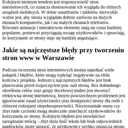
Kolejnym istotnym trendem jest responsywność stron
internetowych, co oznacza dostosowanie ich wyglądu do różnych
urządzeń mobilnych. W dobie smartfonów i tabletów niezwykle
ważne jest, aby strona wyglądała dobrze zarówno na dużych
ekranach komputerów, jak i na małych ekranach telefonów.
Również animacje i interaktywne elementy stają się coraz bardziej
popularne, ponieważ przyciągają uwagę użytkowników i sprawiają,
że korzystanie ze strony staje się bardziej angażujące.
Jakie są najczęstsze błędy przy tworzeniu
stron www w Warszawie
Podczas tworzenia stron internetowych można napotkać wiele
pułapek i błędów, które mogą wpłynąć negatywnie na efekt
końcowy projektu. Jednym z najczęstszych błędów jest brak
planowania przed rozpoczęciem prac nad stroną. Bez dokładnego
określenia celów oraz grupy docelowej trudno jest stworzyć
efektywną stronę internetową. Innym powszechnym problemem jest
ignorowanie zasad użyteczności oraz dostępności strony dla osób z
różnymi rodzajami niepełnosprawności. Niezrozumiałe menu czy
zbyt małe czcionki mogą skutecznie zniechęcić użytkowników do
korzystania ze strony. Kolejnym błędem jest niewłaściwe
zarządzanie treścią – zbyt duża ilość tekstu lub brak odpowiednich
nagłówków może sprawić, że użytkownicy szybko opuszczą stronę.