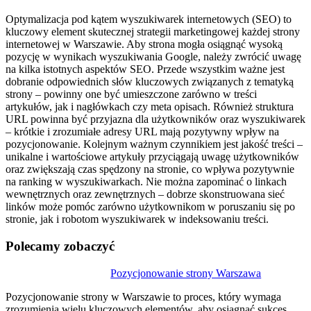
Optymalizacja pod kątem wyszukiwarek internetowych (SEO) to
kluczowy element skutecznej strategii marketingowej każdej strony
internetowej w Warszawie. Aby strona mogła osiągnąć wysoką
pozycję w wynikach wyszukiwania Google, należy zwrócić uwagę
na kilka istotnych aspektów SEO. Przede wszystkim ważne jest
dobranie odpowiednich słów kluczowych związanych z tematyką
strony – powinny one być umieszczone zarówno w treści
artykułów, jak i nagłówkach czy meta opisach. Również struktura
URL powinna być przyjazna dla użytkowników oraz wyszukiwarek
– krótkie i zrozumiałe adresy URL mają pozytywny wpływ na
pozycjonowanie. Kolejnym ważnym czynnikiem jest jakość treści –
unikalne i wartościowe artykuły przyciągają uwagę użytkowników
oraz zwiększają czas spędzony na stronie, co wpływa pozytywnie
na ranking w wyszukiwarkach. Nie można zapominać o linkach
wewnętrznych oraz zewnętrznych – dobrze skonstruowana sieć
linków może pomóc zarówno użytkownikom w poruszaniu się po
stronie, jak i robotom wyszukiwarek w indeksowaniu treści.
Polecamy zobaczyć
Nawigacja
Pozycjonowanie strony Warszawa
wpisu
Pozycjonowanie strony w Warszawie to proces, który wymaga
zrozumienia wielu kluczowych elementów, aby osiągnąć sukces…