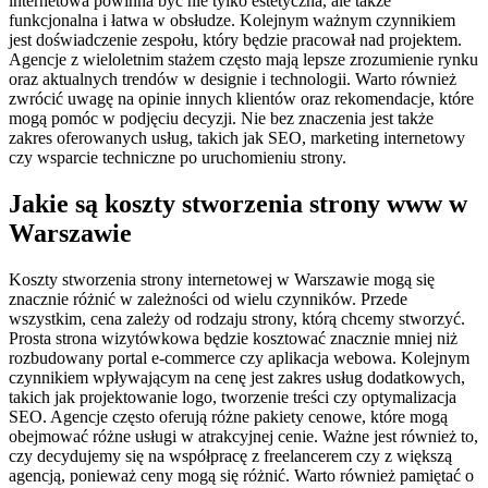
internetowa powinna być nie tylko estetyczna, ale także
funkcjonalna i łatwa w obsłudze. Kolejnym ważnym czynnikiem
jest doświadczenie zespołu, który będzie pracował nad projektem.
Agencje z wieloletnim stażem często mają lepsze zrozumienie rynku
oraz aktualnych trendów w designie i technologii. Warto również
zwrócić uwagę na opinie innych klientów oraz rekomendacje, które
mogą pomóc w podjęciu decyzji. Nie bez znaczenia jest także
zakres oferowanych usług, takich jak SEO, marketing internetowy
czy wsparcie techniczne po uruchomieniu strony.
Jakie są koszty stworzenia strony www w
Warszawie
Koszty stworzenia strony internetowej w Warszawie mogą się
znacznie różnić w zależności od wielu czynników. Przede
wszystkim, cena zależy od rodzaju strony, którą chcemy stworzyć.
Prosta strona wizytówkowa będzie kosztować znacznie mniej niż
rozbudowany portal e-commerce czy aplikacja webowa. Kolejnym
czynnikiem wpływającym na cenę jest zakres usług dodatkowych,
takich jak projektowanie logo, tworzenie treści czy optymalizacja
SEO. Agencje często oferują różne pakiety cenowe, które mogą
obejmować różne usługi w atrakcyjnej cenie. Ważne jest również to,
czy decydujemy się na współpracę z freelancerem czy z większą
agencją, ponieważ ceny mogą się różnić. Warto również pamiętać o