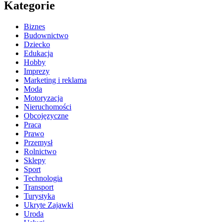
Kategorie
Biznes
Budownictwo
Dziecko
Edukacja
Hobby
Imprezy
Marketing i reklama
Moda
Motoryzacja
Nieruchomości
Obcojęzyczne
Praca
Prawo
Przemysł
Rolnictwo
Sklepy
Sport
Technologia
Transport
Turystyka
Ukryte Zajawki
Uroda