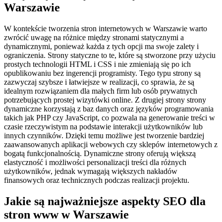
Warszawie
W kontekście tworzenia stron internetowych w Warszawie warto
zwrócić uwagę na różnice między stronami statycznymi a
dynamicznymi, ponieważ każda z tych opcji ma swoje zalety i
ograniczenia. Strony statyczne to te, które są stworzone przy użyciu
prostych technologii HTML i CSS i nie zmieniają się po ich
opublikowaniu bez ingerencji programisty. Tego typu strony są
zazwyczaj szybsze i łatwiejsze w realizacji, co sprawia, że są
idealnym rozwiązaniem dla małych firm lub osób prywatnych
potrzebujących prostej wizytówki online. Z drugiej strony strony
dynamiczne korzystają z baz danych oraz języków programowania
takich jak PHP czy JavaScript, co pozwala na generowanie treści w
czasie rzeczywistym na podstawie interakcji użytkowników lub
innych czynników. Dzięki temu możliwe jest tworzenie bardziej
zaawansowanych aplikacji webowych czy sklepów internetowych z
bogatą funkcjonalnością. Dynamiczne strony oferują większą
elastyczność i możliwości personalizacji treści dla różnych
użytkowników, jednak wymagają większych nakładów
finansowych oraz technicznych podczas realizacji projektu.
Jakie są najważniejsze aspekty SEO dla
stron www w Warszawie