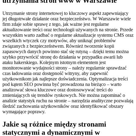
utrzymania stron www w Warszawie
Utrzymanie strony internetowej to kluczowy aspekt zapewniający
jej długotrwałe działanie oraz bezpieczeństwo. W Warszawie wiele
firm zdaje sobie sprawę z tego, jak ważne jest regularne
aktualizowanie treści oraz technologii używanych na stronie. Przede
wszystkim warto zadbać o regularne aktualizacje systemu CMS oraz
wszelkich wtyczek czy motywów, aby uniknąć problemów
związanych z bezpieczeństwem. Również tworzenie kopii
zapasowych danych powinno stać się rutyną – dzięki temu można
szybko przywrócić stronę do działania w przypadku awarii lub
ataku hakerskiego. Kolejnym istotnym elementem jest
monitorowanie wydajności strony – należy regularnie sprawdzać
czas ładowania oraz dostępność witryny, aby zapewnić
użytkownikom jak najlepsze doświadczenia. Optymalizacja treści
pod kątem SEO powinna być prowadzona na bieżąco – warto
analizować słowa kluczowe oraz dostosowywać treści do
zmieniających się trendów rynkowych. Nie można zapominać o
analizie statystyk ruchu na stronie – narzędzia analityczne pozwalają
śledzić zachowania użytkowników oraz identyfikować obszary
wymagające poprawy.
Jakie są różnice między stronami
statycznymi a dynamicznymi w