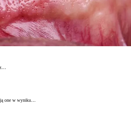
raz…
tają one w wyniku…