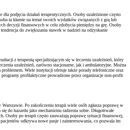
 dla podjęcia działań terapeutycznych. Osoby uzależnione często
oba ta kłamie na temat swoich wydatków związanych z grą lub
ych decyzji finansowych w celu zdobycia pieniędzy na grę. Osoby
 tendencja do zwiększania stawek w nadziei na odzyskanie
tacji z terapeutą specjalizującym się w leczeniu uzależnień, który
eczenia uzależnień, zarówno stacjonarne, jak i ambulatoryjne. Można
 problemem. Wiele instytucji oferuje także porady telefoniczne oraz
na programy profilaktyczne prowadzone przez organizacje non-profit
w Warszawie. Po zakończeniu terapii wiele osób zgłasza poprawę w
ia się do hazardu jako mechanizmu radzenia sobie. Długotrwałe
h. Osoby po terapii często zauważają poprawę sytuacji finansowej,
 pacjentów odkrywa nowe pasje i zainteresowania, co pozwala im