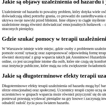
Jakie są objawy uzależnienia od hazardu i 
Uzależnienie od hazardu to poważny problem, który dotyka wiele os
doświadczają silnej potrzeby grania, co prowadzi do zaniedbywani
ukrywa swoje nawyki przed bliskimi. Inne objawy to ciągłe myśleni
uzależnione mogą również doświadczać emocjonalnych huśtawek – od e
straconych pieniędzy.
Gdzie szukać pomocy w terapii uzależnie
W Warszawie istnieje wiele miejsc, gdzie osoby z problemem uzależni
pomoże ocenić sytuację oraz zaproponować odpowiednią formę terapii.
również skorzystać z grup wsparcia takich jak Anonimowi Hazardziści,
online, co jest szczególnie istotne dla osób, które nie czują się ko
oraz instytucje publiczne, które mają na celu zwiększenie świadomoś
Jakie są długoterminowe efekty terapii uz
Długoterminowe efekty terapii uzależnienia od hazardu mogą być ba
sferze emocjonalnej oraz społecznej. Uczestnicy terapii często uczą 
uczestnictwo w grupach wsparcia może również przyczynić się do utr
ponieważ przestają wydawać pieniądze na gry losowe i zaczynają in
odnaleźć radość życia poza światem hazardu.