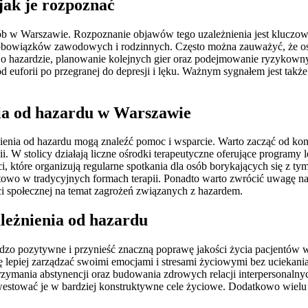
jak je rozpoznać
ób w Warszawie. Rozpoznanie objawów tego uzależnienia jest kluczowe
a obowiązków zawodowych i rodzinnych. Często można zauważyć, że os
e o hazardzie, planowanie kolejnych gier oraz podejmowanie ryzykown
uforii po przegranej do depresji i lęku. Ważnym sygnałem jest także
nia od hazardu w Warszawie
enia od hazardu mogą znaleźć pomoc i wsparcie. Warto zacząć od konsul
 W stolicy działają liczne ośrodki terapeutyczne oferujące programy l
 które organizują regularne spotkania dla osób borykających się z tym
mfortowo w tradycyjnych formach terapii. Ponadto warto zwrócić uwagę 
ci społecznej na temat zagrożeń związanych z hazardem.
ależnienia od hazardu
rdzo pozytywne i przynieść znaczną poprawę jakości życia pacjentów 
się lepiej zarządzać swoimi emocjami i stresami życiowymi bez uciekan
zymania abstynencji oraz budowania zdrowych relacji interpersonalnyc
westować je w bardziej konstruktywne cele życiowe. Dodatkowo wielu