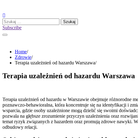
Skip
to
content
Szukaj:
Subscribe
Home
Zdrowie
Terapia uzależnień od hazardu Warszawa
Terapia uzależnień od hazardu Warszawa
Terapia uzależnień od hazardu w Warszawie obejmuje różnorodne met
poznawczo-behawioralna, która koncentruje się na identyfikacji i 
wsparcia, gdzie osoby uzależnione mogą dzielić się swoimi doświad
pozwala na głębsze zrozumienie przyczyn uzależnienia oraz rozwija
temat ryzyk związanych z hazardem oraz promują zdrowe nawyki. W Wa
odbudowy relacji.