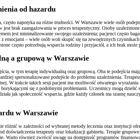
żnienia od hazardu
 często napotyka na różne trudności. W Warszawie wiele osób podejmuje
 jest brak zaangażowania w proces terapeutyczny. Osoby uzależnione 
m jest minimalizowanie swojego uzależnienia; pacjenci często bagate
i z emocjami – wiele osób woli skupić się na zewnętrznych czynnikach
nione często potrzebują wsparcia rodziny i przyjaciół, a ich brak moż
alną a grupową w Warszawie
ścia, w tym terapię indywidualną oraz grupową. Oba te podejścia maj
rdziej spersonalizowane podejście do problemu uzależnienia. Terapeut
nej. W trakcie takich sesji pacjent ma możliwość otwartego wyrażania 
i borykającymi się z podobnymi problemami. Uczestnicy mogą dzielić s
ziała jak społeczność wsparcia, gdzie każdy członek ma szansę nauc
azardu w Warszawie
ie różnić w zależności od wybranej metody leczenia oraz instytucji o
i od doświadczenia terapeuty oraz lokalizacji gabinetu. Terapie grupow
nie. Warto również zwrócić uwagę na dostępność programów finansowan