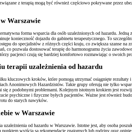
y związane z terapią mogą być również częściowo pokrywane przez ube
ne w Warszawie
alternatywna forma wsparcia dla osób uzależnionych od hazardu. Jedną
nuje konieczność dojazdu do gabinetu terapeutycznego. To szczególnie 
ostępu do specjalistów z różnych części kraju, co zwiększa szanse na
kań, co pozwala dostosować terapię do harmonogramu życia zawodowego
tórzy pacjenci czują się bardziej komfortowo rozmawiając o swoich p
iu terapii uzależnienia od hazardu
 kilku kluczowych kroków, które pomogą utrzymać osiągnięte rezultaty
ach Anonimowych Hazardzistów. Takie grupy oferują nie tylko wsparcie
 się z podobnymi problemami. Kolejnym istotnym krokiem jest rozw
cie psychiczne i fizyczne byłych pacjentów. Ważne jest również budow
otu do starych nawyków.
siebie w Warszawie
 uzależnienia od hazardu w Warszawie. Istotne jest, aby osoba poszuk
punktem wyjścia są rekomendacje znajomych lub rodziny oraz opinie 