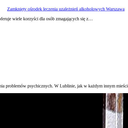
Zamknięty ośrodek leczenia uzależnień alkoholowych Warszawa
feruje wiele korzyści dla osób zmagających się z…
nia problemów psychicznych. W Lublinie, jak w każdym innym mieście