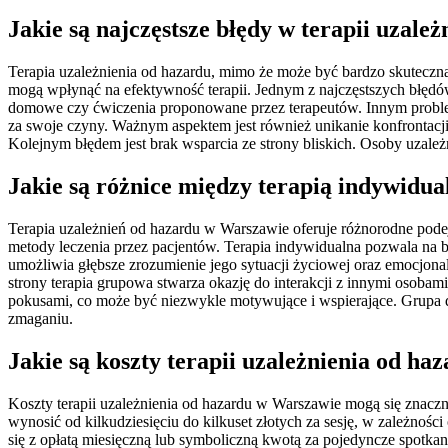
Jakie są najczęstsze błędy w terapii uzale
Terapia uzależnienia od hazardu, mimo że może być bardzo skuteczna,
mogą wpłynąć na efektywność terapii. Jednym z najczęstszych błędów
domowe czy ćwiczenia proponowane przez terapeutów. Innym probleme
za swoje czyny. Ważnym aspektem jest również unikanie konfrontacj
Kolejnym błędem jest brak wsparcia ze strony bliskich. Osoby uzależ
Jakie są różnice między terapią indywidu
Terapia uzależnień od hazardu w Warszawie oferuje różnorodne podej
metody leczenia przez pacjentów. Terapia indywidualna pozwala na ba
umożliwia głębsze zrozumienie jego sytuacji życiowej oraz emocjonal
strony terapia grupowa stwarza okazję do interakcji z innymi osobam
pokusami, co może być niezwykle motywujące i wspierające. Grupa d
zmaganiu.
Jakie są koszty terapii uzależnienia od h
Koszty terapii uzależnienia od hazardu w Warszawie mogą się znaczn
wynosić od kilkudziesięciu do kilkuset złotych za sesję, w zależnośc
się z opłatą miesięczną lub symboliczną kwotą za pojedyncze spotka