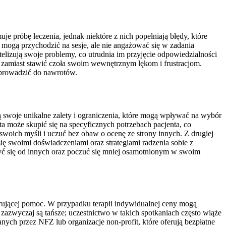
 próbę leczenia, jednak niektóre z nich popełniają błędy, które
mogą przychodzić na sesje, ale nie angażować się w zadania
lizują swoje problemy, co utrudnia im przyjęcie odpowiedzialności
 zamiast stawić czoła swoim wewnętrznym lękom i frustracjom.
e prowadzić do nawrotów.
ą swoje unikalne zalety i ograniczenia, które mogą wpływać na wybór
a może skupić się na specyficznych potrzebach pacjenta, co
swoich myśli i uczuć bez obaw o ocenę ze strony innych. Z drugiej
ię swoimi doświadczeniami oraz strategiami radzenia sobie z
zyć się od innych oraz poczuć się mniej osamotnionym w swoim
ferującej pomoc. W przypadku terapii indywidualnej ceny mogą
e zazwyczaj są tańsze; uczestnictwo w takich spotkaniach często wiąże
ych przez NFZ lub organizacje non-profit, które oferują bezpłatne