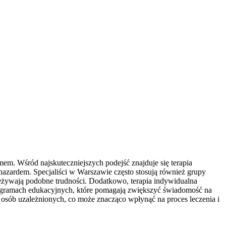
m. Wśród najskuteczniejszych podejść znajduje się terapia
azardem. Specjaliści w Warszawie często stosują również grupy
zeżywają podobne trudności. Dodatkowo, terapia indywidualna
programach edukacyjnych, które pomagają zwiększyć świadomość na
 osób uzależnionych, co może znacząco wpłynąć na proces leczenia i