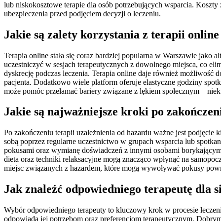
lub niskokosztowe terapie dla osób potrzebujących wsparcia. Koszt
ubezpieczenia przed podjęciem decyzji o leczeniu.
Jakie są zalety korzystania z terapii onli
Terapia online stała się coraz bardziej popularna w Warszawie jako 
uczestniczyć w sesjach terapeutycznych z dowolnego miejsca, co elimi
dyskrecję podczas leczenia. Terapia online daje również możliwość d
pacjenta. Dodatkowo wiele platform oferuje elastyczne godziny spot
może pomóc przełamać bariery związane z lękiem społecznym – niek
Jakie są najważniejsze kroki po zakończen
Po zakończeniu terapii uzależnienia od hazardu ważne jest podjęcie
sobą poprzez regularne uczestnictwo w grupach wsparcia lub spotkani
pokusami oraz wymianę doświadczeń z innymi osobami borykającymi
dieta oraz techniki relaksacyjne mogą znacząco wpłynąć na samopoczu
miejsc związanych z hazardem, które mogą wywoływać pokusy powr
Jak znaleźć odpowiedniego terapeutę dla 
Wybór odpowiedniego terapeuty to kluczowy krok w procesie leczenia
odpowiada jej potrzebom oraz preferencjom terapeutycznym. Dobrym 