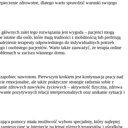
zpieczenie zdrowotne, dlatego warto sprawdzić warunki swojego
 z głównych zalet tego rozwiązania jest wygoda – pacjenci mogą
istotne dla osób, które mają trudności z mobilnością lub preferują
 znalezienie terapeuty odpowiedniego do indywidualnych potrzeb
 i osobistego pacjentów. Warto także zauważyć, że terapia online
roblemach w zaciszu własnego domu.
 i zapobiec nawrotom. Pierwszym krokiem jest kontynuacja pracy nad
 emocjonalne, ale także praktyczne strategie radzenia sobie z
ijanie zdrowych nawyków życiowych – aktywność fizyczna, zdrowa
anie pozytywnych relacji interpersonalnych oraz unikanie sytuacji i
ująca pomocy miała możliwość wyboru specjalisty, który najlepiej
zamieszczane w internecie na temat różnych terapeutów i ośrodków