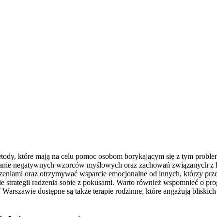
ody, które mają na celu pomoc osobom borykającym się z tym probleme
zmianie negatywnych wzorców myślowych oraz zachowań związanych z h
czeniami oraz otrzymywać wsparcie emocjonalne od innych, którzy pr
nie strategii radzenia sobie z pokusami. Warto również wspomnieć o 
rszawie dostępne są także terapie rodzinne, które angażują bliskich